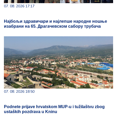
07. 08. 2026 17:17
Најбољи здравичари и најлепше народне ношње
изабрани на 65. Драгачевском сабору трубача
07. 08. 2026 18:50
Podnete prijave hrvatskom MUP-u i tužilaštvu zbog
ustaških pozdrava u Kninu