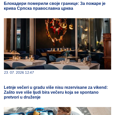
Блокадери померили своје границе: За пожаре је
крива Српска православна црква
23. 07. 2026 12:47
Letnje večeri u gradu više nisu rezervisane za vikend:
Zašto sve više ljudi bira večeru koja se spontano
pretvori u druženje