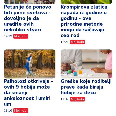
Petunije će ponovo
Krompirova zlatica
biti pune cvetova -
napada iz godine u
dovoljno je da
godinu - ove
uradite ovih
prirodne metode
nekoliko stvari
mogu da sačuvaju
ceo rod
14:39
Moj hobi
12:21
Moj hobi
Psiholozi otkrivaju -
Greške koje roditelji
ovih 9 hobija može
prave kada biraju
da smanji
hobije za decu
anksioznost i umiri
11:32
Moj hobi
um
13:16
Moj hobi