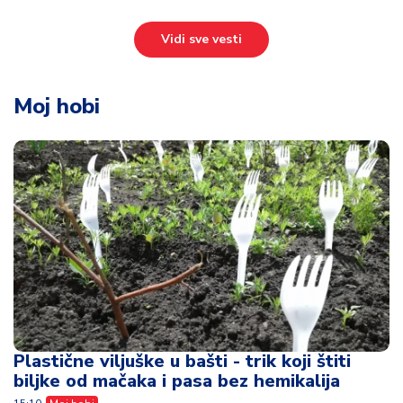
Vidi sve vesti
Moj hobi
Plastične viljuške u bašti - trik koji štiti
biljke od mačaka i pasa bez hemikalija