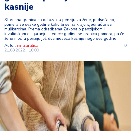
kasnije
t
i
Starosna granica za odlazak u penziju za žene, podsećamo,
pomera se svake godine kako bi se na kraju izjednačile sa
M
muškarcima. Prema odredbama Zakona o penzijskom i
oj
invalidskom osiguranju, sledeće godine se granica pomera, pa će
h
žene moći u penziju još dva meseca kasnije nego ove godine
o
Autor:
nina.aralica
0
21.08.2022.
10:00
bi
M
oj
a
p
e
n
zi
ja
K