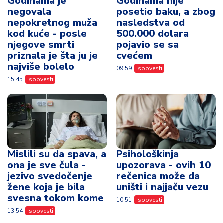
Godinama je
Godinama nije
negovala
posetio baku, a zbog
nepokretnog muža
nasledstva od
kod kuće - posle
500.000 dolara
njegove smrti
pojavio se sa
priznala je šta ju je
cvećem
najviše bolelo
09:59
Ispovesti
15:45
Ispovesti
Mislili su da spava, a
Psihološkinja
ona je sve čula -
upozorava - ovih 10
jezivo svedočenje
rečenica može da
žene koja je bila
uništi i najjaču vezu
svesna tokom kome
10:51
Ispovesti
13:54
Ispovesti