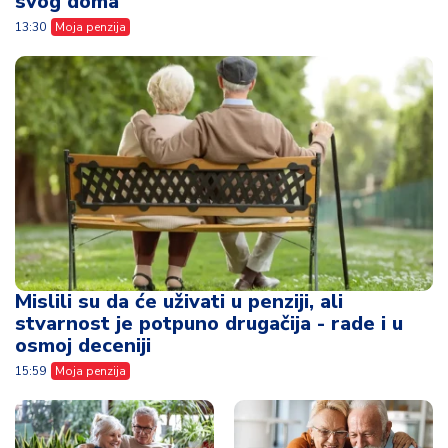
svog doma
13:30
Moja penzija
Mislili su da će uživati u penziji, ali
stvarnost je potpuno drugačija - rade i u
osmoj deceniji
15:59
Moja penzija