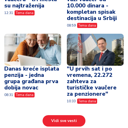
su najtraženija
10.000 dinara -
kompletan spisak
12:31
Tema dana
destinacija u Srbiji
08:59
Tema dana
Danas kreće isplata
"U prvih sat i po
penzija - jedna
vremena, 22.272
grupa građana prva
zahteva za
dobija novac
turističke vaučere
za penzionere"
08:31
Tema dana
10:33
Tema dana
Vidi sve vesti