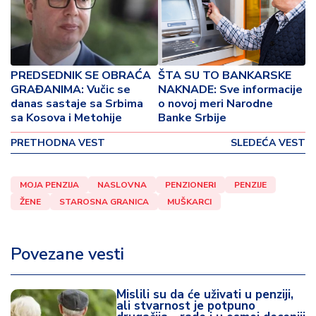
o
v
i
n
a
PREDSEDNIK SE OBRAĆA
ŠTA SU TO BANKARSKE
GRAĐANIMA: Vučic se
NAKNADE: Sve informacije
Z
danas sastaje sa Srbima
o novoj meri Narodne
d
sa Kosova i Metohije
Banke Srbije
r
PRETHODNA VEST
SLEDEĆA VEST
a
v
lj
MOJA PENZIJA
NASLOVNA
PENZIONERI
PENZIJE
e
ŽENE
STAROSNA GRANICA
MUŠKARCI
R
a
Povezane vesti
z
o
n
Mislili su da će uživati u penziji,
ali stvarnost je potpuno
o