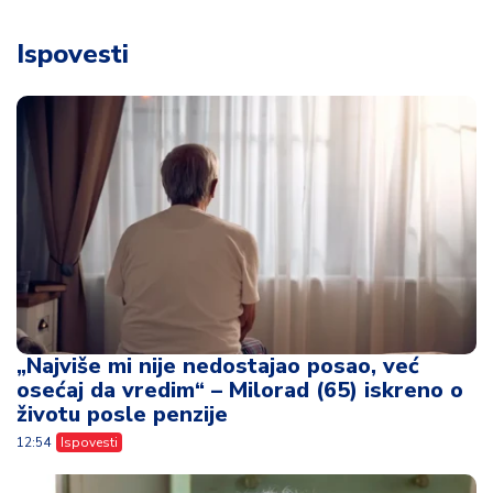
Ispovesti
„Najviše mi nije nedostajao posao, već
osećaj da vredim“ – Milorad (65) iskreno o
životu posle penzije
12:54
Ispovesti