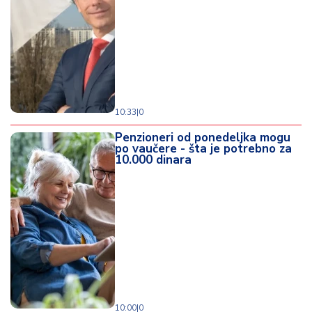
10:33
|
0
Penzioneri od ponedeljka mogu
po vaučere - šta je potrebno za
10.000 dinara
10:00
|
0