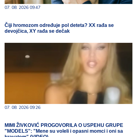
07. 08. 2026 09:47
Čiji hromozom određuje pol deteta? XX rađa se
devojčica, XY rađa se dečak
07. 08. 2026 09:26
MIMI ŽIVKOVIĆ PROGOVORILA O USPEHU GRUPE
"MODELS": "Mene su voleli i opasni momci i oni sa
kravatom" (VIDEO)