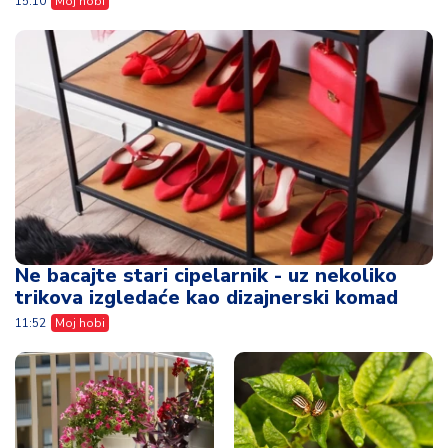
15:10
Moj hobi
Ne bacajte stari cipelarnik - uz nekoliko
trikova izgledaće kao dizajnerski komad
11:52
Moj hobi