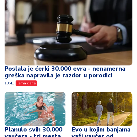
Poslala je ćerki 30.000 evra - nenamerna
greška napravila je razdor u porodici
13:41
Tema dana
Planulo svih 30.000
Evo u kojim banjama
vaučera - tri mesta
važi vaučer od