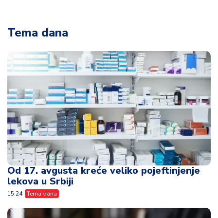
Tema dana
Od 17. avgusta kreće veliko pojeftinjenje
lekova u Srbiji
15:24
Tema dana