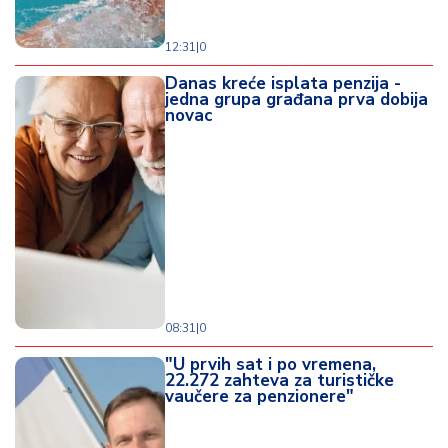
12:31
|
0
Danas kreće isplata penzija -
jedna grupa građana prva dobija
novac
08:31
|
0
"U prvih sat i po vremena,
22.272 zahteva za turističke
vaučere za penzionere"