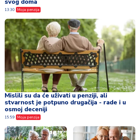
svog doma
13:30
Moja penzija
Mislili su da će uživati u penziji, ali
stvarnost je potpuno drugačija - rade i u
osmoj deceniji
15:59
Moja penzija