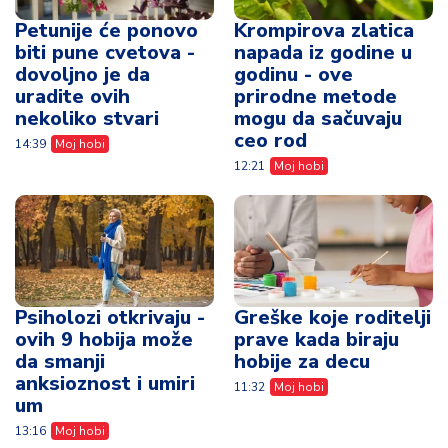
Petunije će ponovo
Krompirova zlatica
biti pune cvetova -
napada iz godine u
dovoljno je da
godinu - ove
uradite ovih
prirodne metode
nekoliko stvari
mogu da sačuvaju
ceo rod
14:39
Moj hobi
12:21
Moj hobi
Psiholozi otkrivaju -
Greške koje roditelji
ovih 9 hobija može
prave kada biraju
da smanji
hobije za decu
anksioznost i umiri
11:32
Moj hobi
um
13:16
Moj hobi