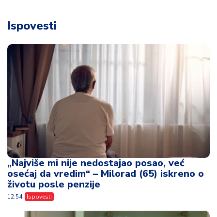
Ispovesti
„Najviše mi nije nedostajao posao, već
osećaj da vredim“ – Milorad (65) iskreno o
životu posle penzije
12:54
Ispovesti