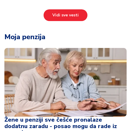
Vidi sve vesti
Moja penzija
Žene u penziji sve češće pronalaze
dodatnu zaradu - posao mogu da rade iz