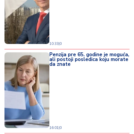
10:33
|
0
Penzija pre 65. godine je moguća,
ali postoji posledica koju morate
da znate
16:01
|
0