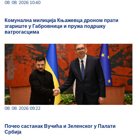
08. 08. 2026 10:40
Комунална милиција Књажевца дронoм прати
згариште у Габровници и пружа подршку
ватрогасцима
08. 08. 2026 09:22
Почео састанак Вучића и Зеленског у Палати
Србија