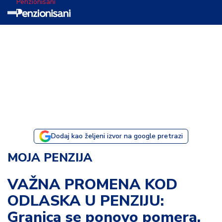
Penzionisani
T
e
m
a
d
a
n
a
Dodaj kao željeni izvor na google pretrazi
I
MOJA PENZIJA
s
p
VAŽNA PROMENA KOD
o
ODLASKA U PENZIJU:
v
e
Granica se ponovo pomera,
s