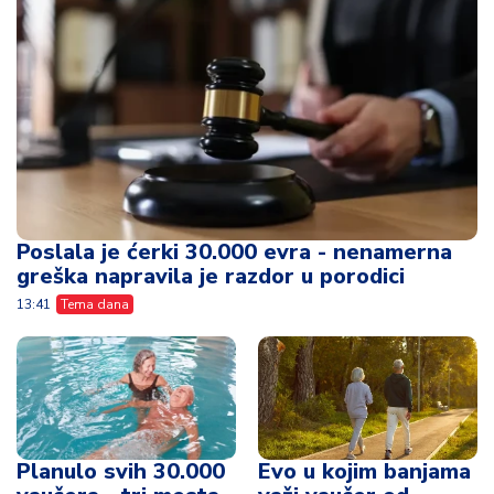
Poslala je ćerki 30.000 evra - nenamerna
greška napravila je razdor u porodici
13:41
Tema dana
Planulo svih 30.000
Evo u kojim banjama