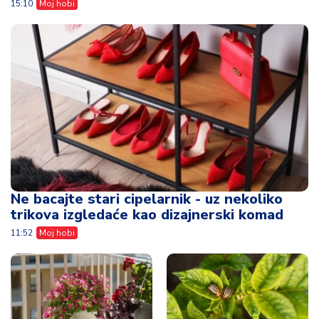
15:10
Moj hobi
Ne bacajte stari cipelarnik - uz nekoliko
trikova izgledaće kao dizajnerski komad
11:52
Moj hobi