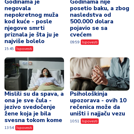
Godinama je
Godinama nije
negovala
posetio baku, a zbog
nepokretnog muža
nasledstva od
kod kuće - posle
500.000 dolara
njegove smrti
pojavio se sa
priznala je šta ju je
cvećem
najviše bolelo
09:59
Ispovesti
15:45
Ispovesti
Mislili su da spava, a
Psihološkinja
ona je sve čula -
upozorava - ovih 10
jezivo svedočenje
rečenica može da
žene koja je bila
uništi i najjaču vezu
svesna tokom kome
10:51
Ispovesti
13:54
Ispovesti