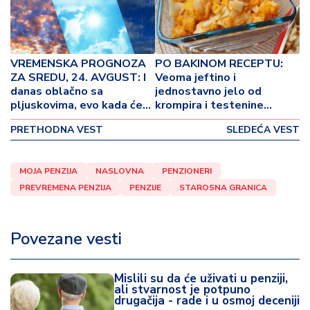
o
v
i
n
VREMENSKA PROGNOZA
PO BAKINOM RECEPTU:
a
ZA SREDU, 24. AVGUST: I
Veoma jeftino i
danas oblačno sa
jednostavno jelo od
Z
pljuskovima, evo kada će
krompira i testenine
d
se vratiti letnje vreme
(VIDEO)
r
PRETHODNA VEST
SLEDEĆA VEST
a
v
MOJA PENZIJA
NASLOVNA
PENZIONERI
lj
PREVREMENA PENZIJA
PENZIJE
STAROSNA GRANICA
e
R
Povezane vesti
a
z
o
Mislili su da će uživati u penziji,
n
ali stvarnost je potpuno
drugačija - rade i u osmoj deceniji
o