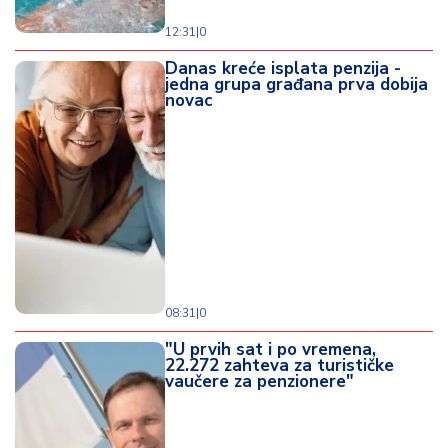
12:31
|
0
Danas kreće isplata penzija -
jedna grupa građana prva dobija
novac
08:31
|
0
"U prvih sat i po vremena,
22.272 zahteva za turističke
vaučere za penzionere"