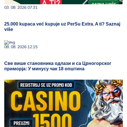
03. 08. 2026 07:31
25.000 kupaca već kupuje uz PerSu Extra. A ti? Saznaj
više
08. 08. 2026 12:15
Све више становника одлази и са Црногорског
приморја: У минусу чак 18 општина