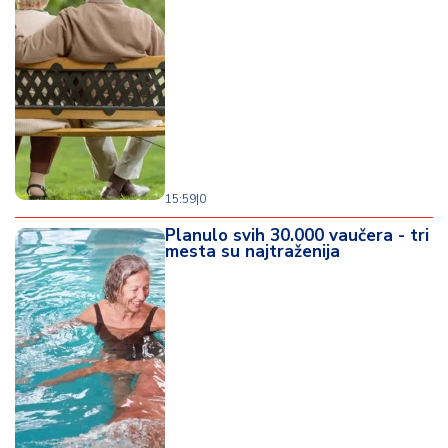
d
a
15:59
|
0
Planulo svih 30.000 vaučera - tri
mesta su najtraženija