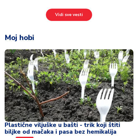
Vidi sve vesti
Moj hobi
Plastične viljuške u bašti - trik koji štiti
biljke od mačaka i pasa bez hemikalija