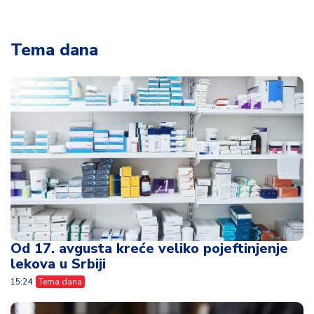
Tema dana
Od 17. avgusta kreće veliko pojeftinjenje
lekova u Srbiji
15:24
Tema dana