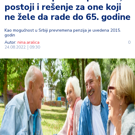
postoji i rešenje za one koji
t
i
ne žele da rade do 65. godine
M
Kao mogućnost u Srbiji prevremena penzija je uvedena 2015.
oj
godin
h
Autor:
nina.aralica
0
o
24.08.2022.
09:30
bi
M
oj
a
p
e
n
zi
ja
K