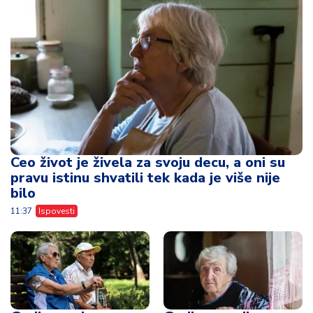
Ceo život je živela za svoju decu, a oni su
pravu istinu shvatili tek kada je više nije
bilo
11:37
Ispovesti