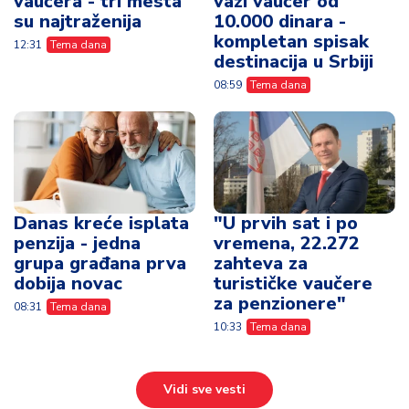
vaučera - tri mesta
važi vaučer od
su najtraženija
10.000 dinara -
kompletan spisak
12:31
Tema dana
destinacija u Srbiji
08:59
Tema dana
Danas kreće isplata
"U prvih sat i po
penzija - jedna
vremena, 22.272
grupa građana prva
zahteva za
dobija novac
turističke vaučere
za penzionere"
08:31
Tema dana
10:33
Tema dana
Vidi sve vesti