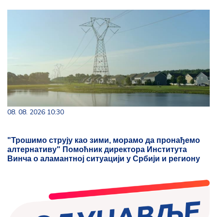
08. 08. 2026 10:30
"Трошимо струју као зими, морамо да пронађемо
алтернативу" Помоћник директора Института
Винча о аламантној ситуацији у Србији и региону