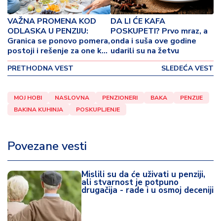
o
v
VAŽNA PROMENA KOD
DA LI ĆE KAFA
i
ODLASKA U PENZIJU:
POSKUPETI? Prvo mraz, a
n
Granica se ponovo pomera,
onda i suša ove godine
a
postoji i rešenje za one koji
udarili su na žetvu
ne žele da rade do 65.
PRETHODNA VEST
SLEDEĆA VEST
godine
Z
d
r
MOJ HOBI
NASLOVNA
PENZIONERI
BAKA
PENZIJE
a
BAKINA KUHINJA
POSKUPLJENJE
v
lj
e
Povezane vesti
R
a
Mislili su da će uživati u penziji,
ali stvarnost je potpuno
z
drugačija - rade i u osmoj deceniji
o
n
o