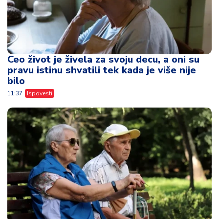
Ceo život je živela za svoju decu, a oni su
pravu istinu shvatili tek kada je više nije
bilo
11:37
Ispovesti