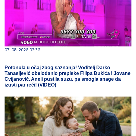
07. 08. 2026 02:36
Potonula u očaj zbog saznanja! Voditelj Darko
Tanasijević obelodanio prepiske Filipa Đukića i Jovane
Cvijanović, Aneli pustila suzu, pa smogla snage da
izusti par reči! (VIDEO)