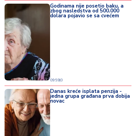
Godinama nije posetio baku, a
zbog nasledstva od 500.000
dolara pojavio se sa cvećem
09:59
|
0
Danas kreće isplata penzija -
jedna grupa građana prva dobija
novac