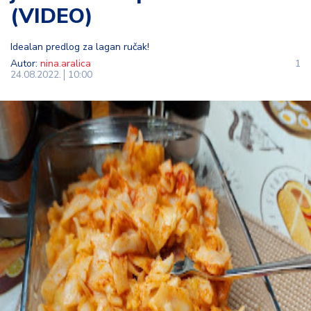
(VIDEO)
t
i
Idealan predlog za lagan ručak!
M
Autor:
nina.aralica
1
24.08.2022.
10:00
oj
h
o
bi
M
oj
a
p
e
n
zij
a
K