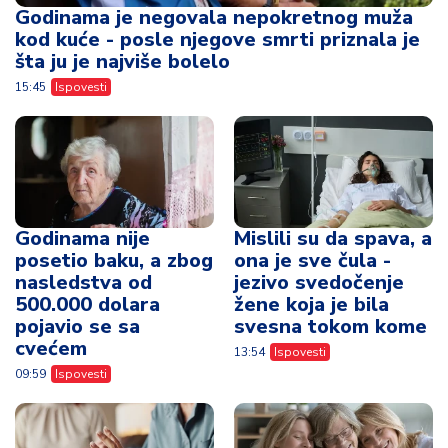
Godinama je negovala nepokretnog muža
kod kuće - posle njegove smrti priznala je
šta ju je najviše bolelo
15:45
Ispovesti
Godinama nije
Mislili su da spava, a
posetio baku, a zbog
ona je sve čula -
nasledstva od
jezivo svedočenje
500.000 dolara
žene koja je bila
pojavio se sa
svesna tokom kome
cvećem
13:54
Ispovesti
09:59
Ispovesti