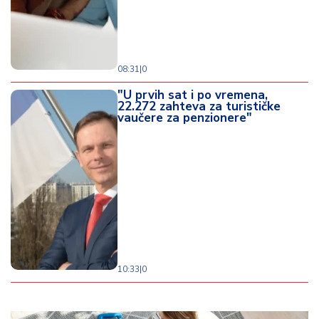
08:31
|
0
"U prvih sat i po vremena,
22.272 zahteva za turističke
vaučere za penzionere"
10:33
|
0