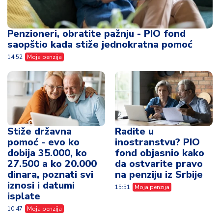
Penzioneri, obratite pažnju - PIO fond
saopštio kada stiže jednokratna pomoć
14:52
Moja penzija
Stiže državna
Radite u
pomoć - evo ko
inostranstvu? PIO
dobija 35.000, ko
fond objasnio kako
27.500 a ko 20.000
da ostvarite pravo
dinara, poznati svi
na penziju iz Srbije
iznosi i datumi
15:51
Moja penzija
isplate
10:47
Moja penzija