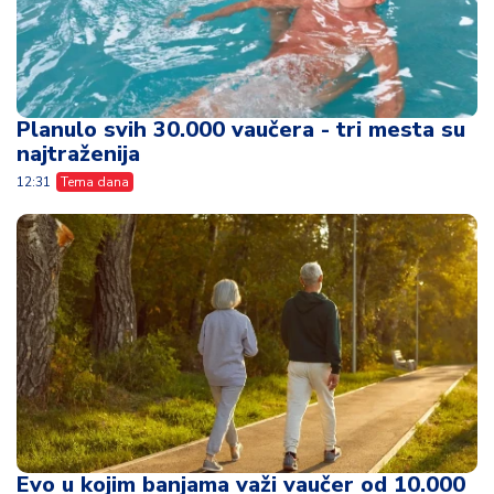
Planulo svih 30.000 vaučera - tri mesta su
najtraženija
12:31
Tema dana
Evo u kojim banjama važi vaučer od 10.000