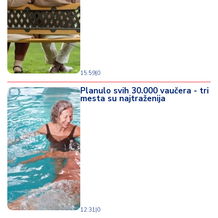
d
a
15:59
|
0
Planulo svih 30.000 vaučera - tri
mesta su najtraženija
12:31
|
0