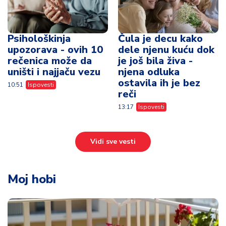
Psihološkinja
Čula je decu kako
upozorava - ovih 10
dele njenu kuću dok
rečenica može da
je još bila živa -
uništi i najjaču vezu
njena odluka
ostavila ih je bez
10:51
Ispovesti
reči
13:17
Ispovesti
Vidi sve vesti
Moj hobi