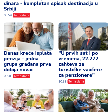
dinara - kompletan spisak destinacija u
Srbiji
08:59
Tema dana
Danas kreće isplata
"U prvih sat i po
penzija - jedna
vremena, 22.272
grupa građana prva
zahteva za
dobija novac
turističke vaučere
za penzionere"
08:31
Tema dana
10:33
Tema dana