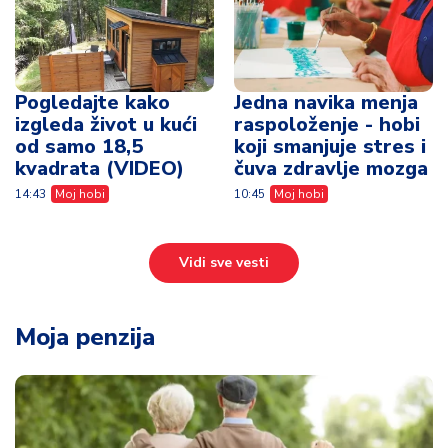
Pogledajte kako
Jedna navika menja
izgleda život u kući
raspoloženje - hobi
od samo 18,5
koji smanjuje stres i
kvadrata (VIDEO)
čuva zdravlje mozga
14:43
Moj hobi
10:45
Moj hobi
Vidi sve vesti
Moja penzija