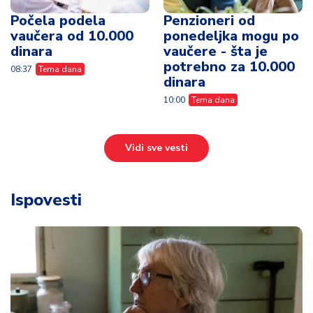
Počela podela
Penzioneri od
vaučera od 10.000
ponedeljka mogu po
dinara
vaučere - šta je
potrebno za 10.000
08:37
Tema dana
dinara
10:00
Tema dana
Vidi sve vesti
Ispovesti