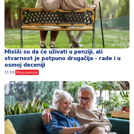
Mislili su da će uživati u penziji, ali
stvarnost je potpuno drugačija - rade i u
osmoj deceniji
15:59
Moja penzija