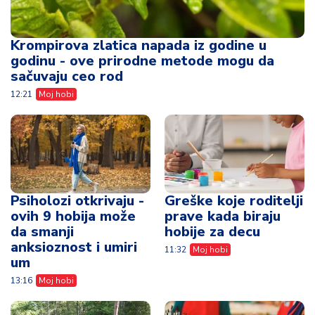
Krompirova zlatica napada iz godine u
godinu - ove prirodne metode mogu da
sačuvaju ceo rod
12:21
Moj hobi
Psiholozi otkrivaju -
Greške koje roditelji
ovih 9 hobija može
prave kada biraju
da smanji
hobije za decu
anksioznost i umiri
11:32
Moj hobi
um
13:16
Moj hobi