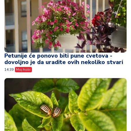
Petunije će ponovo biti pune cvetova -
dovoljno je da uradite ovih nekoliko stvari
14:39
Moj hobi