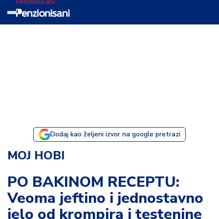
Penzionisani
T
e
m
a
d
a
n
a
Dodaj kao željeni izvor na google pretrazi
I
MOJ HOBI
s
p
PO BAKINOM RECEPTU:
o
Veoma jeftino i jednostavno
v
e
jelo od krompira i testenine
s