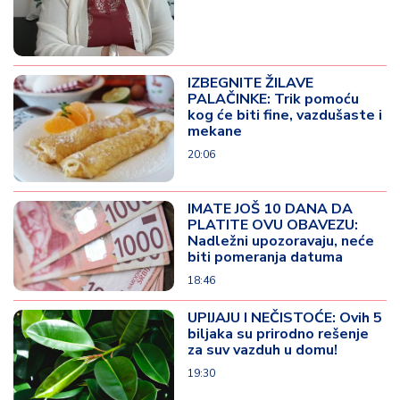
IZBEGNITE ŽILAVE
PALAČINKE: Trik pomoću
kog će biti fine, vazdušaste i
mekane
20:06
IMATE JOŠ 10 DANA DA
PLATITE OVU OBAVEZU:
Nadležni upozoravaju, neće
biti pomeranja datuma
18:46
UPIJAJU I NEČISTOĆE: Ovih 5
biljaka su prirodno rešenje
za suv vazduh u domu!
19:30