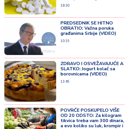
18:30
PREDSEDNIK SE HITNO
OBRATIO: Važna poruka
građanima Srbije (VIDEO)
10:15
ZDRAVO I OSVEŽAVAJUĆE A
SLATKO: Jogurt kolač sa
borovnicama (VIDEO)
13:45
POVRĆE POSKUPELO VIŠE
OD 20 ODSTO: Za kilogram
tikvica treba vam 300 dinara,
a evo koliko su luk, krompir i