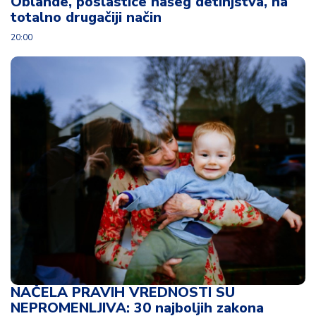
Oblande, poslastice našeg detinjstva, na
totalno drugačiji način
20:00
NAČELA PRAVIH VREDNOSTI SU
NEPROMENLJIVA: 30 najboljih zakona