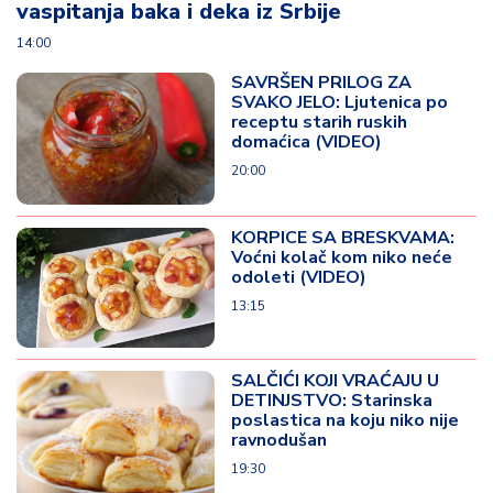
vaspitanja baka i deka iz Srbije
14:00
SAVRŠEN PRILOG ZA
SVAKO JELO: Ljutenica po
receptu starih ruskih
domaćica (VIDEO)
20:00
KORPICE SA BRESKVAMA:
Voćni kolač kom niko neće
odoleti (VIDEO)
13:15
SALČIĆI KOJI VRAĆAJU U
DETINJSTVO: Starinska
poslastica na koju niko nije
ravnodušan
19:30