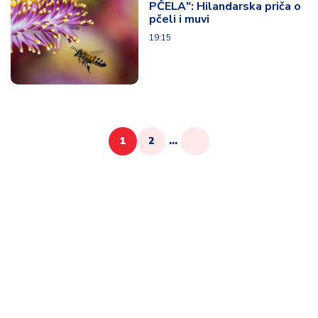
PČELA": Hilandarska priča o
pčeli i muvi
19:15
1
2
...