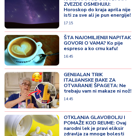
ZVEZDE OSMEHUJU:
Horoskop do kraja aprila nije
isti za sve ali je pun energije!
17:15
ŠTA NAJOMILJENIJI NAPITAK
GOVORI O VAMA? Ko pije
espreso a ko crnu kafu!
16:45
GENIJALAN TRIK
ITALIJANSKE BAKE ZA
OTVARANJE ŠPAGETA: Ne
trebaju vam ni makaze ni nož!
14:45
OTKLANJA GLAVOBOLJU I
POMAŽE KOD REUME: Ovaj
narodni lek je pravi eliksir
zdravlja za mnoge bolesti