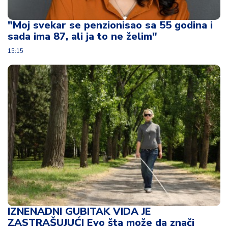
u
ć
"Moj svekar se penzionisao sa 55 godina i
a
sada ima 87, ali ja to ne želim"
i
p
15:15
o
r
o
d
ic
a
C
e
n
e
i
k
u
IZNENADNI GUBITAK VIDA JE
p
ZASTRAŠUJUĆI Evo šta može da znači