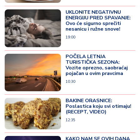
UKLONITE NEGATIVNU
ENERGIJU PRED SPAVANJE:
Ovo će sigurno sprečiti
nesanicu i ružne snove!
19:00
POČELA LETNJA
TURISTIČKA SEZONA:
Vozite oprezno, saobraćaj
pojačan u ovim pravcima
10:30
BAKINE ORASNICE:
Poslastica koju svi otimaju!
(RECEPT, VIDEO)
12:35
KAKO NAM SE OVIH DANA