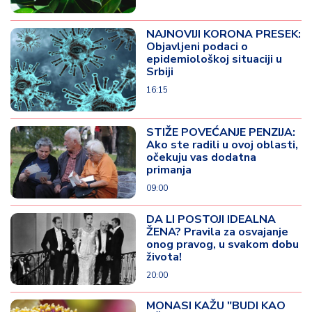
NAJNOVIJI KORONA PRESEK:
Objavljeni podaci o
epidemiološkoj situaciji u
Srbiji
16:15
STIŽE POVEĆANJE PENZIJA:
Ako ste radili u ovoj oblasti,
očekuju vas dodatna
primanja
09:00
DA LI POSTOJI IDEALNA
ŽENA? Pravila za osvajanje
onog pravog, u svakom dobu
života!
20:00
MONASI KAŽU "BUDI KAO