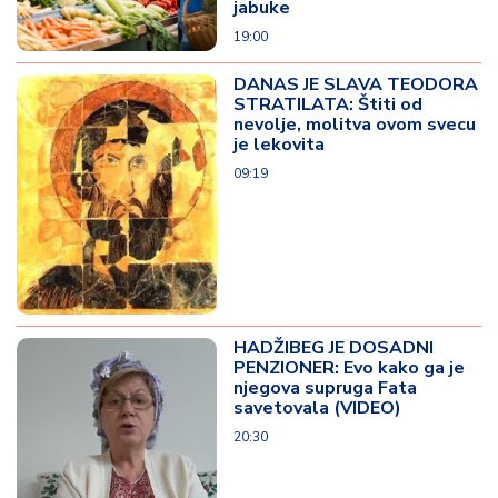
jabuke
19:00
DANAS JE SLAVA TEODORA
STRATILATA: Štiti od
nevolje, molitva ovom svecu
je lekovita
09:19
HADŽIBEG JE DOSADNI
PENZIONER: Evo kako ga je
njegova supruga Fata
savetovala (VIDEO)
20:30