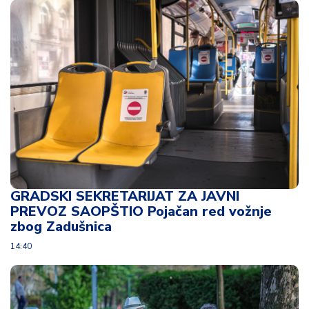
d
a
GRADSKI SEKRETARIJAT ZA JAVNI
PREVOZ SAOPŠTIO Pojačan red vožnje
zbog Zadušnica
14:40