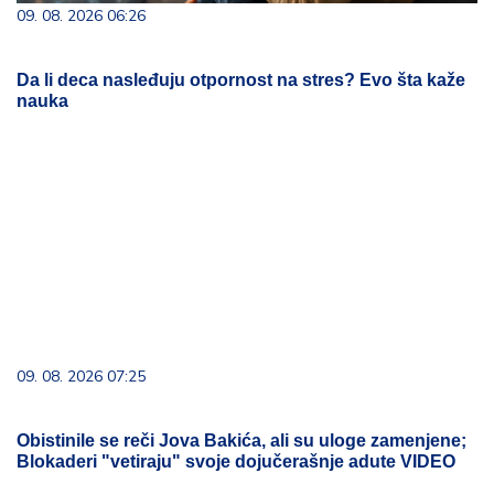
09. 08. 2026 06:26
Da li deca nasleđuju otpornost na stres? Evo šta kaže
nauka
09. 08. 2026 07:25
Obistinile se reči Jova Bakića, ali su uloge zamenjene;
Blokaderi "vetiraju" svoje dojučerašnje adute VIDEO