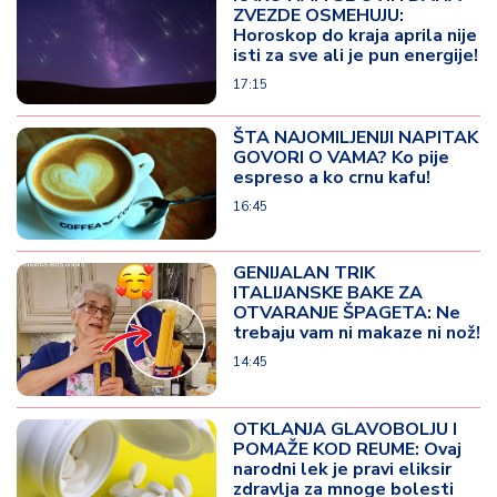
ZVEZDE OSMEHUJU:
Horoskop do kraja aprila nije
isti za sve ali je pun energije!
17:15
ŠTA NAJOMILJENIJI NAPITAK
GOVORI O VAMA? Ko pije
espreso a ko crnu kafu!
16:45
GENIJALAN TRIK
ITALIJANSKE BAKE ZA
OTVARANJE ŠPAGETA: Ne
trebaju vam ni makaze ni nož!
14:45
OTKLANJA GLAVOBOLJU I
POMAŽE KOD REUME: Ovaj
narodni lek je pravi eliksir
zdravlja za mnoge bolesti