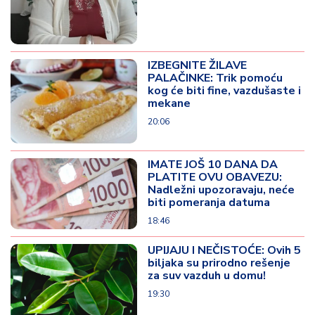
IZBEGNITE ŽILAVE
PALAČINKE: Trik pomoću
kog će biti fine, vazdušaste i
mekane
20:06
IMATE JOŠ 10 DANA DA
PLATITE OVU OBAVEZU:
Nadležni upozoravaju, neće
biti pomeranja datuma
18:46
UPIJAJU I NEČISTOĆE: Ovih 5
biljaka su prirodno rešenje
za suv vazduh u domu!
19:30