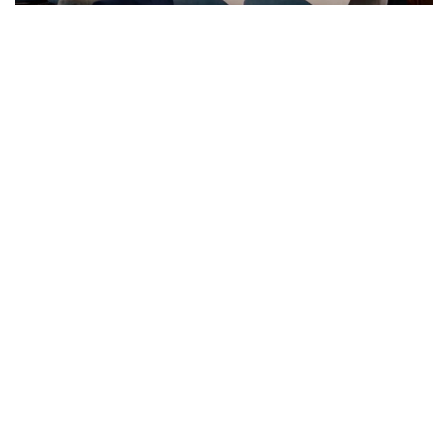
23. 07. 2026 12:47
Letnje večeri u gradu više nisu rezervisane za vikend:
Zašto sve više ljudi bira večeru koja se spontano
pretvori u druženje
15. 07. 2026 07:44
Većina građana izgubi novac pre nego što stigne na
letovanje - ovih 7 troškova skoro niko ne planira