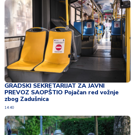
d
a
GRADSKI SEKRETARIJAT ZA JAVNI
PREVOZ SAOPŠTIO Pojačan red vožnje
zbog Zadušnica
14:40