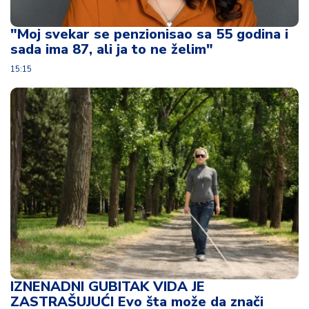
u
ć
"Moj svekar se penzionisao sa 55 godina i
a
sada ima 87, ali ja to ne želim"
i
p
15:15
o
r
o
d
ic
a
C
e
n
e
i
k
u
IZNENADNI GUBITAK VIDA JE
p
ZASTRAŠUJUĆI Evo šta može da znači