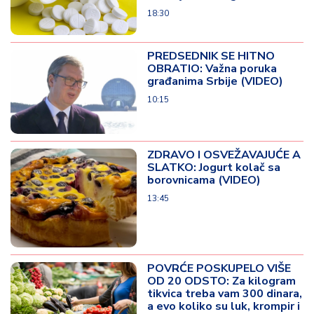
18:30
PREDSEDNIK SE HITNO
OBRATIO: Važna poruka
građanima Srbije (VIDEO)
10:15
ZDRAVO I OSVEŽAVAJUĆE A
SLATKO: Jogurt kolač sa
borovnicama (VIDEO)
13:45
POVRĆE POSKUPELO VIŠE
OD 20 ODSTO: Za kilogram
tikvica treba vam 300 dinara,
a evo koliko su luk, krompir i