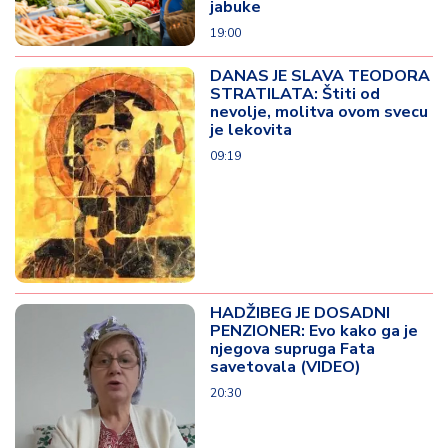
jabuke
19:00
DANAS JE SLAVA TEODORA
STRATILATA: Štiti od
nevolje, molitva ovom svecu
je lekovita
09:19
HADŽIBEG JE DOSADNI
PENZIONER: Evo kako ga je
njegova supruga Fata
savetovala (VIDEO)
20:30