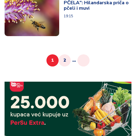
PČELA": Hilandarska priča o
pčeli i muvi
19:15
1
2
...