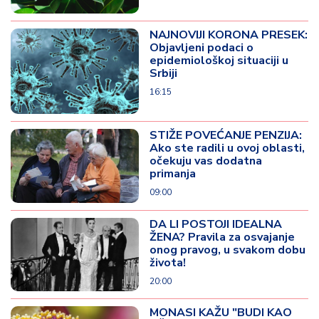
NAJNOVIJI KORONA PRESEK:
Objavljeni podaci o
epidemiološkoj situaciji u
Srbiji
16:15
STIŽE POVEĆANJE PENZIJA:
Ako ste radili u ovoj oblasti,
očekuju vas dodatna
primanja
09:00
DA LI POSTOJI IDEALNA
ŽENA? Pravila za osvajanje
onog pravog, u svakom dobu
života!
20:00
MONASI KAŽU "BUDI KAO