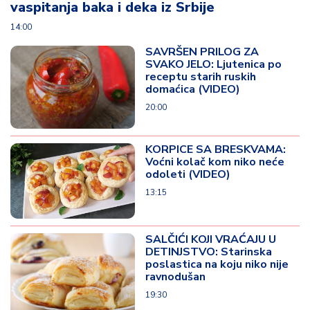
vaspitanja baka i deka iz Srbije
14:00
SAVRŠEN PRILOG ZA
SVAKO JELO: Ljutenica po
receptu starih ruskih
domaćica (VIDEO)
20:00
KORPICE SA BRESKVAMA:
Voćni kolač kom niko neće
odoleti (VIDEO)
13:15
SALČIĆI KOJI VRAĆAJU U
DETINJSTVO: Starinska
poslastica na koju niko nije
ravnodušan
19:30