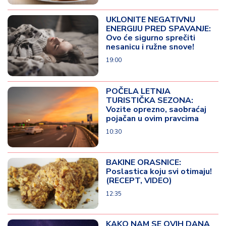
UKLONITE NEGATIVNU
ENERGIJU PRED SPAVANJE:
Ovo će sigurno sprečiti
nesanicu i ružne snove!
19:00
POČELA LETNJA
TURISTIČKA SEZONA:
Vozite oprezno, saobraćaj
pojačan u ovim pravcima
10:30
BAKINE ORASNICE:
Poslastica koju svi otimaju!
(RECEPT, VIDEO)
12:35
KAKO NAM SE OVIH DANA