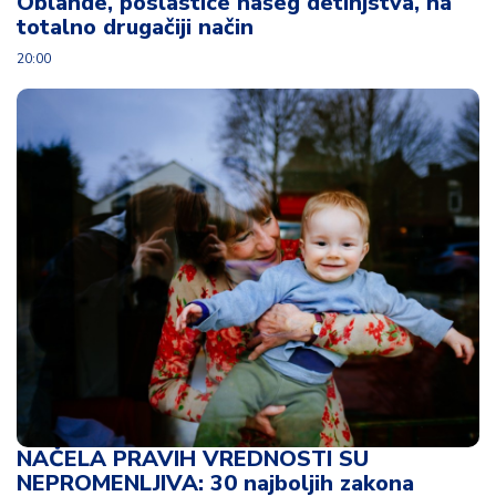
Oblande, poslastice našeg detinjstva, na
totalno drugačiji način
20:00
NAČELA PRAVIH VREDNOSTI SU
NEPROMENLJIVA: 30 najboljih zakona