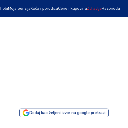
 hobi
Moja penzija
Kuća i porodica
Cene i kupovina
Zdravlje
Razonoda
Dodaj kao željeni izvor na google pretrazi