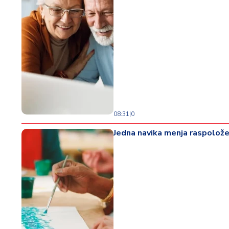
08:31
|
0
Jedna navika menja raspoložen