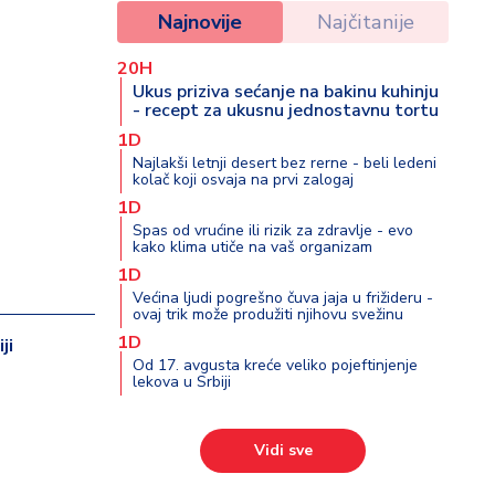
Najnovije
Najčitanije
20H
Ukus priziva sećanje na bakinu kuhinju
- recept za ukusnu jednostavnu tortu
1D
Najlakši letnji desert bez rerne - beli ledeni
kolač koji osvaja na prvi zalogaj
1D
Spas od vrućine ili rizik za zdravlje - evo
kako klima utiče na vaš organizam
1D
Većina ljudi pogrešno čuva jaja u frižideru -
ovaj trik može produžiti njihovu svežinu
1D
ji
Od 17. avgusta kreće veliko pojeftinjenje
lekova u Srbiji
Vidi sve