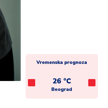
Vremenska prognoza
C
26 °C
ca
Beograd