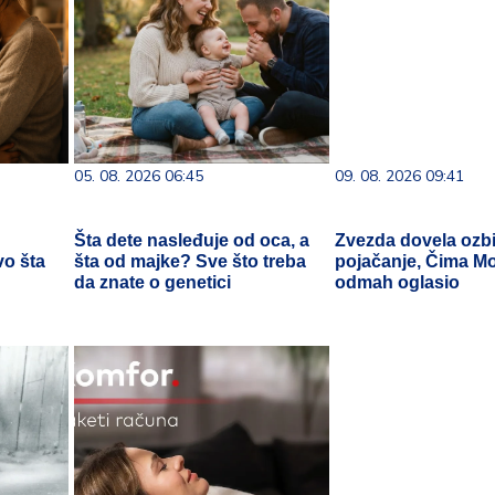
05. 08. 2026 06:45
09. 08. 2026 09:41
Šta dete nasleđuje od oca, a
Zvezda dovela ozbi
vo šta
šta od majke? Sve što treba
pojačanje, Čima M
da znate o genetici
odmah oglasio