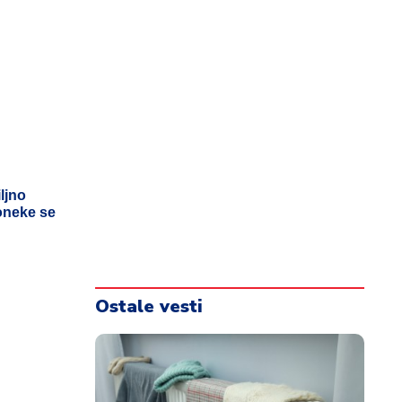
ljno
oneke se
Ostale vesti