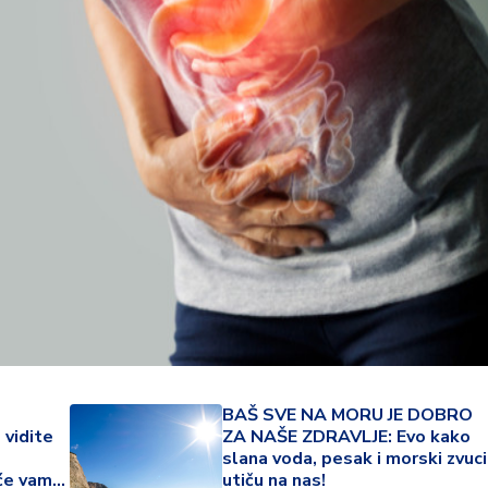
22 °
Lozni
BAŠ SVE NA MORU JE DOBRO
vidite
ZA NAŠE ZDRAVLJE: Evo kako
slana voda, pesak i morski zvuci
iće vam
utiču na nas!