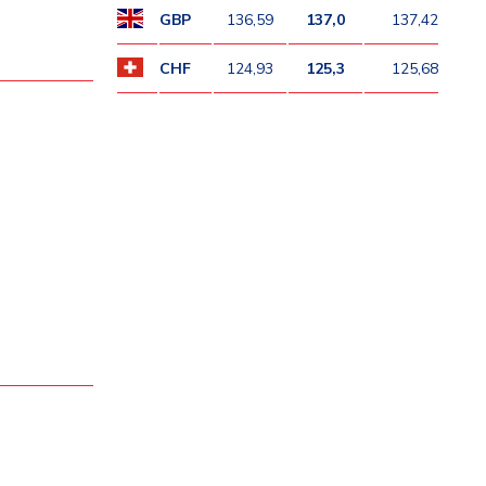
GBP
136,59
137,0
137,42
CHF
124,93
125,3
125,68