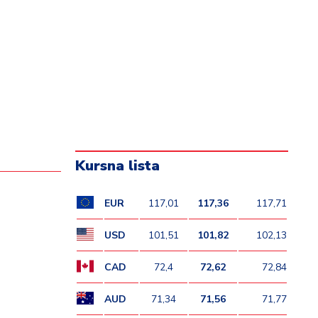
Kursna lista
EUR
117,01
117,36
117,71
USD
101,51
101,82
102,13
CAD
72,4
72,62
72,84
AUD
71,34
71,56
71,77