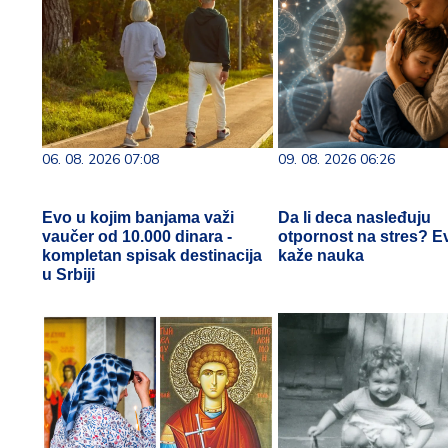
06. 08. 2026 07:08
09. 08. 2026 06:26
Evo u kojim banjama važi
Da li deca nasleđuju
vaučer od 10.000 dinara -
otpornost na stres? E
kompletan spisak destinacija
kaže nauka
u Srbiji