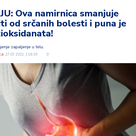
U: Ova namirnica smanjuje
iti od srčanih bolesti i puna je
ioksidanata!
njenje zapaljenje u telu.
ca
27.07.2021.
18:30
0