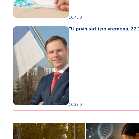
10:45
|
0
"U prvih sat i po vremena, 22
10:33
|
0