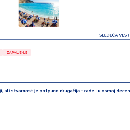
SLEDEĆA VEST
ZAPALJENJE
iji, ali stvarnost je potpuno drugačija - rade i u osmoj deceni