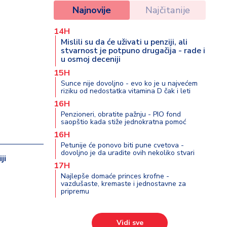
Najnovije
Najčitanije
14H
Mislili su da će uživati u penziji, ali
stvarnost je potpuno drugačija - rade i
u osmoj deceniji
15H
Sunce nije dovoljno - evo ko je u najvećem
riziku od nedostatka vitamina D čak i leti
16H
Penzioneri, obratite pažnju - PIO fond
saopštio kada stiže jednokratna pomoć
16H
Petunije će ponovo biti pune cvetova -
dovoljno je da uradite ovih nekoliko stvari
ji
17H
Najlepše domaće princes krofne -
vazdušaste, kremaste i jednostavne za
pripremu
Vidi sve