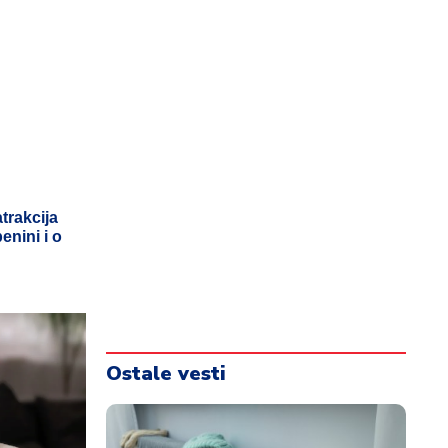
trakcija
enini i o
Ostale vesti