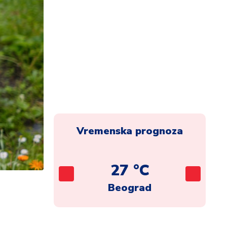
Vremenska prognoza
C
27 °C
ca
Beograd