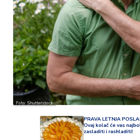
ć
a
i
p
o
r
o
d
ic
a
C
e
n
Foto: Shutterstock
e
i
k
PRAVA LETNJA POSLA
u
Ovaj kolač će vas najbo
p
zasladiti i rashladiti!
o