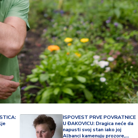
22 °
Lozni
STICA:
ISPOVEST PRVE POVRATNICE
lje
U ĐAKOVICU: Dragica neće da
napusti svoj stan iako joj
Albanci kamenuju prozore,