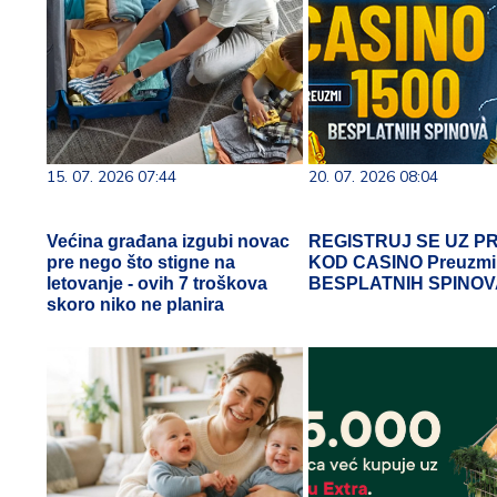
15. 07. 2026 07:44
20. 07. 2026 08:04
Većina građana izgubi novac
REGISTRUJ SE UZ P
pre nego što stigne na
KOD CASINO Preuzmi
letovanje - ovih 7 troškova
BESPLATNIH SPINO
skoro niko ne planira