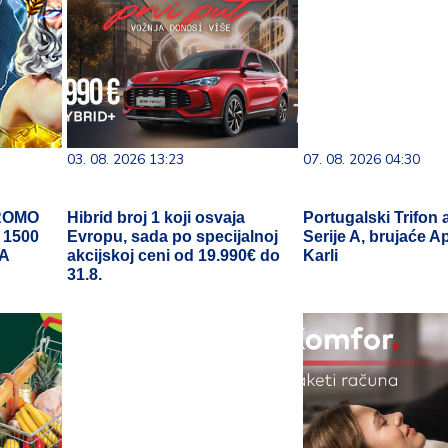
03. 08. 2026 13:23
07. 08. 2026 04:30
ROMO
Hibrid broj 1 koji osvaja
Portugalski Trifon a
 1500
Evropu, sada po specijalnoj
Serije A, brujaće Ap
VA
akcijskoj ceni od 19.990€ do
Karli
31.8.