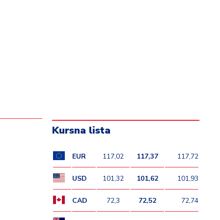
Kursna lista
EUR
117,02
117,37
117,72
USD
101,32
101,62
101,93
CAD
72,3
72,52
72,74