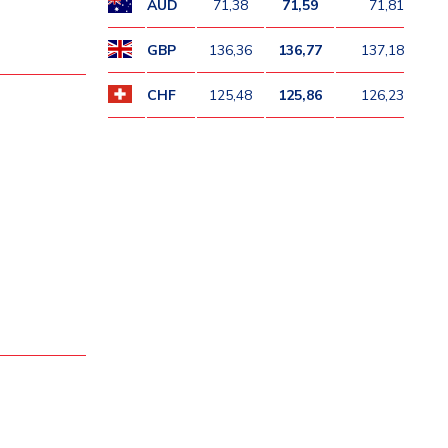
AUD
71,38
71,59
71,81
GBP
136,36
136,77
137,18
CHF
125,48
125,86
126,23