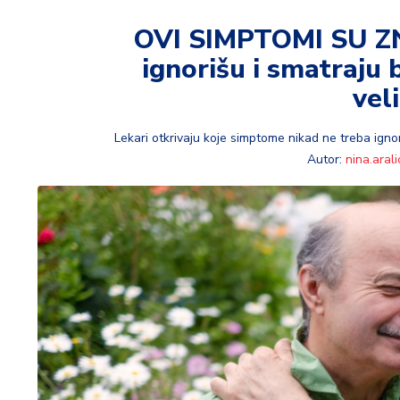
t
i
OVI SIMPTOMI SU ZN
ignorišu i smatraju
M
oj
vel
h
o
Lekari otkrivaju koje simptome nikad ne treba ignor
bi
Autor:
nina.arali
M
oj
a
p
e
n
zij
a
K
u