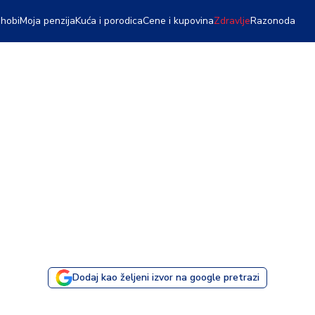
 hobi
Moja penzija
Kuća i porodica
Cene i kupovina
Zdravlje
Razonoda
Dodaj kao željeni izvor na google pretrazi