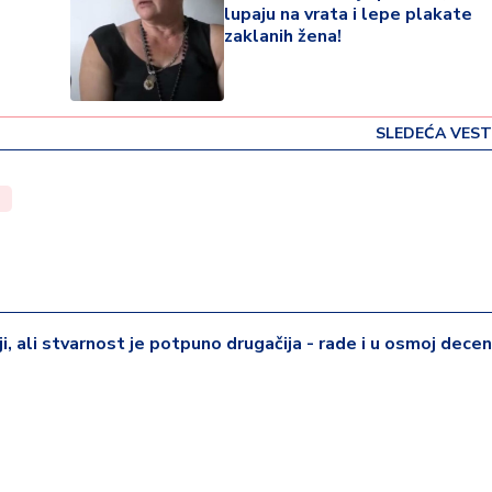
lupaju na vrata i lepe plakate
zaklanih žena!
SLEDEĆA VEST
iji, ali stvarnost je potpuno drugačija - rade i u osmoj deceni