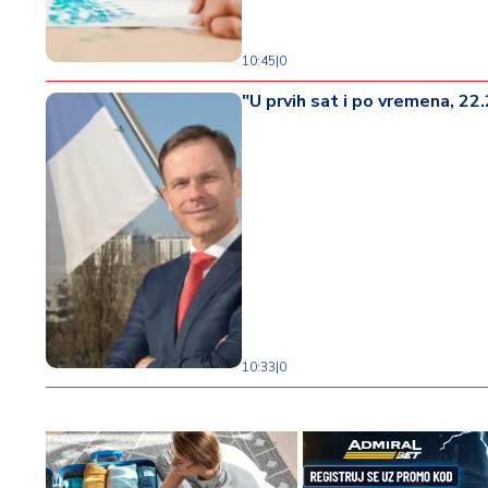
10:45
|
0
"U prvih sat i po vremena, 22
10:33
|
0