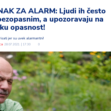
AK ZA ALARM: Ljudi ih često
 bezopasnim, a upozoravaju na
iku opasnost!
isati jer su uvek alarmantni!
ca
28.07.2021.
17:30
0