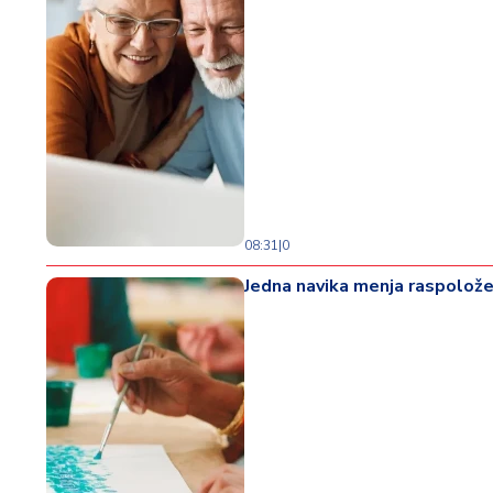
08:31
|
0
Jedna navika menja raspoložen