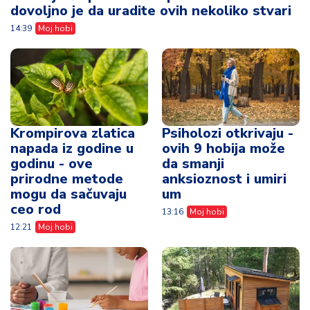
dovoljno je da uradite ovih nekoliko stvari
14:39
Moj hobi
Krompirova zlatica
Psiholozi otkrivaju -
napada iz godine u
ovih 9 hobija može
godinu - ove
da smanji
prirodne metode
anksioznost i umiri
mogu da sačuvaju
um
ceo rod
13:16
Moj hobi
12:21
Moj hobi