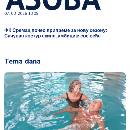
07. 08. 2026 10:09
ФК Сремац почео припреме за нову сезону:
Сачуван костур екипе, амбиције све веће
Tema dana