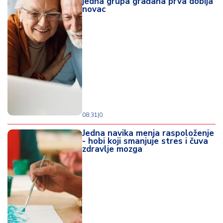
jedna grupa građana prva dobija
novac
08:31
|
0
Jedna navika menja raspoloženje
- hobi koji smanjuje stres i čuva
zdravlje mozga