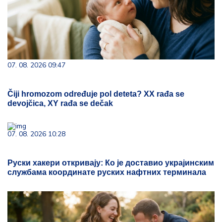
07. 08. 2026 09:47
Čiji hromozom određuje pol deteta? XX rađa se
devojčica, XY rađa se dečak
07. 08. 2026 10:28
Руски хакери откривају: Ко је доставио украјинским
службама координате руских нафтних терминала