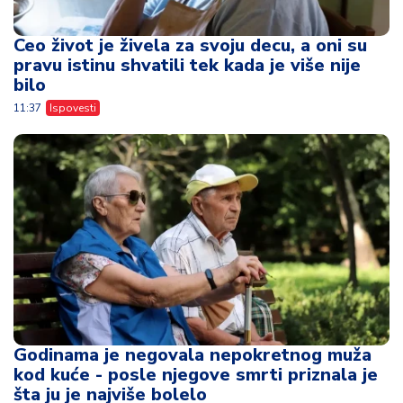
Ceo život je živela za svoju decu, a oni su
pravu istinu shvatili tek kada je više nije
bilo
11:37
Ispovesti
Godinama je negovala nepokretnog muža
kod kuće - posle njegove smrti priznala je
šta ju je najviše bolelo