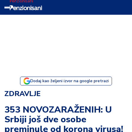
Penzionisani
T
e
m
a
d
a
n
a
Dodaj kao željeni izvor na google pretrazi
I
ZDRAVLJE
s
p
353 NOVOZARAŽENIH: U
o
Srbiji još dve osobe
v
e
preminule od korona virusa!
s