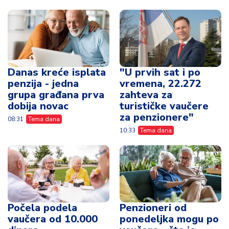
Danas kreće isplata
"U prvih sat i po
penzija - jedna
vremena, 22.272
grupa građana prva
zahteva za
dobija novac
turističke vaučere
za penzionere"
08:31
Tema dana
10:33
Tema dana
Počela podela
Penzioneri od
vaučera od 10.000
ponedeljka mogu po