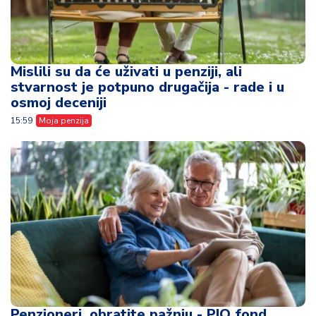
Mislili su da će uživati u penziji, ali
stvarnost je potpuno drugačija - rade i u
osmoj deceniji
15:59
Moja penzija
Penzioneri, obratite pažnju - PIO fond