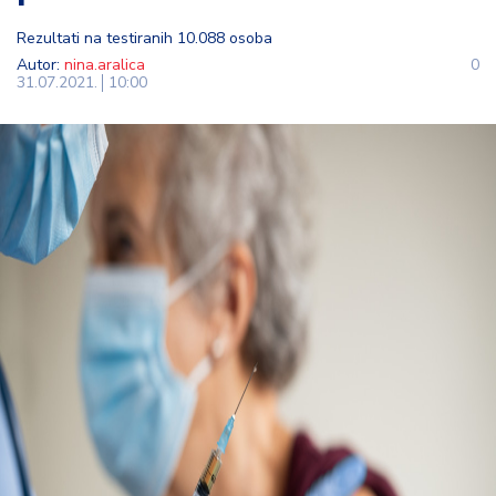
t
Rezultati na testiranih 10.088 osoba
i
Autor:
nina.aralica
0
31.07.2021.
10:00
M
oj
h
o
bi
M
oj
a
p
e
n
zij
a
K