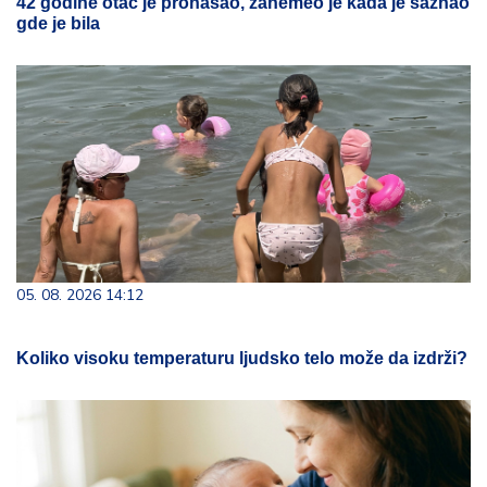
42 godine otac je pronašao, zanemeo je kada je saznao
gde je bila
05. 08. 2026 14:12
Koliko visoku temperaturu ljudsko telo može da izdrži?