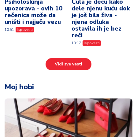
Psihološkinja
Čula je decu kako
upozorava - ovih 10
dele njenu kuću dok
rečenica može da
je još bila živa -
uništi i najjaču vezu
njena odluka
ostavila ih je bez
10:51
Ispovesti
reči
13:17
Ispovesti
Vidi sve vesti
Moj hobi