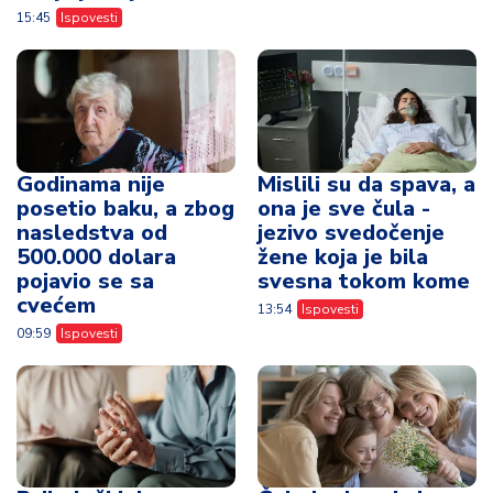
15:45
Ispovesti
Godinama nije
Mislili su da spava, a
posetio baku, a zbog
ona je sve čula -
nasledstva od
jezivo svedočenje
500.000 dolara
žene koja je bila
pojavio se sa
svesna tokom kome
cvećem
13:54
Ispovesti
09:59
Ispovesti