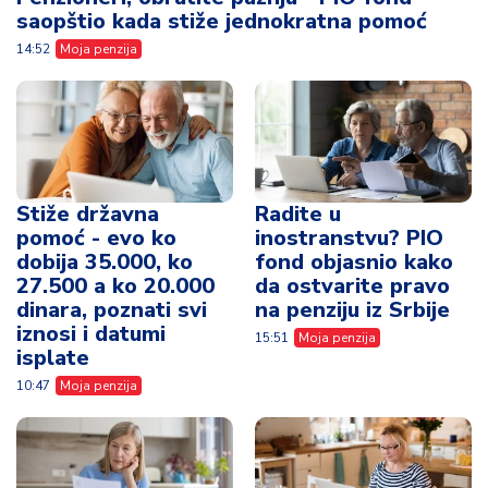
saopštio kada stiže jednokratna pomoć
14:52
Moja penzija
Stiže državna
Radite u
pomoć - evo ko
inostranstvu? PIO
dobija 35.000, ko
fond objasnio kako
27.500 a ko 20.000
da ostvarite pravo
dinara, poznati svi
na penziju iz Srbije
iznosi i datumi
15:51
Moja penzija
isplate
10:47
Moja penzija