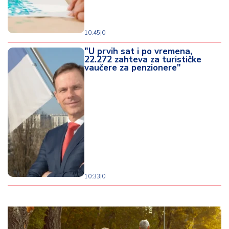
10:45
|
0
"U prvih sat i po vremena,
22.272 zahteva za turističke
vaučere za penzionere"
10:33
|
0