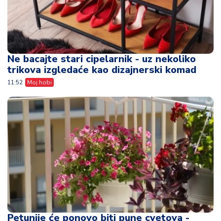
Ne bacajte stari cipelarnik - uz nekoliko
trikova izgledaće kao dizajnerski komad
11:52
Moj hobi
Petunije će ponovo biti pune cvetova -