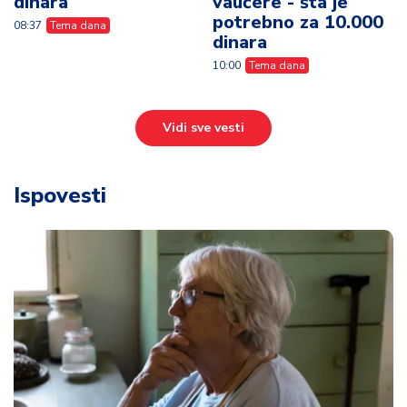
dinara
vaučere - šta je
potrebno za 10.000
08:37
Tema dana
dinara
10:00
Tema dana
Vidi sve vesti
Ispovesti