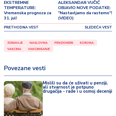
o
EKSTREMNE
ALEKSANDAR VUČIĆ
v
TEMPERATURE:
OBJAVIO NOVE PODATKE:
i
Vremenska prognoza za
"Nastavljamo da rastemo"!
31. jul!
(VIDEO)
n
a
PRETHODNA VEST
SLEDEĆA VEST
Z
d
ZDRAVLJE
NASLOVNA
PENZIONERI
KORONA
r
VAKCINA
VAKCINISANJE
a
v
lj
Povezane vesti
e
Mislili su da će uživati u penziji,
R
ali stvarnost je potpuno
a
drugačija - rade i u osmoj deceniji
z
o
n
o