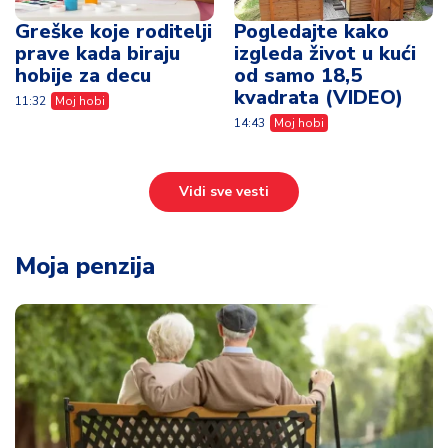
Greške koje roditelji
Pogledajte kako
prave kada biraju
izgleda život u kući
hobije za decu
od samo 18,5
kvadrata (VIDEO)
11:32
Moj hobi
14:43
Moj hobi
Vidi sve vesti
Moja penzija