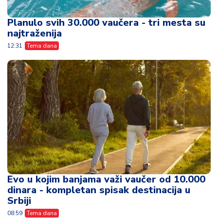
Planulo svih 30.000 vaučera - tri mesta su
najtraženija
12:31
Tema dana
Evo u kojim banjama važi vaučer od 10.000
dinara - kompletan spisak destinacija u
Srbiji
08:59
Tema dana