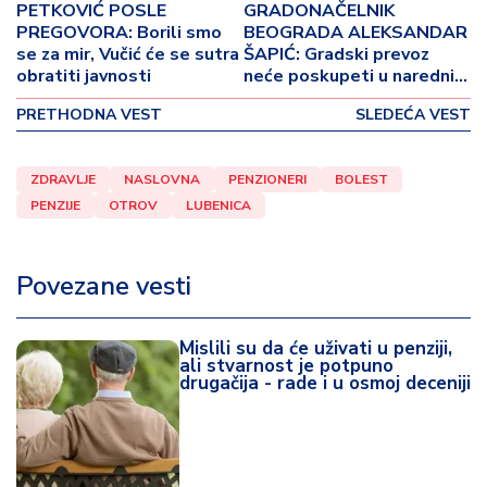
o
PETKOVIĆ POSLE
GRADONAČELNIK
v
PREGOVORA: Borili smo
BEOGRADA ALEKSANDAR
i
se za mir, Vučić će se sutra
ŠAPIĆ: Gradski prevoz
obratiti javnosti
neće poskupeti u narednih
n
godinu dana
a
PRETHODNA VEST
SLEDEĆA VEST
Z
d
ZDRAVLJE
NASLOVNA
PENZIONERI
BOLEST
r
PENZIJE
OTROV
LUBENICA
a
v
lj
Povezane vesti
e
Mislili su da će uživati u penziji,
R
ali stvarnost je potpuno
a
drugačija - rade i u osmoj deceniji
z
o
n
o