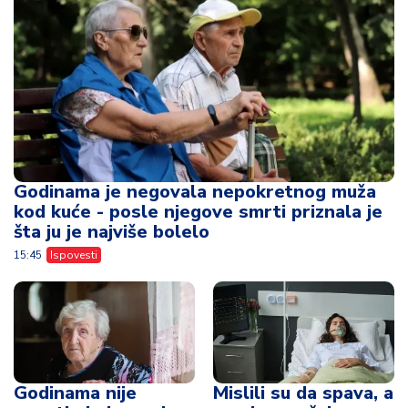
Godinama je negovala nepokretnog muža
kod kuće - posle njegove smrti priznala je
šta ju je najviše bolelo
15:45
Ispovesti
Godinama nije
Mislili su da spava, a