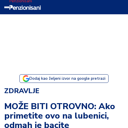
Penzionisani
T
e
m
a
d
a
n
a
Dodaj kao željeni izvor na google pretrazi
I
ZDRAVLJE
s
p
MOŽE BITI OTROVNO: Ako
o
primetite ovo na lubenici,
v
e
odmah je bacite
s