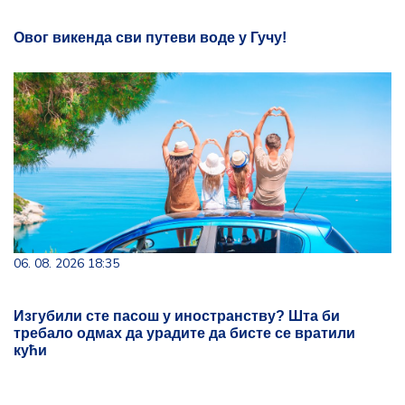
Овог викенда сви путеви воде у Гучу!
06. 08. 2026 18:35
Изгубили сте пасош у иностранству? Шта би
требало одмах да урадите да бисте се вратили
кући