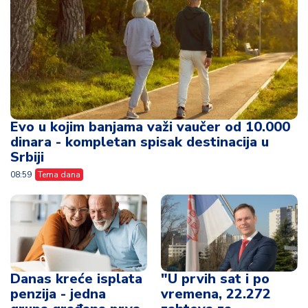
Evo u kojim banjama važi vaučer od 10.000
dinara - kompletan spisak destinacija u
Srbiji
08:59
Tema dana
Danas kreće isplata
"U prvih sat i po
penzija - jedna
vremena, 22.272