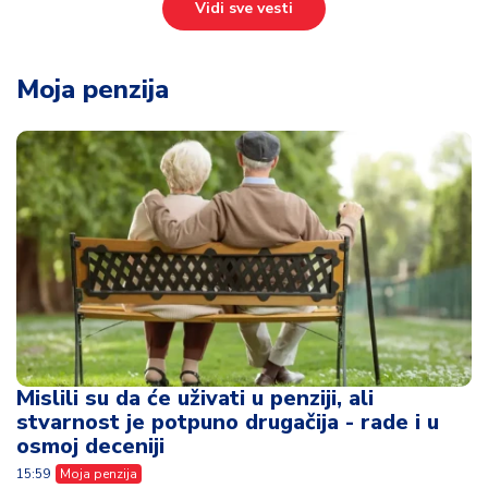
Vidi sve vesti
Moja penzija
Mislili su da će uživati u penziji, ali
stvarnost je potpuno drugačija - rade i u
osmoj deceniji
15:59
Moja penzija