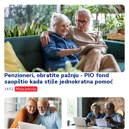
Penzioneri, obratite pažnju - PIO fond
saopštio kada stiže jednokratna pomoć
14:52
Moja penzija