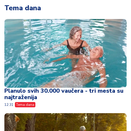
Tema dana
Planulo svih 30.000 vaučera - tri mesta su
najtraženija
12:31
Tema dana