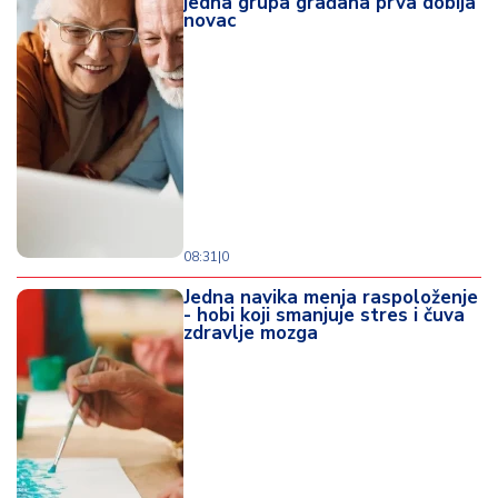
jedna grupa građana prva dobija
novac
08:31
|
0
Jedna navika menja raspoloženje
- hobi koji smanjuje stres i čuva
zdravlje mozga