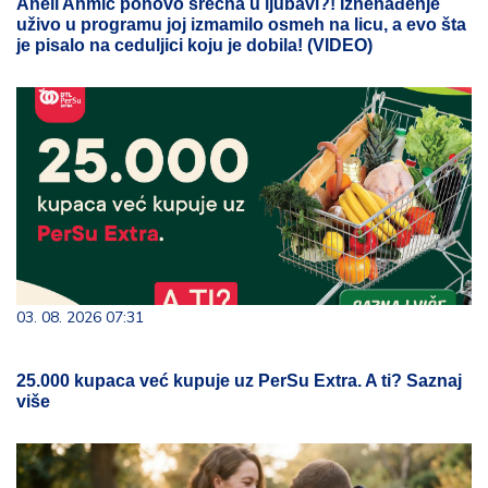
Aneli Ahmić ponovo srećna u ljubavi?! Iznenađenje
uživo u programu joj izmamilo osmeh na licu, a evo šta
je pisalo na ceduljici koju je dobila! (VIDEO)
03. 08. 2026 07:31
25.000 kupaca već kupuje uz PerSu Extra. A ti? Saznaj
više