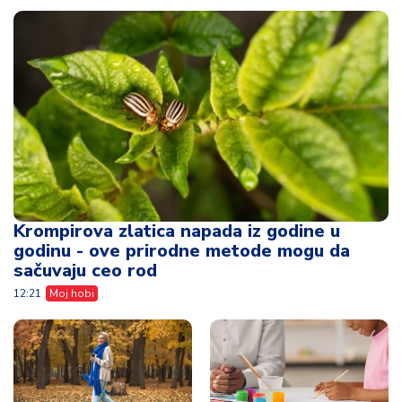
Krompirova zlatica napada iz godine u
godinu - ove prirodne metode mogu da
sačuvaju ceo rod
12:21
Moj hobi