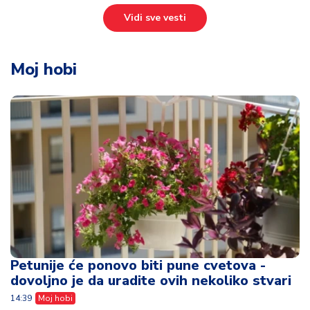
Vidi sve vesti
Moj hobi
Petunije će ponovo biti pune cvetova -
dovoljno je da uradite ovih nekoliko stvari
14:39
Moj hobi