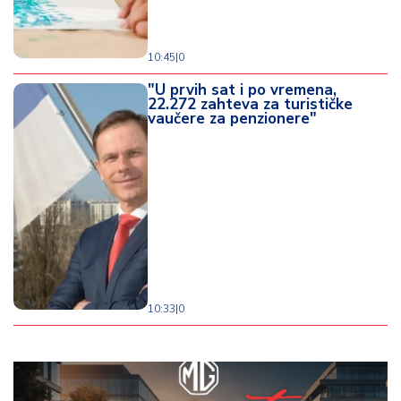
10:45
|
0
"U prvih sat i po vremena,
22.272 zahteva za turističke
vaučere za penzionere"
10:33
|
0