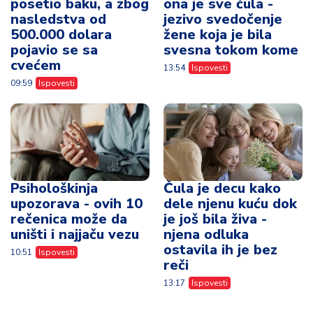
posetio baku, a zbog
ona je sve čula -
nasledstva od
jezivo svedočenje
500.000 dolara
žene koja je bila
pojavio se sa
svesna tokom kome
cvećem
13:54
Ispovesti
09:59
Ispovesti
Psihološkinja
Čula je decu kako
upozorava - ovih 10
dele njenu kuću dok
rečenica može da
je još bila živa -
uništi i najjaču vezu
njena odluka
ostavila ih je bez
10:51
Ispovesti
reči
13:17
Ispovesti