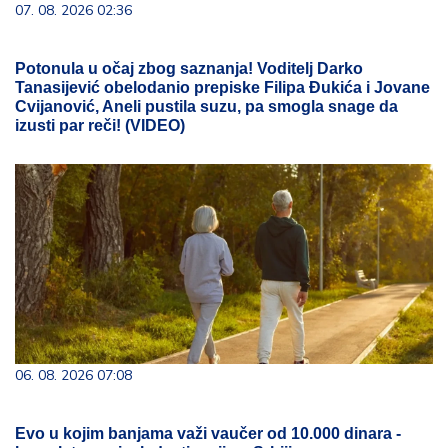
07. 08. 2026 02:36
Potonula u očaj zbog saznanja! Voditelj Darko
Tanasijević obelodanio prepiske Filipa Đukića i Jovane
Cvijanović, Aneli pustila suzu, pa smogla snage da
izusti par reči! (VIDEO)
06. 08. 2026 07:08
Evo u kojim banjama važi vaučer od 10.000 dinara -