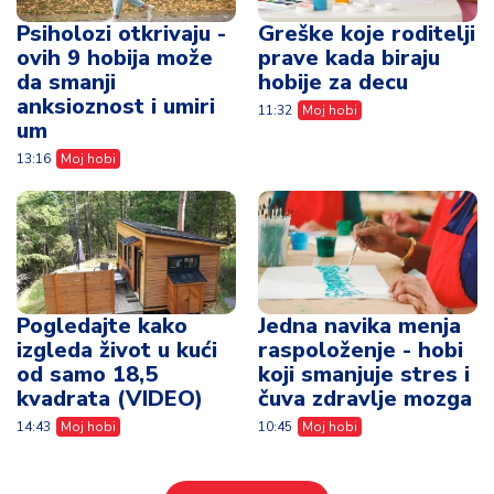
Psiholozi otkrivaju -
Greške koje roditelji
ovih 9 hobija može
prave kada biraju
da smanji
hobije za decu
anksioznost i umiri
11:32
Moj hobi
um
13:16
Moj hobi
Pogledajte kako
Jedna navika menja
izgleda život u kući
raspoloženje - hobi
od samo 18,5
koji smanjuje stres i
kvadrata (VIDEO)
čuva zdravlje mozga
14:43
Moj hobi
10:45
Moj hobi