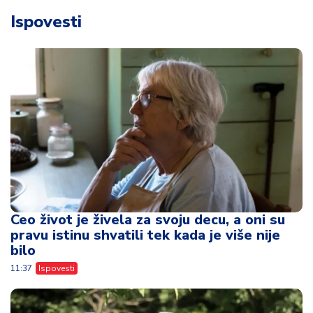
Ispovesti
Ceo život je živela za svoju decu, a oni su
pravu istinu shvatili tek kada je više nije
bilo
11:37
Ispovesti