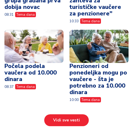
grupa građana prva
zahteva za
dobija novac
turističke vaučere
za penzionere"
08:31
Tema dana
10:33
Tema dana
Počela podela
Penzioneri od
vaučera od 10.000
ponedeljka mogu po
dinara
vaučere - šta je
potrebno za 10.000
08:37
Tema dana
dinara
10:00
Tema dana
Vidi sve vesti