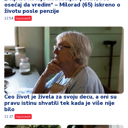
osećaj da vredim“ – Milorad (65) iskreno o
životu posle penzije
12:54
Ispovesti
Ceo život je živela za svoju decu, a oni su
pravu istinu shvatili tek kada je više nije
bilo
11:37
Ispovesti