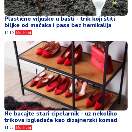
Plastične viljuške u bašti - trik koji štiti
biljke od mačaka i pasa bez hemikalija
15:10
Moj hobi
Ne bacajte stari cipelarnik - uz nekoliko
trikova izgledaće kao dizajnerski komad
11:52
Moj hobi