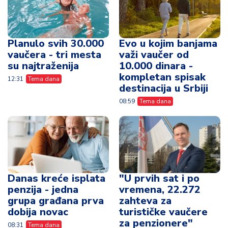
Planulo svih 30.000
Evo u kojim banjama
vaučera - tri mesta
važi vaučer od
su najtraženija
10.000 dinara -
kompletan spisak
12:31
Tema dana
destinacija u Srbiji
08:59
Tema dana
Danas kreće isplata
"U prvih sat i po
penzija - jedna
vremena, 22.272
grupa građana prva
zahteva za
dobija novac
turističke vaučere
za penzionere"
08:31
Tema dana