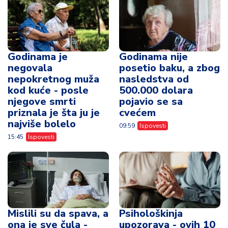
Godinama je
Godinama nije
negovala
posetio baku, a zbog
nepokretnog muža
nasledstva od
kod kuće - posle
500.000 dolara
njegove smrti
pojavio se sa
priznala je šta ju je
cvećem
najviše bolelo
09:59
Ispovesti
15:45
Ispovesti
Mislili su da spava, a
Psihološkinja
ona je sve čula -
upozorava - ovih 10