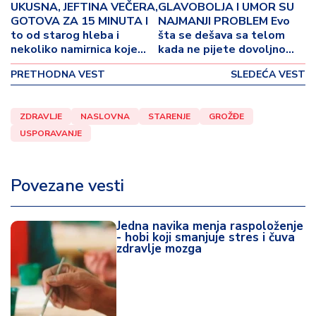
o
UKUSNA, JEFTINA VEČERA,
GLAVOBOLJA I UMOR SU
v
GOTOVA ZA 15 MINUTA I
NAJMANJI PROBLEM Evo
i
to od starog hleba i
šta se dešava sa telom
nekoliko namirnica koje
kada ne pijete dovoljno
n
već imate u kući!
vode, može biti veoma
a
PRETHODNA VEST
SLEDEĆA VEST
opasno
Z
d
ZDRAVLJE
NASLOVNA
STARENJE
GROŽĐE
r
USPORAVANJE
a
v
lj
Povezane vesti
e
Jedna navika menja raspoloženje
R
- hobi koji smanjuje stres i čuva
a
zdravlje mozga
z
o
n
o