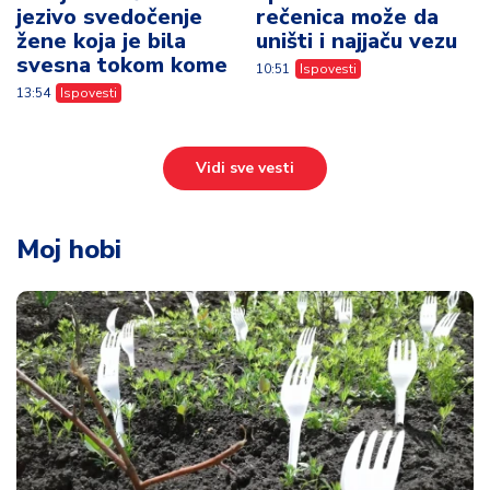
jezivo svedočenje
rečenica može da
žene koja je bila
uništi i najjaču vezu
svesna tokom kome
10:51
Ispovesti
13:54
Ispovesti
Vidi sve vesti
Moj hobi