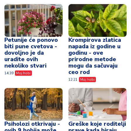
Petunije će ponovo
Krompirova zlatica
biti pune cvetova -
napada iz godine u
dovoljno je da
godinu - ove
uradite ovih
prirodne metode
nekoliko stvari
mogu da sačuvaju
ceo rod
14:39
Moj hobi
12:21
Moj hobi
Psiholozi otkrivaju -
Greške koje roditelji
ovih 9 hobija može
prave kada biraju