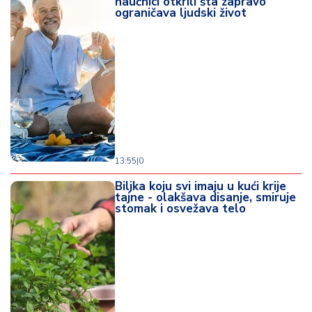
naučnici otkrili šta zapravo
ograničava ljudski život
13:55
|
0
Biljka koju svi imaju u kući krije
tajne - olakšava disanje, smiruje
stomak i osvežava telo