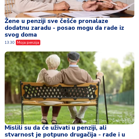
Žene u penziji sve češće pronalaze
dodatnu zaradu - posao mogu da rade iz
svog doma
13:30
Moja penzija
Mislili su da će uživati u penziji, ali
stvarnost je potpuno drugačija - rade i u