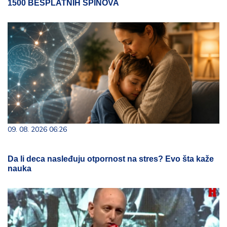
1500 BESPLATNIH SPINOVA
09. 08. 2026 06:26
Da li deca nasleđuju otpornost na stres? Evo šta kaže
nauka