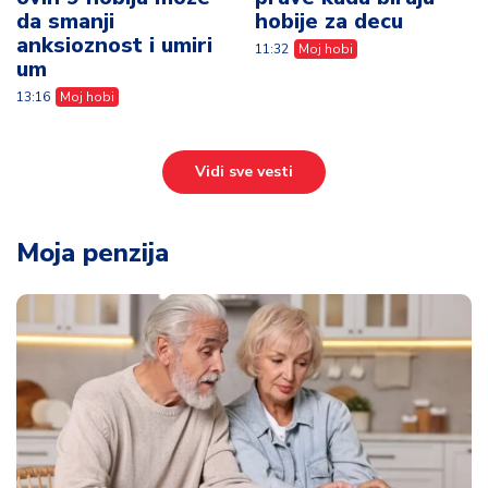
da smanji
hobije za decu
anksioznost i umiri
11:32
Moj hobi
um
13:16
Moj hobi
Vidi sve vesti
Moja penzija