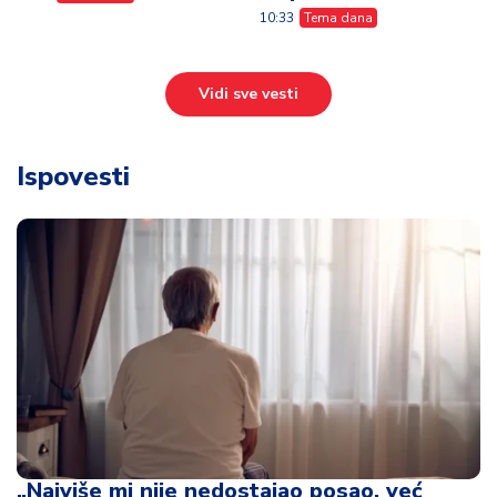
10:33
Tema dana
Vidi sve vesti
Ispovesti
„Najviše mi nije nedostajao posao, već