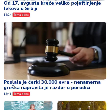
Od 17. avgusta kreće veliko pojeftinjenje
lekova u Srbiji
15:24
Tema dana
Poslala je ćerki 30.000 evra - nenamerna
greška napravila je razdor u porodici
13:41
Tema dana