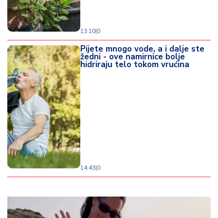
13:10
|
0
Pijete mnogo vode, a i dalje ste
žedni - ove namirnice bolje
hidriraju telo tokom vrućina
14:43
|
0