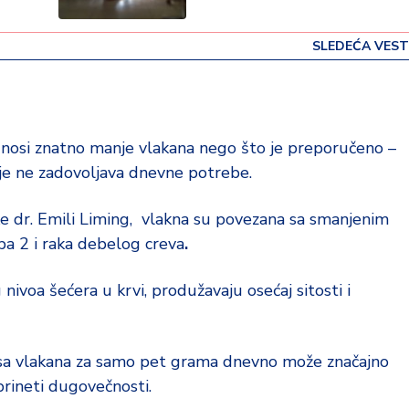
SLEDEĆA VEST
 unosi znatno manje vlakana nego što je preporučeno –
je ne zadovoljava dnevne potrebe.
rke dr. Emili Liming, vlakna su povezana sa smanjenim
ipa 2 i raka debelog creva
.
voa šećera u krvi, produžavaju osećaj sitosti i
osa vlakana za samo pet grama dnevno može značajno
prineti dugovečnosti.