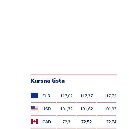
Kursna lista
EUR
117,02
117,37
117,72
USD
101,32
101,62
101,93
CAD
72,3
72,52
72,74