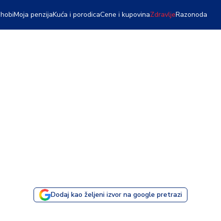
 hobi
Moja penzija
Kuća i porodica
Cene i kupovina
Zdravlje
Razonoda
Dodaj kao željeni izvor na google pretrazi