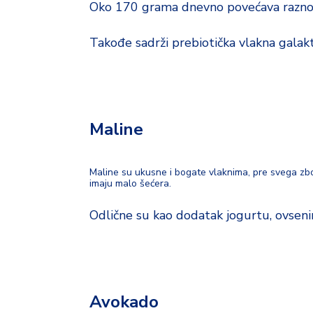
Oko 170 grama dnevno povećava raznovr
Takođe sadrži prebiotička vlakna galakto
Maline
Maline su ukusne i bogate vlaknima, pre svega zb
imaju malo šećera.
Odlične su kao dodatak jogurtu, ovseni
Avokado