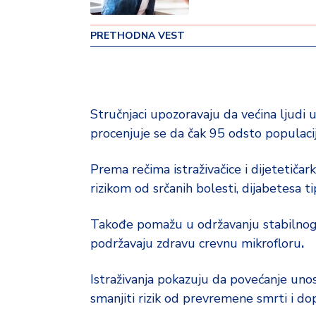
v
i
PRETHODNA VEST
n
a
Z
d
Stručnjaci upozoravaju da većina ljudi
r
procenjuje se da čak 95 odsto populaci
a
v
Prema rečima istraživačice i dijetetiča
lj
e
rizikom od srčanih bolesti, dijabetesa t
R
Takođe pomažu u održavanju stabilnog ni
a
podržavaju zdravu crevnu mikrofloru
.
z
o
Istraživanja pokazuju da povećanje un
n
smanjiti rizik od prevremene smrti i do
o