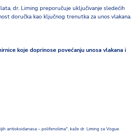
ta, dr. Liming preporučuje uključivanje sledećih
žnost doručka kao ključnog trenutka za unos vlakana.
mirnice koje doprinose povećanju unosa vlakana i
ijih antioksidanasa – polifenolima", kaže dr. Liming za Vogue.