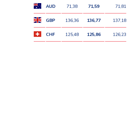
AUD
71,38
71,59
71,81
GBP
136,36
136,77
137,18
CHF
125,48
125,86
126,23