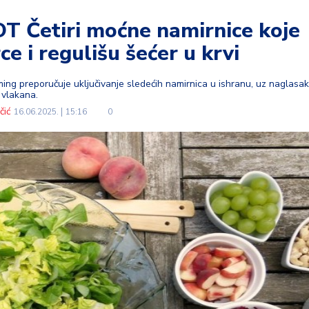
Četiri moćne namirnice koje
ce i regulišu šećer u krvi
ng preporučuje uključivanje sledećih namirnica u ishranu, uz naglasak
 vlakana.
čić
16.06.2025.
15:16
0