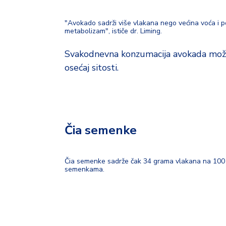
"Avokado sadrži više vlakana nego većina voća i p
metabolizam", ističe dr. Liming.
Svakodnevna konzumacija avokada može p
osećaj sitosti.
Čia semenke
Čia semenke sadrže čak 34 grama vlakana na 100 gr
semenkama.