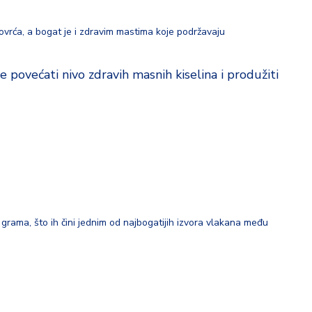
ovrća, a bogat je i zdravim mastima koje podržavaju
ovećati nivo zdravih masnih kiselina i produžiti
ama, što ih čini jednim od najbogatijih izvora vlakana među