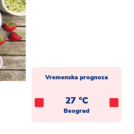
Vremenska prognoza
C
27 °C
ca
Beograd