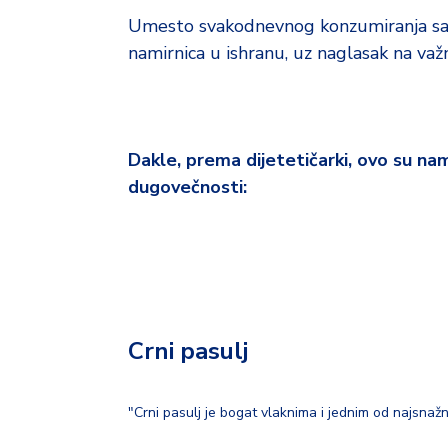
d
a
Umesto svakodnevnog konzumiranja sala
namirnica u ishranu, uz naglasak na va
Dakle, prema dijetetičarki, ovo su na
dugovečnosti:
Crni pasulj
"Crni pasulj je bogat vlaknima i jednim od najsnažn