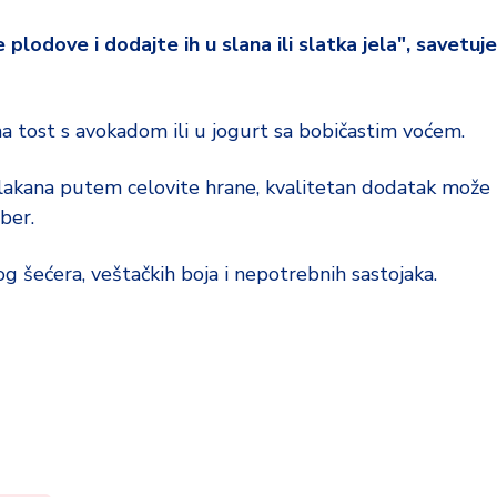
lodove i dodajte ih u slana ili slatka jela", savetuje
a tost s avokadom ili u jogurt sa bobičastim voćem.
lakana putem celovite hrane, kvalitetan dodatak može
ber.
g šećera, veštačkih boja i nepotrebnih sastojaka.