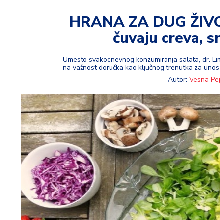
t
i
HRANA ZA DUG ŽIVOT 
čuvaju creva, sr
M
oj
h
Umesto svakodnevnog konzumiranja salata, dr. Limi
na važnost doručka kao ključnog trenutka za unos
o
Autor:
Vesna Pej
bi
M
oj
a
p
e
n
zij
a
K
u