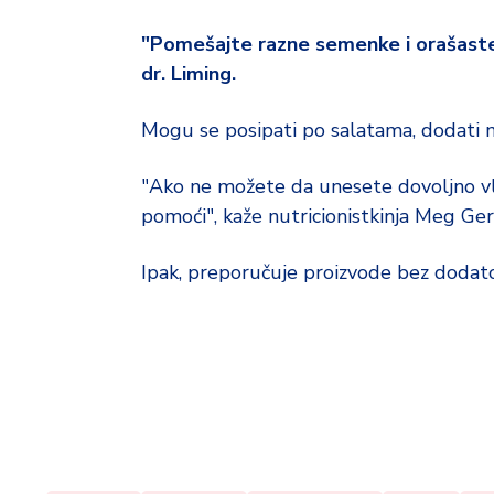
"Pomešajte razne semenke i orašaste p
dr. Liming.
Mogu se posipati po salatama, dodati n
"Ako ne možete da unesete dovoljno v
pomoći", kaže nutricionistkinja Meg Ger
Ipak, preporučuje proizvode bez dodato