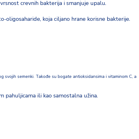
snost crevnih bakterija i smanjuje upalu.
-oligosaharide, koja ciljano hrane korisne bakterije.
og svojih semenki. Takođe su bogate antioksidansima i vitaminom C, a
m pahuljicama ili kao samostalna užina.