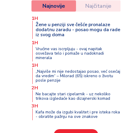
Najnovije
Najčitanije
1H
Žene u penziji sve češće pronalaze
dodatnu zaradu - posao mogu da rade
iz svog doma
1H
Vrućine vas iscrpljuju - ovaj napitak
osvežava telo i pomaže u nadoknadi
minerala
1H
„Najviše mi nije nedostajao posao, već osećaj
da vredim“ – Milorad (65) iskreno o životu
posle penzije
2H
Ne bacajte stari cipelarnik - uz nekoliko
trikova izgledaće kao dizajnerski komad
3H
Kafa može da izgubi kvalitet i pre isteka roka
- obratite pažnju na ove znakove