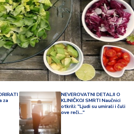
DRIRATI
NEVEROVATNI DETALJI O
22 °
a za
KLINIČKOJ SMRTI Naučnici
otkrili: "Ljudi su umirali i čuli
Lozni
ove reči..."