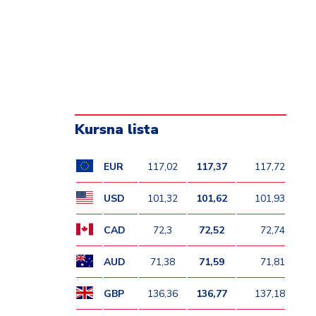
Kursna lista
EUR
117,02
117,37
117,72
USD
101,32
101,62
101,93
CAD
72,3
72,52
72,74
AUD
71,38
71,59
71,81
GBP
136,36
136,77
137,18