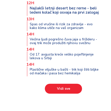
12H
Najlakši letnji desert bez rerne - beli
ledeni kolač koji osvaja na prvi zalogaj
13H
Spas od vrućine ili rizik za zdravlje - evo
kako klima utiče na vaš organizam
14H
Većina ljudi pogrešno čuva jaja u frižideru -
ovaj trik može produžiti njihovu svežinu
14H
Od 17. avgusta kreće veliko pojeftinjenje
lekova u Srbiji
14H
Plastične viljuške u bašti - trik koji štiti biljke
od mačaka i pasa bez hemikalija
Vidi sve