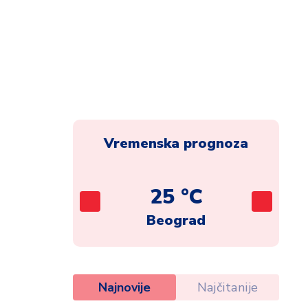
Vremenska prognoza
C
25 °C
ca
Beograd
Najnovije
Najčitanije