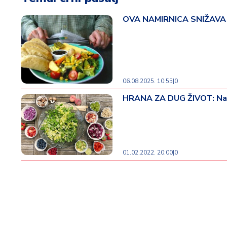
t
i
OVA NAMIRNICA SNIŽAVA HO
M
oj
h
o
06.08.2025. 10:55
|
0
bi
HRANA ZA DUG ŽIVOT: Namirn
M
oj
a
p
e
01.02.2022. 20:00
|
0
n
zij
a
K
u