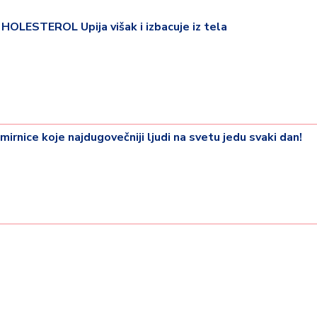
LESTEROL Upija višak i izbacuje iz tela
ice koje najdugovečniji ljudi na svetu jedu svaki dan!