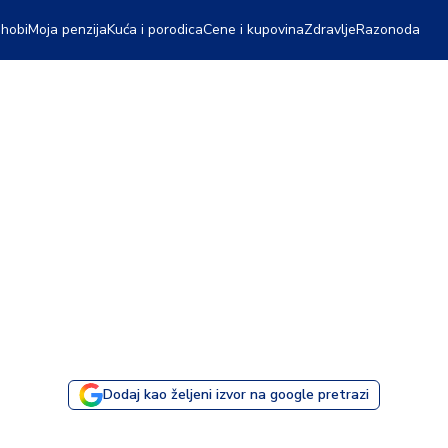
 hobi
Moja penzija
Kuća i porodica
Cene i kupovina
Zdravlje
Razonoda
Dodaj kao željeni izvor na google pretrazi