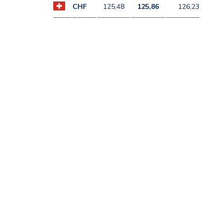
CHF
125,48
125,86
126,23