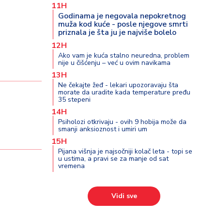
11H
Godinama je negovala nepokretnog
muža kod kuće - posle njegove smrti
priznala je šta ju je najviše bolelo
12H
Ako vam je kuća stalno neuredna, problem
nije u čišćenju – već u ovim navikama
13H
Ne čekajte žeđ - lekari upozoravaju šta
morate da uradite kada temperature pređu
35 stepeni
14H
Psiholozi otkrivaju - ovih 9 hobija može da
smanji anksioznost i umiri um
15H
Pijana višnja je najsočniji kolač leta - topi se
u ustima, a pravi se za manje od sat
vremena
Vidi sve