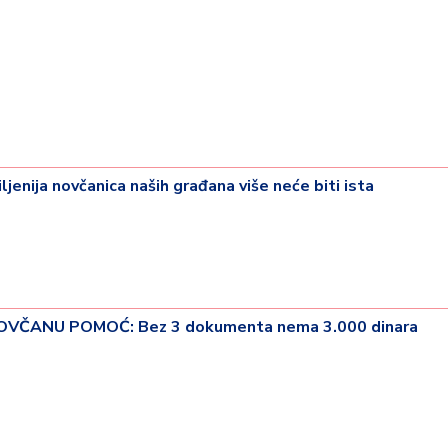
enija novčanica naših građana više neće biti ista
NOVČANU POMOĆ: Bez 3 dokumenta nema 3.000 dinara