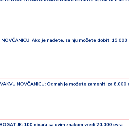
VČANICU: Ako je nađete, za nju možete dobiti 15.000 
20 °
VAKVU NOVČANICU: Odmah je možete zameniti za 8.000 e
Lozni
GAT JE: 100 dinara sa ovim znakom vredi 20.000 evra