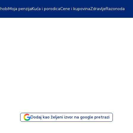
 hobi
Moja penzija
Kuća i porodica
Cene i kupovina
Zdravlje
Razonoda
Dodaj kao željeni izvor na google pretrazi