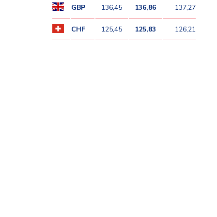
GBP
136,45
136,86
137,27
CHF
125,45
125,83
126,21