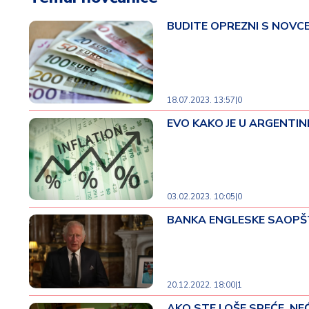
t
i
BUDITE OPREZNI S NOVCEM O
M
oj
h
o
18.07.2023. 13:57
|
0
bi
EVO KAKO JE U ARGENTINI U
M
oj
a
p
03.02.2023. 10:05
|
0
e
BANKA ENGLESKE SAOPŠTILA
n
zij
a
20.12.2022. 18:00
|
1
K
u
AKO STE LOŠE SREĆE, NEĆ