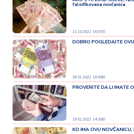
falsifikovana novčanica
ć
a
i
p
o
11.10.2022. 16:57
|
0
r
DOBRO POGLEDAJTE OVU NO
o
d
ic
a
26.01.2022. 16:00
|
0
C
e
PROVERITE DA LI IMATE O
n
e
i
k
u
19.01.2022. 14:30
|
0
p
KO IMA OVU NOVČANICU, BO
o