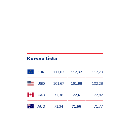
Kursna lista
EUR
117,02
117,37
117,73
USD
101,67
101,98
102,28
CAD
72,38
72,6
72,82
AUD
71,34
71,56
71,77