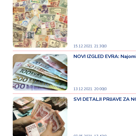
v
i
n
a
Z
15.12.2021. 21:30
|
0
d
r
NOVI IZGLED EVRA: Najomilj
a
v
lj
e
13.12.2021. 20:00
|
0
R
SVI DETALJI PRIJAVE ZA 
a
z
o
n
o