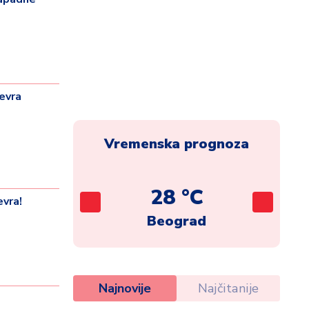
evra
Vremenska prognoza
C
28 °C
vra!
ca
Beograd
Najnovije
Najčitanije