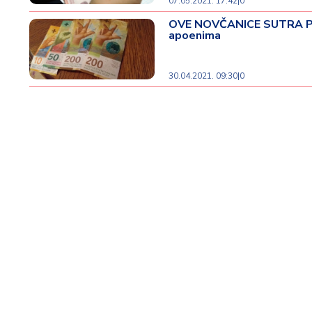
d
07.05.2021. 17:42
|
0
a
OVE NOVČANICE SUTRA POV
apoenima
30.04.2021. 09:30
|
0