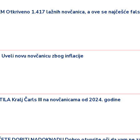
tkriveno 1.417 lažnih novčanica, a ove se najčešće falsi
veli novu novčanicu zbog inflacije
 Kralj Čarls III na novčanicama od 2024. godine
ETE DOBITI NADOKNADU Dobro otvorite oči da vam ne z