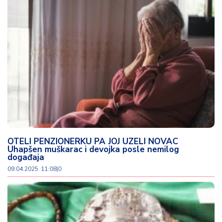
OTELI PENZIONERKU PA JOJ UZELI NOVAC
Uhapšen muškarac i devojka posle nemilog
događaja
09.04.2025. 11:08
|
0