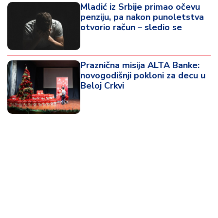
Mladić iz Srbije primao očevu
penziju, pa nakon punoletstva
otvorio račun – sledio se
Praznična misija ALTA Banke:
novogodišnji pokloni za decu u
Beloj Crkvi