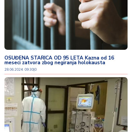
OSUĐENA STARICA OD 95 LETA Kazna od 16
meseci zatvora zbog negiranja holokausta
28.06.2024. 09:30
|
0