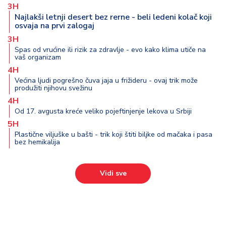
3H
Najlakši letnji desert bez rerne - beli ledeni kolač koji
osvaja na prvi zalogaj
3H
Spas od vrućine ili rizik za zdravlje - evo kako klima utiče na
vaš organizam
4H
Većina ljudi pogrešno čuva jaja u frižideru - ovaj trik može
produžiti njihovu svežinu
4H
Od 17. avgusta kreće veliko pojeftinjenje lekova u Srbiji
5H
Plastične viljuške u bašti - trik koji štiti biljke od mačaka i pasa
bez hemikalija
Vidi sve