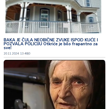
BAKA JE ČULA NEOBIČNE ZVUKE ISPOD KUĆE I
POZVALA POLICIJU Otkriće je bilo frapantno za
sve!
20.11.2024. 13:48
|
0