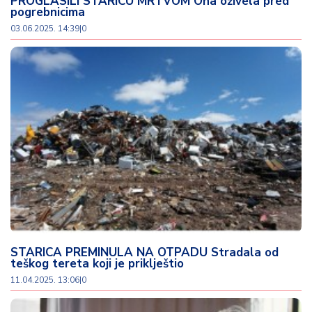
PROGLASILI STARICU MRTVOM Ona oživela pred
pogrebnicima
03.06.2025. 14:39
|
0
STARICA PREMINULA NA OTPADU Stradala od
teškog tereta koji je priklještio
11.04.2025. 13:06
|
0