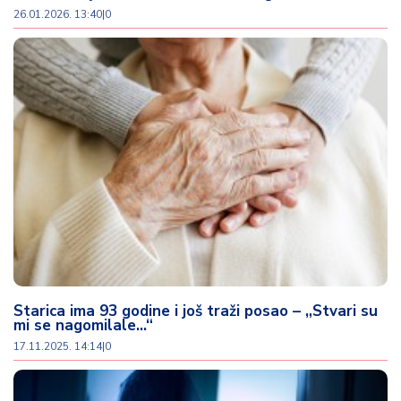
o
26.01.2026. 13:40
|
0
v
i
n
a
Z
d
r
a
v
lj
e
R
Starica ima 93 godine i još traži posao – „Stvari su
a
mi se nagomilale…“
z
17.11.2025. 14:14
|
0
o
n
o