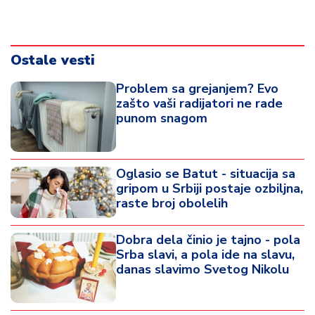
Ostale vesti
Problem sa grejanjem? Evo
zašto vaši radijatori ne rade
punom snagom
Oglasio se Batut - situacija sa
gripom u Srbiji postaje ozbiljna,
raste broj obolelih
Dobra dela činio je tajno - pola
Srba slavi, a pola ide na slavu,
danas slavimo Svetog Nikolu