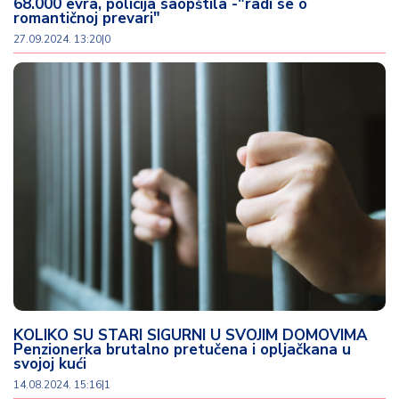
68.000 evra, policija saopštila -"radi se o
romantičnoj prevari"
27.09.2024. 13:20
|
0
KOLIKO SU STARI SIGURNI U SVOJIM DOMOVIMA
Penzionerka brutalno pretučena i opljačkana u
svojoj kući
14.08.2024. 15:16
|
1