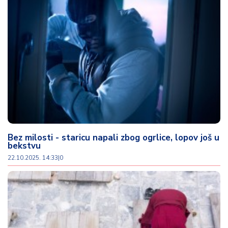
d
a
Bez milosti - staricu napali zbog ogrlice, lopov još u
bekstvu
22.10.2025. 14:33
|
0