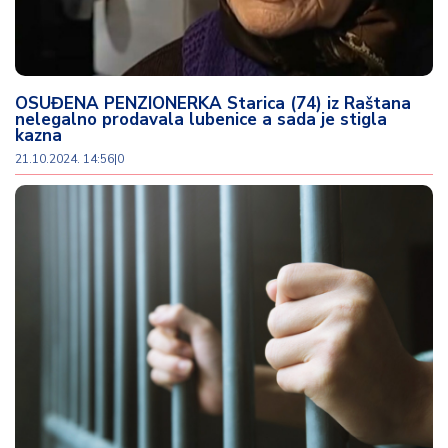
OSUĐENA PENZIONERKA Starica (74) iz Raštana
nelegalno prodavala lubenice a sada je stigla
kazna
21.10.2024. 14:56
|
0