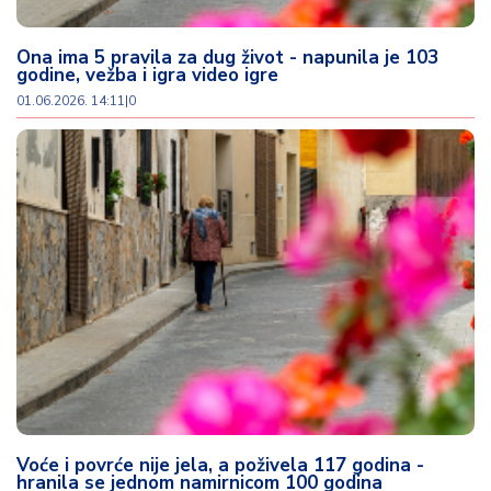
u
ć
a
Ona ima 5 pravila za dug život - napunila je 103
godine, vežba i igra video igre
i
p
01.06.2026. 14:11
|
0
o
r
o
d
ic
a
C
e
n
e
i
k
u
Voće i povrće nije jela, a poživela 117 godina -
p
hranila se jednom namirnicom 100 godina