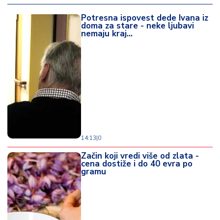
d
a
Potresna ispovest dede Ivana iz
doma za stare - neke ljubavi
nemaju kraj...
14:13
|
0
Začin koji vredi više od zlata -
cena dostiže i do 40 evra po
gramu