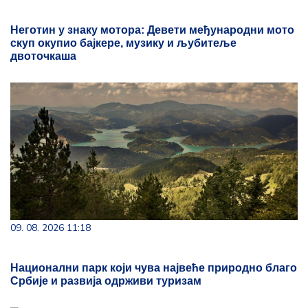
Неготин у знаку мотора: Девети међународни мото
скуп окупио бајкере, музику и љубитеље
двоточкаша
09. 08. 2026 11:18
Национални парк који чува највеће природно благо
Србије и развија одрживи туризам