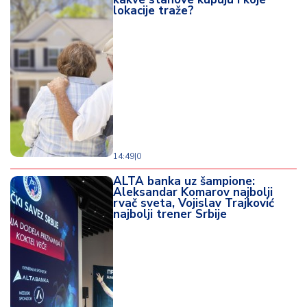
lokacije traže?
14:49
|
0
ALTA banka uz šampione:
Aleksandar Komarov najbolji
rvač sveta, Vojislav Trajković
najbolji trener Srbije