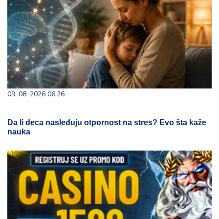
09. 08. 2026 06:26
Da li deca nasleđuju otpornost na stres? Evo šta kaže
nauka