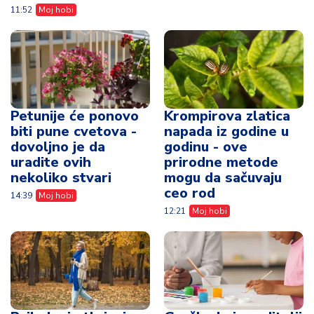
11:52
Moj hobi
Petunije će ponovo
Krompirova zlatica
biti pune cvetova -
napada iz godine u
dovoljno je da
godinu - ove
uradite ovih
prirodne metode
nekoliko stvari
mogu da sačuvaju
ceo rod
14:39
Moj hobi
12:21
Moj hobi