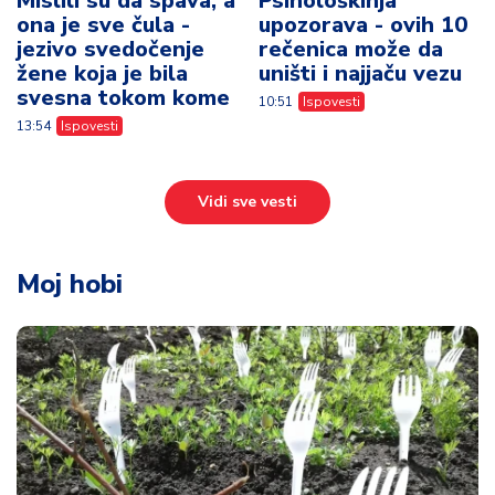
Mislili su da spava, a
Psihološkinja
ona je sve čula -
upozorava - ovih 10
jezivo svedočenje
rečenica može da
žene koja je bila
uništi i najjaču vezu
svesna tokom kome
10:51
Ispovesti
13:54
Ispovesti
Vidi sve vesti
Moj hobi