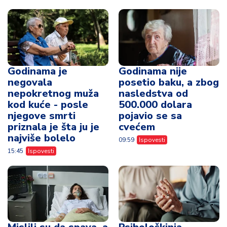
Godinama je
Godinama nije
negovala
posetio baku, a zbog
nepokretnog muža
nasledstva od
kod kuće - posle
500.000 dolara
njegove smrti
pojavio se sa
priznala je šta ju je
cvećem
najviše bolelo
09:59
Ispovesti
15:45
Ispovesti