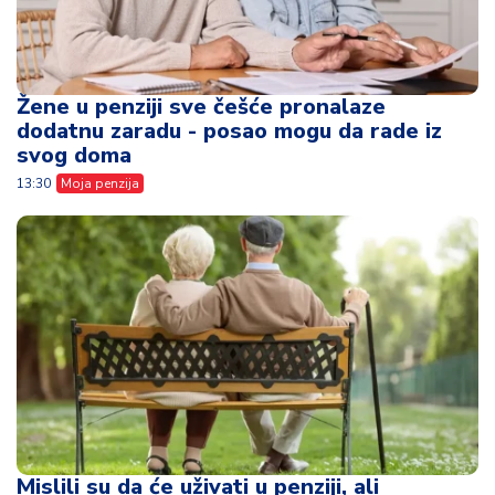
Žene u penziji sve češće pronalaze
dodatnu zaradu - posao mogu da rade iz
svog doma
13:30
Moja penzija
Mislili su da će uživati u penziji, ali