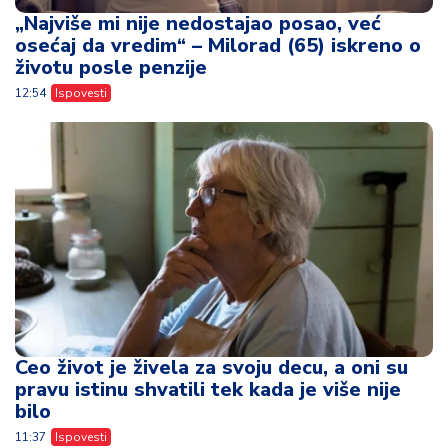
„Najviše mi nije nedostajao posao, već
osećaj da vredim“ – Milorad (65) iskreno o
životu posle penzije
12:54
Ispovesti
Ceo život je živela za svoju decu, a oni su
pravu istinu shvatili tek kada je više nije
bilo
11:37
Ispovesti