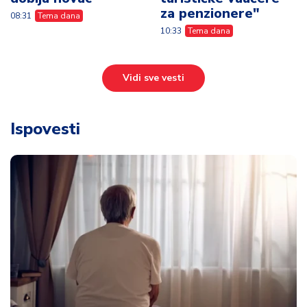
za penzionere"
08:31
Tema dana
10:33
Tema dana
Vidi sve vesti
Ispovesti