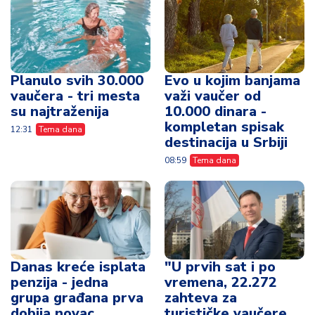
Planulo svih 30.000
Evo u kojim banjama
vaučera - tri mesta
važi vaučer od
su najtraženija
10.000 dinara -
kompletan spisak
12:31
Tema dana
destinacija u Srbiji
08:59
Tema dana
Danas kreće isplata
"U prvih sat i po
penzija - jedna
vremena, 22.272
grupa građana prva
zahteva za
dobija novac
turističke vaučere