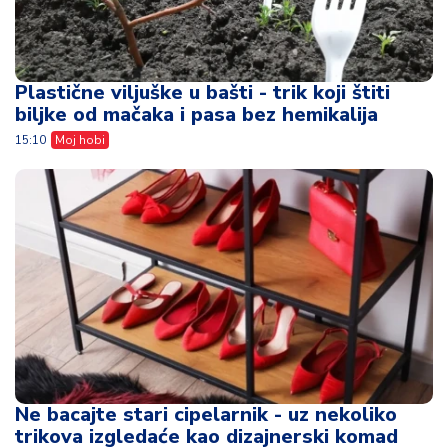
Plastične viljuške u bašti - trik koji štiti
biljke od mačaka i pasa bez hemikalija
15:10
Moj hobi
Ne bacajte stari cipelarnik - uz nekoliko
trikova izgledaće kao dizajnerski komad