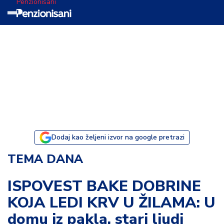
Penzionisani
T
e
m
a
d
a
n
a
Dodaj kao željeni izvor na google pretrazi
I
TEMA DANA
s
p
ISPOVEST BAKE DOBRINE
o
KOJA LEDI KRV U ŽILAMA: U
v
e
domu iz pakla, stari ljudi
s