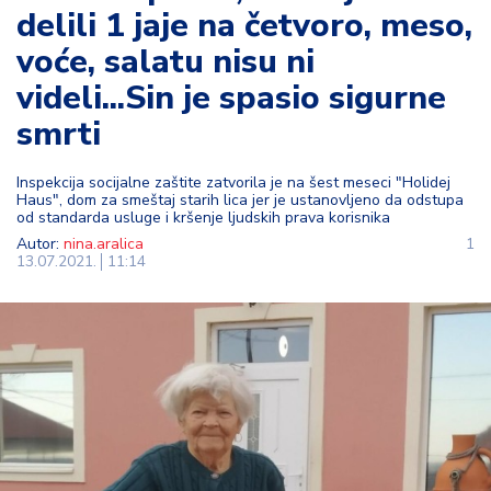
delili 1 jaje na četvoro, meso,
t
i
voće, salatu nisu ni
videli...Sin je spasio sigurne
M
oj
smrti
h
o
Inspekcija socijalne zaštite zatvorila je na šest meseci "Holidej
bi
Haus", dom za smeštaj starih lica jer je ustanovljeno da odstupa
od standarda usluge i kršenje ljudskih prava korisnika
Autor:
nina.aralica
1
M
13.07.2021.
11:14
oj
a
p
e
n
zij
a
K