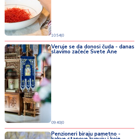
10:54
|
0
Veruje se da donosi čuda - danas
slavimo začeće Svete Ane
09:40
|
0
Penzioneri biraju pametno -
kakve stanove kupuju i koje