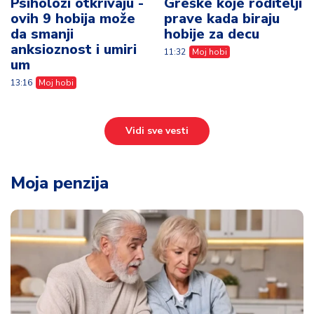
Psiholozi otkrivaju -
Greške koje roditelji
ovih 9 hobija može
prave kada biraju
da smanji
hobije za decu
anksioznost i umiri
11:32
Moj hobi
um
13:16
Moj hobi
Vidi sve vesti
Moja penzija