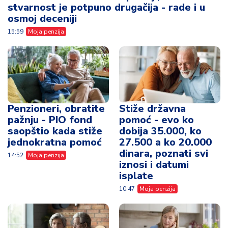
stvarnost je potpuno drugačija - rade i u
osmoj deceniji
15:59
Moja penzija
Penzioneri, obratite
Stiže državna
pažnju - PIO fond
pomoć - evo ko
saopštio kada stiže
dobija 35.000, ko
jednokratna pomoć
27.500 a ko 20.000
dinara, poznati svi
14:52
Moja penzija
iznosi i datumi
isplate
10:47
Moja penzija