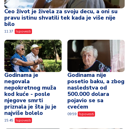
Ceo život je živela za svoju decu, a oni su
pravu istinu shvatili tek kada je više nije
bilo
11:37
Ispovesti
Godinama je
Godinama nije
negovala
posetio baku, a zbog
nepokretnog muža
nasledstva od
kod kuće - posle
500.000 dolara
njegove smrti
pojavio se sa
priznala je šta ju je
cvećem
najviše bolelo
09:59
Ispovesti
15:45
Ispovesti