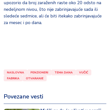
upozorio da broj zaraženih raste oko 20 odsto na
nedeljnom nivou, što nije zabrinjavajuće sada ili
sledeće sedmice, ali će biti itekako zabrinjavajuće
za mesec i po dana.
NASLOVNA
PENZIONERI
TEMA DANA
VUČIĆ
FABRIKA
OTVARANJE
Povezane vesti