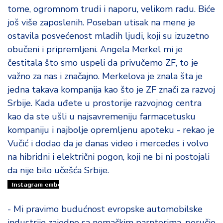
d
tome, ogromnom trudi i naporu, velikom radu. Biće
a
još više zaposlenih. Poseban utisak na mene je
ostavila posvećenost mladih ljudi, koji su izuzetno
obučeni i pripremljeni. Angela Merkel mi je
čestitala što smo uspeli da privučemo ZF, to je
važno za nas i značajno. Merkelova je znala šta je
jedna takava kompanija kao što je ZF znači za razvoj
Srbije. Kada uđete u prostorije razvojnog centra
kao da ste ušli u najsavremeniju farmacetusku
kompaniju i najbolje opremljenu apoteku - rekao je
Vučić i dodao da je danas video i mercedes i volvo
na hibridni i električni pogon, koji ne bi ni postojali
da nije bilo učešća Srbije.
- Mi pravimo budućnost evropske automobilske
industrije zajedno sa nemačkim parnterima, poručio