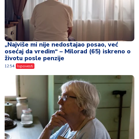
„Najviše mi nije nedostajao posao, već
osećaj da vredim“ – Milorad (65) iskreno o
životu posle penzije
12:54
Ispovesti