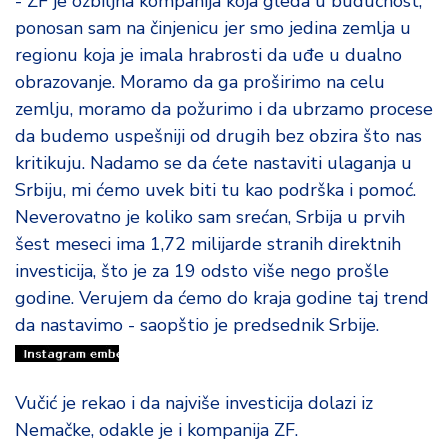
- ZF je ozbiljna kompanija koja gleda u budućnost,
ponosan sam na činjenicu jer smo jedina zemlja u
regionu koja je imala hrabrosti da uđe u dualno
obrazovanje. Moramo da ga proširimo na celu
zemlju, moramo da požurimo i da ubrzamo procese
da budemo uspešniji od drugih bez obzira što nas
kritikuju. Nadamo se da ćete nastaviti ulaganja u
Srbiju, mi ćemo uvek biti tu kao podrška i pomoć.
Neverovatno je koliko sam srećan, Srbija u prvih
šest meseci ima 1,72 milijarde stranih direktnih
investicija, što je za 19 odsto više nego prošle
godine. Verujem da ćemo do kraja godine taj trend
da nastavimo - saopštio je predsednik Srbije.
Vučić je rekao i da najviše investicija dolazi iz
Nemačke, odakle je i kompanija ZF.