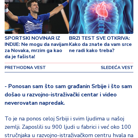
o
v
i
n
a
SPORTSKI NOVINAR IZ
BRZI TEST SVE OTKRIVA:
Z
INDIJE: Ne mogu da navijam
Kako da znate da vam srce
za Novaka, mrzim ga kao
ne radi kako treba?
d
da je fašista!
r
a
PRETHODNA VEST
SLEDEĆA VEST
v
lj
e
- Ponosan sam što sam građanin Srbije i što sam
došao u razvojno-istraživački centar i video
R
neverovatan napredak.
a
z
To je na ponos celoj Srbiji i svim ljudima u našoj
o
zemlji. Zaposlili su 900 ljudi u fabrici i već oko 100
n
o
stručnjaka u razvojno-istraživačkom centru hvala na