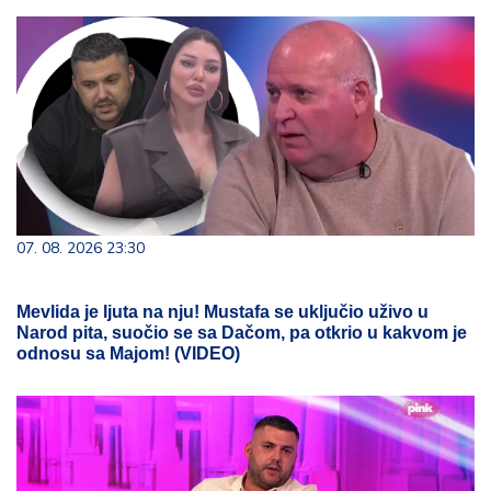
07. 08. 2026 23:30
Mevlida je ljuta na nju! Mustafa se uključio uživo u
Narod pita, suočio se sa Dačom, pa otkrio u kakvom je
odnosu sa Majom! (VIDEO)