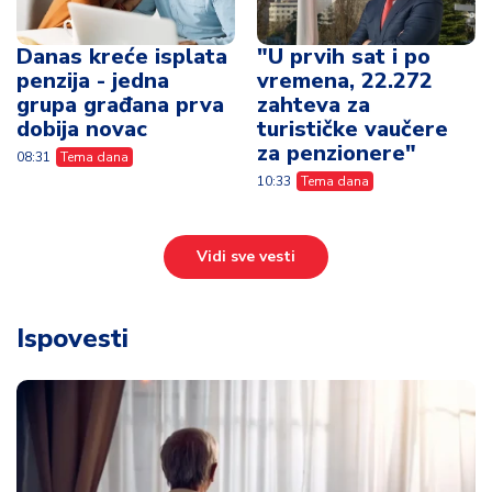
Danas kreće isplata
"U prvih sat i po
penzija - jedna
vremena, 22.272
grupa građana prva
zahteva za
dobija novac
turističke vaučere
za penzionere"
08:31
Tema dana
10:33
Tema dana
Vidi sve vesti
Ispovesti