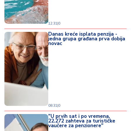
12:31
|
0
Danas kreće isplata penzija -
jedna grupa građana prva dobija
novac
08:31
|
0
"U prvih sat i po vremena,
22.272 zahteva za turističke
vaučere za penzionere"