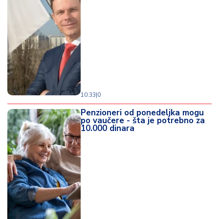
10:33
|
0
Penzioneri od ponedeljka mogu
po vaučere - šta je potrebno za
10.000 dinara