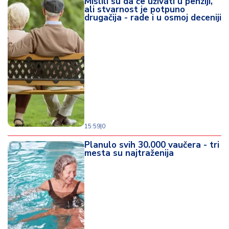
Mislili su da će uživati u penziji,
ali stvarnost je potpuno
drugačija - rade i u osmoj deceniji
15:59
|
0
Planulo svih 30.000 vaučera - tri
mesta su najtraženija