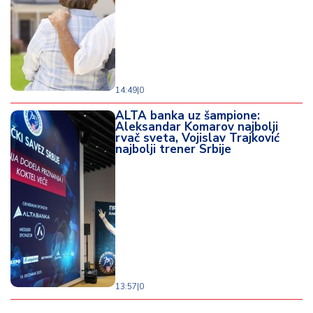
14:49
|
0
ALTA banka uz šampione:
Aleksandar Komarov najbolji
rvač sveta, Vojislav Trajković
najbolji trener Srbije
13:57
|
0