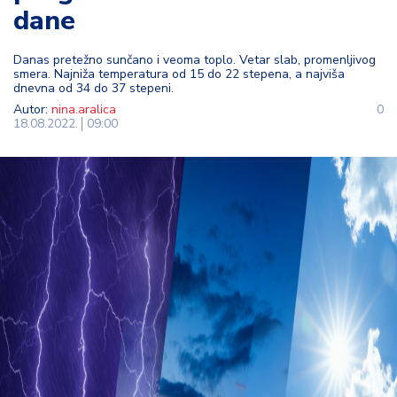
dane
t
i
Danas pretežno sunčano i veoma toplo. Vetar slab, promenljivog
smera. Najniža temperatura od 15 do 22 stepena, a najviša
M
dnevna od 34 do 37 stepeni.
oj
Autor:
nina.aralica
0
h
18.08.2022.
09:00
o
bi
M
oj
a
p
e
n
zij
a
K