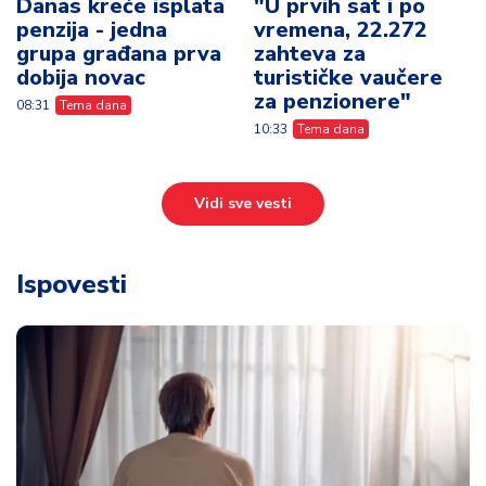
Danas kreće isplata
"U prvih sat i po
penzija - jedna
vremena, 22.272
grupa građana prva
zahteva za
dobija novac
turističke vaučere
za penzionere"
08:31
Tema dana
10:33
Tema dana
Vidi sve vesti
Ispovesti