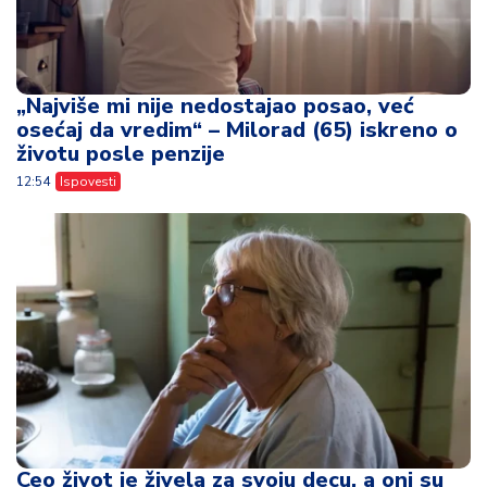
„Najviše mi nije nedostajao posao, već
osećaj da vredim“ – Milorad (65) iskreno o
životu posle penzije
12:54
Ispovesti
Ceo život je živela za svoju decu, a oni su