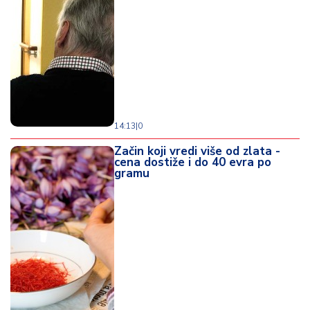
d
a
14:13
|
0
Začin koji vredi više od zlata -
cena dostiže i do 40 evra po
gramu