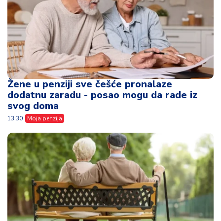
Žene u penziji sve češće pronalaze
dodatnu zaradu - posao mogu da rade iz
svog doma
13:30
Moja penzija