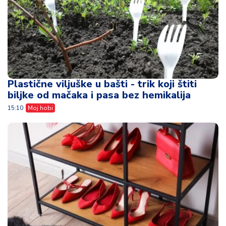
Plastične viljuške u bašti - trik koji štiti
biljke od mačaka i pasa bez hemikalija
15:10
Moj hobi