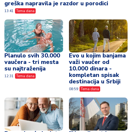
greška napravila je razdor u porodici
13:41
Tema dana
Planulo svih 30.000
Evo u kojim banjama
vaučera - tri mesta
važi vaučer od
su najtraženija
10.000 dinara -
kompletan spisak
12:31
Tema dana
destinacija u Srbiji
08:59
Tema dana