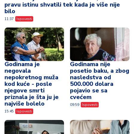
pravu istinu shvatili tek kada je više nije
bilo
11:37
Ispovesti
Godinama je
Godinama nije
negovala
posetio baku, a zbog
nepokretnog muža
nasledstva od
kod kuće - posle
500.000 dolara
njegove smrti
pojavio se sa
priznala je šta ju je
cvećem
najviše bolelo
09:59
Ispovesti
15:45
Ispovesti