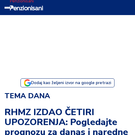
Penzionisani
T
e
m
a
d
a
n
a
Dodaj kao željeni izvor na google pretrazi
I
TEMA DANA
s
p
RHMZ IZDAO ČETIRI
o
UPOZORENJA: Pogledajte
v
e
prognozu za danas i naredne
s