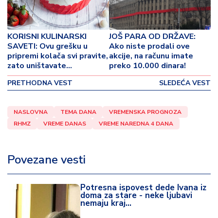
o
v
i
n
KORISNI KULINARSKI
JOŠ PARA OD DRŽAVE:
a
SAVETI: Ovu grešku u
Ako niste prodali ove
pripremi kolača svi pravite,
akcije, na računu imate
zato uništavate
preko 10.000 dinara!
Z
poslastice!
d
PRETHODNA VEST
SLEDEĆA VEST
r
a
v
NASLOVNA
TEMA DANA
VREMENSKA PROGNOZA
lj
RHMZ
VREME DANAS
VREME NAREDNA 4 DANA
e
Povezane vesti
R
a
z
Potresna ispovest dede Ivana iz
o
doma za stare - neke ljubavi
n
nemaju kraj...
o