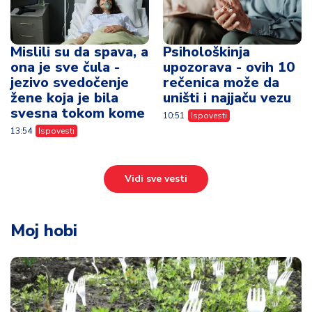
Mislili su da spava, a
Psihološkinja
ona je sve čula -
upozorava - ovih 10
jezivo svedočenje
rečenica može da
žene koja je bila
uništi i najjaču vezu
svesna tokom kome
10:51
Ispovesti
13:54
Ispovesti
Vidi sve vesti
Moj hobi