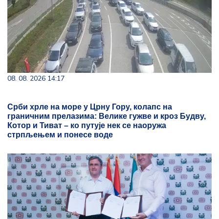
08. 08. 2026 14:17
Срби хрле на море у Црну Гору, колапс на
граничним прелазима: Велике гужве и кроз Будву,
Котор и Тиват – ко путује нек се наоружа
стрпљењем и понесе воде