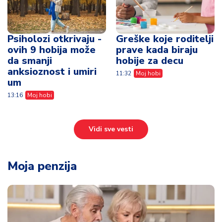
Psiholozi otkrivaju -
Greške koje roditelji
ovih 9 hobija može
prave kada biraju
da smanji
hobije za decu
anksioznost i umiri
11:32
Moj hobi
um
13:16
Moj hobi
Vidi sve vesti
Moja penzija