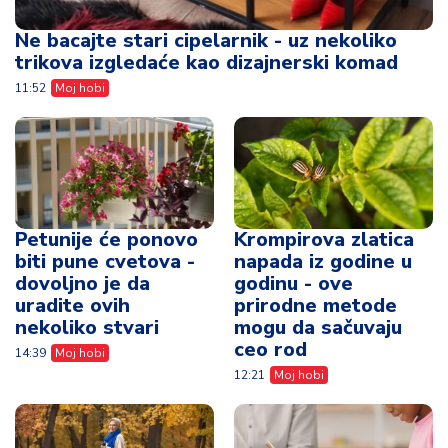
Ne bacajte stari cipelarnik - uz nekoliko
trikova izgledaće kao dizajnerski komad
11:52
Moj hobi
Petunije će ponovo
Krompirova zlatica
biti pune cvetova -
napada iz godine u
dovoljno je da
godinu - ove
uradite ovih
prirodne metode
nekoliko stvari
mogu da sačuvaju
ceo rod
14:39
Moj hobi
12:21
Moj hobi