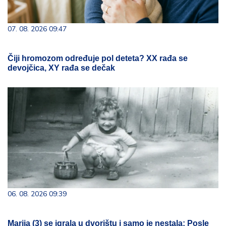
07. 08. 2026 09:47
Čiji hromozom određuje pol deteta? XX rađa se
devojčica, XY rađa se dečak
06. 08. 2026 09:39
Marija (3) se igrala u dvorištu i samo je nestala: Posle