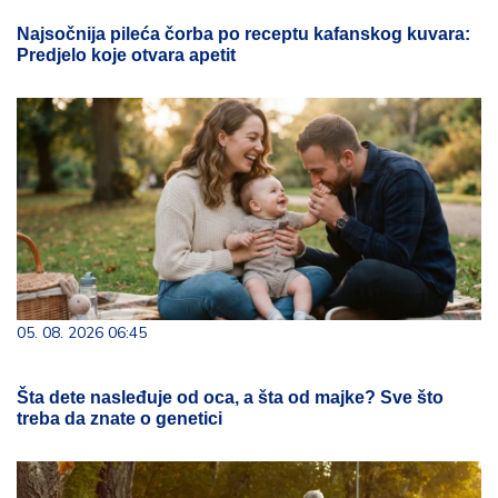
Najsočnija pileća čorba po receptu kafanskog kuvara:
Predjelo koje otvara apetit
05. 08. 2026 06:45
Šta dete nasleđuje od oca, a šta od majke? Sve što
treba da znate o genetici