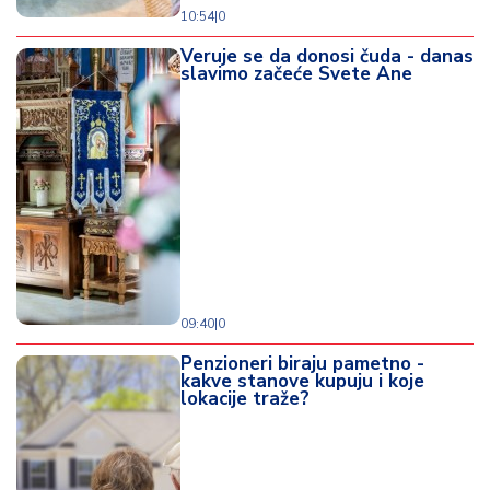
10:54
|
0
Veruje se da donosi čuda - danas
slavimo začeće Svete Ane
09:40
|
0
Penzioneri biraju pametno -
kakve stanove kupuju i koje
lokacije traže?