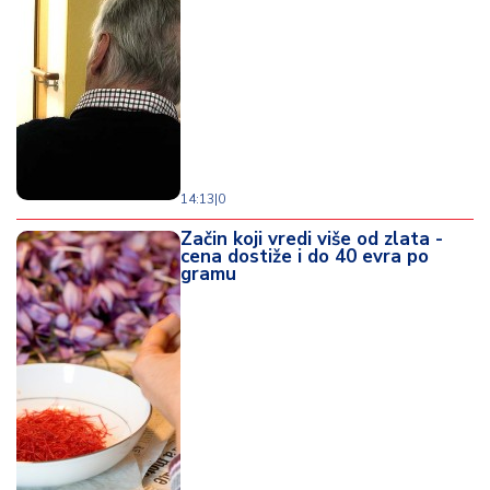
d
a
14:13
|
0
Začin koji vredi više od zlata -
cena dostiže i do 40 evra po
gramu