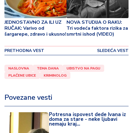
o
v
i
n
JEDNOSTAVNO ZA ILI UZ
NOVA STUDIJA O RAKU:
a
RUČAK: Varivo od
Tri vodeća faktora rizika za
šargarepe, zdravo i ukusno!
smrtni ishod (VIDEO)
Z
d
PRETHODNA VEST
SLEDEĆA VEST
r
a
v
NASLOVNA
TEMA DANA
UBISTVO NA PAGU
lj
PLAĆENE UBICE
KRIMINOLOG
e
Povezane vesti
R
a
z
Potresna ispovest dede Ivana iz
o
doma za stare - neke ljubavi
n
nemaju kraj...
o