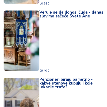
10:54
|
0
Veruje se da donosi čuda - danas
slavimo začeće Svete Ane
09:40
|
0
Penzioneri biraju pametno -
kakve stanove kupuju i koje
lokacije traže?