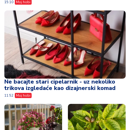
15:10
Moj hobi
Ne bacajte stari cipelarnik - uz nekoliko
trikova izgledaće kao dizajnerski komad
11:52
Moj hobi