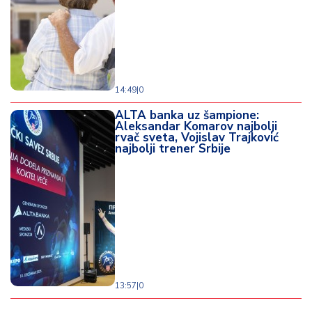
14:49
|
0
ALTA banka uz šampione:
Aleksandar Komarov najbolji
rvač sveta, Vojislav Trajković
najbolji trener Srbije
13:57
|
0