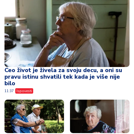
Ceo život je živela za svoju decu, a oni su
pravu istinu shvatili tek kada je više nije
bilo
11:37
Ispovesti