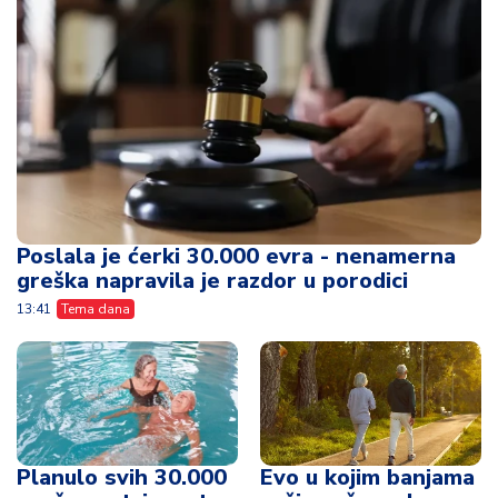
Poslala je ćerki 30.000 evra - nenamerna
greška napravila je razdor u porodici
13:41
Tema dana
Planulo svih 30.000
Evo u kojim banjama