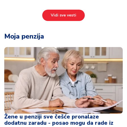
Vidi sve vesti
Moja penzija
Žene u penziji sve češće pronalaze
dodatnu zaradu - posao mogu da rade iz