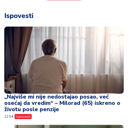
Ispovesti
„Najviše mi nije nedostajao posao, već
osećaj da vredim“ – Milorad (65) iskreno o
životu posle penzije
12:54
Ispovesti