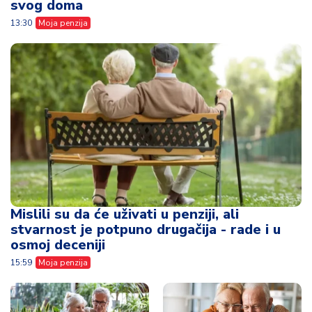
svog doma
13:30
Moja penzija
Mislili su da će uživati u penziji, ali
stvarnost je potpuno drugačija - rade i u
osmoj deceniji
15:59
Moja penzija