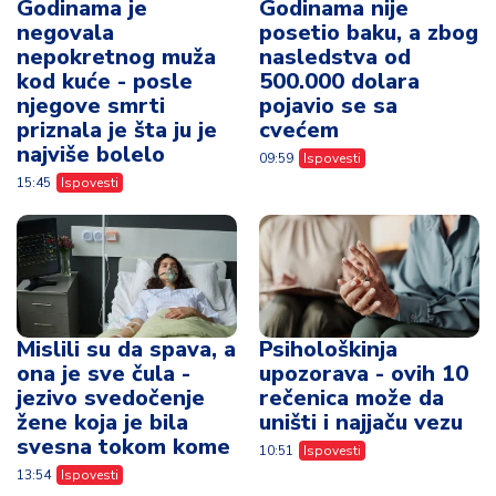
Godinama je
Godinama nije
negovala
posetio baku, a zbog
nepokretnog muža
nasledstva od
kod kuće - posle
500.000 dolara
njegove smrti
pojavio se sa
priznala je šta ju je
cvećem
najviše bolelo
09:59
Ispovesti
15:45
Ispovesti
Mislili su da spava, a
Psihološkinja
ona je sve čula -
upozorava - ovih 10
jezivo svedočenje
rečenica može da
žene koja je bila
uništi i najjaču vezu
svesna tokom kome
10:51
Ispovesti
13:54
Ispovesti