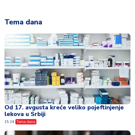
Tema dana
Od 17. avgusta kreće veliko pojeftinjenje
lekova u Srbiji
15:24
Tema dana