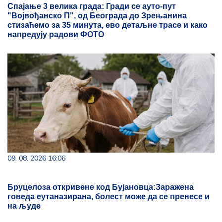
Спајање 3 велика града: Гради се ауто-пут
"Војвођанско П", од Београда до Зрењанина
стизаћемо за 35 минута, ево детаљне трасе и како
напредују радови ФОТО
09. 08. 2026 16:06
Бруцелоза откривене код Бујановца:Заражена
говеда еутаназирана, болест може да се пренесе и
на људе