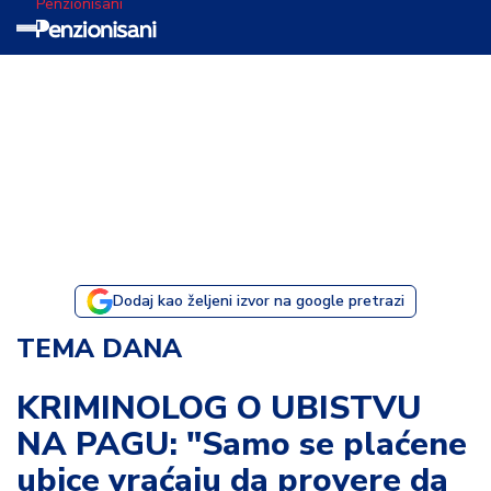
Penzionisani
T
e
m
a
d
a
n
a
Dodaj kao željeni izvor na google pretrazi
I
TEMA DANA
s
p
KRIMINOLOG O UBISTVU
o
NA PAGU: "Samo se plaćene
v
e
ubice vraćaju da provere da
s