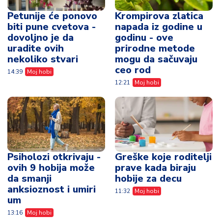
Petunije će ponovo
Krompirova zlatica
biti pune cvetova -
napada iz godine u
dovoljno je da
godinu - ove
uradite ovih
prirodne metode
nekoliko stvari
mogu da sačuvaju
ceo rod
14:39
Moj hobi
12:21
Moj hobi
Psiholozi otkrivaju -
Greške koje roditelji
ovih 9 hobija može
prave kada biraju
da smanji
hobije za decu
anksioznost i umiri
11:32
Moj hobi
um
13:16
Moj hobi