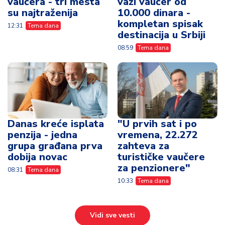
vaučera - tri mesta
važi vaučer od
su najtraženija
10.000 dinara -
kompletan spisak
12:31
Tema dana
destinacija u Srbiji
08:59
Tema dana
Danas kreće isplata
"U prvih sat i po
penzija - jedna
vremena, 22.272
grupa građana prva
zahteva za
dobija novac
turističke vaučere
za penzionere"
08:31
Tema dana
10:33
Tema dana
Vidi sve vesti