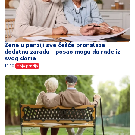
Žene u penziji sve češće pronalaze
dodatnu zaradu - posao mogu da rade iz
svog doma
13:30
Moja penzija