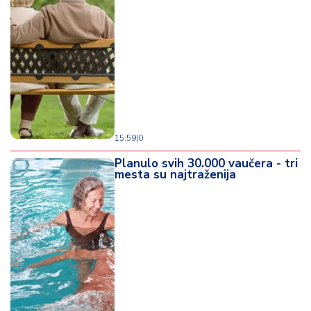
d
a
15:59
|
0
Planulo svih 30.000 vaučera - tri
mesta su najtraženija