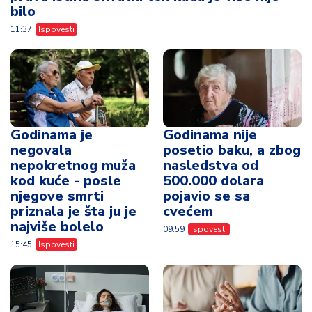
bilo
11:37
Ispovesti
Godinama je
Godinama nije
negovala
posetio baku, a zbog
nepokretnog muža
nasledstva od
kod kuće - posle
500.000 dolara
njegove smrti
pojavio se sa
priznala je šta ju je
cvećem
najviše bolelo
09:59
Ispovesti
15:45
Ispovesti