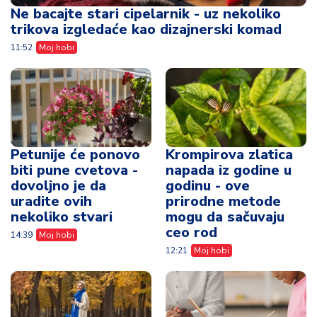
Ne bacajte stari cipelarnik - uz nekoliko
trikova izgledaće kao dizajnerski komad
11:52
Moj hobi
Petunije će ponovo
Krompirova zlatica
biti pune cvetova -
napada iz godine u
dovoljno je da
godinu - ove
uradite ovih
prirodne metode
nekoliko stvari
mogu da sačuvaju
ceo rod
14:39
Moj hobi
12:21
Moj hobi