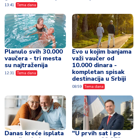
13:41
Tema dana
Planulo svih 30.000
Evo u kojim banjama
vaučera - tri mesta
važi vaučer od
su najtraženija
10.000 dinara -
kompletan spisak
12:31
Tema dana
destinacija u Srbiji
08:59
Tema dana
Danas kreće isplata
"U prvih sat i po