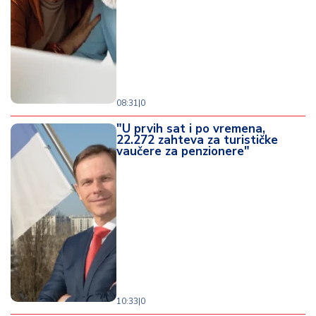
08:31
|
0
"U prvih sat i po vremena,
22.272 zahteva za turističke
vaučere za penzionere"
10:33
|
0