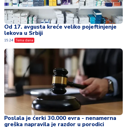
Od 17. avgusta kreće veliko pojeftinjenje
lekova u Srbiji
15:24
Tema dana
Poslala je ćerki 30.000 evra - nenamerna
greška napravila je razdor u porodici