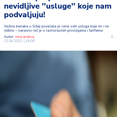
nevidljive ''usluge'' koje nam
t
i
podvaljuju!
M
Većina banaka u Srbiji povećala je cene svih usluga koje mi i ne
oj
vidimo – naravno reč je o raznoraznim provizijama i tarifama
h
Autor:
nina.aralica
0
o
13.04.2021.
14:00
bi
M
oj
a
p
e
n
zij
a
K