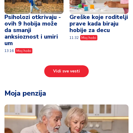
Psiholozi otkrivaju -
Greške koje roditelji
ovih 9 hobija može
prave kada biraju
da smanji
hobije za decu
anksioznost i umiri
11:32
Moj hobi
um
13:16
Moj hobi
Vidi sve vesti
Moja penzija