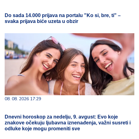
Do sada 14.000 prijava na portalu "Ko si, bre, ti" –
svaka prijava biće uzeta u obzir
08. 08. 2026 17:29
Dnevni horoskop za nedelju, 9. avgust: Evo koje
znakove očekuju ljubavna iznenađenja, važni susreti i
odluke koje mogu promeniti sve