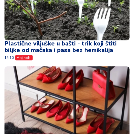
Plastične viljuške u bašti - trik koji štiti
biljke od mačaka i pasa bez hemikalija
15:10
Moj hobi