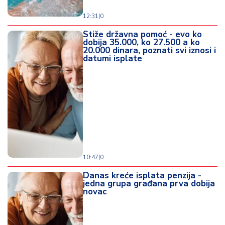
12:31
|
0
Stiže državna pomoć - evo ko
dobija 35.000, ko 27.500 a ko
20.000 dinara, poznati svi iznosi i
datumi isplate
10:47
|
0
Danas kreće isplata penzija -
jedna grupa građana prva dobija
novac