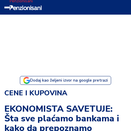
Penzionisani
T
e
m
a
d
a
n
a
Dodaj kao željeni izvor na google pretrazi
I
CENE I KUPOVINA
s
p
EKONOMISTA SAVETUJE:
o
Šta sve plaćamo bankama i
v
e
kako da prepoznamo
s