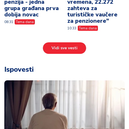
penzija - jedna
vremena, 22.272
grupa građana prva
zahteva za
dobija novac
turističke vaučere
za penzionere"
08:31
Tema dana
10:33
Tema dana
Vidi sve vesti
Ispovesti