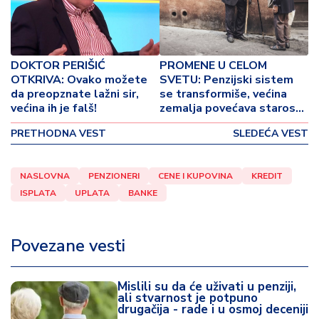
o
v
i
n
DOKTOR PERIŠIĆ
PROMENE U CELOM
a
OTKRIVA: Ovako možete
SVETU: Penzijski sistem
da preopznate lažni sir,
se transformiše, većina
Z
većina ih je falš!
zemalja povećava starosnu
d
granicu!
r
PRETHODNA VEST
SLEDEĆA VEST
a
v
NASLOVNA
PENZIONERI
CENE I KUPOVINA
KREDIT
lj
ISPLATA
UPLATA
BANKE
e
R
Povezane vesti
a
z
o
Mislili su da će uživati u penziji,
n
ali stvarnost je potpuno
drugačija - rade i u osmoj deceniji
o