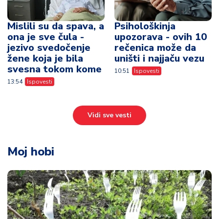
Mislili su da spava, a
Psihološkinja
ona je sve čula -
upozorava - ovih 10
jezivo svedočenje
rečenica može da
žene koja je bila
uništi i najjaču vezu
svesna tokom kome
10:51
Ispovesti
13:54
Ispovesti
Vidi sve vesti
Moj hobi