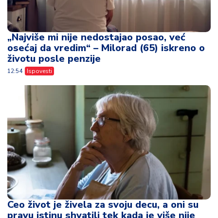
„Najviše mi nije nedostajao posao, već
osećaj da vredim“ – Milorad (65) iskreno o
životu posle penzije
12:54
Ispovesti
Ceo život je živela za svoju decu, a oni su
pravu istinu shvatili tek kada je više nije