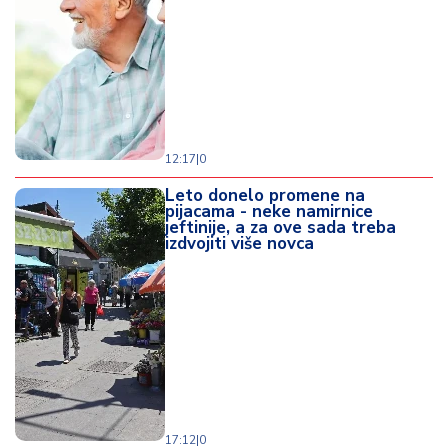
d
a
12:17
|
0
Leto donelo promene na
pijacama - neke namirnice
jeftinije, a za ove sada treba
izdvojiti više novca
17:12
|
0