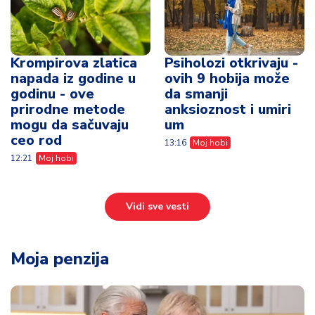
Krompirova zlatica
Psiholozi otkrivaju -
napada iz godine u
ovih 9 hobija može
godinu - ove
da smanji
prirodne metode
anksioznost i umiri
mogu da sačuvaju
um
ceo rod
13:16
Moj hobi
12:21
Moj hobi
Vidi sve vesti
Moja penzija