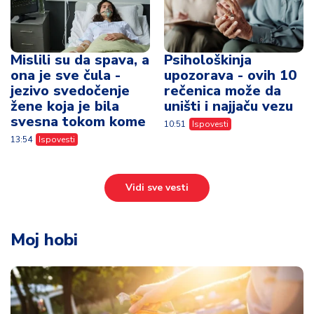
Mislili su da spava, a
Psihološkinja
ona je sve čula -
upozorava - ovih 10
jezivo svedočenje
rečenica može da
žene koja je bila
uništi i najjaču vezu
svesna tokom kome
10:51
Ispovesti
13:54
Ispovesti
Vidi sve vesti
Moj hobi