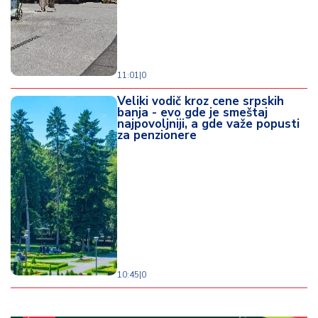
11:01
|
0
Veliki vodič kroz cene srpskih
banja - evo gde je smeštaj
najpovoljniji, a gde važe popusti
za penzionere
10:45
|
0