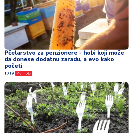
Pčelarstvo za penzionere - hobi koji može
da donese dodatnu zaradu, a evo kako
početi
10:19
Moj hobi