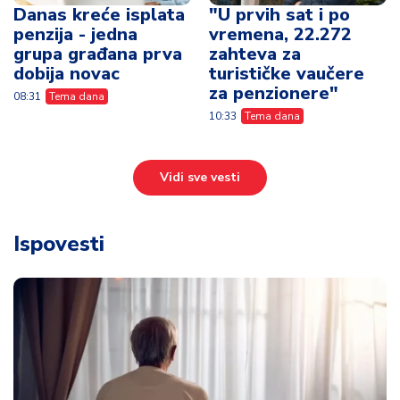
Danas kreće isplata
"U prvih sat i po
penzija - jedna
vremena, 22.272
grupa građana prva
zahteva za
dobija novac
turističke vaučere
za penzionere"
08:31
Tema dana
10:33
Tema dana
Vidi sve vesti
Ispovesti