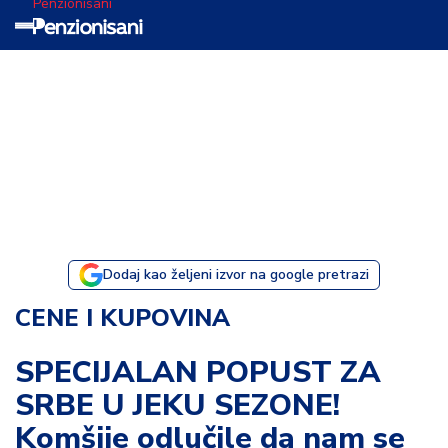
Penzionisani
T
e
m
a
d
a
n
a
Dodaj kao željeni izvor na google pretrazi
I
CENE I KUPOVINA
s
p
SPECIJALAN POPUST ZA
o
SRBE U JEKU SEZONE!
v
e
Komšije odlučile da nam se
s