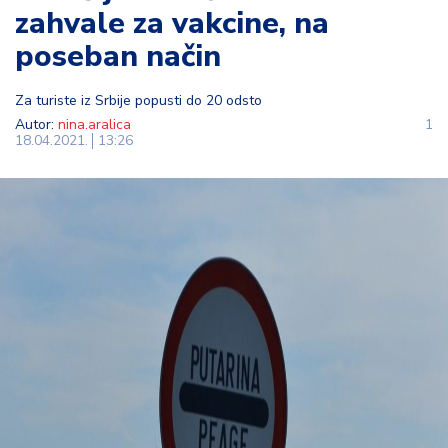
zahvale za vakcine, na
t
i
poseban način
M
Za turiste iz Srbije popusti do 20 odsto
oj
Autor:
nina.aralica
1
h
18.04.2021.
13:26
o
bi
M
oj
a
p
e
n
zij
a
K