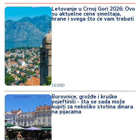
Letovanje u Crnoj Gori 2026: Ovo
su aktuelne cene smeštaja,
hrane i svega što će vam trebati
16:00
|
0
Borovnice, grožđe i kruške
pojeftinili - šta se sada može
kupiti za nekoliko stotina dinara
na pijacama