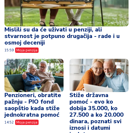
Mislili su da će uživati u penziji, ali
stvarnost je potpuno drugačija - rade i u
osmoj deceniji
15:59
Moja penzija
Penzioneri, obratite
Stiže državna
pažnju - PIO fond
pomoć - evo ko
saopštio kada stiže
dobija 35.000, ko
jednokratna pomoć
27.500 a ko 20.000
dinara, poznati svi
14:52
Moja penzija
iznosi i datumi