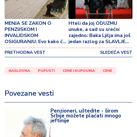
o
v
i
n
MENJA SE ZAKON O
Hteli da joj ODUZMU
a
PENZIJSKOM I
unuke, a sad su srećni
INVALIDSKOM
zajedno: Baka Ljilja ima još
OSIGURANJU: Evo kako će
jedan razlog za SLAVLJE
Z
se određivati visina penzije
(VIDEO)
d
PRETHODNA VEST
SLEDEĆA VEST
r
a
v
NASLOVNA
POPUSTI
CENE I KUPOVINA
CENE
lj
e
Povezane vesti
R
a
Penzioneri, uštedite - širom
z
Srbije možete plaćati mnogo
o
jeftinije
n
o