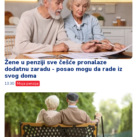
Žene u penziji sve češće pronalaze
dodatnu zaradu - posao mogu da rade iz
svog doma
13:30
Moja penzija