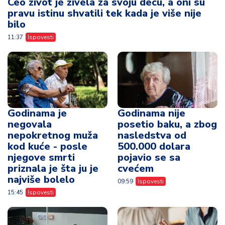
Ceo život je živela za svoju decu, a oni su
pravu istinu shvatili tek kada je više nije
bilo
11:37
Ispovesti
Godinama je
Godinama nije
negovala
posetio baku, a zbog
nepokretnog muža
nasledstva od
kod kuće - posle
500.000 dolara
njegove smrti
pojavio se sa
priznala je šta ju je
cvećem
najviše bolelo
09:59
Ispovesti
15:45
Ispovesti