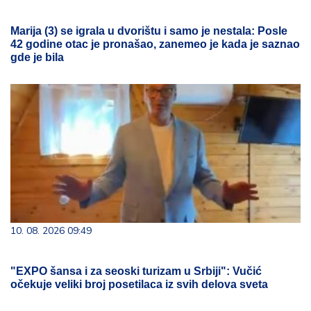
Marija (3) se igrala u dvorištu i samo je nestala: Posle
42 godine otac je pronašao, zanemeo je kada je saznao
gde je bila
10. 08. 2026 09:49
"EXPO šansa i za seoski turizam u Srbiji": Vučić
očekuje veliki broj posetilaca iz svih delova sveta