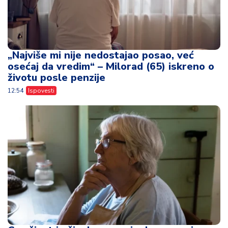
„Najviše mi nije nedostajao posao, već
osećaj da vredim“ – Milorad (65) iskreno o
životu posle penzije
12:54
Ispovesti