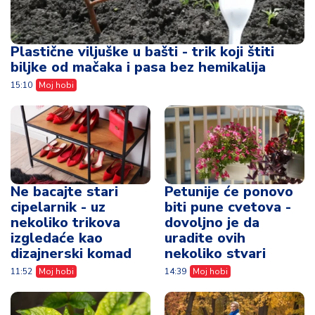
Plastične viljuške u bašti - trik koji štiti
biljke od mačaka i pasa bez hemikalija
15:10
Moj hobi
Ne bacajte stari
Petunije će ponovo
cipelarnik - uz
biti pune cvetova -
nekoliko trikova
dovoljno je da
izgledaće kao
uradite ovih
dizajnerski komad
nekoliko stvari
11:52
Moj hobi
14:39
Moj hobi