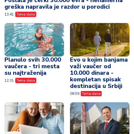
Poslala je ćerki 30.000 evra - nenamerna
greška napravila je razdor u porodici
13:41
Tema dana
Planulo svih 30.000
Evo u kojim banjama
vaučera - tri mesta
važi vaučer od
su najtraženija
10.000 dinara -
kompletan spisak
12:31
Tema dana
destinacija u Srbiji
08:59
Tema dana