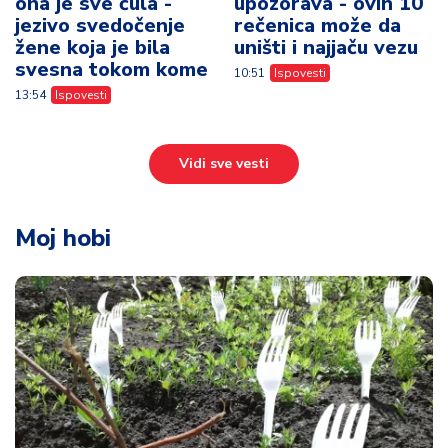
ona je sve čula -
upozorava - ovih 10
jezivo svedočenje
rečenica može da
žene koja je bila
uništi i najjaču vezu
svesna tokom kome
10:51
Ispovesti
13:54
Ispovesti
Vidi sve vesti
Moj hobi