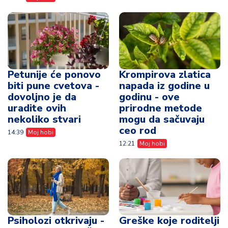
Petunije će ponovo
Krompirova zlatica
biti pune cvetova -
napada iz godine u
dovoljno je da
godinu - ove
uradite ovih
prirodne metode
nekoliko stvari
mogu da sačuvaju
ceo rod
14:39
Moj hobi
12:21
Moj hobi
Psiholozi otkrivaju -
Greške koje roditelji