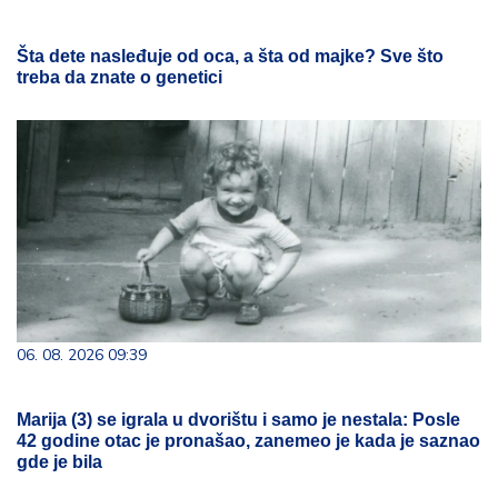
Šta dete nasleđuje od oca, a šta od majke? Sve što
treba da znate o genetici
06. 08. 2026 09:39
Marija (3) se igrala u dvorištu i samo je nestala: Posle
42 godine otac je pronašao, zanemeo je kada je saznao
gde je bila