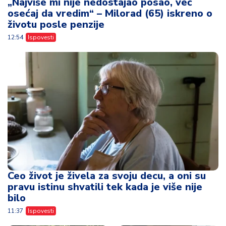
„Najviše mi nije nedostajao posao, već
osećaj da vredim“ – Milorad (65) iskreno o
životu posle penzije
12:54
Ispovesti
Ceo život je živela za svoju decu, a oni su
pravu istinu shvatili tek kada je više nije
bilo
11:37
Ispovesti