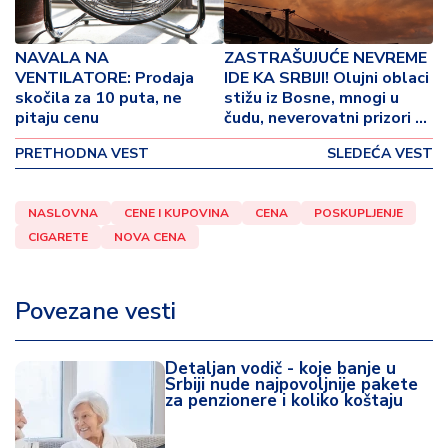
o
v
i
NAVALA NA
ZASTRAŠUJUĆE NEVREME
n
VENTILATORE: Prodaja
IDE KA SRBIJI! Olujni oblaci
a
skočila za 10 puta, ne
stižu iz Bosne, mnogi u
pitaju cenu
čudu, neverovatni prizori na
nebu
Z
PRETHODNA VEST
SLEDEĆA VEST
d
r
a
NASLOVNA
CENE I KUPOVINA
CENA
POSKUPLJENJE
v
CIGARETE
NOVA CENA
lj
e
Povezane vesti
R
a
Detaljan vodič - koje banje u
z
Srbiji nude najpovoljnije pakete
o
za penzionere i koliko koštaju
n
o