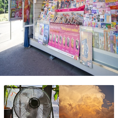
u
ć
a
i
p
o
r
o
d
ic
a
C
e
n
e
i
k
u
p