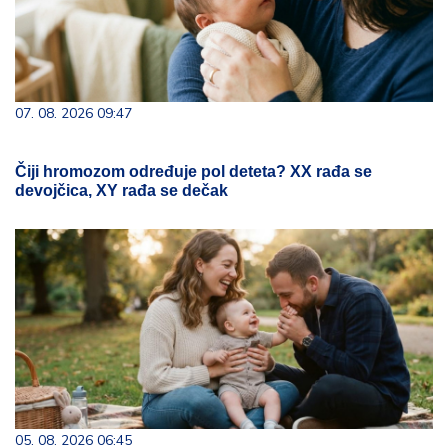
07. 08. 2026 09:47
Čiji hromozom određuje pol deteta? XX rađa se
devojčica, XY rađa se dečak
05. 08. 2026 06:45