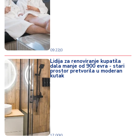
d
a
09:22
|
0
Lidija za renoviranje kupatila
dala manje od 900 evra - stari
prostor pretvorila u moderan
kutak
17:00
|
0