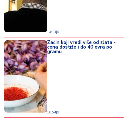
14:13
|
0
Začin koji vredi više od zlata -
cena dostiže i do 40 evra po
gramu
10:54
|
0