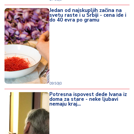
Jedan od najskupljih začina na
svetu raste i u Srbiji - cena ide i
do 40 evra po gramu
09:50
|
0
Potresna ispovest dede Ivana iz
doma za stare - neke ljubavi
nemaju kraj...