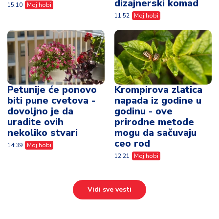
dizajnerski komad
15:10
Moj hobi
11:52
Moj hobi
Petunije će ponovo
Krompirova zlatica
biti pune cvetova -
napada iz godine u
dovoljno je da
godinu - ove
uradite ovih
prirodne metode
nekoliko stvari
mogu da sačuvaju
ceo rod
14:39
Moj hobi
12:21
Moj hobi
Vidi sve vesti