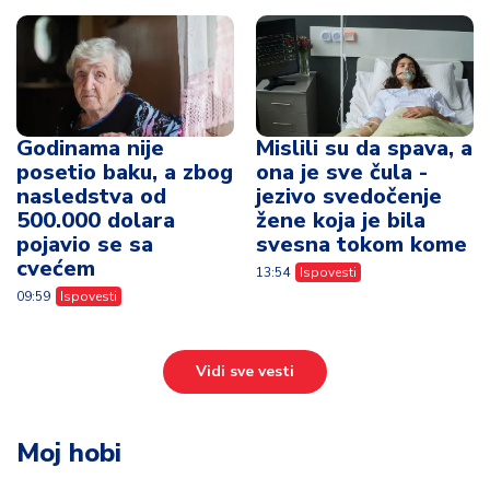
Godinama nije
Mislili su da spava, a
posetio baku, a zbog
ona je sve čula -
nasledstva od
jezivo svedočenje
500.000 dolara
žene koja je bila
pojavio se sa
svesna tokom kome
cvećem
13:54
Ispovesti
09:59
Ispovesti
Vidi sve vesti
Moj hobi