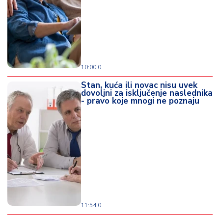
10:00
|
0
Stan, kuća ili novac nisu uvek
dovoljni za isključenje naslednika
- pravo koje mnogi ne poznaju
11:54
|
0