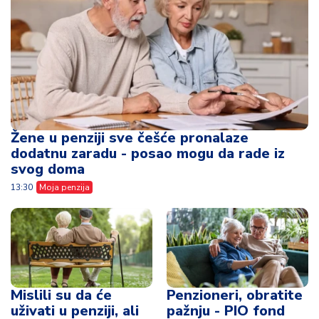
Žene u penziji sve češće pronalaze
dodatnu zaradu - posao mogu da rade iz
svog doma
13:30
Moja penzija
Mislili su da će
Penzioneri, obratite
uživati u penziji, ali
pažnju - PIO fond