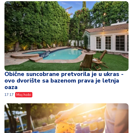
Obične suncobrane pretvorila je u ukras -
ovo dvorište sa bazenom prava je letnja
oaza
17:17
Moj hobi