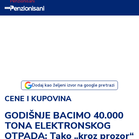
Penzionisani
T
e
m
a
d
a
n
a
Dodaj kao željeni izvor na google pretrazi
I
CENE I KUPOVINA
s
p
GODIŠNJE BACIMO 40.000
o
TONA ELEKTRONSKOG
v
e
OTPADA: Tako „kroz prozor“
s