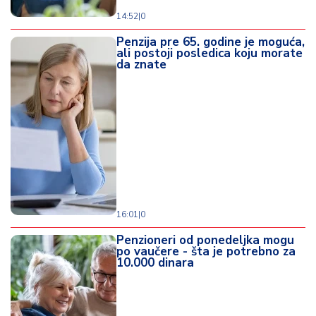
14:52
|
0
Penzija pre 65. godine je moguća,
ali postoji posledica koju morate
da znate
16:01
|
0
Penzioneri od ponedeljka mogu
po vaučere - šta je potrebno za
10.000 dinara