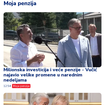
Moja penzija
Milionska investicija i veće penzije - Vučić
najavio velike promene u narednim
nedeljama
12:54
Moja penzija