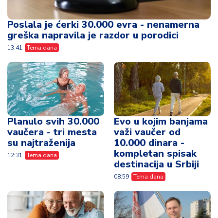
Poslala je ćerki 30.000 evra - nenamerna
greška napravila je razdor u porodici
13:41
Tema dana
Planulo svih 30.000
Evo u kojim banjama
vaučera - tri mesta
važi vaučer od
su najtraženija
10.000 dinara -
kompletan spisak
12:31
Tema dana
destinacija u Srbiji
08:59
Tema dana