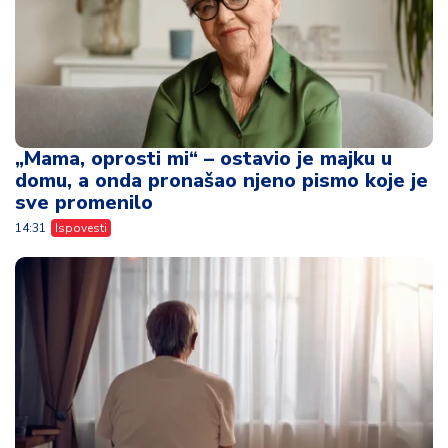
„Mama, oprosti mi“ – ostavio je majku u
domu, a onda pronašao njeno pismo koje je
sve promenilo
14:31
Ispovesti