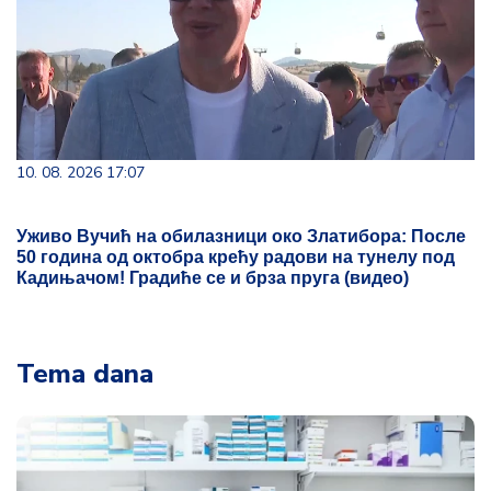
10. 08. 2026 17:07
Уживо Вучић на обилазници око Златибора: После
50 година од октобра крећу радови на тунелу под
Кадињачом! Градиће се и брза пруга (видео)
Tema dana