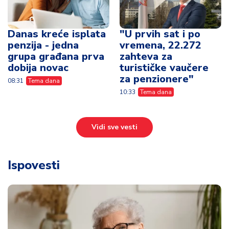
Danas kreće isplata
"U prvih sat i po
penzija - jedna
vremena, 22.272
grupa građana prva
zahteva za
dobija novac
turističke vaučere
za penzionere"
08:31
Tema dana
10:33
Tema dana
Vidi sve vesti
Ispovesti