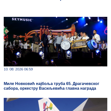
10. 08. 2026 06:59
Миле Новковић најбоља труба 65. Драгачевског
сабора, оркестру Васиљевића главна награда