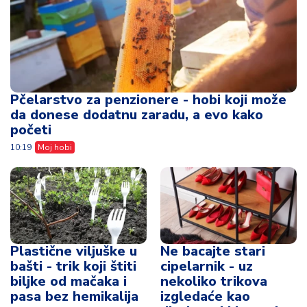
Pčelarstvo za penzionere - hobi koji može
da donese dodatnu zaradu, a evo kako
početi
10:19
Moj hobi
Plastične viljuške u
Ne bacajte stari
bašti - trik koji štiti
cipelarnik - uz
biljke od mačaka i
nekoliko trikova
pasa bez hemikalija
izgledaće kao