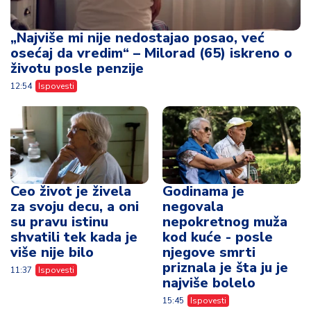
„Najviše mi nije nedostajao posao, već
osećaj da vredim“ – Milorad (65) iskreno o
životu posle penzije
12:54
Ispovesti
Ceo život je živela
Godinama je
za svoju decu, a oni
negovala
su pravu istinu
nepokretnog muža
shvatili tek kada je
kod kuće - posle
više nije bilo
njegove smrti
priznala je šta ju je
11:37
Ispovesti
najviše bolelo
15:45
Ispovesti