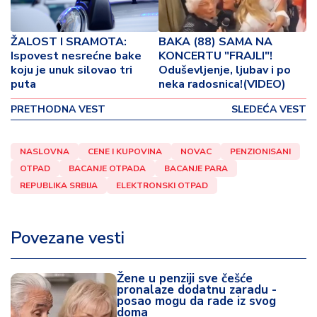
o
v
i
ŽALOST I SRAMOTA:
BAKA (88) SAMA NA
n
Ispovest nesrećne bake
KONCERTU "FRAJLI"!
a
koju je unuk silovao tri
Oduševljenje, ljubav i po
puta
neka radosnica!(VIDEO)
Z
PRETHODNA VEST
SLEDEĆA VEST
d
r
a
NASLOVNA
CENE I KUPOVINA
NOVAC
PENZIONISANI
v
OTPAD
BACANJE OTPADA
BACANJE PARA
lj
REPUBLIKA SRBIJA
ELEKTRONSKI OTPAD
e
R
Povezane vesti
a
z
o
Žene u penziji sve češće
pronalaze dodatnu zaradu -
n
posao mogu da rade iz svog
o
doma