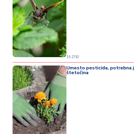
15:27
|
0
Umesto pesticida, potrebna je 
štetočina