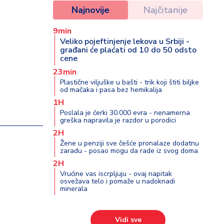
Najnovije
Najčitanije
9min
Veliko pojeftinjenje lekova u Srbiji -
građani će plaćati od 10 do 50 odsto
cene
23min
Plastične viljuške u bašti - trik koji štiti biljke
od mačaka i pasa bez hemikalija
1H
Poslala je ćerki 30.000 evra - nenamerna
greška napravila je razdor u porodici
2H
e
Žene u penziji sve češće pronalaze dodatnu
zaradu - posao mogu da rade iz svog doma
2H
Vrućine vas iscrpljuju - ovaj napitak
osvežava telo i pomaže u nadoknadi
minerala
Vidi sve