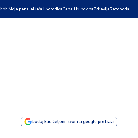
 hobi
Moja penzija
Kuća i porodica
Cene i kupovina
Zdravlje
Razonoda
Dodaj kao željeni izvor na google pretrazi