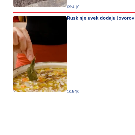
09:41
|
0
Ruskinje uvek dodaju lovorov l
10:54
|
0