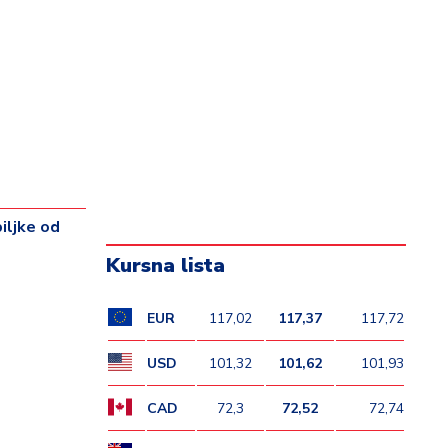
biljke od
Kursna lista
EUR
117,02
117,37
117,72
USD
101,32
101,62
101,93
CAD
72,3
72,52
72,74