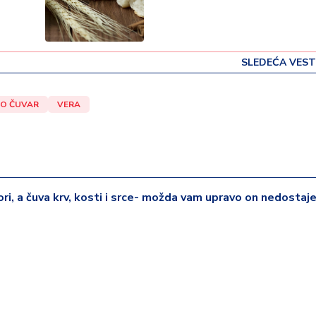
SLEDEĆA VEST
O ČUVAR
VERA
i, a čuva krv, kosti i srce- možda vam upravo on nedostaj