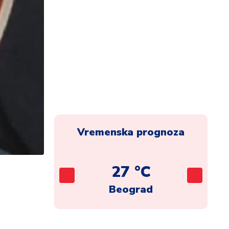
Vremenska prognoza
C
27 °C
ca
Beograd