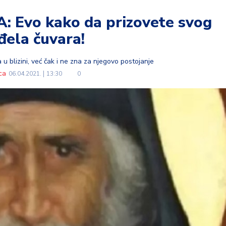
: Evo kako da prizovete svog
đela čuvara!
u blizini, već čak i ne zna za njegovo postojanje
ca
06.04.2021.
13:30
0