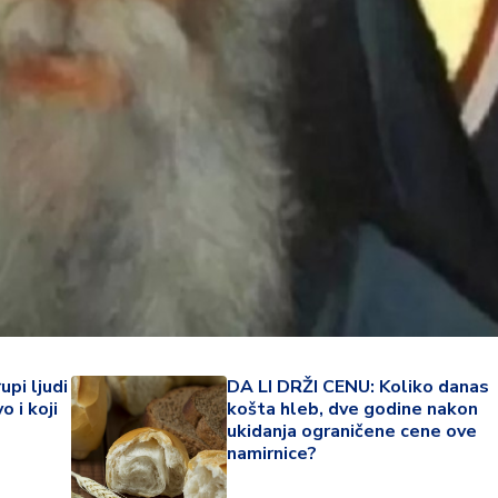
22 °
pi ljudi
DA LI DRŽI CENU: Koliko danas
 i koji
košta hleb, dve godine nakon
Lozni
ukidanja ograničene cene ove
namirnice?