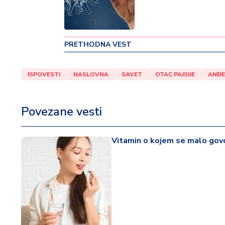
v
i
n
a
PRETHODNA VEST
Z
ISPOVESTI
NASLOVNA
SAVET
OTAC PAJSIJE
ANĐE
d
r
a
Povezane vesti
v
lj
e
Vitamin o kojem se malo govor
R
a
z
o
n
o