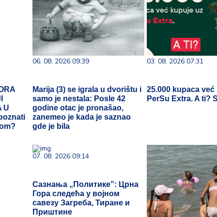
06. 08. 2026 09:39
03. 08. 2026 07:31
ORA
Marija (3) se igrala u dvorištu i
25.000 kupaca već
I
samo je nestala: Posle 42
PerSu Extra. A ti? 
 U
godine otac je pronašao,
poznati
zanemeo je kada je saznao
šom?
gde je bila
07. 08. 2026 09:14
Сазнања „Политике”: Црна
Гора следећа у војном
савезу Загреба, Тиране и
Приштине