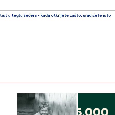
ist u teglu šećera - kada otkrijete zašto, uradićete isto