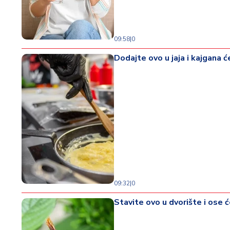
d
a
09:58
|
0
Dodajte ovo u jaja i kajgana će
09:32
|
0
Stavite ovo u dvorište i ose 