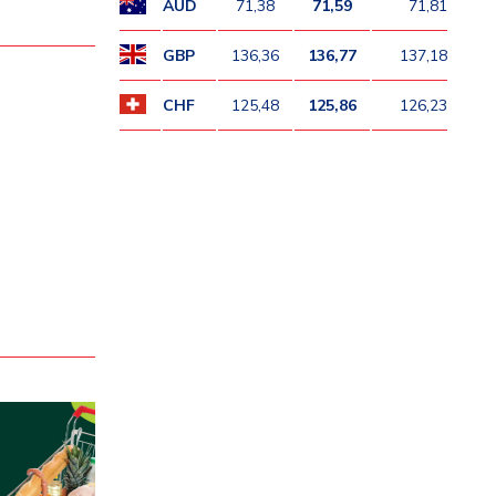
AUD
71,38
71,59
71,81
GBP
136,36
136,77
137,18
CHF
125,48
125,86
126,23