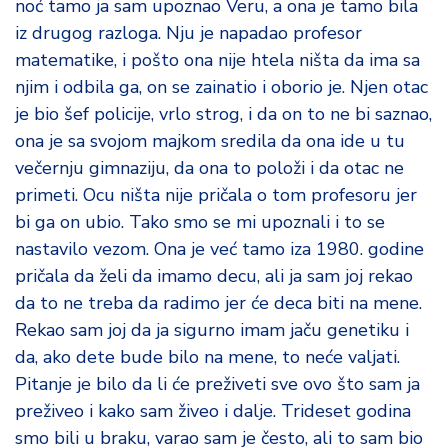
noć tamo ja sam upoznao Veru, a ona je tamo bila
iz drugog razloga. Nju je napadao profesor
matematike, i pošto ona nije htela ništa da ima sa
njim i odbila ga, on se zainatio i oborio je. Njen otac
je bio šef policije, vrlo strog, i da on to ne bi saznao,
ona je sa svojom majkom sredila da ona ide u tu
večernju gimnaziju, da ona to položi i da otac ne
primeti. Ocu ništa nije pričala o tom profesoru jer
bi ga on ubio. Tako smo se mi upoznali i to se
nastavilo vezom. Ona je već tamo iza 1980. godine
pričala da želi da imamo decu, ali ja sam joj rekao
da to ne treba da radimo jer će deca biti na mene.
Rekao sam joj da ja sigurno imam jaču genetiku i
da, ako dete bude bilo na mene, to neće valjati.
Pitanje je bilo da li će preživeti sve ovo što sam ja
preživeo i kako sam živeo i dalje. Trideset godina
smo bili u braku, varao sam je često, ali to sam bio