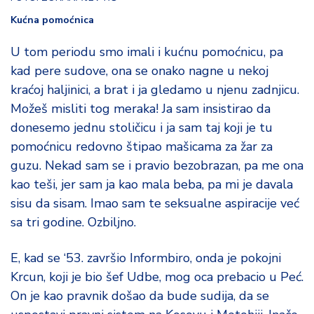
Kućna pomoćnica
U tom periodu smo imali i kućnu pomoćnicu, pa
kad pere sudove, ona se onako nagne u nekoj
kraćoj haljinici, a brat i ja gledamo u njenu zadnjicu.
Možeš misliti tog meraka! Ja sam insistirao da
donesemo jednu stoličicu i ja sam taj koji je tu
pomoćnicu redovno štipao mašicama za žar za
guzu. Nekad sam se i pravio bezobrazan, pa me ona
kao teši, jer sam ja kao mala beba, pa mi je davala
sisu da sisam. Imao sam te seksualne aspiracije već
sa tri godine. Ozbiljno.
E, kad se ‘53. završio Informbiro, onda je pokojni
Krcun, koji je bio šef Udbe, mog oca prebacio u Peć.
On je kao pravnik došao da bude sudija, da se