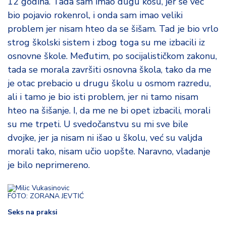
12 godina. Tada sam imao dugu kosu, jer se već
bio pojavio rokenrol, i onda sam imao veliki
problem jer nisam hteo da se šišam. Tad je bio vrlo
strog školski sistem i zbog toga su me izbacili iz
osnovne škole. Međutim, po socijalističkom zakonu,
tada se morala završiti osnovna škola, tako da me
je otac prebacio u drugu školu u osmom razredu,
ali i tamo je bio isti problem, jer ni tamo nisam
hteo na šišanje. I, da me ne bi opet izbacili, morali
su me trpeti. U svedočanstvu su mi sve bile
dvojke, jer ja nisam ni išao u školu, već su valjda
morali tako, nisam učio uopšte. Naravno, vladanje
je bilo neprimereno.
FOTO: ZORANA JEVTIĆ
Seks na praksi