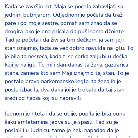
Kada se završio rat, Maja se počela zabavljati sa
jednim bubnjarom. Odjednom je počela da traži
pare i od moje sestre, odmah sam znao da se
drogira iako je ona pričala da puši samo džointe.
Tad je počela i da živi sa tim dečkom, ja sam joj i
stan iznajmio, tada se već dobro navukla na iglu. To
je bila ta nesreća, kada ti se ćerka zaljubi u dečka
koji je na igli. To mi i dan-danas ta žena, gazdarica
stana, zamera što sam Maji iznajmio taj stan. To je
postalo pravo narkomansko leglo, ta žena ih je
posle izbacila, dva dana joj je trebalo da taj stan
sredi od haosa koji su napravili.
Jednom je htela i da se ubije, popila je bila punu
šaku amfetamina, jedva su je spasli. Tad su je
poslali i u ludnicu, tamo je neki napadao da je