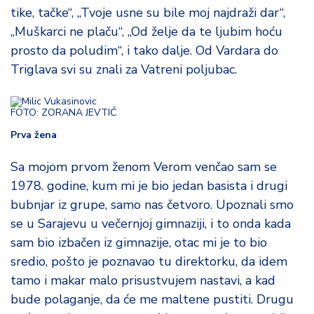
tike, tačke“, „Tvoje usne su bile moj najdraži dar“,
„Muškarci ne plaču“, „Od želje da te ljubim hoću
prosto da poludim“, i tako dalje. Od Vardara do
Triglava svi su znali za Vatreni poljubac.
FOTO: ZORANA JEVTIĆ
Prva žena
Sa mojom prvom ženom Verom venčao sam se
1978. godine, kum mi je bio jedan basista i drugi
bubnjar iz grupe, samo nas četvoro. Upoznali smo
se u Sarajevu u večernjoj gimnaziji, i to onda kada
sam bio izbačen iz gimnazije, otac mi je to bio
sredio, pošto je poznavao tu direktorku, da idem
tamo i makar malo prisustvujem nastavi, a kad
bude polaganje, da će me maltene pustiti. Drugu