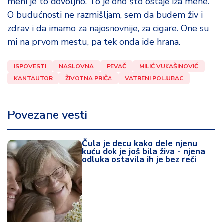
meni je to dovoljno. To je ono što ostaje iza mene.
O budućnosti ne razmišljam, sem da budem živ i
zdrav i da imamo za najosnovnije, za cigare. One su
mi na prvom mestu, pa tek onda ide hrana.
ISPOVESTI
NASLOVNA
PEVAČ
MILIĆ VUKAŠINOVIĆ
KANTAUTOR
ŽIVOTNA PRIČA
VATRENI POLJUBAC
Povezane vesti
Čula je decu kako dele njenu
kuću dok je još bila živa - njena
odluka ostavila ih je bez reči