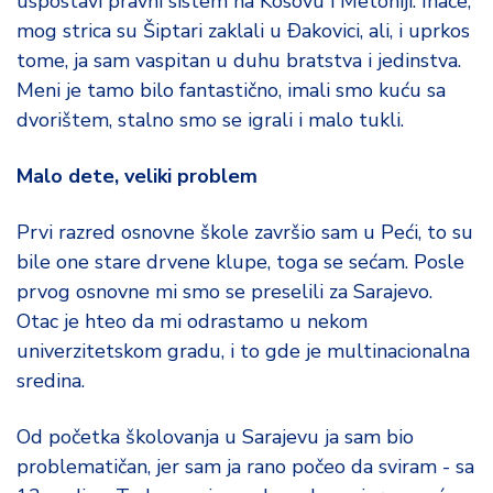
uspostavi pravni sistem na Kosovu i Metohiji. Inače,
mog strica su Šiptari zaklali u Ðakovici, ali, i uprkos
tome, ja sam vaspitan u duhu bratstva i jedinstva.
Meni je tamo bilo fantastično, imali smo kuću sa
dvorištem, stalno smo se igrali i malo tukli.
Malo dete, veliki problem
Prvi razred osnovne škole završio sam u Peći, to su
bile one stare drvene klupe, toga se sećam. Posle
prvog osnovne mi smo se preselili za Sarajevo.
Otac je hteo da mi odrastamo u nekom
univerzitetskom gradu, i to gde je multinacionalna
sredina.
Od početka školovanja u Sarajevu ja sam bio
problematičan, jer sam ja rano počeo da sviram - sa