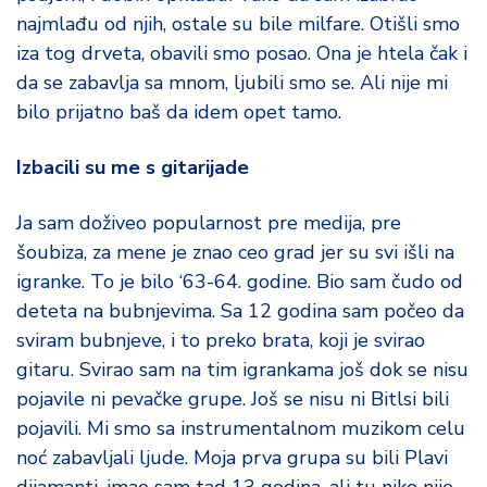
najmlađu od njih, ostale su bile milfare. Otišli smo
iza tog drveta, obavili smo posao. Ona je htela čak i
da se zabavlja sa mnom, ljubili smo se. Ali nije mi
bilo prijatno baš da idem opet tamo.
Izbacili su me s gitarijade
Ja sam doživeo popularnost pre medija, pre
šoubiza, za mene je znao ceo grad jer su svi išli na
igranke. To je bilo ‘63-64. godine. Bio sam čudo od
deteta na bubnjevima. Sa 12 godina sam počeo da
sviram bubnjeve, i to preko brata, koji je svirao
gitaru. Svirao sam na tim igrankama još dok se nisu
pojavile ni pevačke grupe. Još se nisu ni Bitlsi bili
pojavili. Mi smo sa instrumentalnom muzikom celu
noć zabavljali ljude. Moja prva grupa su bili Plavi