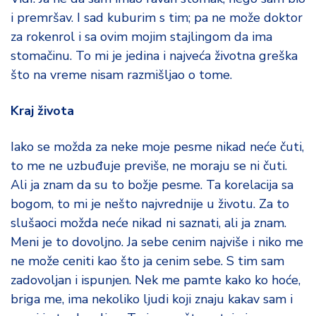
i premršav. I sad kuburim s tim; pa ne može doktor
za rokenrol i sa ovim mojim stajlingom da ima
stomačinu. To mi je jedina i najveća životna greška
što na vreme nisam razmišljao o tome.
Kraj života
Iako se možda za neke moje pesme nikad neće čuti,
to me ne uzbuđuje previše, ne moraju se ni čuti.
Ali ja znam da su to božje pesme. Ta korelacija sa
bogom, to mi je nešto najvrednije u životu. Za to
slušaoci možda neće nikad ni saznati, ali ja znam.
Meni je to dovoljno. Ja sebe cenim najviše i niko me
ne može ceniti kao što ja cenim sebe. S tim sam
zadovoljan i ispunjen. Nek me pamte kako ko hoće,
briga me, ima nekoliko ljudi koji znaju kakav sam i