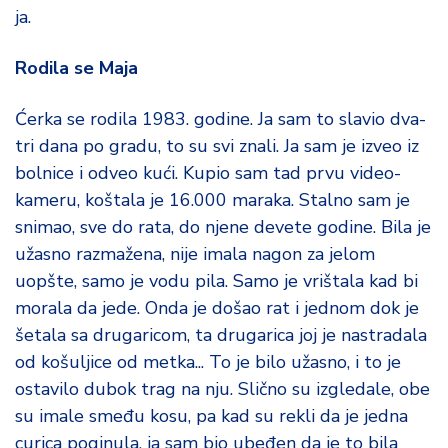
ja.
Rodila se Maja
Ćerka se rodila 1983. godine. Ja sam to slavio dva-
tri dana po gradu, to su svi znali. Ja sam je izveo iz
bolnice i odveo kući. Kupio sam tad prvu video-
kameru, koštala je 16.000 maraka. Stalno sam je
snimao, sve do rata, do njene devete godine. Bila je
užasno razmažena, nije imala nagon za jelom
uopšte, samo je vodu pila. Samo je vrištala kad bi
morala da jede. Onda je došao rat i jednom dok je
šetala sa drugaricom, ta drugarica joj je nastradala
od košuljice od metka... To je bilo užasno, i to je
ostavilo dubok trag na nju. Slično su izgledale, obe
su imale smeđu kosu, pa kad su rekli da je jedna
curica poginula, ja sam bio ubeđen da je to bila