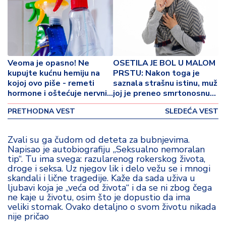
o
v
i
n
a
Veoma je opasno! Ne
OSETILA JE BOL U MALOM
Z
kupujte kućnu hemiju na
PRSTU: Nakon toga je
kojoj ovo piše - remeti
saznala strašnu istinu, muž
d
hormone i oštećuje nervni
joj je preneo smrtonosnu
r
sistem!
infekciju!
a
PRETHODNA VEST
SLEDEĆA VEST
v
lj
e
Zvali su ga čudom od deteta za bubnjevima.
Napisao je autobiografiju „Seksualno nemoralan
tip“. Tu ima svega: razularenog rokerskog života,
R
droge i seksa. Uz njegov lik i delo vežu se i mnogi
a
skandali i lične tragedije. Kaže da sada uživa u
z
ljubavi koja je „veća od života“ i da se ni zbog čega
ne kaje u životu, osim što je dopustio da ima
o
veliki stomak. Ovako detaljno o svom životu nikada
n
nije pričao
o