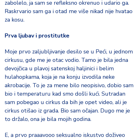
zabolelo, ja sam se refleksno okrenuo i udario ga.
Raskrvario sam ga i otad me više nikad nije hvatao
za kosu.
Prva ljubav i prostitutke
Moje prvo zaljubljivanje desilo se u Peći, u jednom
cirkusu, gde me je otac vodio. Tamo je bila jedna
devojčica u plavoj satenskoj haljinici i belim
hulahopkama, koja je na konju izvodila neke
akrobacije. To je za mene bilo neopisivo, dobio sam
bio i temperaturu kad smo došli kući. Sutradan
sam pobegao u cirkus da bih je opet video, ali je
cirkus otišao iz grada. Bio sam očajan. Dugo me je
to držalo, ona je bila mojih godina.
E, a prvo praaavooo seksualno iskustvo doživeo