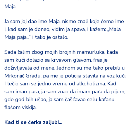
Maja.
Ja sam joj dao ime Maja, nismo znali koje ćemo ime
i, kad sam je doneo, vidim ja spava, i kažem: „Mala
Maja paja...“ i tako je ostalo.
Sada žalim zbog mojih brojnih mamurluka, kada
sam kući dolazio sa krvavom glavom, fras je
doživljavala od mene. Jednom su me tako prebili u
Mrkonjić Gradu, pa me je policija stavila na voz kući.
I lečio sam se jedno vreme od alkoholizma. Kad
sam imao para, ja sam znao da imam para da pijem,
gde god bih ušao, ja sam čašćavao celu kafanu
flašom viskija.
Kad ti se ćerka zaljubi...