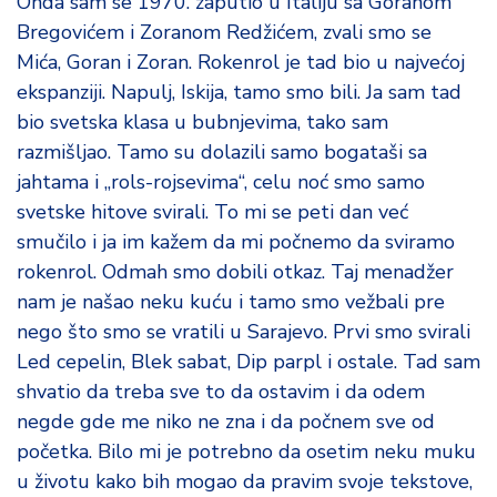
Onda sam se 1970. zaputio u Italiju sa Goranom
Bregovićem i Zoranom Redžićem, zvali smo se
Mića, Goran i Zoran. Rokenrol je tad bio u najvećoj
ekspanziji. Napulj, Iskija, tamo smo bili. Ja sam tad
bio svetska klasa u bubnjevima, tako sam
razmišljao. Tamo su dolazili samo bogataši sa
jahtama i „rols-rojsevima“, celu noć smo samo
svetske hitove svirali. To mi se peti dan već
smučilo i ja im kažem da mi počnemo da sviramo
rokenrol. Odmah smo dobili otkaz. Taj menadžer
nam je našao neku kuću i tamo smo vežbali pre
nego što smo se vratili u Sarajevo. Prvi smo svirali
Led cepelin, Blek sabat, Dip parpl i ostale. Tad sam
shvatio da treba sve to da ostavim i da odem
negde gde me niko ne zna i da počnem sve od
početka. Bilo mi je potrebno da osetim neku muku
u životu kako bih mogao da pravim svoje tekstove,