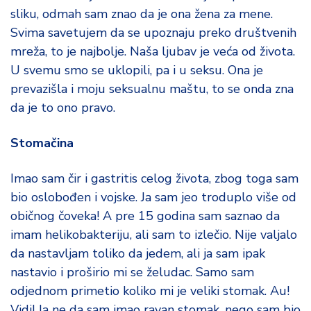
sliku, odmah sam znao da je ona žena za mene.
Svima savetujem da se upoznaju preko društvenih
mreža, to je najbolje. Naša ljubav je veća od života.
U svemu smo se uklopili, pa i u seksu. Ona je
prevazišla i moju seksualnu maštu, to se onda zna
da je to ono pravo.
Stomačina
Imao sam čir i gastritis celog života, zbog toga sam
bio oslobođen i vojske. Ja sam jeo troduplo više od
običnog čoveka! A pre 15 godina sam saznao da
imam helikobakteriju, ali sam to izlečio. Nije valjalo
da nastavljam toliko da jedem, ali ja sam ipak
nastavio i proširio mi se želudac. Samo sam
odjednom primetio koliko mi je veliki stomak. Au!
Vidi! Ja ne da sam imao ravan stomak, nego sam bio