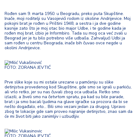
d
a
Rođen sam 9. marta 1950. u Beogradu, preko puta Skupštine.
Inače, moji roditelji su Vasojevići rodom iz okoline Andrijevice. Moj
pokojni brat je rođen u Prištini 1948, a sestra i ja dve godine
kasnije zato što je moj otac bio major Udbe, i te godine kada je
rođen moj brat, izbio je Informbiro. Tada su mog oca već zvali u
Beograd jer je tu bilo potrebno više udbaša. Zahvaljući Udbi ja
sam rođen u centru Beograda, inače bih čuvao ovce negde u
okolini Andrijevice.
FOTO: ZORANA JEVTIĆ
Prve slike koje su mi ostale urezane u pamćenju su slike
detinjstva provedenog kod Skupštine, gde smo se igrali u parkiću,
ali vrlo retko, jer su nas čuvali zbog oca udbaša. Retko smo
izlazili, a živeli smo na četvrtom spratu, pa kad su bile parade,
brat i ja smo bacali ljudima na glave igračke sa prozora da bi se
nešto događalo, eto... Bili smo vezani jedan za drugog. Upravo
zbog te lokacije gde sam proveo najranije detinjstvo, znao sam da
će mi život biti jako zanimljiv i uzbudljiv.
FOTO: ZORANA JEVTIĆ