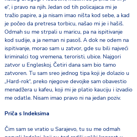
e“, i pravo na njih. Jedan od tih policajaca mi je
tražio papire, a ja nisam imao ništa kod sebe, a kad
je počeo da pretresa torbicu, našao mi je i hašiš.
Odmah su me strpali u maricu, pa na ispitivanje
kod sudije, a ja neman ni pasoš. A dok ne odem na
ispitivanje, morao sam u zatvor, gde su bili najveći
kriminalci tog vremena, teroristi, ubice. Najgori
zatvor u Engleskoj. Četiri dana sam bio tamo
zatvoren. Tu sam sreo jednog tipa koji je dolazio u
„Hard-rok“, preko njegove devojke sam obavestio
menadžera u kafeu, koji mi je platio kauciju i izvadio
me odatle. Nisam imao pravo ni na jedan poziv.
Priča s Indeksima
Čim sam se vratio u Sarajevo, tu su me odmah