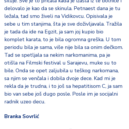
siluje. Sve je to pričala kada je izašla iz te bolnice i
delovalo je kao da se skinula. Petnaest dana je tu
ležala, tad smo živeli na Vidikovcu. Opisivala je
sebe u tim stanjima, šta je sve doživljavala. Tražila
je tada da ide na Egzit, ja sam joj kupio bio
komplet karata, to je bila ogromna greška. U tom
periodu bila je sama, više nije bila sa onim dečkom.
Tad se spetljala sa nekim narkomanima, pa je
otišla na Filmski festival u Sarajevu, muke su to
bile. Onda se opet zaljubila u teškog narkomana,
sa njim se venčala i dobila dvoje dece. Kad mi je
rekla da je trudna, i to još sa hepatitisom C, ja sam
bio van sebe još dugo posle. Posle im je socijalni
radnik uzeo decu.
Branka Sovrlić