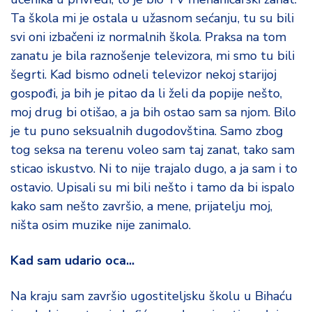
Ta škola mi je ostala u užasnom sećanju, tu su bili
svi oni izbačeni iz normalnih škola. Praksa na tom
zanatu je bila raznošenje televizora, mi smo tu bili
šegrti. Kad bismo odneli televizor nekoj starijoj
gospođi, ja bih je pitao da li želi da popije nešto,
moj drug bi otišao, a ja bih ostao sam sa njom. Bilo
je tu puno seksualnih dugodovština. Samo zbog
tog seksa na terenu voleo sam taj zanat, tako sam
sticao iskustvo. Ni to nije trajalo dugo, a ja sam i to
ostavio. Upisali su mi bili nešto i tamo da bi ispalo
kako sam nešto završio, a mene, prijatelju moj,
ništa osim muzike nije zanimalo.
Kad sam udario oca...
Na kraju sam završio ugostiteljsku školu u Bihaću