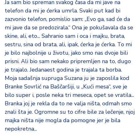
Ja sam bio spreman svakog časa da mi jave na
telefon da mi je ćerka umrla. Svaki put kad bi
zazvonio telefon, pomislio sam: „Evo ga, sad će da
mi jave da se predozirala.“ Ona je pokušavala da se
skine, ali, eto... Sahranio sam i oca i majku, brata,
sestru, sina od brata, ali, ipak, ćerka je ćerka. To mi
je bilo najbolnije u životu, jako smo nas dvoje bili
prisni. Ali bio sam nekako pripremljen na to, dugo
je trajalo. Jedanaest godina je trajala ta borba.
Moja sadašnja supruga Suzana ju je zaposlila kod
Branke Sovrlić na Baščaršiji, u „Kući mesa“, sve je
bilo super i, posle neka tri meseca, opet se vratila...
Branka joj je rekla da to ne valja ništa, odmah smo
znali šta je. Ogromne su to cifre bile za lečenje, njoj
majka ništa nije mogla da pomogne jer je bila
nepokretna...