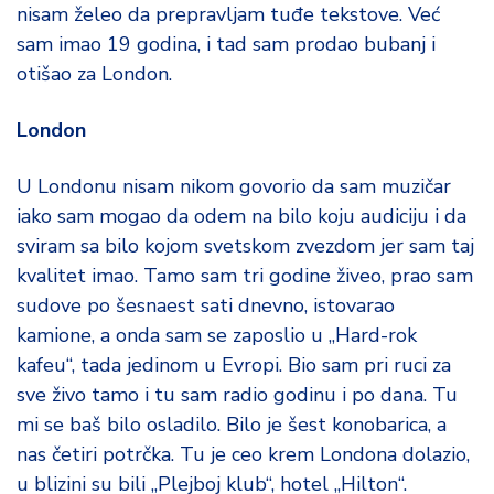
nisam želeo da prepravljam tuđe tekstove. Već
sam imao 19 godina, i tad sam prodao bubanj i
otišao za London.
London
U Londonu nisam nikom govorio da sam muzičar
iako sam mogao da odem na bilo koju audiciju i da
sviram sa bilo kojom svetskom zvezdom jer sam taj
kvalitet imao. Tamo sam tri godine živeo, prao sam
sudove po šesnaest sati dnevno, istovarao
kamione, a onda sam se zaposlio u „Hard-rok
kafeu“, tada jedinom u Evropi. Bio sam pri ruci za
sve živo tamo i tu sam radio godinu i po dana. Tu
mi se baš bilo osladilo. Bilo je šest konobarica, a
nas četiri potrčka. Tu je ceo krem Londona dolazio,
u blizini su bili „Plejboj klub“, hotel „Hilton“.