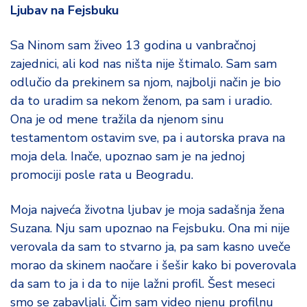
Ljubav na Fejsbuku
Sa Ninom sam živeo 13 godina u vanbračnoj
zajednici, ali kod nas ništa nije štimalo. Sam sam
odlučio da prekinem sa njom, najbolji način je bio
da to uradim sa nekom ženom, pa sam i uradio.
Ona je od mene tražila da njenom sinu
testamentom ostavim sve, pa i autorska prava na
moja dela. Inače, upoznao sam je na jednoj
promociji posle rata u Beogradu.
Moja najveća životna ljubav je moja sadašnja žena
Suzana. Nju sam upoznao na Fejsbuku. Ona mi nije
verovala da sam to stvarno ja, pa sam kasno uveče
morao da skinem naočare i šešir kako bi poverovala
da sam to ja i da to nije lažni profil. Šest meseci
smo se zabavljali. Čim sam video njenu profilnu