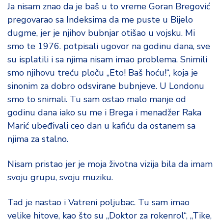
Ja nisam znao da je baš u to vreme Goran Bregović
pregovarao sa Indeksima da me puste u Bijelo
dugme, jer je njihov bubnjar otišao u vojsku. Mi
smo te 1976. potpisali ugovor na godinu dana, sve
su isplatili i sa njima nisam imao problema. Snimili
smo njihovu treću ploču „Eto! Baš hoću!“, koja je
sinonim za dobro odsvirane bubnjeve. U Londonu
smo to snimali. Tu sam ostao malo manje od
godinu dana iako su me i Brega i menadžer Raka
Marić ubeđivali ceo dan u kafiću da ostanem sa
njima za stalno.
Nisam pristao jer je moja životna vizija bila da imam
svoju grupu, svoju muziku.
Tad je nastao i Vatreni poljubac. Tu sam imao
velike hitove, kao što su „Doktor za rokenrol“, „Tike,