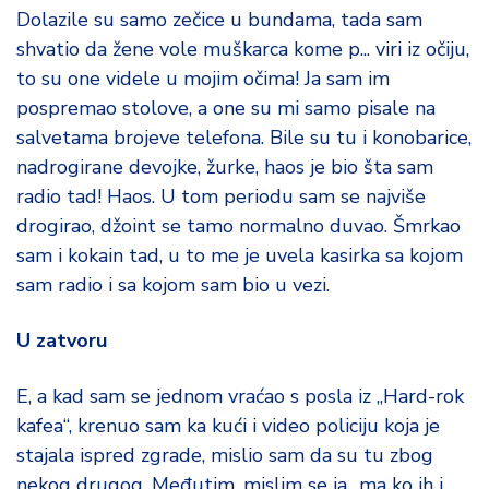
Dolazile su samo zečice u bundama, tada sam
shvatio da žene vole muškarca kome p... viri iz očiju,
to su one videle u mojim očima! Ja sam im
pospremao stolove, a one su mi samo pisale na
salvetama brojeve telefona. Bile su tu i konobarice,
nadrogirane devojke, žurke, haos je bio šta sam
radio tad! Haos. U tom periodu sam se najviše
drogirao, džoint se tamo normalno duvao. Šmrkao
sam i kokain tad, u to me je uvela kasirka sa kojom
sam radio i sa kojom sam bio u vezi.
U zatvoru
E, a kad sam se jednom vraćao s posla iz „Hard-rok
kafea“, krenuo sam ka kući i video policiju koja je
stajala ispred zgrade, mislio sam da su tu zbog
nekog drugog. Međutim, mislim se ja „ma ko ih j..