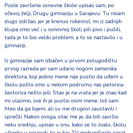
Posle završene osnovne škole upisao sam, po
očevoj želji, Drugu gimnaziju u Sarajevu. Tu nisam
dugo izdržao, jer je krenuo rokenrol, mi iz zadnjih
klupa smo već i u osnovnoj školi pili pivo i pušili,
tada je to bio veliki problem, a to se nastavilo i u
gimnaziji.
Iz gimnazije sam izbačen u prvom polugodištu
prvog razreda jer sam udario nogom zamenika
direktora, koji jedino mene nije pustio da uđem u
školu pošto smo u nekom podrumu nas petorica-
šestorica nešto pili. Stao je na vrata jer je znao kad
mi ulazimo, sve ih je pustio osim mene. Još sam
hteo da ga bijem, ali su me drugovi zaustavili i
sprečili. Nakon ovoga, otac me je, da bih završio
neku srednju, upisao u onu, kako se to zvalo, školu
učenika u privredi, to je bio TV mehaničarski zanat.