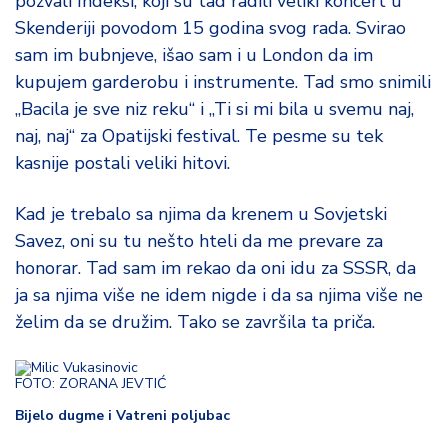
pozvali Indeksi, koji su tad radili veliki koncert u
Skenderiji povodom 15 godina svog rada. Svirao
sam im bubnjeve, išao sam i u London da im
kupujem garderobu i instrumente. Tad smo snimili
„Bacila je sve niz reku“ i „Ti si mi bila u svemu naj,
naj, naj“ za Opatijski festival. Te pesme su tek
kasnije postali veliki hitovi.
Kad je trebalo sa njima da krenem u Sovjetski
Savez, oni su tu nešto hteli da me prevare za
honorar. Tad sam im rekao da oni idu za SSSR, da
ja sa njima više ne idem nigde i da sa njima više ne
želim da se družim. Tako se završila ta priča.
FOTO: ZORANA JEVTIĆ
Bijelo dugme i Vatreni poljubac