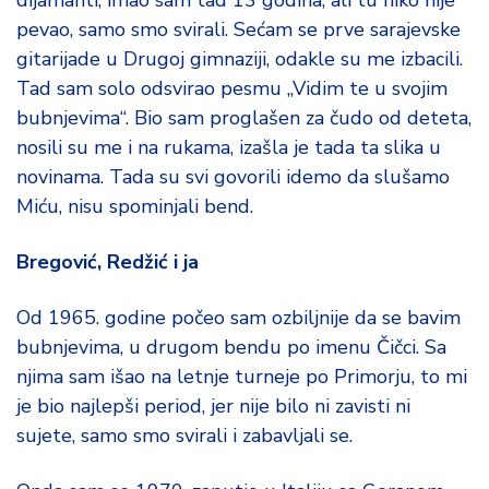
dijamanti, imao sam tad 13 godina, ali tu niko nije
pevao, samo smo svirali. Sećam se prve sarajevske
gitarijade u Drugoj gimnaziji, odakle su me izbacili.
Tad sam solo odsvirao pesmu „Vidim te u svojim
bubnjevima“. Bio sam proglašen za čudo od deteta,
nosili su me i na rukama, izašla je tada ta slika u
novinama. Tada su svi govorili idemo da slušamo
Miću, nisu spominjali bend.
Bregović, Redžić i ja
Od 1965. godine počeo sam ozbiljnije da se bavim
bubnjevima, u drugom bendu po imenu Čičci. Sa
njima sam išao na letnje turneje po Primorju, to mi
je bio najlepši period, jer nije bilo ni zavisti ni
sujete, samo smo svirali i zabavljali se.