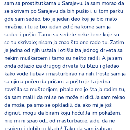
sam sa prostitutkama u Sarajevu. Ja sam morao da
se skrivam po Sarajevu da bih pušio i, u tom parku
gde sam sedeo, bio je jedan deo koji je bio malo
mračniji, i tu je bio jedan zidić na kome sam ja
sedeo i pušio. Tamo su sedele neke žene koje su
se tu skrivale; nisam ja znao šta one rade tu. Zatim
je jedna od njih ustala i otišla iza jednog drveta sa
nekim muškarcem i tamo su nešto radili. A ja sam
onda odlazio iza drugog drveta tu blizu i gledao
kako vode ljubav i masturbirao na njih. Posle sam ja
sa njima počeo da pričam, a pošto je ta jedna
završila sa mušterijom, pitala me je šta ja radim tu,
da sam mali i da mi se ne može ni dići. Ja sam rekao
da može, pa smo se opkladili, da, ako mi je još
dignut, mogu da biram koju hoću! Ja im pokažem,
nije mi ni spao od... od masturbacije, ajde, da ne
psujem, i dobih opkladu! Tako da sam izabrao