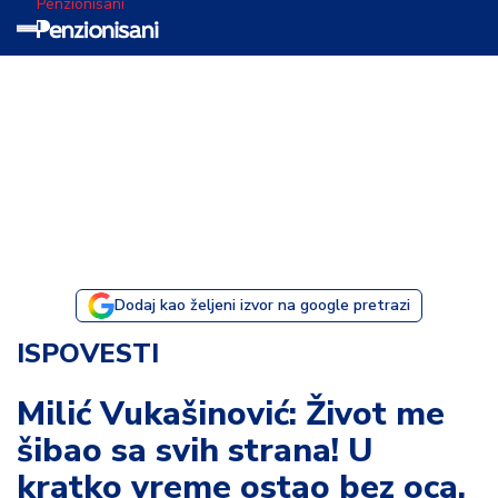
Penzionisani
T
e
m
a
d
a
n
a
Dodaj kao željeni izvor na google pretrazi
I
ISPOVESTI
s
p
Milić Vukašinović: Život me
o
šibao sa svih strana! U
v
e
kratko vreme ostao bez oca,
s