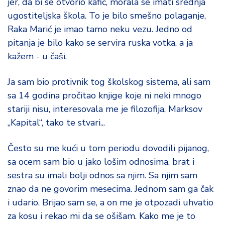
jer, da bi se otvorio kafić, morala se imati srednja
ugostiteljska škola. To je bilo smešno polaganje,
Raka Marić je imao tamo neku vezu. Jedno od
pitanja je bilo kako se servira ruska votka, a ja
kažem - u čaši.
Ja sam bio protivnik tog školskog sistema, ali sam
sa 14 godina pročitao knjige koje ni neki mnogo
stariji nisu, interesovala me je filozofija, Marksov
„Kapital“, tako te stvari...
Često su me kući u tom periodu dovodili pijanog,
sa ocem sam bio u jako lošim odnosima, brat i
sestra su imali bolji odnos sa njim. Sa njim sam
znao da ne govorim mesecima. Jednom sam ga čak
i udario. Brijao sam se, a on me je otpozadi uhvatio
za kosu i rekao mi da se ošišam. Kako me je to