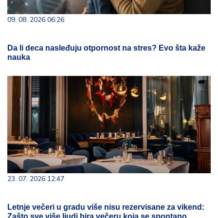
09. 08. 2026 06:26
Da li deca nasleđuju otpornost na stres? Evo šta kaže
nauka
23. 07. 2026 12:47
Letnje večeri u gradu više nisu rezervisane za vikend:
Zašto sve više ljudi bira večeru koja se spontano