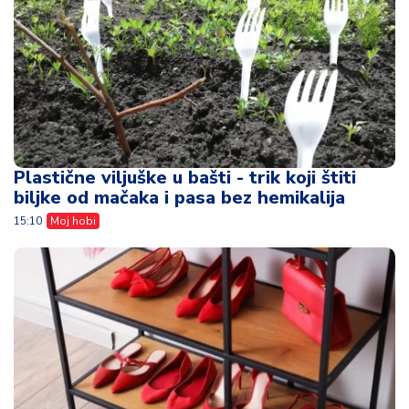
Plastične viljuške u bašti - trik koji štiti
biljke od mačaka i pasa bez hemikalija
15:10
Moj hobi