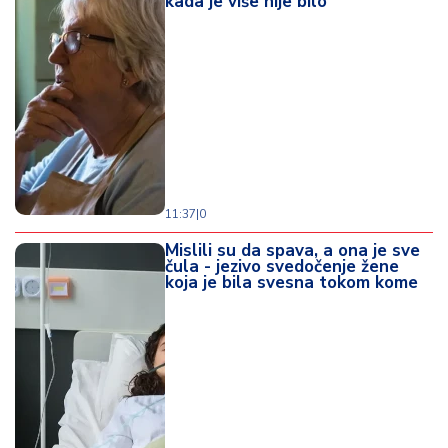
kada je više nije bilo
d
a
11:37
|
0
Mislili su da spava, a ona je sve
čula - jezivo svedočenje žene
koja je bila svesna tokom kome