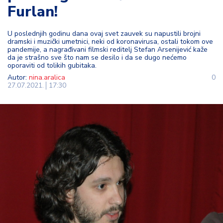
Furlan!
t
i
U poslednjih godinu dana ovaj svet zauvek su napustili brojni
dramski i muzički umetnici, neki od koronavirusa, ostali tokom ove
M
pandemije, a nagrađivani filmski reditelj Stefan Arsenijević kaže
oj
da je strašno sve što nam se desilo i da se dugo nećemo
h
oporaviti od tolikih gubitaka.
o
Autor:
nina.aralica
0
27.07.2021.
17:30
bi
M
oj
a
p
e
n
zij
a
K