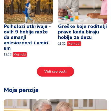
Psiholozi otkrivaju -
Greške koje roditelji
ovih 9 hobija može
prave kada biraju
da smanji
hobije za decu
anksioznost i umiri
11:32
Moj hobi
um
13:16
Moj hobi
Vidi sve vesti
Moja penzija