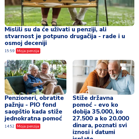
Mislili su da će uživati u penziji, ali
stvarnost je potpuno drugačija - rade i u
osmoj deceniji
15:59
Moja penzija
Penzioneri, obratite
Stiže državna
pažnju - PIO fond
pomoć - evo ko
saopštio kada stiže
dobija 35.000, ko
jednokratna pomoć
27.500 a ko 20.000
dinara, poznati svi
14:52
Moja penzija
iznosi i datumi
isplate