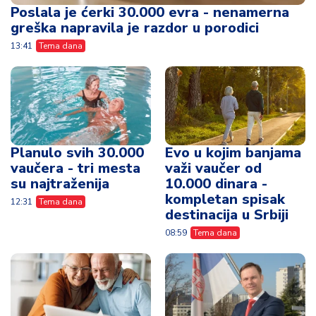
Poslala je ćerki 30.000 evra - nenamerna
greška napravila je razdor u porodici
13:41
Tema dana
Planulo svih 30.000
Evo u kojim banjama
vaučera - tri mesta
važi vaučer od
su najtraženija
10.000 dinara -
kompletan spisak
12:31
Tema dana
destinacija u Srbiji
08:59
Tema dana