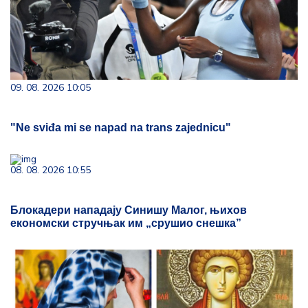
09. 08. 2026 10:05
"Ne sviđa mi se napad na trans zajednicu"
08. 08. 2026 10:55
Блокадери нападају Синишу Малог, њихов
економски стручњак им „срушио снешка”