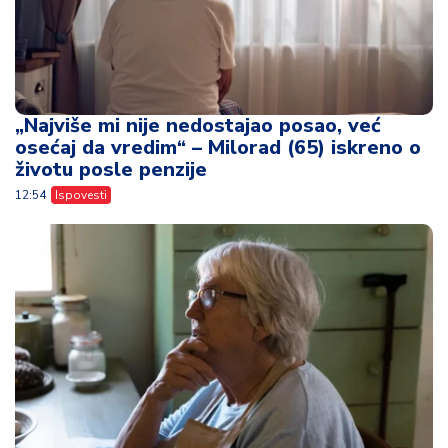
„Najviše mi nije nedostajao posao, već
osećaj da vredim“ – Milorad (65) iskreno o
životu posle penzije
12:54
Ispovesti