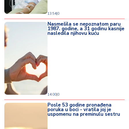
13:54
|
0
Nasmešila se nepoznatom paru
1987. godine, a 31 godinu kasnije
nasledila njihovu kuću
14:00
|
0
Posle 53 godine pronađena
poruka u boci - vratila joj je
uspomenu na preminulu sestru