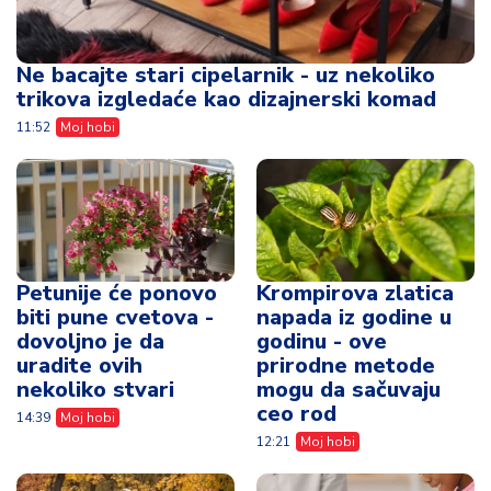
Ne bacajte stari cipelarnik - uz nekoliko
trikova izgledaće kao dizajnerski komad
11:52
Moj hobi
Petunije će ponovo
Krompirova zlatica
biti pune cvetova -
napada iz godine u
dovoljno je da
godinu - ove
uradite ovih
prirodne metode
nekoliko stvari
mogu da sačuvaju
ceo rod
14:39
Moj hobi
12:21
Moj hobi