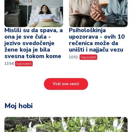
Mislili su da spava, a
Psihološkinja
ona je sve čula -
upozorava - ovih 10
jezivo svedočenje
rečenica može da
žene koja je bila
uništi i najjaču vezu
svesna tokom kome
10:51
Ispovesti
13:54
Ispovesti
Vidi sve vesti
Moj hobi