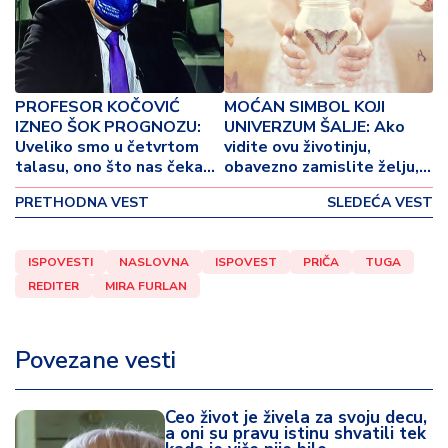
o
v
i
n
a
PROFESOR KOČOVIĆ
MOĆAN SIMBOL KOJI
IZNEO ŠOK PROGNOZU:
UNIVERZUM ŠALJE: Ako
Z
Uveliko smo u četvrtom
vidite ovu životinju,
d
talasu, ono što nas čeka
obavezno zamislite želju,
do 9. oktobra nije dobro!
ostvariće vam se!
r
PRETHODNA VEST
SLEDEĆA VEST
a
v
lj
ISPOVESTI
NASLOVNA
ISPOVEST
PRIČA
TUGA
e
REDITER
MIRA FURLAN
R
a
Povezane vesti
z
o
n
Ceo život je živela za svoju decu,
a oni su pravu istinu shvatili tek
o