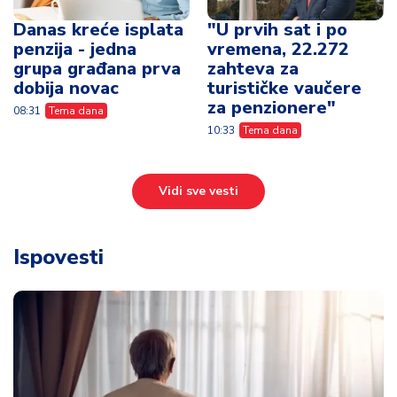
Danas kreće isplata
"U prvih sat i po
penzija - jedna
vremena, 22.272
grupa građana prva
zahteva za
dobija novac
turističke vaučere
za penzionere"
08:31
Tema dana
10:33
Tema dana
Vidi sve vesti
Ispovesti