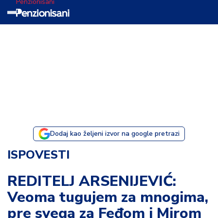
Penzionisani
T
e
m
a
d
a
n
a
Dodaj kao željeni izvor na google pretrazi
I
ISPOVESTI
s
p
REDITELJ ARSENIJEVIĆ:
o
Veoma tugujem za mnogima,
v
e
pre svega za Feđom i Mirom
s