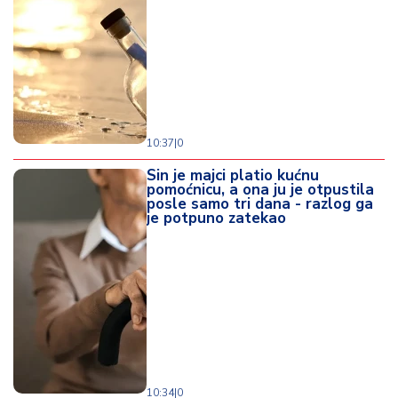
10:37
|
0
Sin je majci platio kućnu
pomoćnicu, a ona ju je otpustila
posle samo tri dana - razlog ga
je potpuno zatekao
10:34
|
0