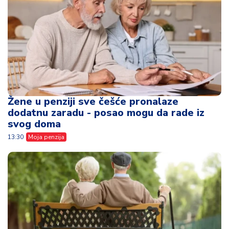
Žene u penziji sve češće pronalaze
dodatnu zaradu - posao mogu da rade iz
svog doma
13:30
Moja penzija