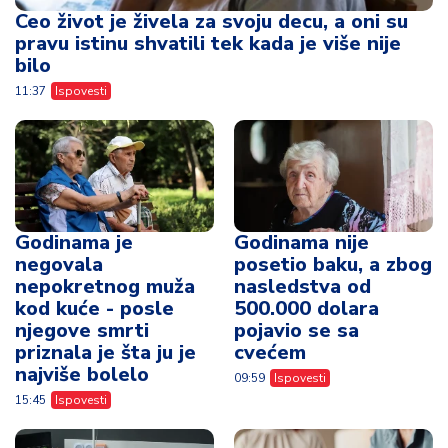
Ceo život je živela za svoju decu, a oni su
pravu istinu shvatili tek kada je više nije
bilo
11:37
Ispovesti
Godinama je
Godinama nije
negovala
posetio baku, a zbog
nepokretnog muža
nasledstva od
kod kuće - posle
500.000 dolara
njegove smrti
pojavio se sa
priznala je šta ju je
cvećem
najviše bolelo
09:59
Ispovesti
15:45
Ispovesti