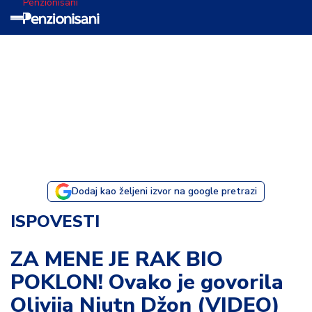
Penzionisani
T
e
m
a
d
a
n
a
Dodaj kao željeni izvor na google pretrazi
I
ISPOVESTI
s
p
ZA MENE JE RAK BIO
o
POKLON! Ovako je govorila
v
e
Olivija Njutn Džon (VIDEO)
s