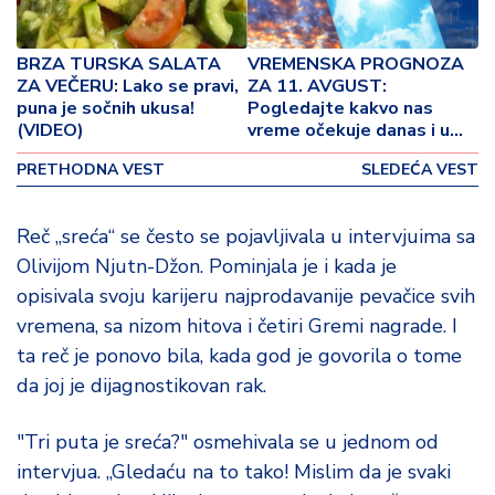
o
v
i
BRZA TURSKA SALATA
VREMENSKA PROGNOZA
n
ZA VEČERU: Lako se pravi,
ZA 11. AVGUST:
a
puna je sočnih ukusa!
Pogledajte kakvo nas
(VIDEO)
vreme očekuje danas i u
narednih sedam dana
Z
PRETHODNA VEST
SLEDEĆA VEST
d
r
a
Reč „sreća“ se često se pojavljivala u intervjuima sa
v
Olivijom Njutn-Džon. Pominjala je i kada je
lj
opisivala svoju karijeru najprodavanije pevačice svih
e
vremena, sa nizom hitova i četiri Gremi nagrade. I
ta reč je ponovo bila, kada god je govorila o tome
R
da joj je dijagnostikovan rak.
a
z
o
"Tri puta je sreća?" osmehivala se u jednom od
n
intervjua. „Gledaću na to tako! Mislim da je svaki
o