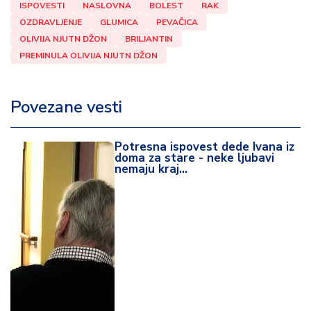
ISPOVESTI
NASLOVNA
BOLEST
RAK
OZDRAVLJENJE
GLUMICA
PEVAČICA
OLIVIJA NJUTN DŽON
BRILJANTIN
PREMINULA OLIVIJA NJUTN DŽON
Povezane vesti
Potresna ispovest dede Ivana iz
doma za stare - neke ljubavi
nemaju kraj...