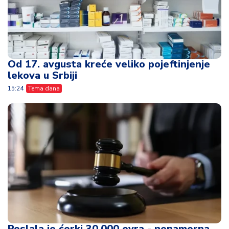
Od 17. avgusta kreće veliko pojeftinjenje
lekova u Srbiji
15:24
Tema dana
Poslala je ćerki 30.000 evra - nenamerna