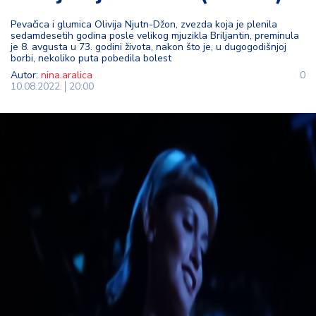
t
Pevačica i glumica Olivija Njutn-Džon, zvezda koja je plenila
i
sedamdesetih godina posle velikog mjuzikla Briljantin, preminula
je 8. avgusta u 73. godini života, nakon što je, u dugogodišnjoj
borbi, nekoliko puta pobedila bolest
M
Autor:
nina.aralica
0
oj
10.08.2022.
20:00
h
o
bi
M
oj
a
p
e
n
zij
a
K