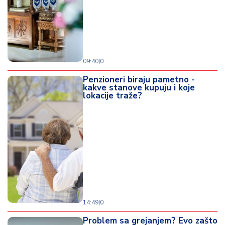
09:40
|
0
Penzioneri biraju pametno -
kakve stanove kupuju i koje
lokacije traže?
14:49
|
0
Problem sa grejanjem? Evo zašto