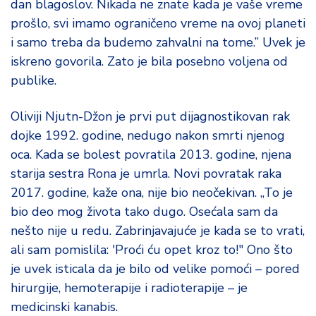
dan blagoslov. Nikada ne znate kada je vaše vreme
d
prošlo, svi imamo ograničeno vreme na ovoj planeti
a
i samo treba da budemo zahvalni na tome.” Uvek je
iskreno govorila. Zato je bila posebno voljena od
publike.
Oliviji Njutn-Džon je prvi put dijagnostikovan rak
dojke 1992. godine, nedugo nakon smrti njenog
oca. Kada se bolest povratila 2013. godine, njena
starija sestra Rona je umrla. Novi povratak raka
2017. godine, kaže ona, nije bio neočekivan. „To je
bio deo mog života tako dugo. Osećala sam da
nešto nije u redu. Zabrinjavajuće je kada se to vrati,
ali sam pomislila: 'Proći ću opet kroz to!" Ono što
je uvek isticala da je bilo od velike pomoći – pored
hirurgije, hemoterapije i radioterapije – je
medicinski kanabis.