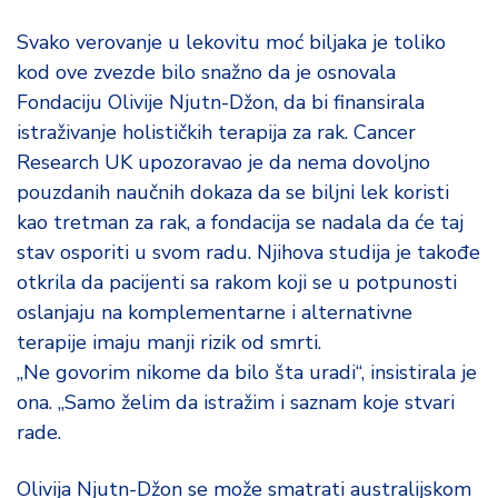
Svako verovanje u lekovitu moć biljaka je toliko
kod ove zvezde bilo snažno da je osnovala
Fondaciju Olivije Njutn-Džon, da bi finansirala
istraživanje holističkih terapija za rak. Cancer
Research UK upozoravao je da nema dovoljno
pouzdanih naučnih dokaza da se biljni lek koristi
kao tretman za rak, a fondacija se nadala da će taj
stav osporiti u svom radu. Njihova studija je takođe
otkrila da pacijenti sa rakom koji se u potpunosti
oslanjaju na komplementarne i alternativne
terapije imaju manji rizik od smrti.
„Ne govorim nikome da bilo šta uradi“, insistirala je
ona. „Samo želim da istražim i saznam koje stvari
rade.
Olivija Njutn-Džon se može smatrati australijskom