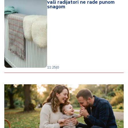
vaši radijatori ne rade punom
snagom
11:25
|
0