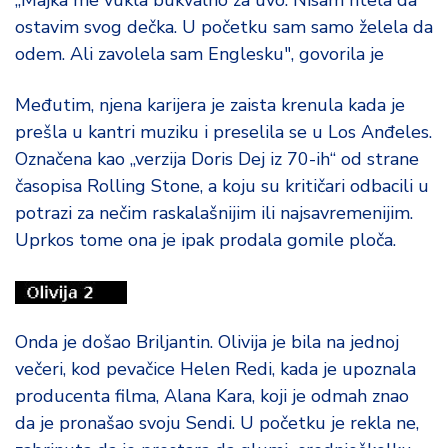
„Majka me vukla bukvalno za uvo. Nisam htela da
ostavim svog dečka. U početku sam samo želela da
odem. Ali zavolela sam Englesku", govorila je
Međutim, njena karijera je zaista krenula kada je
prešla u kantri muziku i preselila se u Los Anđeles.
Označena kao „verzija Doris Dej iz 70-ih“ od strane
časopisa Rolling Stone, a koju su kritičari odbacili u
potrazi za nečim raskalašnijim ili najsavremenijim.
Uprkos tome ona je ipak prodala gomile ploča.
Onda je došao Briljantin. Olivija je bila na jednoj
večeri, kod pevačice Helen Redi, kada je upoznala
producenta filma, Alana Kara, koji je odmah znao
da je pronašao svoju Sendi. U početku je rekla ne,