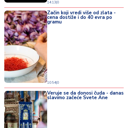
14:13
|
0
Začin koji vredi više od zlata -
cena dostiže i do 40 evra po
gramu
10:54
|
0
Veruje se da donosi čuda - danas
slavimo začeće Svete Ane