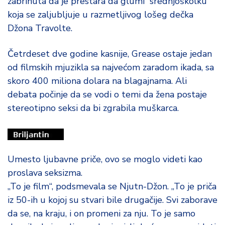
zabrinuta da je prestara da glumi srednjoškolku
koja se zaljubljuje u razmetljivog lošeg dečka
Džona Travolte.
Četrdeset dve godine kasnije, Grease ostaje jedan
od filmskih mjuzikla sa najvećom zaradom ikada, sa
skoro 400 miliona dolara na blagajnama. Ali
debata počinje da se vodi o temi da žena postaje
stereotipno seksi da bi zgrabila muškarca.
Umesto ljubavne priče, ovo se moglo videti kao
proslava seksizma.
„To je film“, podsmevala se Njutn-Džon. „To je priča
iz 50-ih u kojoj su stvari bile drugačije. Svi zaborave
da se, na kraju, i on promeni za nju. To je samo