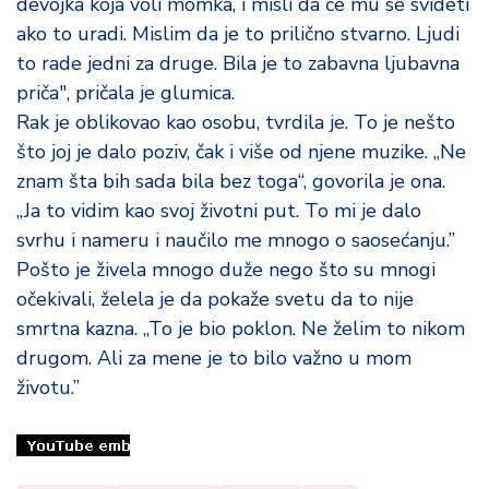
devojka koja voli momka, i misli da će mu se svideti
ako to uradi. Mislim da je to prilično stvarno. Ljudi
to rade jedni za druge. Bila je to zabavna ljubavna
priča", pričala je glumica.
Rak je oblikovao kao osobu, tvrdila je. To je nešto
što joj je dalo poziv, čak i više od njene muzike. „Ne
znam šta bih sada bila bez toga“, govorila je ona.
„Ja to vidim kao svoj životni put. To mi je dalo
svrhu i nameru i naučilo me mnogo o saosećanju.”
Pošto je živela mnogo duže nego što su mnogi
očekivali, želela je da pokaže svetu da to nije
smrtna kazna. „To je bio poklon. Ne želim to nikom
drugom. Ali za mene je to bilo važno u mom
životu.”