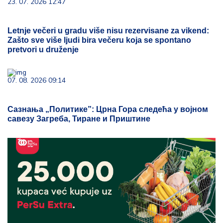
23. 07. 2026 12:47
Letnje večeri u gradu više nisu rezervisane za vikend:
Zašto sve više ljudi bira večeru koja se spontano
pretvori u druženje
07. 08. 2026 09:14
Сазнања „Политике”: Црна Гора следећа у војном
савезу Загреба, Тиране и Приштине