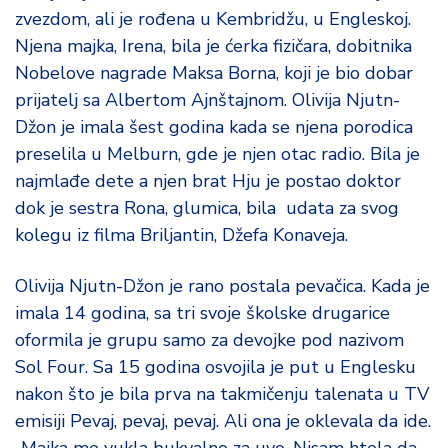
zvezdom, ali je rođena u Kembridžu, u Engleskoj.
Njena majka, Irena, bila je ćerka fizičara, dobitnika
Nobelove nagrade Maksa Borna, koji je bio dobar
prijatelj sa Albertom Ajnštajnom. Olivija Njutn-
Džon je imala šest godina kada se njena porodica
preselila u Melburn, gde je njen otac radio. Bila je
najmlađe dete a njen brat Hju je postao doktor
dok je sestra Rona, glumica, bila udata za svog
kolegu iz filma Briljantin, Džefa Konaveja.
Olivija Njutn-Džon je rano postala pevačica. Kada je
imala 14 godina, sa tri svoje školske drugarice
oformila je grupu samo za devojke pod nazivom
Sol Four. Sa 15 godina osvojila je put u Englesku
nakon što je bila prva na takmičenju talenata u TV
emisiji Pevaj, pevaj, pevaj. Ali ona je oklevala da ide.