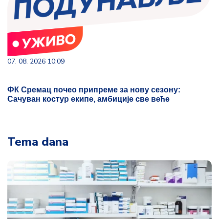
07. 08. 2026 10:09
ФК Сремац почео припреме за нову сезону:
Сачуван костур екипе, амбиције све веће
Tema dana