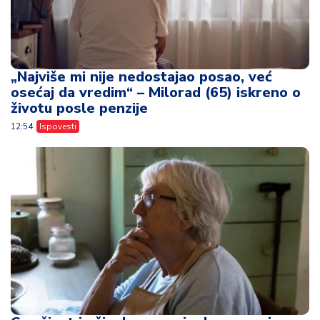
„Najviše mi nije nedostajao posao, već
osećaj da vredim“ – Milorad (65) iskreno o
životu posle penzije
12:54
Ispovesti