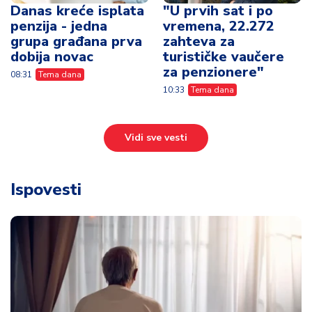
Danas kreće isplata
"U prvih sat i po
penzija - jedna
vremena, 22.272
grupa građana prva
zahteva za
dobija novac
turističke vaučere
za penzionere"
08:31
Tema dana
10:33
Tema dana
Vidi sve vesti
Ispovesti