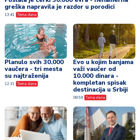
greška napravila je razdor u porodici
13:41
Tema dana
Planulo svih 30.000
Evo u kojim banjama
vaučera - tri mesta
važi vaučer od
su najtraženija
10.000 dinara -
kompletan spisak
12:31
Tema dana
destinacija u Srbiji
08:59
Tema dana