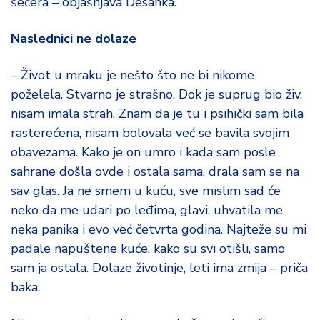
šećera – objašnjava Desanka.
Naslednici ne dolaze
– Život u mraku je nešto što ne bi nikome
poželela. Stvarno je strašno. Dok je suprug bio živ,
nisam imala strah. Znam da je tu i psihički sam bila
rasterećena, nisam bolovala već se bavila svojim
obavezama. Kako je on umro i kada sam posle
sahrane došla ovde i ostala sama, drala sam se na
sav glas. Ja ne smem u kuću, sve mislim sad će
neko da me udari po leđima, glavi, uhvatila me
neka panika i evo već četvrta godina. Najteže su mi
padale napuštene kuće, kako su svi otišli, samo
sam ja ostala. Dolaze životinje, leti ima zmija – priča
baka.