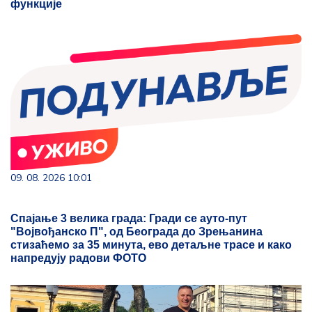
функције
09. 08. 2026 10:01
Спајање 3 велика града: Гради се ауто-пут
"Војвођанско П", од Београда до Зрењанина
стизаћемо за 35 минута, ево детаљне трасе и како
напредују радови ФОТО