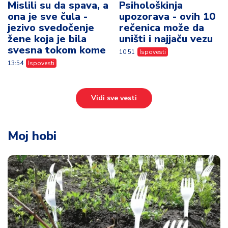
Mislili su da spava, a
Psihološkinja
ona je sve čula -
upozorava - ovih 10
jezivo svedočenje
rečenica može da
žene koja je bila
uništi i najjaču vezu
svesna tokom kome
10:51
Ispovesti
13:54
Ispovesti
Vidi sve vesti
Moj hobi