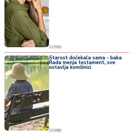
12:50
|
0
Starost dočekala sama - baka
Rada menja testament, sve
ostavlja komšinici
13:09
|
0