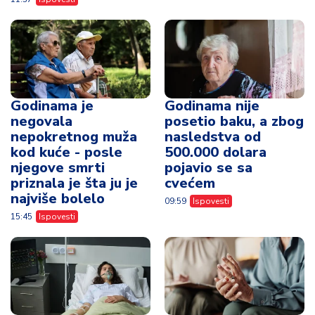
Godinama je
Godinama nije
negovala
posetio baku, a zbog
nepokretnog muža
nasledstva od
kod kuće - posle
500.000 dolara
njegove smrti
pojavio se sa
priznala je šta ju je
cvećem
najviše bolelo
09:59
Ispovesti
15:45
Ispovesti