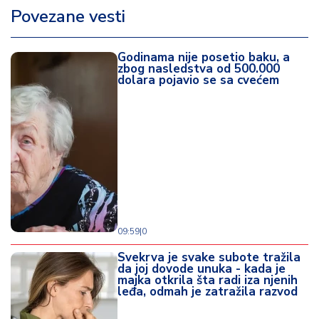
Povezane vesti
Godinama nije posetio baku, a
zbog nasledstva od 500.000
dolara pojavio se sa cvećem
09:59
|
0
Svekrva je svake subote tražila
da joj dovode unuka - kada je
majka otkrila šta radi iza njenih
leđa, odmah je zatražila razvod