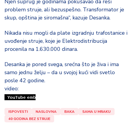
Njen suprug je godinama pokušavao da reši
problem struje, ali bezuspešno. Transformator je
skup, opština je siromašna“, kazuje Desanka.
Nikada nisu mogli da plate izgradnju trafostanice i
uvođenje struje, koje je Elektrodistribucija
procenila na 1.630.000 dinara.
Desanka je pored svega, srećna što je živa i ima
samo jednu želju – da u svojoj kući vidi svetlo
posle 42 godine.
video:
ISPOVESTI
NASLOVNA
BAKA
SAMA U MRAKU
40 GODINA BEZ STRUJE