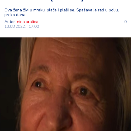
t
Ova žena živi u mraku, plače i plaši se. Spašava je rad u polju,
i
preko dana
Autor:
nina.aralica
0
M
13.08.2022.
17:00
oj
h
o
bi
M
oj
a
p
e
n
zij
a
K