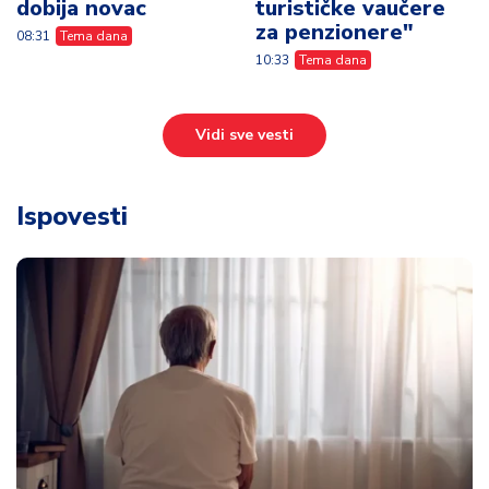
dobija novac
turističke vaučere
za penzionere"
08:31
Tema dana
10:33
Tema dana
Vidi sve vesti
Ispovesti