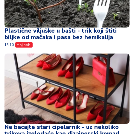
Plastične viljuške u bašti - trik koji štiti
biljke od mačaka i pasa bez hemikalija
15:10
Moj hobi
Ne bacajte stari cipelarnik - uz nekoliko
trikova izgledaće kao dizajnerski komad