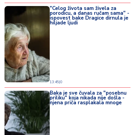
"Celog života sam živela za
porodicu, a danas ručam sama" -
ispovest bake Dragice dirnula je
hiljade ljudi
13:45
|
0
Baka je sve čuvala za "posebnu
priliku" koja nikada nije došla -
njena priča rasplakala mnoge