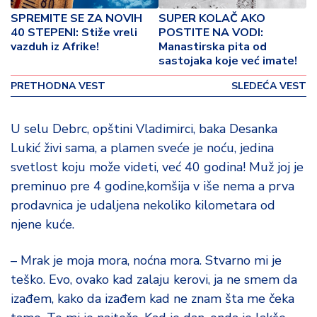
o
SPREMITE SE ZA NOVIH
SUPER KOLAČ AKO
v
40 STEPENI: Stiže vreli
POSTITE NA VODI:
i
vazduh iz Afrike!
Manastirska pita od
n
sastojaka koje već imate!
a
PRETHODNA VEST
SLEDEĆA VEST
Z
d
U selu Debrc, opštini Vladimirci, baka Desanka
r
Lukić živi sama, a plamen sveće je noću, jedina
a
v
svetlost koju može videti, već 40 godina! Muž joj je
lj
preminuo pre 4 godine,komšija v iše nema a prva
e
prodavnica je udaljena nekoliko kilometara od
njene kuće.
R
a
– Mrak je moja mora, noćna mora. Stvarno mi je
z
o
teško. Evo, ovako kad zalaju kerovi, ja ne smem da
n
izađem, kako da izađem kad ne znam šta me čeka
o