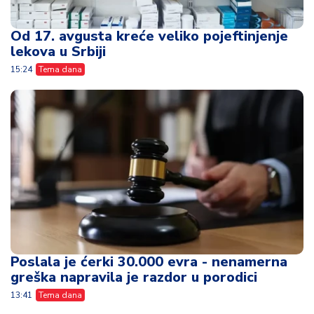
Od 17. avgusta kreće veliko pojeftinjenje
lekova u Srbiji
15:24
Tema dana
Poslala je ćerki 30.000 evra - nenamerna
greška napravila je razdor u porodici
13:41
Tema dana