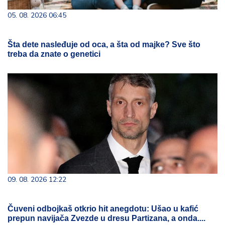
05. 08. 2026 06:45
Šta dete nasleđuje od oca, a šta od majke? Sve što
treba da znate o genetici
09. 08. 2026 12:22
Čuveni odbojkaš otkrio hit anegdotu: Ušao u kafić
prepun navijača Zvezde u dresu Partizana, a onda....