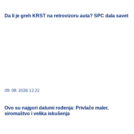
Da li je greh KRST na retrovizoru auta? SPC dala savet
09. 08. 2026 12:22
Ovo su najgori datumi rođenja: Privlače maler,
siromaštvo i velika iskušenja