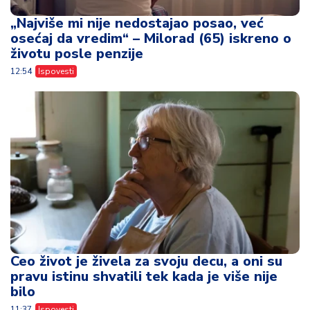
„Najviše mi nije nedostajao posao, već
osećaj da vredim“ – Milorad (65) iskreno o
životu posle penzije
12:54
Ispovesti
Ceo život je živela za svoju decu, a oni su
pravu istinu shvatili tek kada je više nije
bilo
11:37
Ispovesti