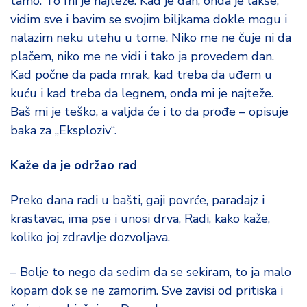
tamo. To mi je najteže. Kad je dan, onda je lakše,
d
vidim sve i bavim se svojim biljkama dokle mogu i
a
nalazim neku utehu u tome. Niko me ne čuje ni da
plačem, niko me ne vidi i tako ja provedem dan.
Kad počne da pada mrak, kad treba da uđem u
kuću i kad treba da legnem, onda mi je najteže.
Baš mi je teško, a valjda će i to da prođe – opisuje
baka za „Eksploziv“.
Kaže da je održao rad
Preko dana radi u bašti, gaji povrće, paradajz i
krastavac, ima pse i unosi drva, Radi, kako kaže,
koliko joj zdravlje dozvoljava.
– Bolje to nego da sedim da se sekiram, to ja malo
kopam dok se ne zamorim. Sve zavisi od pritiska i