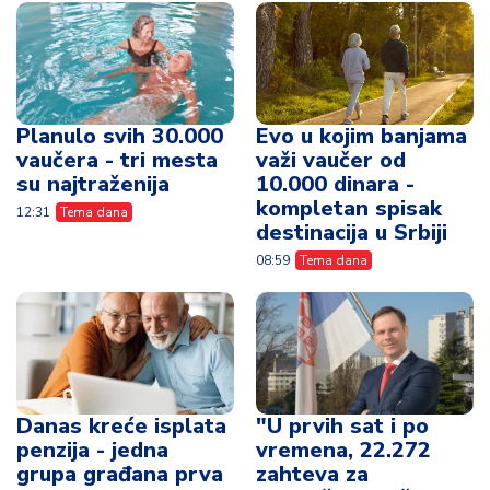
Planulo svih 30.000
Evo u kojim banjama
vaučera - tri mesta
važi vaučer od
su najtraženija
10.000 dinara -
kompletan spisak
12:31
Tema dana
destinacija u Srbiji
08:59
Tema dana
Danas kreće isplata
"U prvih sat i po
penzija - jedna
vremena, 22.272
grupa građana prva
zahteva za