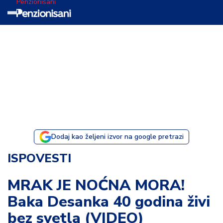
Penzionisani
T
e
m
a
d
a
n
a
Dodaj kao željeni izvor na google pretrazi
I
ISPOVESTI
s
p
MRAK JE NOĆNA MORA!
o
Baka Desanka 40 godina živi
v
e
bez svetla (VIDEO)
s