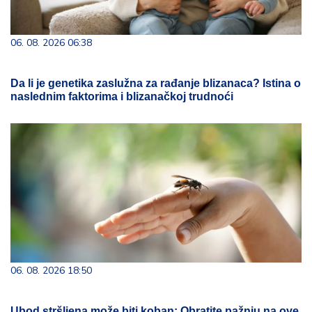
06. 08. 2026 06:38
Da li je genetika zaslužna za rađanje blizanaca? Istina o
naslednim faktorima i blizanačkoj trudnoći
06. 08. 2026 18:50
Ubod stršljena može biti koban: Obratite pažnju na ove