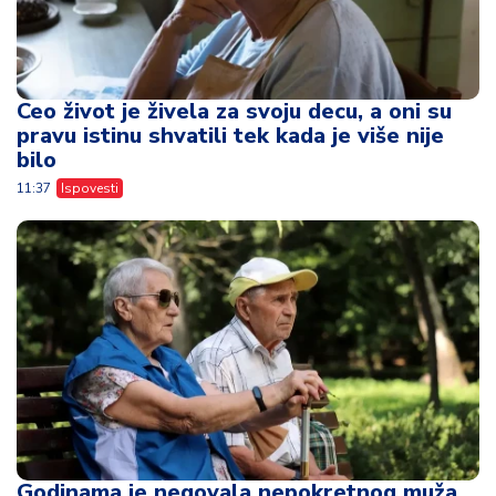
Ceo život je živela za svoju decu, a oni su
pravu istinu shvatili tek kada je više nije
bilo
11:37
Ispovesti
Godinama je negovala nepokretnog muža