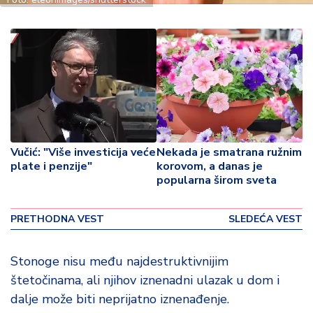
p
o
v
i
n
a
Z
d
r
Vučić: "Više investicija veće
Nekada je smatrana ružnim
a
plate i penzije"
korovom, a danas je
v
popularna širom sveta
lj
e
PRETHODNA VEST
SLEDEĆA VEST
R
a
Stonoge nisu među najdestruktivnijim
z
štetočinama, ali njihov iznenadni ulazak u dom i
o
dalje može biti neprijatno iznenađenje.
n