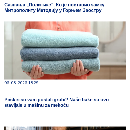
Сазнања „Политике”: Ко је поставио замку
Митрополиту Методију у Горњем Заостру
06. 08. 2026 18:29
Peškiri su vam postali grubi? Naše bake su ovo
stavljale u mašinu za mekoću