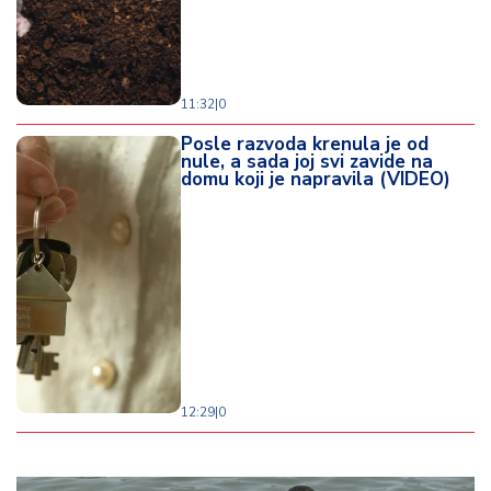
11:32
|
0
Posle razvoda krenula je od
nule, a sada joj svi zavide na
domu koji je napravila (VIDEO)
12:29
|
0