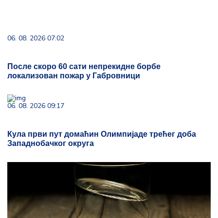
06. 08. 2026 07:02
После скоро 60 сати непрекидне борбе
локализован пожар у Габровници
06. 08. 2026 09:17
Кула први пут домаћин Олимпијаде трећег доба
Западнобачког округа