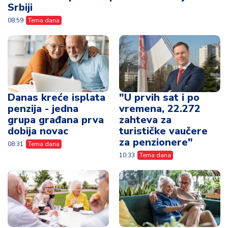
Srbiji
08:59
Tema dana
Danas kreće isplata
"U prvih sat i po
penzija - jedna
vremena, 22.272
grupa građana prva
zahteva za
dobija novac
turističke vaučere
za penzionere"
08:31
Tema dana
10:33
Tema dana