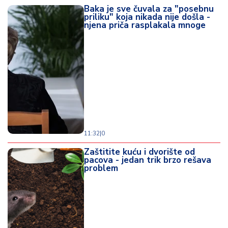
Baka je sve čuvala za "posebnu
priliku" koja nikada nije došla -
njena priča rasplakala mnoge
11:32
|
0
Zaštitite kuću i dvorište od
pacova - jedan trik brzo rešava
problem