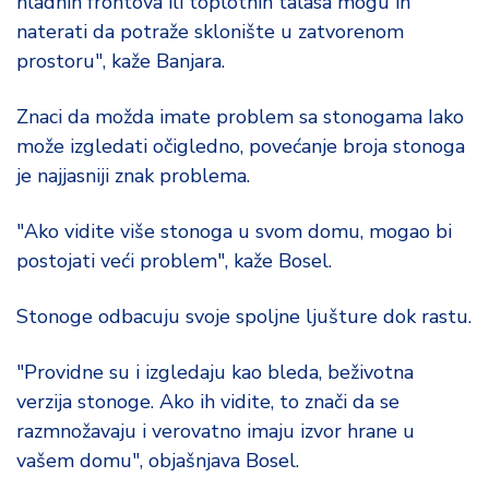
hladnih frontova ili toplotnih talasa mogu ih
naterati da potraže sklonište u zatvorenom
prostoru", kaže Banjara.
Znaci da možda imate problem sa stonogama Iako
može izgledati očigledno, povećanje broja stonoga
je najjasniji znak problema.
"Ako vidite više stonoga u svom domu, mogao bi
postojati veći problem", kaže Bosel.
Stonoge odbacuju svoje spoljne ljušture dok rastu.
"Providne su i izgledaju kao bleda, beživotna
verzija stonoge. Ako ih vidite, to znači da se
razmnožavaju i verovatno imaju izvor hrane u
vašem domu", objašnjava Bosel.