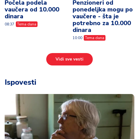
Počela podela
Penzioneri od
vaučera od 10.000
ponedeljka mogu po
dinara
vaučere - šta je
potrebno za 10.000
08:37
Tema dana
dinara
10:00
Tema dana
Vidi sve vesti
Ispovesti