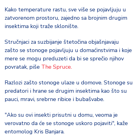
o
Kako temperature rastu, sve više se pojavljuju u
d
a
zatvorenom prostoru, zajedno sa brojnim drugim
insektima koji traže sklonište.
Stručnjaci za suzbijanje štetočina objašnjavaju
zašto se stonoge pojavljuju u domaćinstvima i koje
mere se mogu preduzeti da bi se sprečio njihov
povratak, piše
The Spruce.
Razlozi zašto stonoge ulaze u domove. Stonoge su
predatori i hrane se drugim insektima kao što su
pauci, mravi, srebrne ribice i bubašvabe.
"Ako su ovi insekti prisutni u domu, veoma je
verovatno da će se stonoge uskoro pojaviti", kaže
entomolog Kris Banjara.