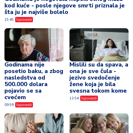
kod kuće - posle njegove smrti priznala je
šta ju je najviše bolelo
15:45
Ispovesti
Godinama nije
Mislili su da spava, a
posetio baku, a zbog
ona je sve čula -
nasledstva od
jezivo svedočenje
500.000 dolara
žene koja je bila
pojavio se sa
svesna tokom kome
cvećem
13:54
Ispovesti
09:59
Ispovesti