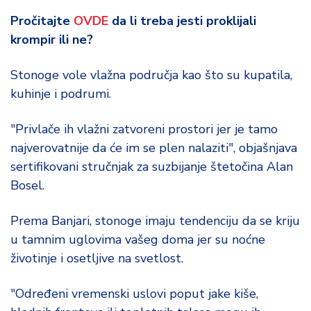
Pročitajte
OVDE
da li treba jesti proklijali
krompir ili ne?
Stonoge vole vlažna područja kao što su kupatila,
kuhinje i podrumi.
"Privlače ih vlažni zatvoreni prostori jer je tamo
najverovatnije da će im se plen nalaziti", objašnjava
sertifikovani stručnjak za suzbijanje štetočina Alan
Bosel.
Prema Banjari, stonoge imaju tendenciju da se kriju
u tamnim uglovima vašeg doma jer su noćne
životinje i osetljive na svetlost.
"Određeni vremenski uslovi poput jake kiše,