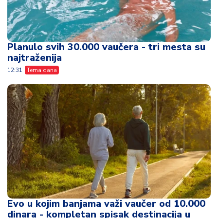
Planulo svih 30.000 vaučera - tri mesta su
najtraženija
12:31
Tema dana
Evo u kojim banjama važi vaučer od 10.000
dinara - kompletan spisak destinacija u