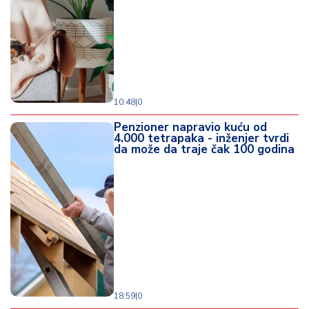
10:48
|
0
Penzioner napravio kuću od
4.000 tetrapaka - inženjer tvrdi
da može da traje čak 100 godina
18:59
|
0