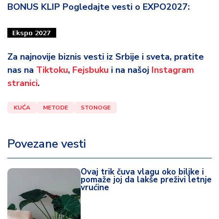
BONUS KLIP Pogledajte vesti o EXPO2027:
Za najnovije biznis vesti iz Srbije i sveta, pratite
nas na
Tiktoku
,
Fejsbuku
i na našoj
Instagram
stranici
.
KUĆA
METODE
STONOGE
Povezane vesti
Ovaj trik čuva vlagu oko biljke i
pomaže joj da lakše preživi letnje
vrućine