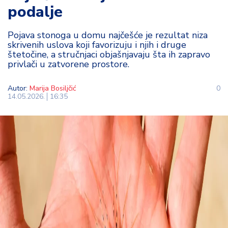
podalje
t
i
Pojava stonoga u domu najčešće je rezultat niza
skrivenih uslova koji favorizuju i njih i druge
M
štetočine, a stručnjaci objašnjavaju šta ih zapravo
oj
privlači u zatvorene prostore.
h
o
Autor:
Marija Bosiljčić
0
bi
14.05.2026.
16:35
M
oj
a
p
e
n
zij
a
K