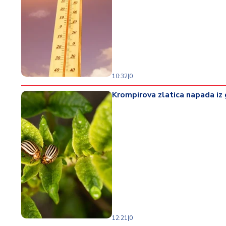
10:32
|
0
Krompirova zlatica napada iz
12:21
|
0