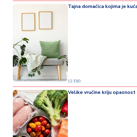
Tajna domaćica kojima je kuća
12:33
|
0
Velike vrućine kriju opasnost 