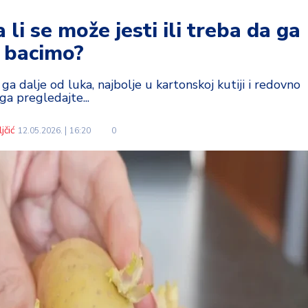
 li se može jesti ili treba da ga
bacimo?
ga dalje od luka, najbolje u kartonskoj kutiji i redovno
ga pregledajte...
jčić
12.05.2026.
16:20
0