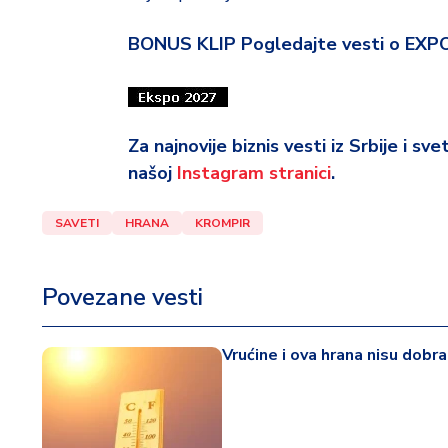
BONUS KLIP Pogledajte vesti o EXP
Za najnovije biznis vesti iz Srbije i sv
našoj
Instagram stranici
.
SAVETI
HRANA
KROMPIR
Povezane vesti
Vrućine i ova hrana nisu dobr