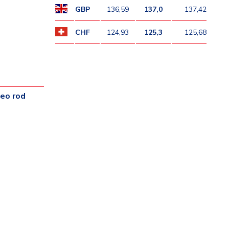
GBP
136,59
137,0
137,42
CHF
124,93
125,3
125,68
ceo rod