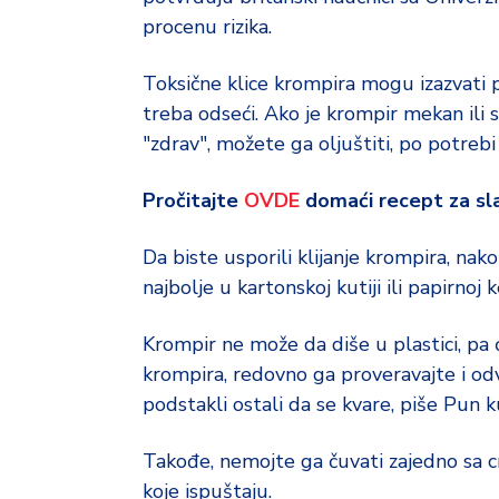
o
d
procenu rizika.
a
Toksične klice krompira mogu izazvati p
treba odseći. Ako je krompir mekan ili 
"zdrav", možete ga oljuštiti, po potrebi 
Pročitajte
OVDE
domaći recept za sl
Da biste usporili klijanje krompira, n
najbolje u kartonskoj kutiji ili papirnoj
Krompir ne može da diše u plastici, pa c
krompira, redovno ga proveravajte i odva
podstakli ostali da se kvare, piše Pun k
Takođe, nemojte ga čuvati zajedno sa c
koje ispuštaju.