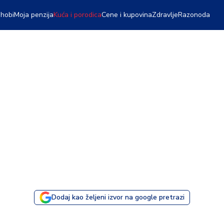
 hobi
Moja penzija
Kuća i porodica
Cene i kupovina
Zdravlje
Razonoda
Dodaj kao željeni izvor na google pretrazi