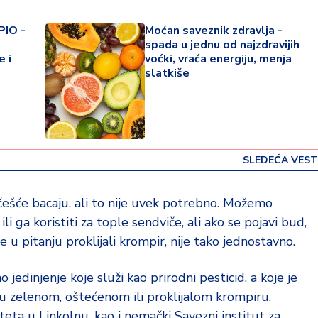
PIO -
Moćan saveznik zdravlja -
spada u jednu od najzdravijih
e i
voćki, vraća energiju, menja
slatkiše
SLEDEĆA VEST
češće bacaju, ali to nije uvek potrebno. Možemo
ili ga koristiti za tople sendviče, ali ako se pojavi buđ,
 u pitanju proklijali krompir, nije tako jednostavno.
 jedinjenje koje služi kao prirodni pesticid, a koje je
u zelenom, oštećenom ili proklijalom krompiru,
teta u Linkolnu, kao i nemački Savezni institut za