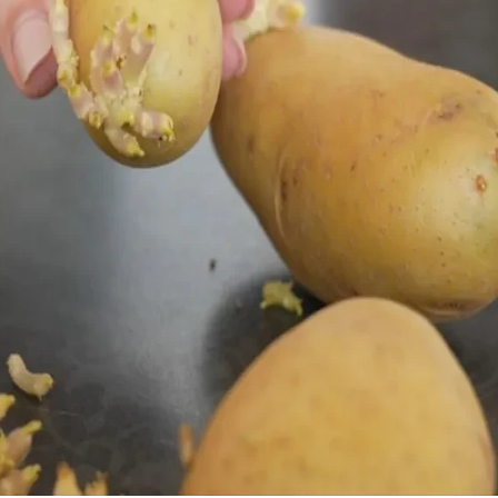
20 °
Lozni