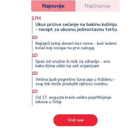
Najnovije
Najčitanije
17H
Ukus priziva sećanje na bakinu kuhinju
- recept za ukusnu jednostavnu tortu
1D
Najlakši letnji desert bez rerne - beli ledeni
kolač koji osvaja na prvi zalogaj
1D
Spas od vrućine ili rizik za zdravlje - evo
kako klima utiče na vaš organizam
1D
Većina ljudi pogrešno čuva jaja u frižideru -
ovaj trik može produžiti njihovu svežinu
1D
Od 17. avgusta kreće veliko pojeftinjenje
lekova u Srbiji
Vidi sve