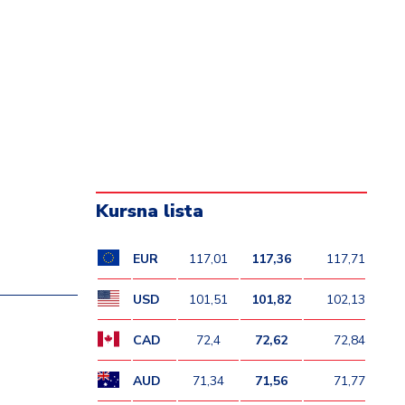
Kursna lista
EUR
117,01
117,36
117,71
USD
101,51
101,82
102,13
CAD
72,4
72,62
72,84
AUD
71,34
71,56
71,77