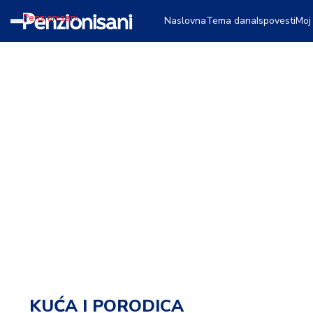
Penzionisani
Naslovna
Tema dana
Ispovesti
Moj
T
e
m
a
d
a
n
a
I
s
p
o
v
e
s
KUĆA I PORODICA