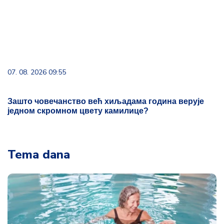
07. 08. 2026 09:55
Зашто човечанство већ хиљадама година верује
једном скромном цвету камилице?
Tema dana