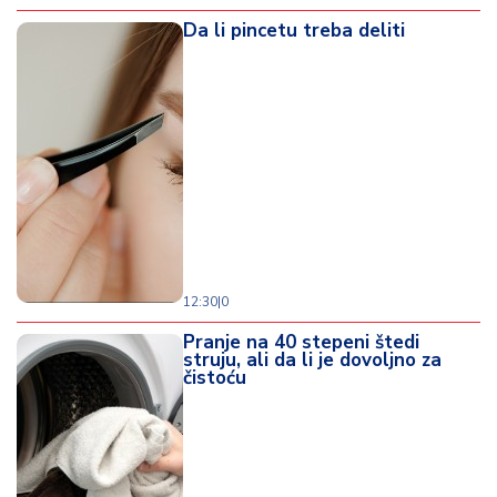
Da li pincetu treba deliti
12:30
|
0
Pranje na 40 stepeni štedi
struju, ali da li je dovoljno za
čistoću