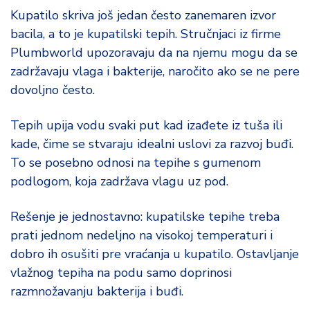
Kupatilo skriva još jedan često zanemaren izvor
bacila, a to je kupatilski tepih. Stručnjaci iz firme
Plumbworld upozoravaju da na njemu mogu da se
zadržavaju vlaga i bakterije, naročito ako se ne pere
dovoljno često.
Tepih upija vodu svaki put kad izađete iz tuša ili
kade, čime se stvaraju idealni uslovi za razvoj buđi.
To se posebno odnosi na tepihe s gumenom
podlogom, koja zadržava vlagu uz pod.
Rešenje je jednostavno: kupatilske tepihe treba
prati jednom nedeljno na visokoj temperaturi i
dobro ih osušiti pre vraćanja u kupatilo. Ostavljanje
vlažnog tepiha na podu samo doprinosi
razmnožavanju bakterija i buđi.