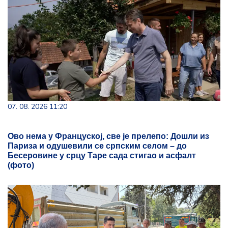
07. 08. 2026 11:20
Ово нема у Француској, све је прелепо: Дошли из
Париза и одушевили се српским селом – до
Бесеровине у срцу Таре сада стигао и асфалт
(фото)