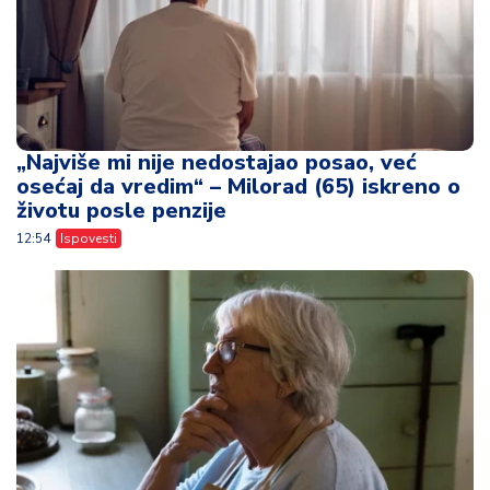
„Najviše mi nije nedostajao posao, već
osećaj da vredim“ – Milorad (65) iskreno o
životu posle penzije
12:54
Ispovesti