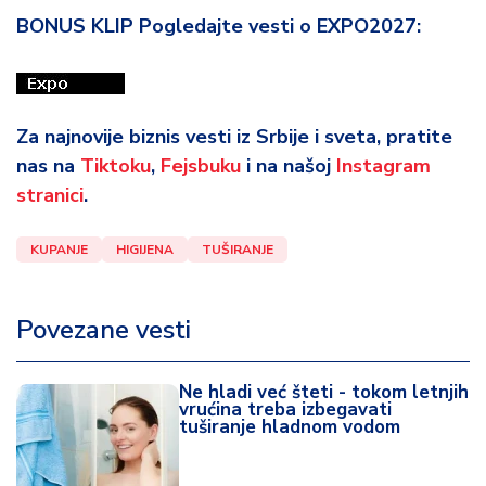
BONUS KLIP Pogledajte vesti o EXPO2027:
Za najnovije biznis vesti iz Srbije i sveta, pratite
nas na
Tiktoku
,
Fejsbuku
i na našoj
Instagram
stranici
.
KUPANJE
HIGIJENA
TUŠIRANJE
Povezane vesti
Ne hladi već šteti - tokom letnjih
vrućina treba izbegavati
tuširanje hladnom vodom