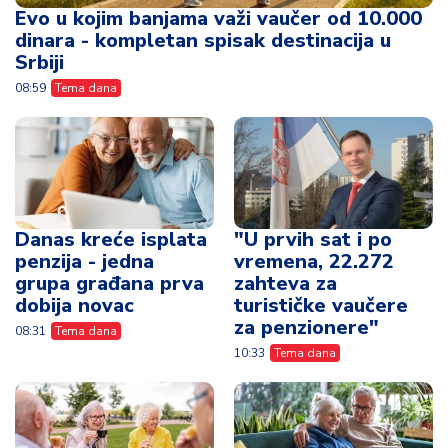
Evo u kojim banjama važi vaučer od 10.000
dinara - kompletan spisak destinacija u
Srbiji
08:59
Tema dana
Danas kreće isplata
"U prvih sat i po
penzija - jedna
vremena, 22.272
grupa građana prva
zahteva za
dobija novac
turističke vaučere
za penzionere"
08:31
Tema dana
10:33
Tema dana