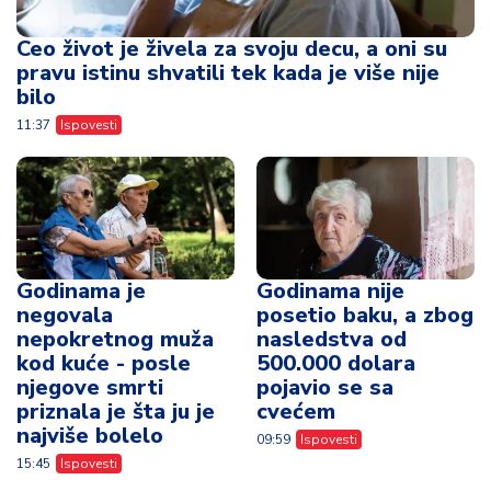
Ceo život je živela za svoju decu, a oni su
pravu istinu shvatili tek kada je više nije
bilo
11:37
Ispovesti
Godinama je
Godinama nije
negovala
posetio baku, a zbog
nepokretnog muža
nasledstva od
kod kuće - posle
500.000 dolara
njegove smrti
pojavio se sa
priznala je šta ju je
cvećem
najviše bolelo
09:59
Ispovesti
15:45
Ispovesti