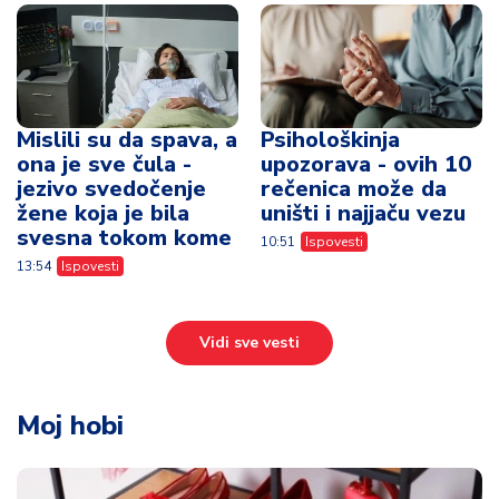
Mislili su da spava, a
Psihološkinja
ona je sve čula -
upozorava - ovih 10
jezivo svedočenje
rečenica može da
žene koja je bila
uništi i najjaču vezu
svesna tokom kome
10:51
Ispovesti
13:54
Ispovesti
Vidi sve vesti
Moj hobi