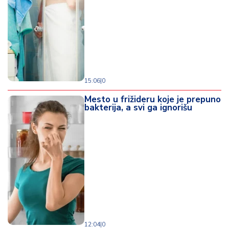
15:06
|
0
Mesto u frižideru koje je prepuno
bakterija, a svi ga ignorišu
12:04
|
0