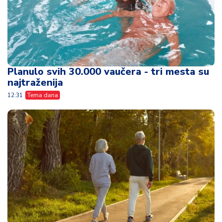
Planulo svih 30.000 vaučera - tri mesta su
najtraženija
12:31
Tema dana