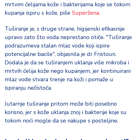
mrtvim ćelijama kože i bakterijama koje se tokom
kupanja ispiru s kože, piše
Superžena.
Tuširanje je, s druge strane, higijenski efikasnije
upravo zato što voda neprestano otiče. "Tuširanje
podrazumeva stalan mlaz vode koji ispire
potencijalne bacile", objasnila je dr Fristoun.
Dodala je da se tuširanjem uklanja više mikroba i
mrtvih ćelija kože nego kupanjem, jer kontinuirani
mlaz vode stvara trenje na koži i pomaže u
ispiranju nečistoća.
Jutarnje tuširanje pritom može biti posebno
korisno, jer s kože uklanja znoj i bakterije koje su
tokom noći mogle da se nakupe s posteljine.