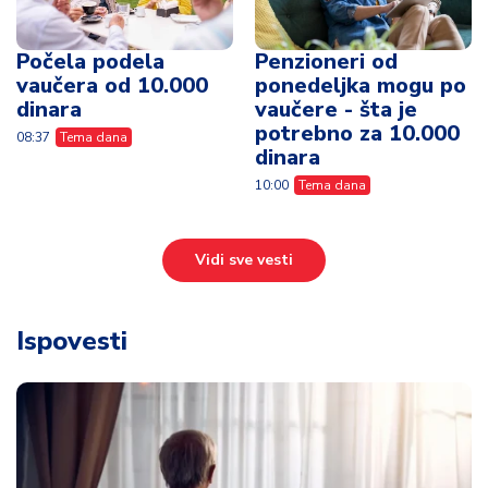
Počela podela
Penzioneri od
vaučera od 10.000
ponedeljka mogu po
dinara
vaučere - šta je
potrebno za 10.000
08:37
Tema dana
dinara
10:00
Tema dana
Vidi sve vesti
Ispovesti