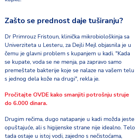
o
d
a
Zašto se prednost daje tuširanju?
Dr Primrouz Fristoun, klinička mikrobiološkinja sa
Univerziteta u Lesteru, za Dejli Mejl objasnila je u
čemu je glavni problem s kupanjem u kadi. "Kada
se kupate, voda se ne menja, pa zapravo samo
premeštate bakterije koje se nalaze na vašem telu
s jednog dela kože na drugi", rekla je.
Pročitajte OVDE kako smanjiti potrošnju struje
do 6.000 dinara.
Drugim rečima, dugo natapanje u kadi možda jeste
opuštajuće, ali s higijenske strane nije idealno. Telo
tada ostaje u istoj vodi, zajedno s nečistoćama,