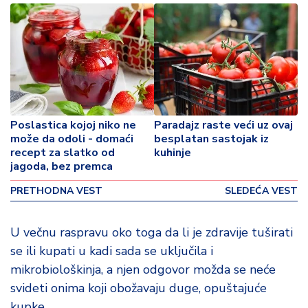
p
o
v
i
n
a
Z
Poslastica kojoj niko ne
Paradajz raste veći uz ovaj
d
može da odoli - domaći
besplatan sastojak iz
r
recept za slatko od
kuhinje
a
jagoda, bez premca
v
lj
PRETHODNA VEST
SLEDEĆA VEST
e
U večnu raspravu oko toga da li je zdravije tuširati
R
se ili kupati u kadi sada se uključila i
a
mikrobiološkinja, a njen odgovor možda se neće
z
o
svideti onima koji obožavaju duge, opuštajuće
n
kupke.