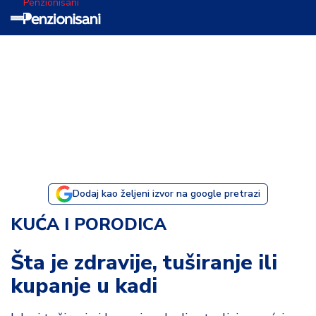
Penzionisani
T
e
m
a
d
a
n
a
Dodaj kao željeni izvor na google pretrazi
I
KUĆA I PORODICA
s
p
Šta je zdravije, tuširanje ili
o
kupanje u kadi
v
e
s