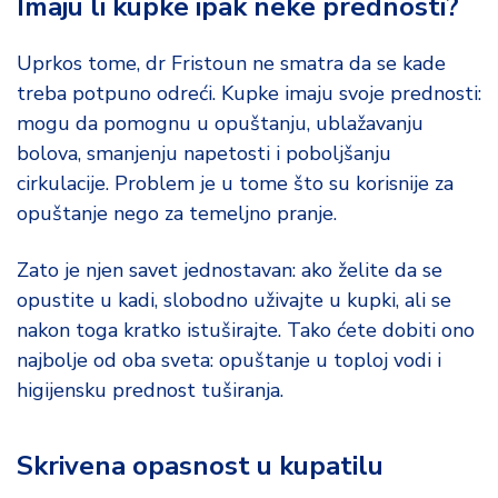
Imaju li kupke ipak neke prednosti?
Uprkos tome, dr Fristoun ne smatra da se kade
treba potpuno odreći. Kupke imaju svoje prednosti:
mogu da pomognu u opuštanju, ublažavanju
bolova, smanjenju napetosti i poboljšanju
cirkulacije. Problem je u tome što su korisnije za
opuštanje nego za temeljno pranje.
Zato je njen savet jednostavan: ako želite da se
opustite u kadi, slobodno uživajte u kupki, ali se
nakon toga kratko istuširajte. Tako ćete dobiti ono
najbolje od oba sveta: opuštanje u toploj vodi i
higijensku prednost tuširanja.
Skrivena opasnost u kupatilu