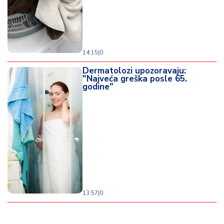
14:15
|
0
Dermatolozi upozoravaju:
"Najveća greška posle 65.
godine"
13:57
|
0