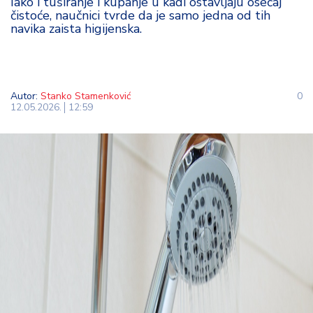
Iako i tuširanje i kupanje u kadi ostavljaju osećaj
t
čistoće, naučnici tvrde da je samo jedna od tih
i
navika zaista higijenska.
M
oj
h
Autor:
Stanko Stamenković
0
o
12.05.2026.
12:59
bi
M
oj
a
p
e
n
zij
a
K