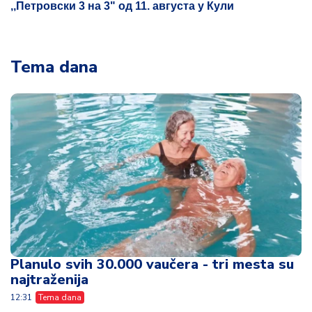
,,Петровски 3 на 3" од 11. августа у Кули
Tema dana
Planulo svih 30.000 vaučera - tri mesta su
najtraženija
12:31
Tema dana