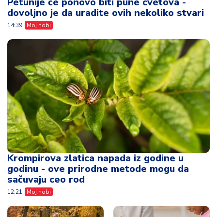
Petunije će ponovo biti pune cvetova -
dovoljno je da uradite ovih nekoliko stvari
14:39
Moj hobi
Krompirova zlatica napada iz godine u
godinu - ove prirodne metode mogu da
sačuvaju ceo rod
12:21
Moj hobi