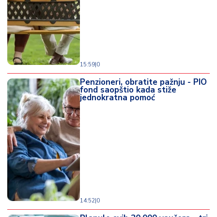
15:59
|
0
Penzioneri, obratite pažnju - PIO
fond saopštio kada stiže
jednokratna pomoć
14:52
|
0