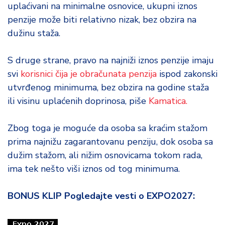
uplaćivani na minimalne osnovice, ukupni iznos
penzije može biti relativno nizak, bez obzira na
dužinu staža.
S druge strane, pravo na najniži iznos penzije imaju
svi
korisnici čija je obračunata penzija
ispod zakonski
utvrđenog minimuma, bez obzira na godine staža
ili visinu uplaćenih doprinosa, piše
Kamatica.
Zbog toga je moguće da osoba sa kraćim stažom
prima najnižu zagarantovanu penziju, dok osoba sa
dužim stažom, ali nižim osnovicama tokom rada,
ima tek nešto viši iznos od tog minimuma.
BONUS KLIP Pogledajte vesti o EXPO2027: