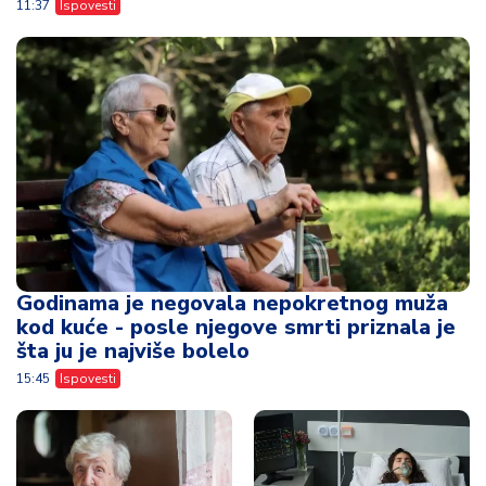
11:37
Ispovesti
Godinama je negovala nepokretnog muža
kod kuće - posle njegove smrti priznala je
šta ju je najviše bolelo
15:45
Ispovesti