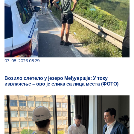
07. 08. 2026 08:29
Возило слетело у језеро Међувршје: У току
извлачење – ово је слика са лица места (ФОТО)