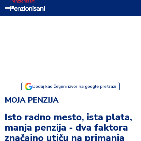
Penzionisani
T
e
m
a
d
a
n
a
Dodaj kao željeni izvor na google pretrazi
I
MOJA PENZIJA
s
p
Isto radno mesto, ista plata,
o
manja penzija - dva faktora
v
e
značajno utiču na primanja
s