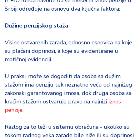
Iz PIO fonda navode da se mesečni iznos penzije u
d
Srbiji određuje na osnovu dva ključna faktora:
a
Dužine penzijskog staža
Visine ostvarenih zarada, odnosno osnovica na koje
su plaćani doprinosi, a koje su evidentirane u
matičnoj evidenciji.
U praksi, može se dogoditi da osoba sa dužim
stažom ima penziju tek neznatno veću od najnižeg
zakonski garantovanog iznosa, dok druga osoba sa
kraćim stažom ostvaruje pravo na najniži
iznos
penzije
.
Razlog za to leži u sistemu obračuna - ukoliko su
tokom radnog veka zarade bile niže ili su doprinosi