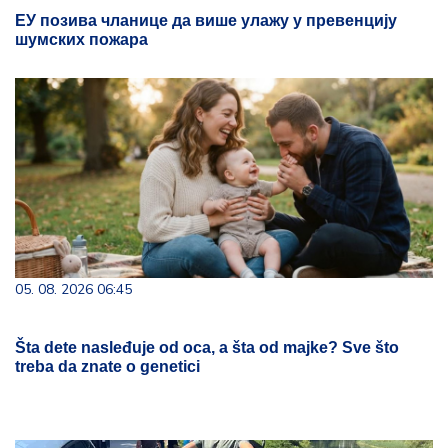
ЕУ позива чланице да више улажу у превенцију
шумских пожара
05. 08. 2026 06:45
Šta dete nasleđuje od oca, a šta od majke? Sve što
treba da znate o genetici