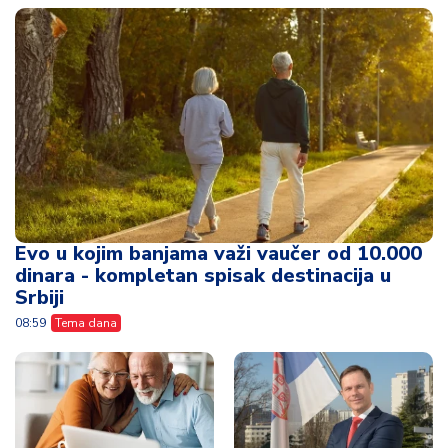
Evo u kojim banjama važi vaučer od 10.000
dinara - kompletan spisak destinacija u
Srbiji
08:59
Tema dana