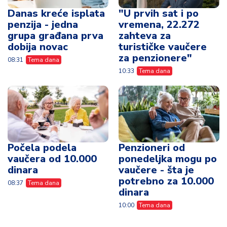
Danas kreće isplata
"U prvih sat i po
penzija - jedna
vremena, 22.272
grupa građana prva
zahteva za
dobija novac
turističke vaučere
za penzionere"
08:31
Tema dana
10:33
Tema dana
Počela podela
Penzioneri od
vaučera od 10.000
ponedeljka mogu po
dinara
vaučere - šta je
potrebno za 10.000
08:37
Tema dana
dinara
10:00
Tema dana