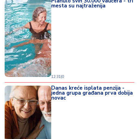
Planulo svih 30.000 vaučera - tri
mesta su najtraženija
12:31
|
0
Danas kreće isplata penzija -
jedna grupa građana prva dobija
novac