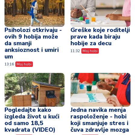
Psiholozi otkrivaju -
Greške koje roditelji
ovih 9 hobija može
prave kada biraju
da smanji
hobije za decu
anksioznost i umiri
11:32
Moj hobi
um
13:16
Moj hobi
Pogledajte kako
Jedna navika menja
izgleda život u kući
raspoloženje - hobi
od samo 18,5
koji smanjuje stres i
kvadrata (VIDEO)
čuva zdravlje mozga