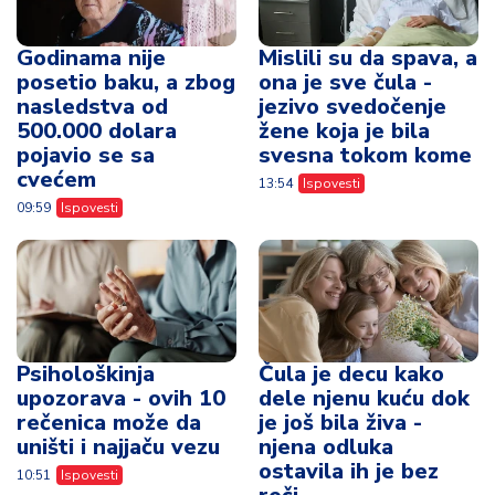
Godinama nije
Mislili su da spava, a
posetio baku, a zbog
ona je sve čula -
nasledstva od
jezivo svedočenje
500.000 dolara
žene koja je bila
pojavio se sa
svesna tokom kome
cvećem
13:54
Ispovesti
09:59
Ispovesti
Psihološkinja
Čula je decu kako
upozorava - ovih 10
dele njenu kuću dok
rečenica može da
je još bila živa -
uništi i najjaču vezu
njena odluka
ostavila ih je bez
10:51
Ispovesti