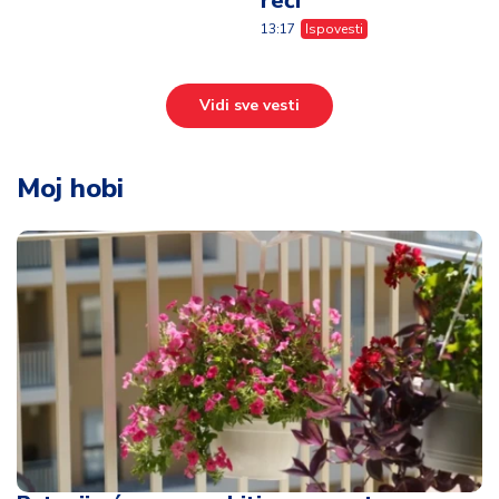
reči
13:17
Ispovesti
Vidi sve vesti
Moj hobi