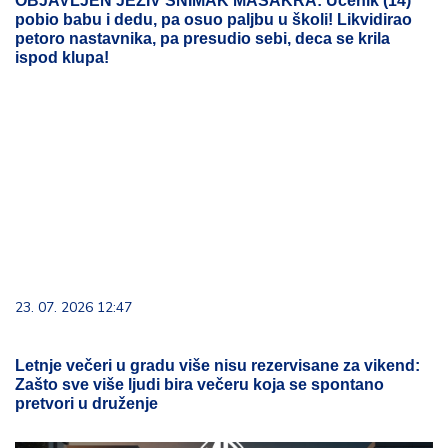
OBJAVLJEN JEZIV SNIMAK MASAKRA: Učenik (14)
pobio babu i dedu, pa osuo paljbu u školi! Likvidirao
petoro nastavnika, pa presudio sebi, deca se krila
ispod klupa!
23. 07. 2026 12:47
Letnje večeri u gradu više nisu rezervisane za vikend:
Zašto sve više ljudi bira večeru koja se spontano
pretvori u druženje