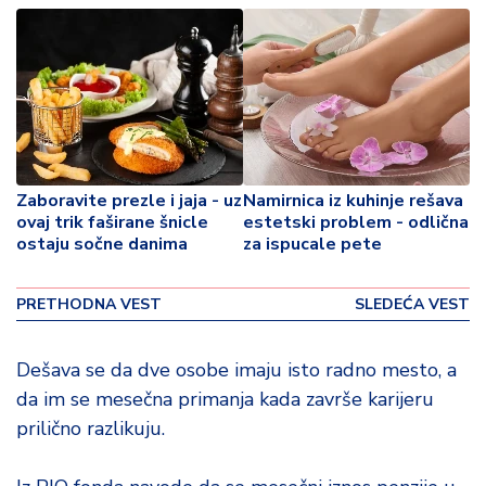
o
v
i
n
a
Z
d
Zaboravite prezle i jaja - uz
Namirnica iz kuhinje rešava
r
ovaj trik faširane šnicle
estetski problem - odlična
a
ostaju sočne danima
za ispucale pete
v
lj
e
PRETHODNA VEST
SLEDEĆA VEST
R
Dešava se da dve osobe imaju isto radno mesto, a
a
da im se mesečna primanja kada završe karijeru
z
o
prilično razlikuju.
n
o