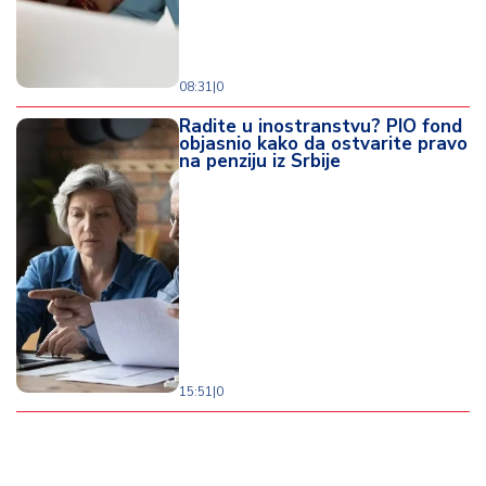
08:31
|
0
Radite u inostranstvu? PIO fond
objasnio kako da ostvarite pravo
na penziju iz Srbije
15:51
|
0