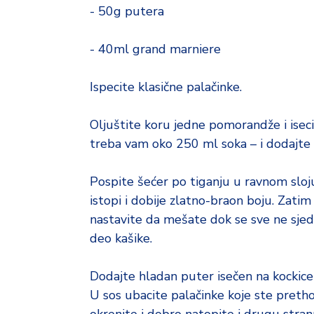
- 50g putera
- 40ml grand marniere
Ispecite klasične palačinke.
Oljuštite koru jedne pomorandže i iseci
treba vam oko 250 ml soka – i dodajte
Pospite šećer po tiganju u ravnom sloju
istopi i dobije zlatno-braon boju. Zatim
nastavite da mešate dok se sve ne sjedi
deo kašike.
Dodajte hladan puter isečen na kockice 
U sos ubacite palačinke koje ste pretho