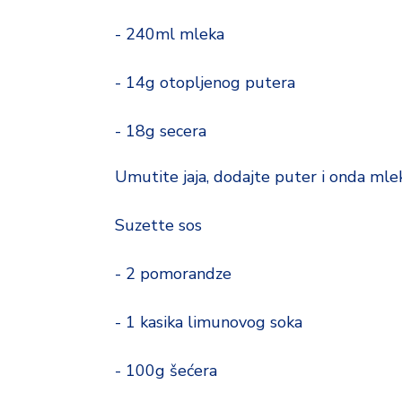
- 240ml mleka
- 14g otopljenog putera
- 18g secera
Umutite jaja, dodajte puter i onda mle
Suzette sos
- 2 pomorandze
- 1 kasika limunovog soka
- 100g šećera