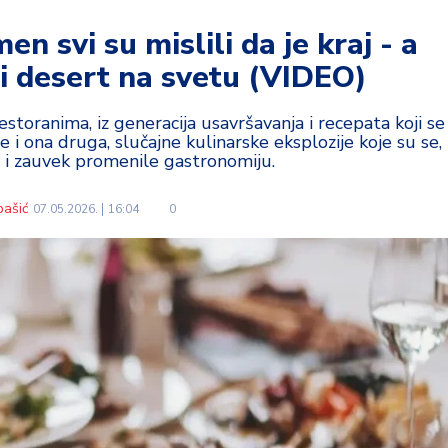
n svi su mislili da je kraj - a
ji desert na svetu (VIDEO)
restoranima, iz generacija usavršavanja i recepata koji se
i ona druga, slučajne kulinarske eksplozije koje su se,
e i zauvek promenile gastronomiju.
bašić
07.05.2026.
16:04
0