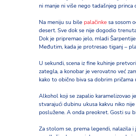
o
ni manje ni više nego tadašnjeg princa 
d
a
Na meniju su bile
palačinke
sa sosom od
desert. Sve dok se nije dogodio trenuta
Dok je pripremao jelo, mladi Šarpentije
Međutim, kada je protresao tiganj – p
U sekundi, scena iz fine kuhinje pretvor
zategla, a konobar je verovatno već zamiš
kako to obično biva sa dobrim pričama u
Alkohol koji se zapalio karamelizovao j
stvarajući dubinu ukusa kakvu niko nij
poslužene. A onda preokret. Gosti su bi
Za stolom se, prema legendi, nalazila 