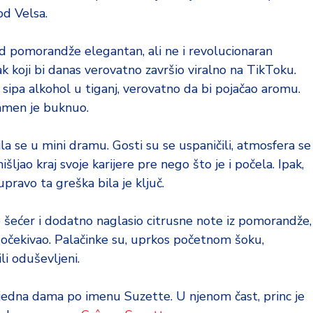
od Velsa.
 pomorandže elegantan, ali ne i revolucionaran
k koji bi danas verovatno završio viralno na TikToku.
 sipa alkohol u tiganj, verovatno da bi pojačao aromu.
lamen je buknuo.
ila se u mini dramu. Gosti su se uspaničili, atmosfera se
ljao kraj svoje karijere pre nego što je i počela. Ipak,
pravo ta greška bila je ključ.
e šećer i dodatno naglasio citrusne note iz pomorandže,
e očekivao. Palačinke su, uprkos početnom šoku,
li oduševljeni.
i jedna dama po imenu Suzette. U njenom čast, princ je