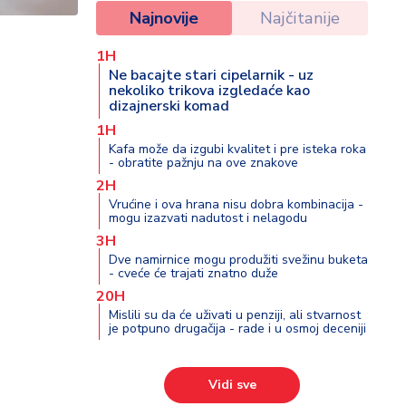
Najnovije
Najčitanije
1H
Ne bacajte stari cipelarnik - uz
nekoliko trikova izgledaće kao
dizajnerski komad
1H
Kafa može da izgubi kvalitet i pre isteka roka
- obratite pažnju na ove znakove
2H
Vrućine i ova hrana nisu dobra kombinacija -
mogu izazvati nadutost i nelagodu
3H
Dve namirnice mogu produžiti svežinu buketa
- cveće će trajati znatno duže
20H
Mislili su da će uživati u penziji, ali stvarnost
je potpuno drugačija - rade i u osmoj deceniji
Vidi sve