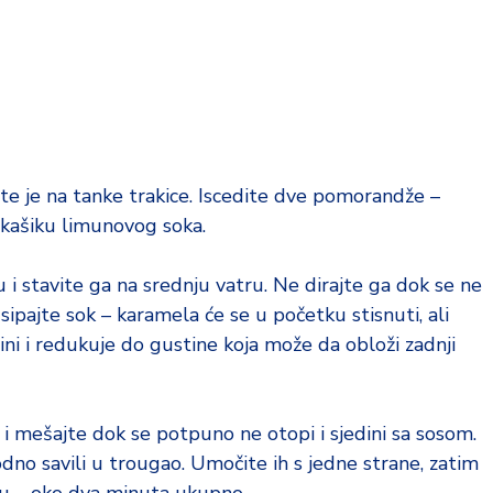
te je na tanke trakice. Iscedite dve pomorandže –
 kašiku limunovog soka.
 i stavite ga na srednju vatru. Ne dirajte ga dok se ne
 sipajte sok – karamela će se u početku stisnuti, ali
ni i redukuje do gustine koja može da obloži zadnji
i mešajte dok se potpuno ne otopi i sjedini sa sosom.
dno savili u trougao. Umočite ih s jedne strane, zatim