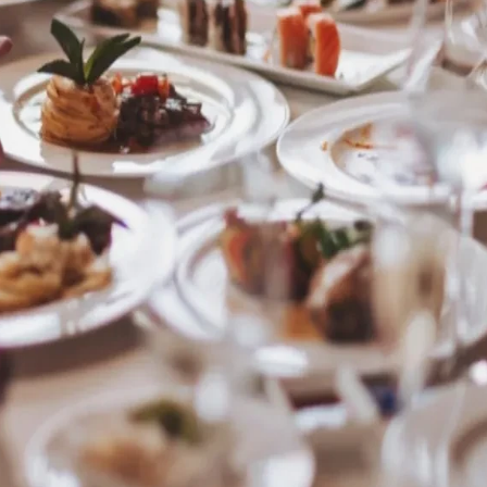
22 °
Lozni