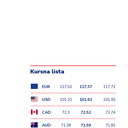
Kursna lista
EUR
117,02
117,37
117,72
USD
101,32
101,62
101,93
CAD
72,3
72,52
72,74
AUD
71,38
71,59
71,81