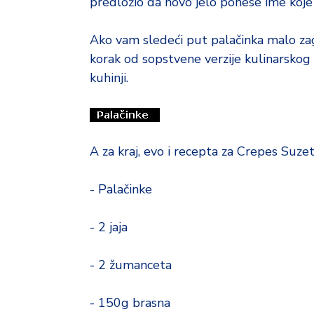
predložio da novo jelo ponese ime koj
Ako vam sledeći put palačinka malo zago
korak od sopstvene verzije kulinarsk
kuhinji.
A za kraj, evo i recepta za Crepes Suzet
- Palačinke
- 2 jaja
- 2 žumanceta
- 150g brasna