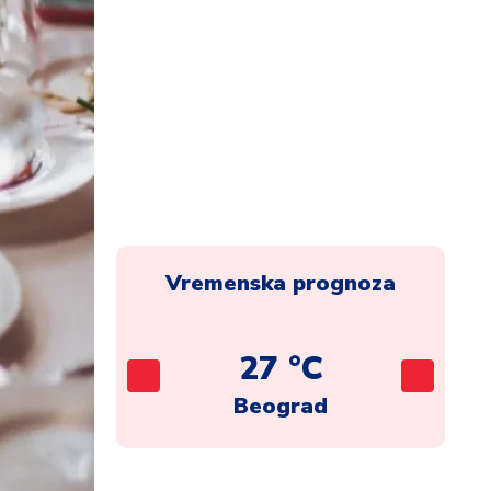
Vremenska prognoza
C
27 °C
ca
Beograd