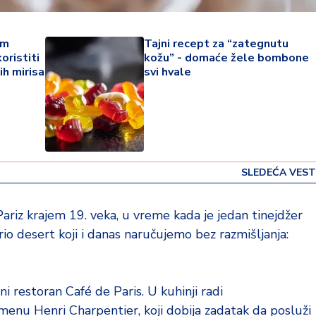
im
Tajni recept za “zategnutu
oristiti
kožu” - domaće žele bombone
ih mirisa
svi hvale
SLEDEĆA VEST
Pariz krajem 19. veka, u vreme kada je jedan tinejdžer
rio desert koji i danas naručujemo bez razmišljanja:
 restoran Café de Paris. U kuhinji radi
menu Henri Charpentier, koji dobija zadatak da posluži