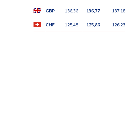
GBP
136,36
136,77
137,18
CHF
125,48
125,86
126,23