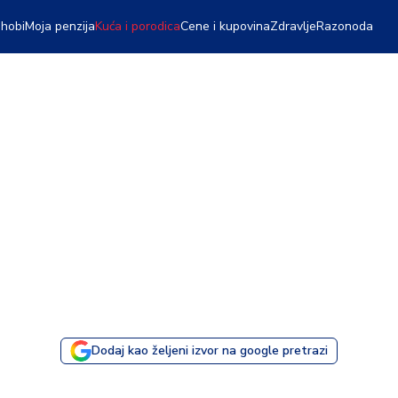
 hobi
Moja penzija
Kuća i porodica
Cene i kupovina
Zdravlje
Razonoda
Dodaj kao željeni izvor na google pretrazi