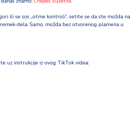
e danas znamo:
Crêpes Suzette
.
ri ili se sos „otme kontroli“, setite se da ste možda na
og remek-dela. Samo, možda bez otvorenog plamena u
te uz instrukcije iz ovog TikTok videa: