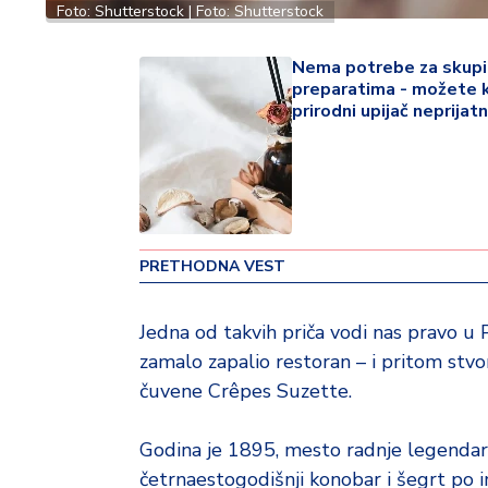
Foto: Shutterstock | Foto: Shutterstock
o
v
i
Nema potrebe za skup
n
preparatima - možete k
prirodni upijač neprijatn
a
Z
d
r
a
v
PRETHODNA VEST
lj
e
Jedna od takvih priča vodi nas pravo u 
zamalo zapalio restoran – i pritom stvo
R
čuvene Crêpes Suzette.
a
z
o
Godina je 1895, mesto radnje legendarni
n
četrnaestogodišnji konobar i šegrt po i