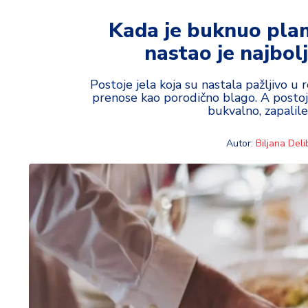
t
i
Kada je buknuo plame
nastao je najbol
M
oj
h
Postoje jela koja su nastala pažljivo u 
prenose kao porodično blago. A postoje 
o
bukvalno, zapalil
bi
Autor:
Biljana Deli
M
oj
a
p
e
n
zij
a
K
u