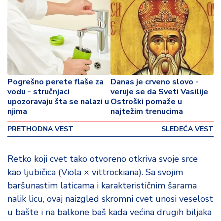
o
v
i
n
a
Z
d
Pogrešno perete flaše za
Danas je crveno slovo -
vodu - stručnjaci
veruje se da Sveti Vasilije
r
upozoravaju šta se nalazi u
Ostroški pomaže u
a
njima
najtežim trenucima
v
lj
PRETHODNA VEST
SLEDEĆA VEST
e
Retko koji cvet tako otvoreno otkriva svoje srce
R
kao ljubičica (Viola × vittrockiana). Sa svojim
a
z
baršunastim laticama i karakterističnim šarama
o
nalik licu, ovaj naizgled skromni cvet unosi veselost
n
u bašte i na balkone baš kada većina drugih biljaka
o