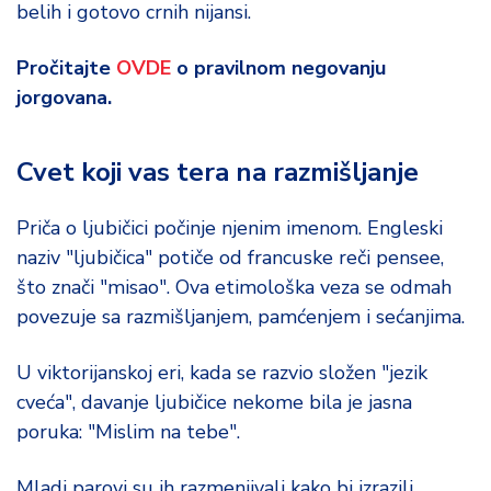
belih i gotovo crnih nijansi.
Pročitajte
OVDE
o pravilnom negovanju
jorgovana.
Cvet koji vas tera na razmišljanje
Priča o ljubičici počinje njenim imenom. Engleski
naziv "ljubičica" potiče od francuske reči pensee,
što znači "misao". Ova etimološka veza se odmah
povezuje sa razmišljanjem, pamćenjem i sećanjima.
U viktorijanskoj eri, kada se razvio složen "jezik
cveća", davanje ljubičice nekome bila je jasna
poruka: "Mislim na tebe".
Mladi parovi su ih razmenjivali kako bi izrazili