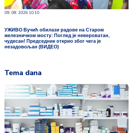
09. 08. 2026 10:10
УЖИВО Вучић обилази радове на Старом
железничком мосту: Поглед је невероватан,
чудесан! Председник открио због чега је
незадовољан (ВИДЕО)
Tema dana