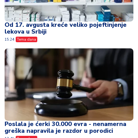
Od 17. avgusta kreće veliko pojeftinjenje
lekova u Srbiji
15:24
Tema dana
Poslala je ćerki 30.000 evra - nenamerna
greška napravila je razdor u porodici