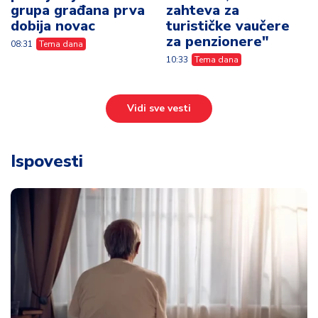
grupa građana prva
zahteva za
dobija novac
turističke vaučere
za penzionere"
08:31
Tema dana
10:33
Tema dana
Vidi sve vesti
Ispovesti