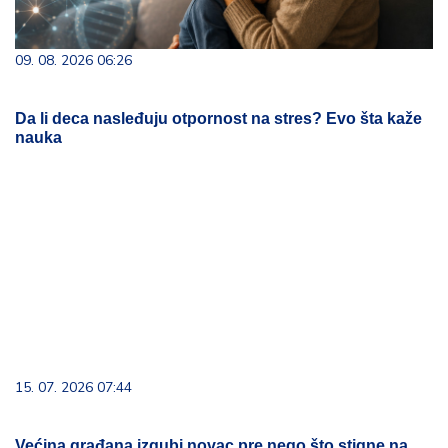
09. 08. 2026 06:26
Da li deca nasleđuju otpornost na stres? Evo šta kaže
nauka
15. 07. 2026 07:44
Većina građana izgubi novac pre nego što stigne na