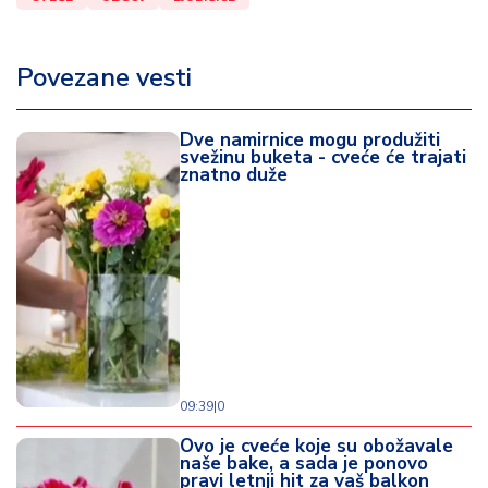
Povezane vesti
Dve namirnice mogu produžiti
svežinu buketa - cveće će trajati
znatno duže
09:39
|
0
Ovo je cveće koje su obožavale
naše bake, a sada je ponovo
pravi letnji hit za vaš balkon