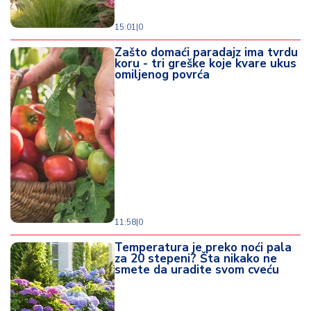
15:01
|
0
Zašto domaći paradajz ima tvrdu
koru - tri greške koje kvare ukus
omiljenog povrća
11:58
|
0
Temperatura je preko noći pala
za 20 stepeni? Šta nikako ne
smete da uradite svom cveću