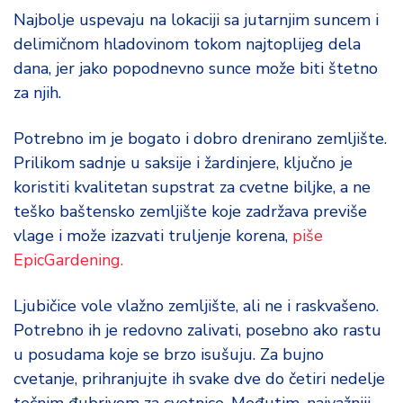
Najbolje uspevaju na lokaciji sa jutarnjim suncem i
delimičnom hladovinom tokom najtoplijeg dela
dana, jer jako popodnevno sunce može biti štetno
za njih.
Potrebno im je bogato i dobro drenirano zemljište.
Prilikom sadnje u saksije i žardinjere, ključno je
koristiti kvalitetan supstrat za cvetne biljke, a ne
teško baštensko zemljište koje zadržava previše
vlage i može izazvati truljenje korena,
piše
EpicGardening.
Ljubičice vole vlažno zemljište, ali ne i raskvašeno.
Potrebno ih je redovno zalivati, posebno ako rastu
u posudama koje se brzo isušuju. Za bujno
cvetanje, prihranjujte ih svake dve do četiri nedelje