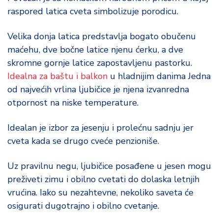
raspored latica cveta simbolizuje porodicu.
Velika donja latica predstavlja bogato obučenu
maćehu, dve bočne latice njenu ćerku, a dve
skromne gornje latice zapostavljenu pastorku.
Idealna za baštu i balkon
u hladnijim danima Jedna
od najvećih vrlina ljubičice je njena izvanredna
otpornost na niske temperature.
Idealan je izbor za jesenju i prolećnu sadnju jer
cveta kada se drugo cveće penzioniše.
Uz pravilnu negu, ljubičice posađene u jesen mogu
preživeti zimu i obilno cvetati do dolaska letnjih
vrućina. Iako su nezahtevne, nekoliko saveta će
osigurati dugotrajno i obilno cvetanje.