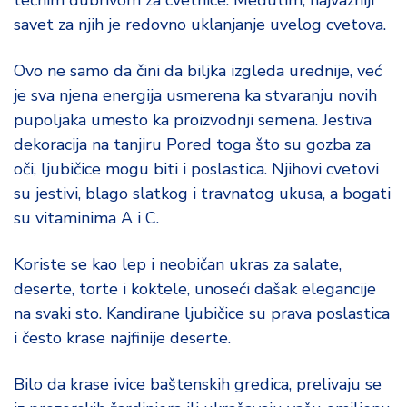
tečnim đubrivom za cvetnice. Međutim, najvažniji
savet za njih je redovno uklanjanje uvelog cvetova.
Ovo ne samo da čini da biljka izgleda urednije, već
je sva njena energija usmerena ka stvaranju novih
pupoljaka umesto ka proizvodnji semena. Jestiva
dekoracija na tanjiru Pored toga što su gozba za
oči, ljubičice mogu biti i poslastica. Njihovi cvetovi
su jestivi, blago slatkog i travnatog ukusa, a bogati
su vitaminima A i C.
Koriste se kao lep i neobičan ukras za salate,
deserte, torte i koktele, unoseći dašak elegancije
na svaki sto. Kandirane ljubičice su prava poslastica
i često krase najfinije deserte.
Bilo da krase ivice baštenskih gredica, prelivaju se