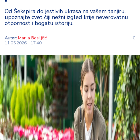
t
Od Šekspira do jestivih ukrasa na vašem tanjiru,
i
upoznajte cvet čiji nežni izgled krije neverovatnu
otpornost i bogatu istoriju.
M
oj
Autor:
Marija Bosiljčić
0
h
11.05.2026.
17:40
o
bi
M
oj
a
p
e
n
zij
a
K