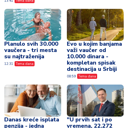
13:41
Tema dana
Planulo svih 30.000
Evo u kojim banjama
vaučera - tri mesta
važi vaučer od
su najtraženija
10.000 dinara -
kompletan spisak
12:31
Tema dana
destinacija u Srbiji
08:59
Tema dana
Danas kreće isplata
"U prvih sat i po
penzija - jedna
vremena, 22.272