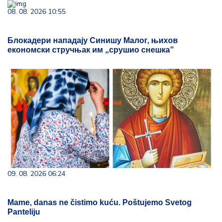
08. 08. 2026 10:55
Блокадери нападају Синишу Малог, њихов
економски стручњак им „срушио снешка”
09. 08. 2026 06:24
Mame, danas ne čistimo kuću. Poštujemo Svetog
Panteliju