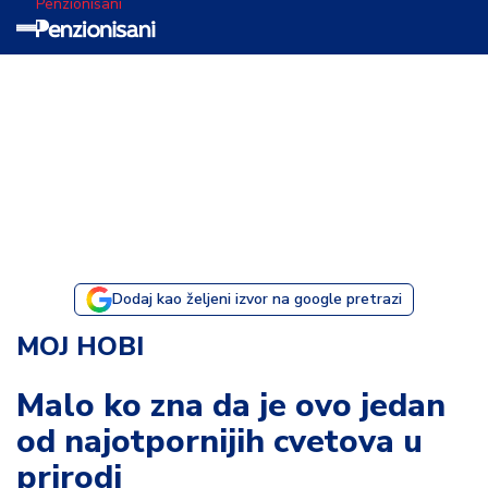
Penzionisani
T
e
m
a
d
a
n
a
Dodaj kao željeni izvor na google pretrazi
I
MOJ HOBI
s
p
Malo ko zna da je ovo jedan
o
od najotpornijih cvetova u
v
e
prirodi
s