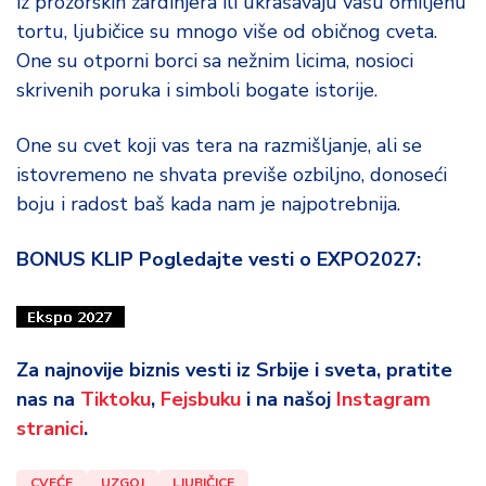
iz prozorskih žardinjera ili ukrašavaju vašu omiljenu
tortu, ljubičice su mnogo više od običnog cveta.
One su otporni borci sa nežnim licima, nosioci
skrivenih poruka i simboli bogate istorije.
One su cvet koji vas tera na razmišljanje, ali se
istovremeno ne shvata previše ozbiljno, donoseći
boju i radost baš kada nam je najpotrebnija.
BONUS KLIP Pogledajte vesti o EXPO2027:
Za najnovije biznis vesti iz Srbije i sveta, pratite
nas na
Tiktoku
,
Fejsbuku
i na našoj
Instagram
stranici
.
CVEĆE
UZGOJ
LJUBIČICE