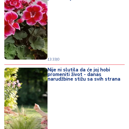
13:33
|
0
Nije ni slutila da će joj hobi
promeniti život - danas
narudžbine stižu sa svih strana