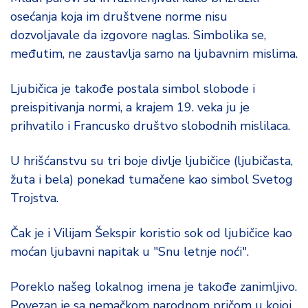
osećanja koja im društvene norme nisu
dozvoljavale da izgovore naglas. Simbolika se,
međutim, ne zaustavlja samo na ljubavnim mislima.
Ljubičica je takođe postala simbol slobode i
preispitivanja normi, a krajem 19. veka ju je
prihvatilo i Francusko društvo slobodnih mislilaca.
U hrišćanstvu su tri boje divlje ljubičice (ljubičasta,
žuta i bela) ponekad tumačene kao simbol Svetog
Trojstva.
Čak je i Vilijam Šekspir koristio sok od ljubičice kao
moćan ljubavni napitak u "Snu letnje noći".
Poreklo našeg lokalnog imena je takođe zanimljivo.
Povezan je sa nemačkom narodnom pričom u kojoj