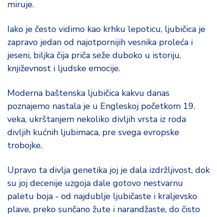
miruje.
d
a
Iako je često vidimo kao krhku lepoticu, ljubičica je
zapravo jedan od najotpornijih vesnika proleća i
jeseni, biljka čija priča seže duboko u istoriju,
književnost i ljudske emocije.
Moderna baštenska ljubičica kakvu danas
poznajemo nastala je u Engleskoj početkom 19.
veka, ukrštanjem nekoliko divljih vrsta iz roda
divljih kućnih ljubimaca, pre svega evropske
trobojke.
Upravo ta divlja genetika joj je dala izdržljivost, dok
su joj decenije uzgoja dale gotovo nestvarnu
paletu boja - od najdublje ljubičaste i kraljevsko
plave, preko sunčano žute i narandžaste, do čisto