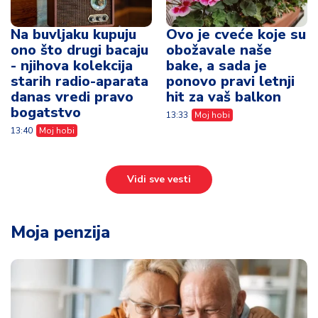
Na buvljaku kupuju
Ovo je cveće koje su
ono što drugi bacaju
obožavale naše
- njihova kolekcija
bake, a sada je
starih radio-aparata
ponovo pravi letnji
danas vredi pravo
hit za vaš balkon
bogatstvo
13:33
Moj hobi
13:40
Moj hobi
Vidi sve vesti
Moja penzija