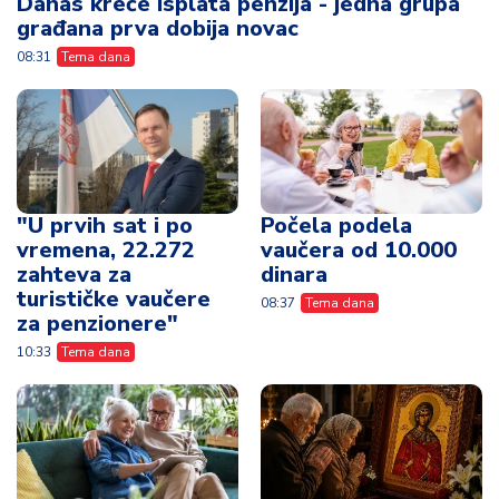
Danas kreće isplata penzija - jedna grupa
građana prva dobija novac
08:31
Tema dana
"U prvih sat i po
Počela podela
vremena, 22.272
vaučera od 10.000
zahteva za
dinara
turističke vaučere
08:37
Tema dana
za penzionere"
10:33
Tema dana