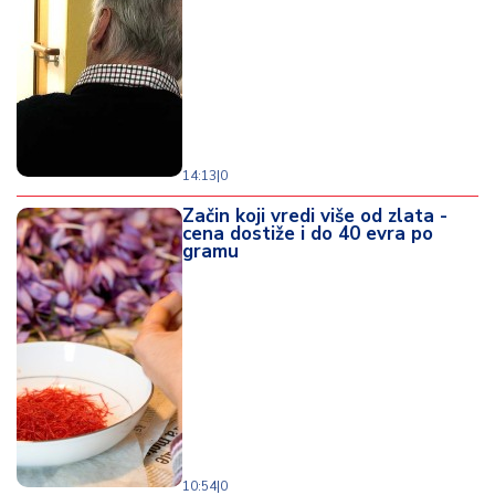
o
d
a
14:13
|
0
Začin koji vredi više od zlata -
cena dostiže i do 40 evra po
gramu
10:54
|
0