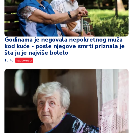
Godinama je negovala nepokretnog muža
kod kuće - posle njegove smrti priznala je
šta ju je najviše bolelo
15:45
Ispovesti