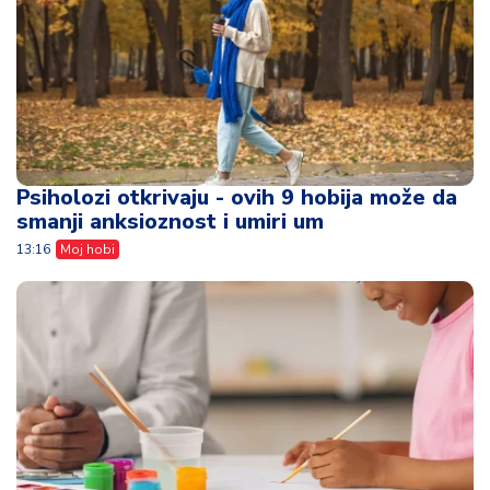
Psiholozi otkrivaju - ovih 9 hobija može da
smanji anksioznost i umiri um
13:16
Moj hobi