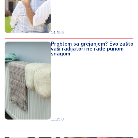
14:49
|
0
Problem sa grejanjem? Evo zašto
vaši radijatori ne rade punom
snagom
11:25
|
0