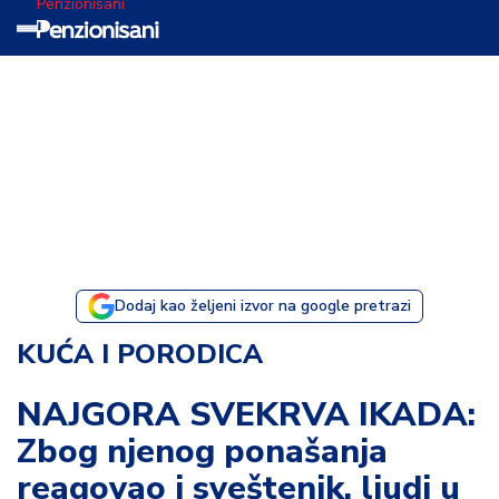
Penzionisani
T
e
m
a
d
a
n
a
Dodaj kao željeni izvor na google pretrazi
I
KUĆA I PORODICA
s
p
NAJGORA SVEKRVA IKADA:
o
Zbog njenog ponašanja
v
e
reagovao i sveštenik, ljudi u
s