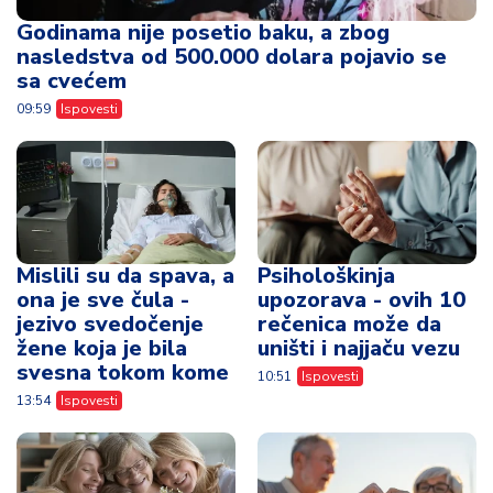
Godinama nije posetio baku, a zbog
nasledstva od 500.000 dolara pojavio se
sa cvećem
09:59
Ispovesti
Mislili su da spava, a
Psihološkinja
ona je sve čula -
upozorava - ovih 10
jezivo svedočenje
rečenica može da
žene koja je bila
uništi i najjaču vezu
svesna tokom kome
10:51
Ispovesti
13:54
Ispovesti