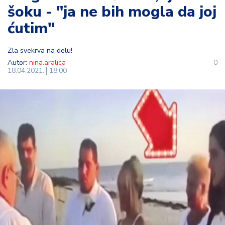
šoku - "ja ne bih mogla da joj
t
i
ćutim"
M
Zla svekrva na delu!
oj
Autor:
nina.aralica
0
h
18.04.2021.
18:00
o
bi
M
oj
a
p
e
n
zij
a
K