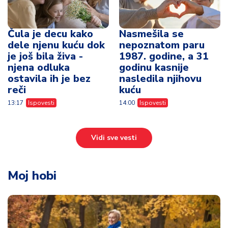
Čula je decu kako
Nasmešila se
dele njenu kuću dok
nepoznatom paru
je još bila živa -
1987. godine, a 31
njena odluka
godinu kasnije
ostavila ih je bez
nasledila njihovu
reči
kuću
13:17
Ispovesti
14:00
Ispovesti
Vidi sve vesti
Moj hobi