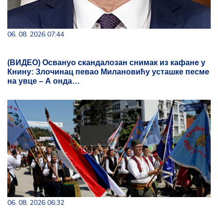
06. 08. 2026 07:44
(ВИДЕО) Освануо скандалозан снимак из кафане у
Книну: Злочинац певао Милановићу усташке песме
на увце – А онда…
06. 08. 2026 06:32