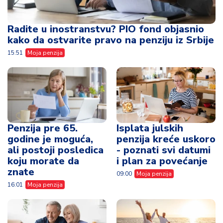
Radite u inostranstvu? PIO fond objasnio
kako da ostvarite pravo na penziju iz Srbije
15:51
Moja penzija
Penzija pre 65.
Isplata julskih
godine je moguća,
penzija kreće uskoro
ali postoji posledica
- poznati svi datumi
koju morate da
i plan za povećanje
znate
09:00
Moja penzija
16:01
Moja penzija