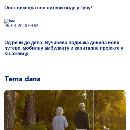
Овог викенда сви путеви воде у Гучу!
05. 08. 2026 09:52
Од речи до дела: Вучићева подршка донела нове
путеве, мобилну амбуланту и капиталне пројекте у
Књажевцу
Tema dana