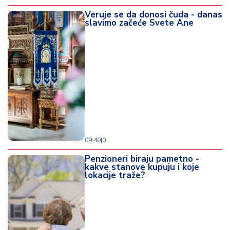
Veruje se da donosi čuda - danas
slavimo začeće Svete Ane
09:40
|
0
Penzioneri biraju pametno -
kakve stanove kupuju i koje
lokacije traže?