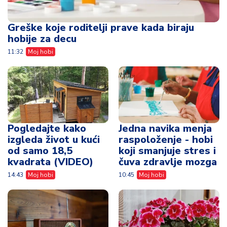
Greške koje roditelji prave kada biraju
hobije za decu
11:32
Moj hobi
Pogledajte kako
Jedna navika menja
izgleda život u kući
raspoloženje - hobi
od samo 18,5
koji smanjuje stres i
kvadrata (VIDEO)
čuva zdravlje mozga
14:43
Moj hobi
10:45
Moj hobi