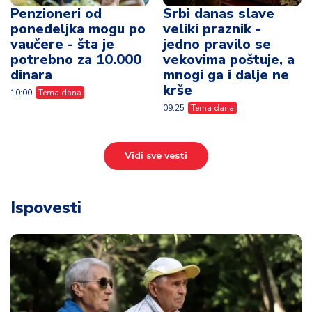
Penzioneri od
Srbi danas slave
ponedeljka mogu po
veliki praznik -
vaučere - šta je
jedno pravilo se
potrebno za 10.000
vekovima poštuje, a
dinara
mnogi ga i dalje ne
krše
10:00
Tema dana
09:25
Tema dana
Vidi sve vesti
Ispovesti