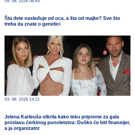
05. 08. 2026 06:45
Šta dete nasleđuje od oca, a šta od majke? Sve što
treba da znate o genetici
03. 08. 2026 14:21
Jelena Karleuša otkrila kako teku pripreme za gala
proslavu ćerkinog punoletstva: Duško će biti finansijer,
a ja organizator