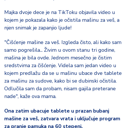
o
d
Majka dvoje dece je na TikToku objavila video u
a
kojem je pokazala kako je očistila mašinu za veš, a
njen snimak je zapanjio ljude!
"Čišćenje mašine za veš. Izgleda čisto, ali kako sam
samo pogrešila... Živim u ovom stanu tri godine,
mašina je bila ovde. Jednom mesečno je čistim
sredstvima za čišćenje. Videla sam jedan video u
kojem predlažu da se u mašinu ubace dve tablete
za mašinu za sudove, kako bi se dubinski očistila.
Odlučila sam da probam, nisam gajila preterane
nade", kaže ova mama.
Ona zatim ubacuje tablete u prazan bubanj
mašine za veš, zatvara vrata i uključuje program
za pranje pamuka na 60 stepeni.