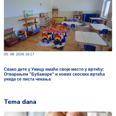
05. 08. 2026 16:17
Свако дете у Ужицу имаће своје место у вртићу:
Отварањем "Бубамаре" и нових сеоских вртића
укида се листа чекања
Tema dana