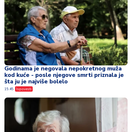
Godinama je negovala nepokretnog muža
kod kuće - posle njegove smrti priznala je
šta ju je najviše bolelo
15:45
Ispovesti