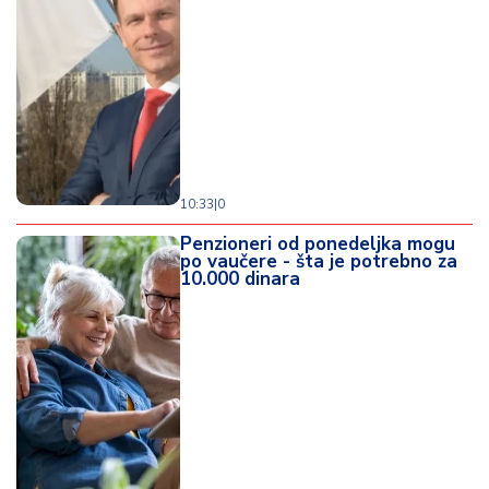
10:33
|
0
Penzioneri od ponedeljka mogu
po vaučere - šta je potrebno za
10.000 dinara