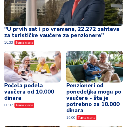
"U prvih sat i po vremena, 22.272 zahteva
za turističke vaučere za penzionere"
10:33
Tema dana
Počela podela
Penzioneri od
vaučera od 10.000
ponedeljka mogu po
dinara
vaučere - šta je
potrebno za 10.000
08:37
Tema dana
dinara
10:00
Tema dana