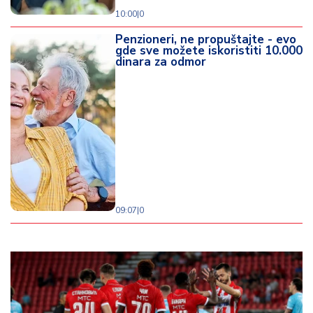
10:00
|
0
Penzioneri, ne propuštajte - evo
gde sve možete iskoristiti 10.000
dinara za odmor
09:07
|
0