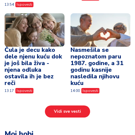
13:54
Ispovesti
Čula je decu kako
Nasmešila se
dele njenu kuću dok
nepoznatom paru
je još bila živa -
1987. godine, a 31
njena odluka
godinu kasnije
ostavila ih je bez
nasledila njihovu
reči
kuću
13:17
Ispovesti
14:00
Ispovesti
Vidi sve vesti
Moj hobi