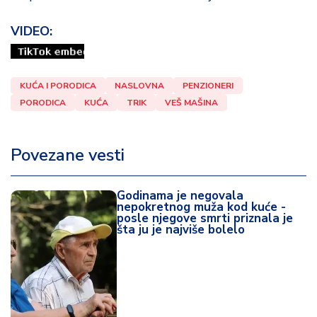
VIDEO:
KUĆA I PORODICA
NASLOVNA
PENZIONERI
PORODICA
KUĆA
TRIK
VEŠ MAŠINA
Povezane vesti
Godinama je negovala
nepokretnog muža kod kuće -
posle njegove smrti priznala je
šta ju je najviše bolelo