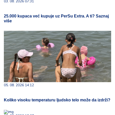
03. 08. 2026 07:31
25.000 kupaca već kupuje uz PerSu Extra. A ti? Saznaj
više
05. 08. 2026 14:12
Koliko visoku temperaturu ljudsko telo može da izdrži?