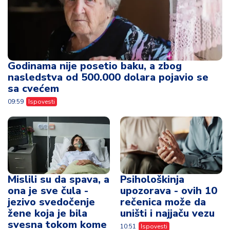
Godinama nije posetio baku, a zbog
nasledstva od 500.000 dolara pojavio se
sa cvećem
09:59
Ispovesti
Mislili su da spava, a
Psihološkinja
ona je sve čula -
upozorava - ovih 10
jezivo svedočenje
rečenica može da
žene koja je bila
uništi i najjaču vezu
svesna tokom kome
10:51
Ispovesti