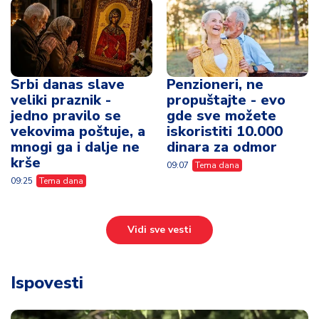
Srbi danas slave
Penzioneri, ne
veliki praznik -
propuštajte - evo
jedno pravilo se
gde sve možete
vekovima poštuje, a
iskoristiti 10.000
mnogi ga i dalje ne
dinara za odmor
krše
09:07
Tema dana
09:25
Tema dana
Vidi sve vesti
Ispovesti