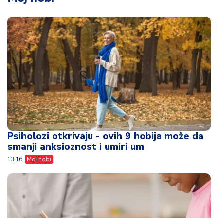
Psiholozi otkrivaju - ovih 9 hobija može da
smanji anksioznost i umiri um
13:16
Moj hobi