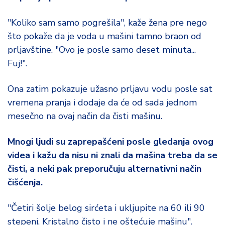
"Koliko sam samo pogrešila", kaže žena pre nego
što pokaže da je voda u mašini tamno braon od
prljavštine. "Ovo je posle samo deset minuta...
Fuj!".
Ona zatim pokazuje užasno prljavu vodu posle sat
vremena pranja i dodaje da će od sada jednom
mesečno na ovaj način da čisti mašinu.
Mnogi ljudi su zaprepašćeni posle gledanja ovog
videa i kažu da nisu ni znali da mašina treba da se
čisti, a neki pak preporučuju alternativni način
čišćenja.
"Četiri šolje belog sirćeta i ukljupite na 60 ili 90
stepeni. Kristalno čisto i ne oštećuje mašinu".