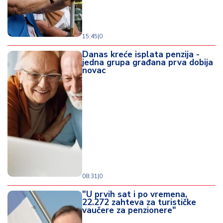
15:45
|
0
Danas kreće isplata penzija -
jedna grupa građana prva dobija
novac
08:31
|
0
"U prvih sat i po vremena,
22.272 zahteva za turističke
vaučere za penzionere"