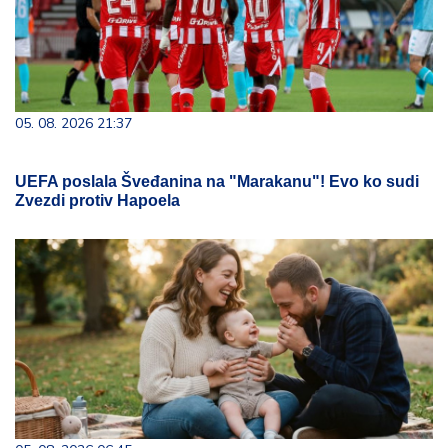
05. 08. 2026 21:37
UEFA poslala Šveđanina na "Marakanu"! Evo ko sudi
Zvezdi protiv Hapoela