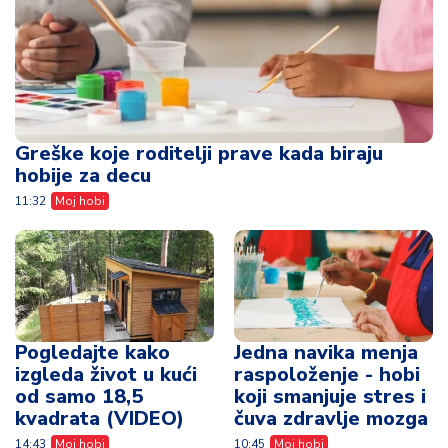
Greške koje roditelji prave kada biraju
hobije za decu
11:32
Moj hobi
Pogledajte kako
Jedna navika menja
izgleda život u kući
raspoloženje - hobi
od samo 18,5
koji smanjuje stres i
kvadrata (VIDEO)
čuva zdravlje mozga
14:43
Moj hobi
10:45
Moj hobi