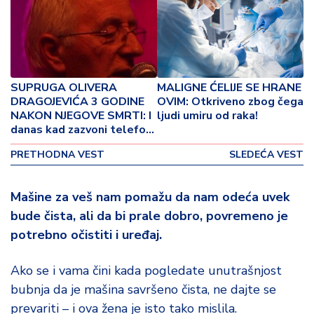
p
o
v
i
n
a
SUPRUGA OLIVERA
MALIGNE ĆELIJE SE HRANE
DRAGOJEVIĆA 3 GODINE
OVIM: Otkriveno zbog čega
NAKON NJEGOVE SMRTI: I
ljudi umiru od raka!
Z
danas kad zazvoni telefon,
d
mislim da me on zove!
r
PRETHODNA VEST
SLEDEĆA VEST
a
v
lj
Mašine za veš nam pomažu da nam odeća uvek
e
bude čista, ali da bi prale dobro, povremeno je
potrebno očistiti i uređaj.
R
a
Ako se i vama čini kada pogledate unutrašnjost
z
bubnja da je mašina savršeno čista, ne dajte se
o
n
prevariti – i ova žena je isto tako mislila.