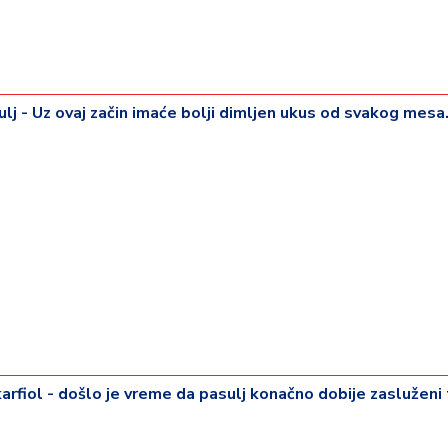
sulj - Uz ovaj začin imaće bolji dimljen ukus od svakog mesa
karfiol - došlo je vreme da pasulj konačno dobije zasluženi