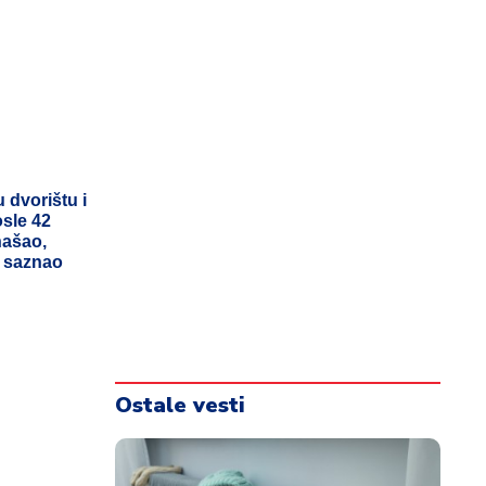
u dvorištu i
osle 42
našao,
e saznao
Ostale vesti