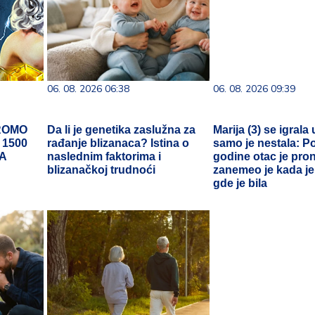
06. 08. 2026 06:38
06. 08. 2026 09:39
ROMO
Da li je genetika zaslužna za
Marija (3) se igrala 
 1500
rađanje blizanaca? Istina o
samo je nestala: P
VA
naslednim faktorima i
godine otac je pro
blizanačkoj trudnoći
zanemeo je kada j
gde je bila