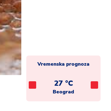
Vremenska prognoza
C
27 °C
ca
Beograd