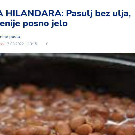
ILANDARA: Pasulj bez ulja,
jenije posno jelo
vreme posta
ca
17.08.2022.
13:15
0