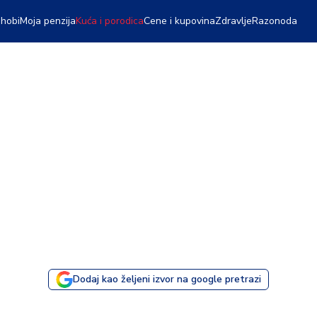
 hobi
Moja penzija
Kuća i porodica
Cene i kupovina
Zdravlje
Razonoda
Dodaj kao željeni izvor na google pretrazi