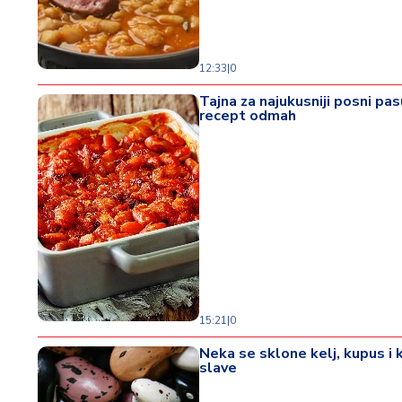
o
d
a
12:33
|
0
Tajna za najukusniji posni pa
recept odmah
15:21
|
0
Neka se sklone kelj, kupus i 
slave