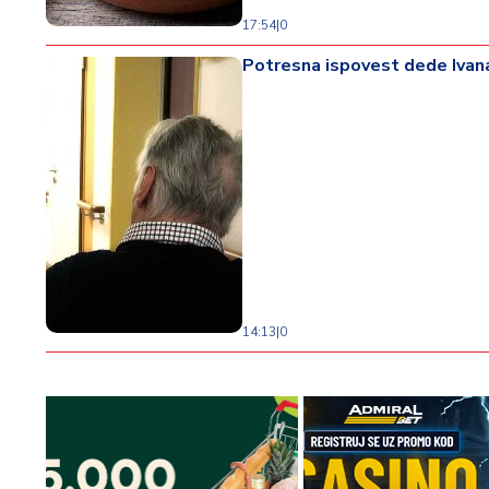
17:54
|
0
Potresna ispovest dede Ivana 
14:13
|
0