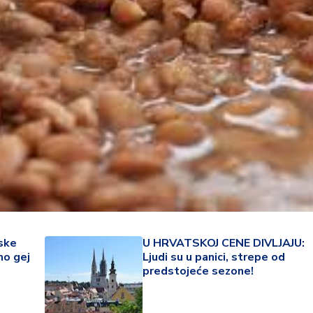
22 °
ske
U HRVATSKOJ CENE DIVLJAJU:
mo gej
Ljudi su u panici, strepe od
Lozni
predstojeće sezone!