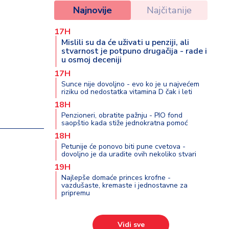
Najnovije
Najčitanije
17H
Mislili su da će uživati u penziji, ali
stvarnost je potpuno drugačija - rade i
u osmoj deceniji
17H
Sunce nije dovoljno - evo ko je u najvećem
riziku od nedostatka vitamina D čak i leti
18H
Penzioneri, obratite pažnju - PIO fond
saopštio kada stiže jednokratna pomoć
18H
Petunije će ponovo biti pune cvetova -
dovoljno je da uradite ovih nekoliko stvari
19H
Najlepše domaće princes krofne -
vazdušaste, kremaste i jednostavne za
pripremu
Vidi sve