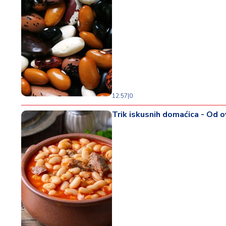
12:57
|
0
Trik iskusnih domaćica - Od o