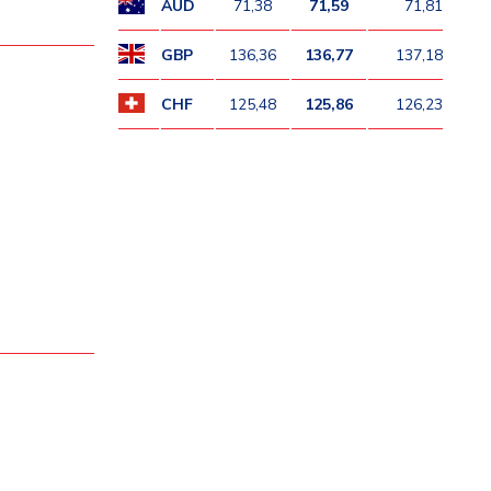
AUD
71,38
71,59
71,81
GBP
136,36
136,77
137,18
CHF
125,48
125,86
126,23