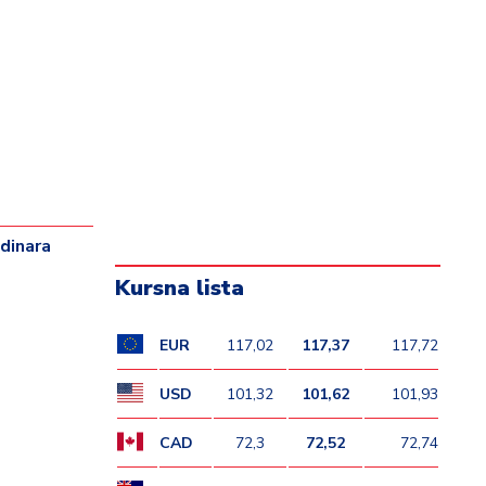
 dinara
Kursna lista
EUR
117,02
117,37
117,72
USD
101,32
101,62
101,93
CAD
72,3
72,52
72,74