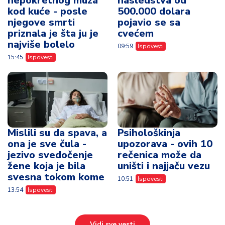
nepokretnog muža
nasledstva od
kod kuće - posle
500.000 dolara
njegove smrti
pojavio se sa
priznala je šta ju je
cvećem
najviše bolelo
09:59
Ispovesti
15:45
Ispovesti
Mislili su da spava, a
Psihološkinja
ona je sve čula -
upozorava - ovih 10
jezivo svedočenje
rečenica može da
žene koja je bila
uništi i najjaču vezu
svesna tokom kome
10:51
Ispovesti
13:54
Ispovesti
Vidi sve vesti