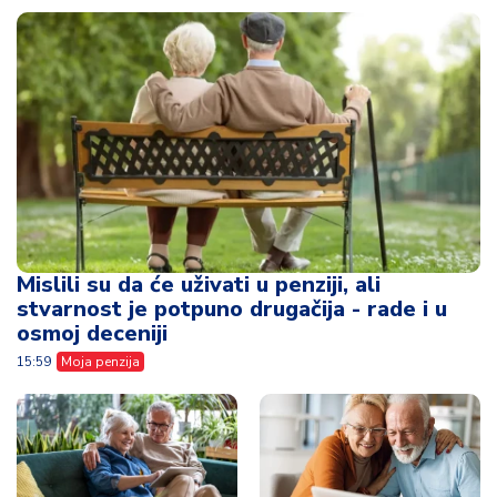
Mislili su da će uživati u penziji, ali
stvarnost je potpuno drugačija - rade i u
osmoj deceniji
15:59
Moja penzija