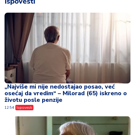
Ispovesti
„Najviše mi nije nedostajao posao, već
osećaj da vredim“ – Milorad (65) iskreno o
životu posle penzije
12:54
Ispovesti