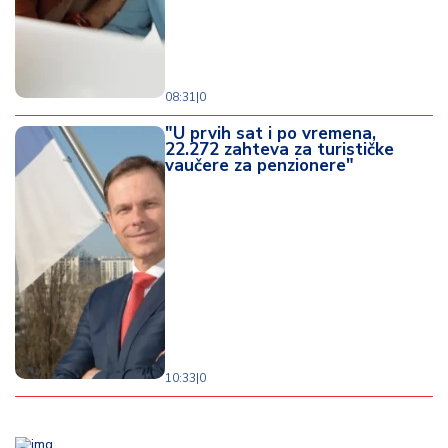
08:31
|
0
"U prvih sat i po vremena,
22.272 zahteva za turističke
vaučere za penzionere"
10:33
|
0