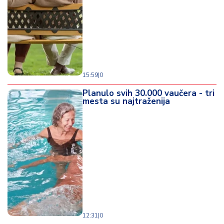
o
d
a
15:59
|
0
Planulo svih 30.000 vaučera - tri
mesta su najtraženija
12:31
|
0