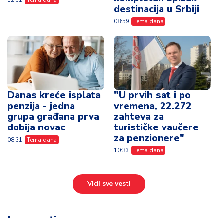
destinacija u Srbiji
08:59
Tema dana
Danas kreće isplata
"U prvih sat i po
penzija - jedna
vremena, 22.272
grupa građana prva
zahteva za
dobija novac
turističke vaučere
za penzionere"
08:31
Tema dana
10:33
Tema dana
Vidi sve vesti