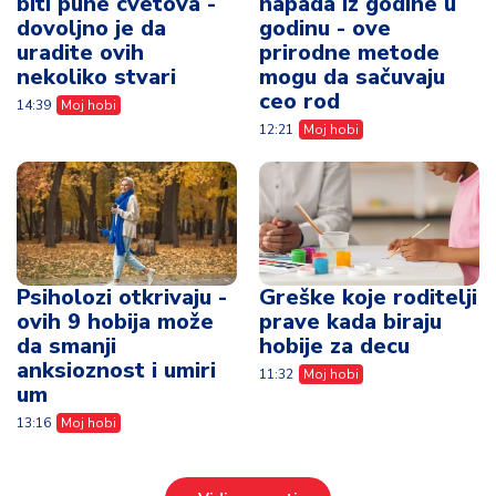
biti pune cvetova -
napada iz godine u
dovoljno je da
godinu - ove
uradite ovih
prirodne metode
nekoliko stvari
mogu da sačuvaju
ceo rod
14:39
Moj hobi
12:21
Moj hobi
Psiholozi otkrivaju -
Greške koje roditelji
ovih 9 hobija može
prave kada biraju
da smanji
hobije za decu
anksioznost i umiri
11:32
Moj hobi
um
13:16
Moj hobi