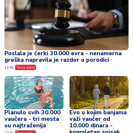
Poslala je ćerki 30.000 evra - nenamerna
greška napravila je razdor u porodici
13:41
Tema dana
Planulo svih 30.000
Evo u kojim banjama
vaučera - tri mesta
važi vaučer od
su najtraženija
10.000 dinara -
kompletan spisak
12:31
Tema dana