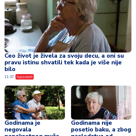
Ceo život je živela za svoju decu, a oni su
pravu istinu shvatili tek kada je više nije
bilo
11:37
Ispovesti
Godinama je
Godinama nije
negovala
posetio baku, a zbog