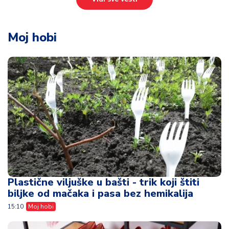
Moj hobi
Plastične viljuške u bašti - trik koji štiti
biljke od mačaka i pasa bez hemikalija
15:10
Moj hobi