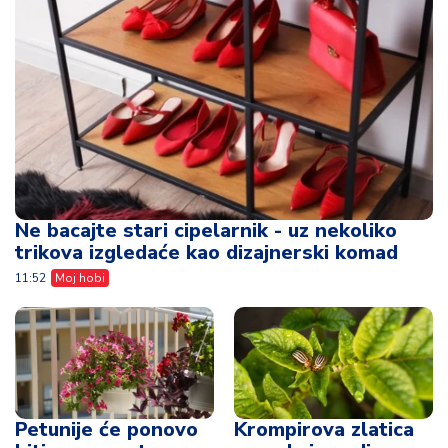
Ne bacajte stari cipelarnik - uz nekoliko
trikova izgledaće kao dizajnerski komad
11:52
Moj hobi
Petunije će ponovo
Krompirova zlatica