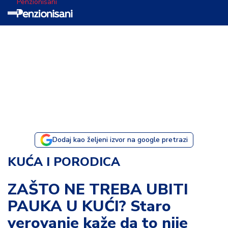
Penzionisani
T
e
m
a
d
a
n
a
Dodaj kao željeni izvor na google pretrazi
I
KUĆA I PORODICA
s
p
ZAŠTO NE TREBA UBITI
o
PAUKA U KUĆI? Staro
v
e
verovanje kaže da to nije
s