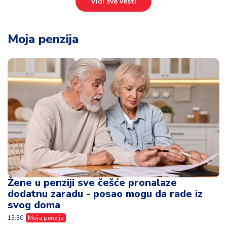
Vidi sve vesti
Moja penzija
Žene u penziji sve češće pronalaze
dodatnu zaradu - posao mogu da rade iz
svog doma
13:30
Moja penzija