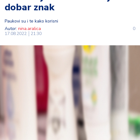
dobar znak
t
i
Paukovi su i te kako korisni
M
Autor:
nina.aralica
0
17.08.2022.
21:30
oj
h
o
bi
M
oj
a
p
e
n
zij
a
K