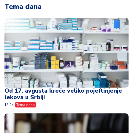
Tema dana
Od 17. avgusta kreće veliko pojeftinjenje
lekova u Srbiji
15:24
Tema dana