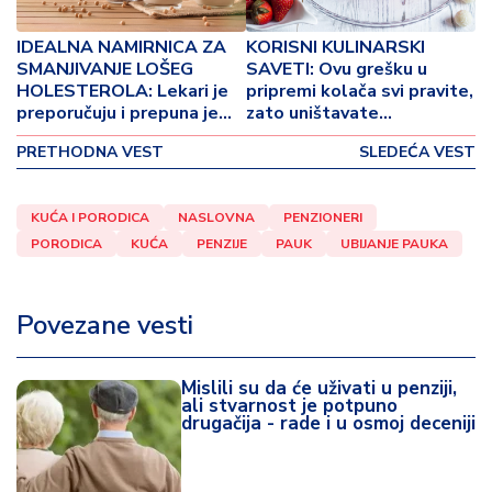
p
o
IDEALNA NAMIRNICA ZA
KORISNI KULINARSKI
v
SMANJIVANJE LOŠEG
SAVETI: Ovu grešku u
i
HOLESTEROLA: Lekari je
pripremi kolača svi pravite,
n
preporučuju i prepuna je
zato uništavate
a
korisnih elemenata
poslastice!
PRETHODNA VEST
SLEDEĆA VEST
Z
d
KUĆA I PORODICA
NASLOVNA
PENZIONERI
r
PORODICA
KUĆA
PENZIJE
PAUK
UBIJANJE PAUKA
a
v
lj
Povezane vesti
e
R
Mislili su da će uživati u penziji,
ali stvarnost je potpuno
a
drugačija - rade i u osmoj deceniji
z
o
n