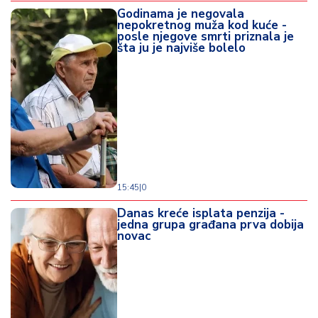
Godinama je negovala
nepokretnog muža kod kuće -
posle njegove smrti priznala je
šta ju je najviše bolelo
15:45
|
0
Danas kreće isplata penzija -
jedna grupa građana prva dobija
novac