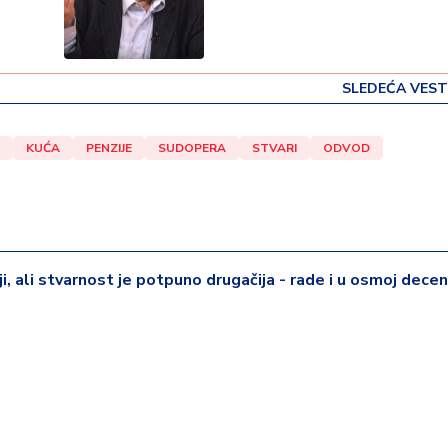
SLEDEĆA VEST
KUĆA
PENZIJE
SUDOPERA
STVARI
ODVOD
iji, ali stvarnost je potpuno drugačija - rade i u osmoj deceni