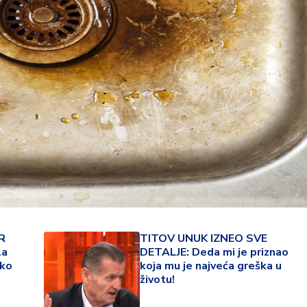
34 °
R
TITOV UNUK IZNEO SVE
la
DETALJE: Deda mi je priznao
Lozni
eko
koja mu je najveća greška u
životu!