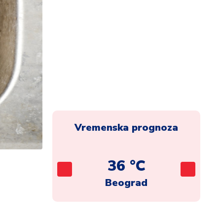
Vremenska prognoza
C
36 °C
ca
Beograd