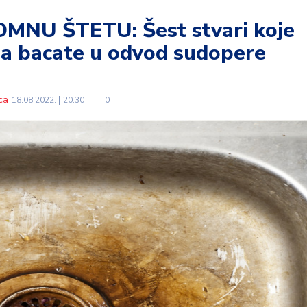
NU ŠTETU: Šest stvari koje
da bacate u odvod sudopere
ca
18.08.2022.
20:30
0