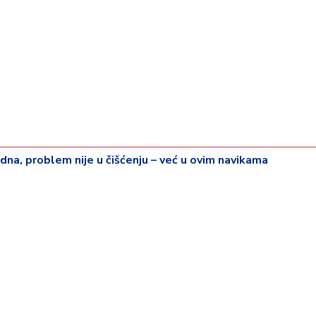
na, problem nije u čišćenju – već u ovim navikama