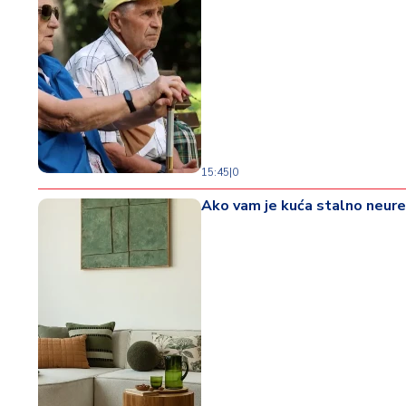
15:45
|
0
Ako vam je kuća stalno neured