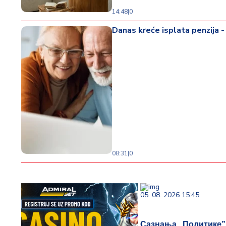
14:48
|
0
Danas kreće isplata penzija -
08:31
|
0
05. 08. 2026 15:45
Сазнања „Политике”: