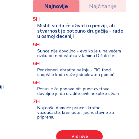
Najnovije
Najčitanije
5H
Mislili su da će uživati u penziji, ali
stvarnost je potpuno drugačija - rade i
u osmoj deceniji
5H
Sunce nije dovoljno - evo ko je u najvećem
riziku od nedostatka vitamina D čak i leti
6H
Penzioneri, obratite pažnju - PIO fond
saopštio kada stiže jednokratna pomoć
6H
ji
Petunije će ponovo biti pune cvetova -
dovoljno je da uradite ovih nekoliko stvari
7H
Najlepše domaće princes krofne -
vazdušaste, kremaste i jednostavne za
pripremu
Vidi sve