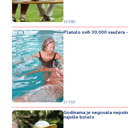
o
d
a
15:59
|
0
Planulo svih 30.000 vaučera -
12:31
|
0
Godinama je negovala nepokre
najviše bolelo