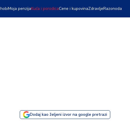
 hobi
Moja penzija
Kuća i porodica
Cene i kupovina
Zdravlje
Razonoda
Dodaj kao željeni izvor na google pretrazi