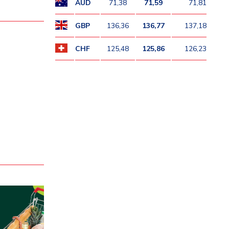
AUD
71,38
71,59
71,81
GBP
136,36
136,77
137,18
CHF
125,48
125,86
126,23