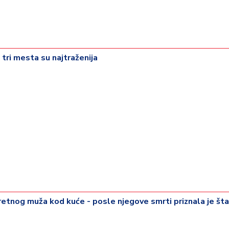
 tri mesta su najtraženija
tnog muža kod kuće - posle njegove smrti priznala je šta 