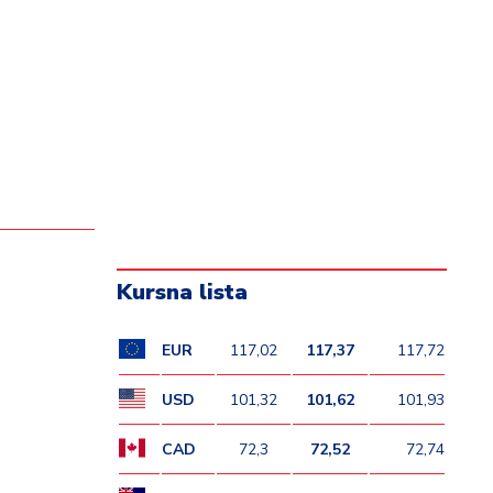
Kursna lista
EUR
117,02
117,37
117,72
USD
101,32
101,62
101,93
CAD
72,3
72,52
72,74