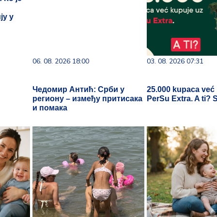
ју у
06. 08. 2026 18:00
03. 08. 2026 07:31
Чедомир Антић: Срби у
25.000 kupaca već
региону – између притисака
PerSu Extra. A ti? 
и помака