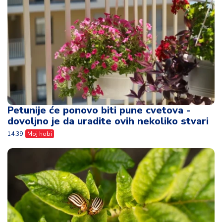
Petunije će ponovo biti pune cvetova -
dovoljno je da uradite ovih nekoliko stvari
14:39
Moj hobi