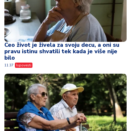
Ceo život je živela za svoju decu, a oni su
pravu istinu shvatili tek kada je više nije
bilo
11:37
Ispovesti