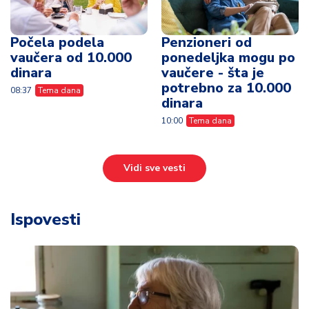
Počela podela
Penzioneri od
vaučera od 10.000
ponedeljka mogu po
dinara
vaučere - šta je
potrebno za 10.000
08:37
Tema dana
dinara
10:00
Tema dana
Vidi sve vesti
Ispovesti