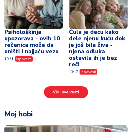
Psihološkinja
Čula je decu kako
upozorava - ovih 10
dele njenu kuću dok
rečenica može da
je još bila živa -
uništi i najjaču vezu
njena odluka
ostavila ih je bez
10:51
Ispovesti
reči
13:17
Ispovesti
Vidi sve vesti
Moj hobi