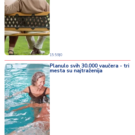
o
d
a
15:59
|
0
Planulo svih 30.000 vaučera - tri
mesta su najtraženija