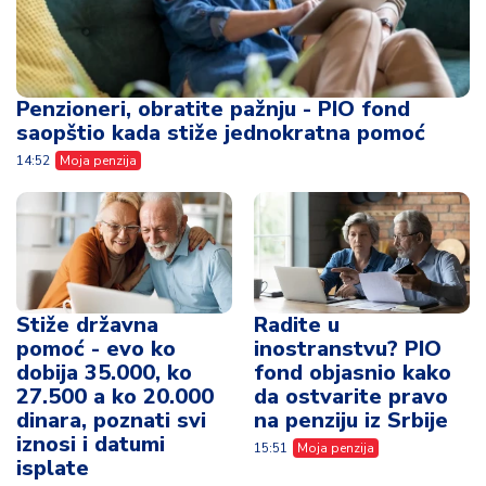
Penzioneri, obratite pažnju - PIO fond
saopštio kada stiže jednokratna pomoć
14:52
Moja penzija
Stiže državna
Radite u
pomoć - evo ko
inostranstvu? PIO
dobija 35.000, ko
fond objasnio kako
27.500 a ko 20.000
da ostvarite pravo
dinara, poznati svi
na penziju iz Srbije
iznosi i datumi
15:51
Moja penzija
isplate