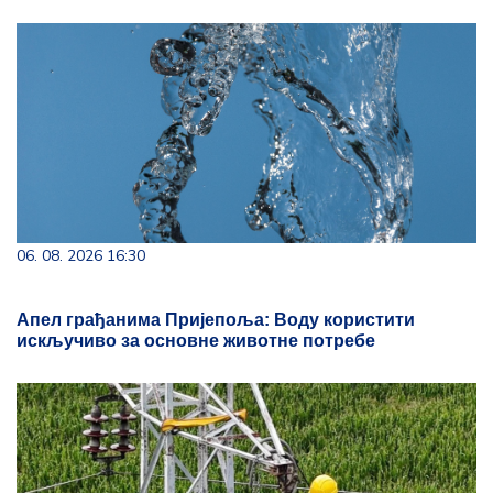
06. 08. 2026 16:30
Апел грађанима Пријепоља: Воду користити
искључиво за основне животне потребе