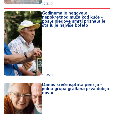
12:31
|
0
Godinama je negovala
nepokretnog muža kod kuće -
posle njegove smrti priznala je
šta ju je najviše bolelo
15:45
|
0
Danas kreće isplata penzija -
jedna grupa građana prva dobija
novac