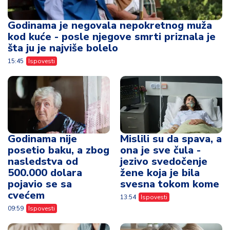
Godinama je negovala nepokretnog muža
kod kuće - posle njegove smrti priznala je
šta ju je najviše bolelo
15:45
Ispovesti
Godinama nije
Mislili su da spava, a
posetio baku, a zbog
ona je sve čula -
nasledstva od
jezivo svedočenje
500.000 dolara
žene koja je bila
pojavio se sa
svesna tokom kome
cvećem
13:54
Ispovesti
09:59
Ispovesti