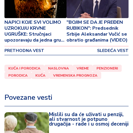
p
o
v
i
NAPICI KOJE SVI VOLIMO
"BOJIM SE DA JE PREĐEN
n
UZROKUJU KRVNE
RUBIKON": Predsednik
a
UGRUŠKE: Stručnjaci
Srbije Aleksandar Vučić se
upozoravaju da jedna grupa
obratio građanima (VIDEO)
ljudi nikako ne sme da ih
Z
PRETHODNA VEST
SLEDEĆA VEST
pije
d
r
a
KUĆA I PORODICA
NASLOVNA
VREME
PENZIONERI
v
PORODICA
KUĆA
VREMENSKA PROGNOZA
lj
e
Povezane vesti
R
a
Mislili su da će uživati u penziji,
z
ali stvarnost je potpuno
o
drugačija - rade i u osmoj deceniji
n