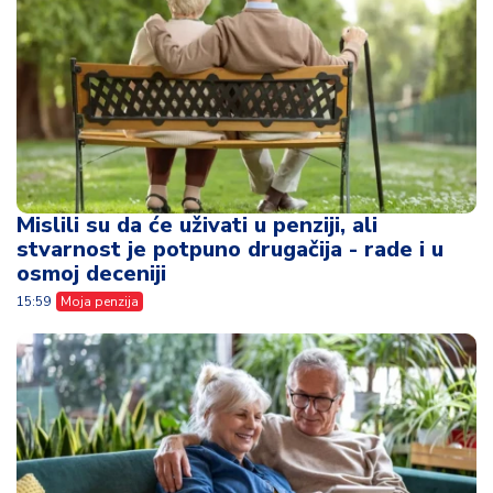
Mislili su da će uživati u penziji, ali
stvarnost je potpuno drugačija - rade i u
osmoj deceniji
15:59
Moja penzija