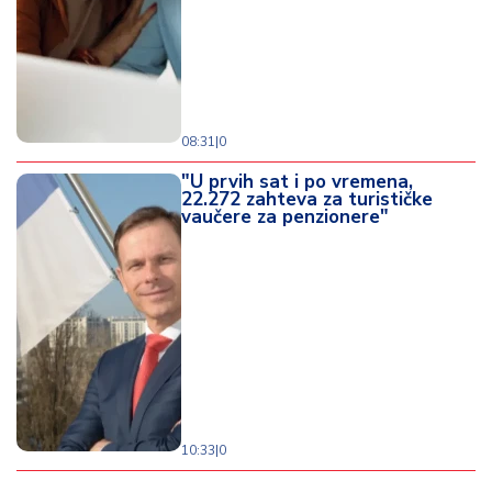
08:31
|
0
"U prvih sat i po vremena,
22.272 zahteva za turističke
vaučere za penzionere"
10:33
|
0