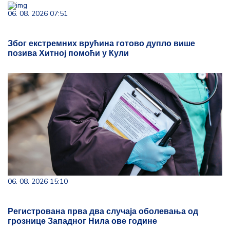
06. 08. 2026 07:51
Због екстремних врућина готово дупло више
позива Хитној помоћи у Кули
06. 08. 2026 15:10
Регистрована прва два случаја оболевања од
грознице Западног Нила ове године