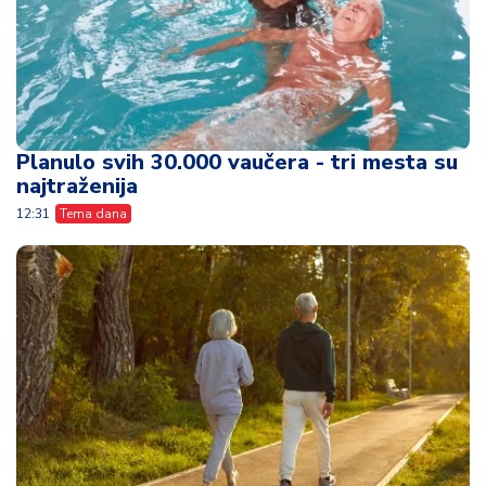
Planulo svih 30.000 vaučera - tri mesta su
najtraženija
12:31
Tema dana