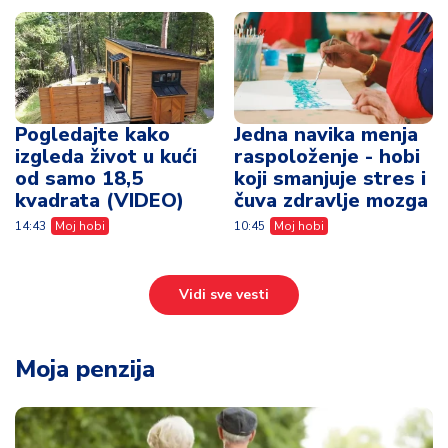
Pogledajte kako
Jedna navika menja
izgleda život u kući
raspoloženje - hobi
od samo 18,5
koji smanjuje stres i
kvadrata (VIDEO)
čuva zdravlje mozga
14:43
Moj hobi
10:45
Moj hobi
Vidi sve vesti
Moja penzija