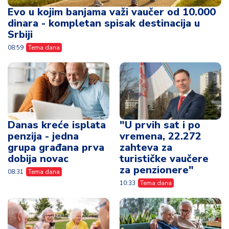
Evo u kojim banjama važi vaučer od 10.000
dinara - kompletan spisak destinacija u
Srbiji
08:59
Tema dana
Danas kreće isplata
"U prvih sat i po
penzija - jedna
vremena, 22.272
grupa građana prva
zahteva za
dobija novac
turističke vaučere
za penzionere"
08:31
Tema dana
10:33
Tema dana