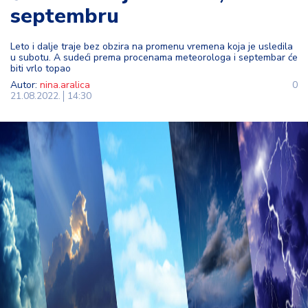
septembru
t
i
Leto i dalje traje bez obzira na promenu vremena koja je usledila
u subotu. A sudeći prema procenama meteorologa i septembar će
M
biti vrlo topao
oj
Autor:
nina.aralica
0
h
21.08.2022.
14:30
o
bi
M
oj
a
p
e
n
zij
a
K