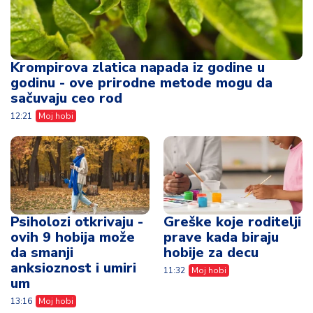
Krompirova zlatica napada iz godine u
godinu - ove prirodne metode mogu da
sačuvaju ceo rod
12:21
Moj hobi
Psiholozi otkrivaju -
Greške koje roditelji
ovih 9 hobija može
prave kada biraju
da smanji
hobije za decu
anksioznost i umiri
11:32
Moj hobi
um
13:16
Moj hobi