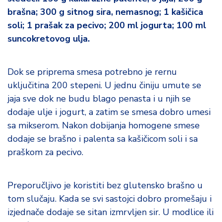
brašna; 300 g sitnog sira, nemasnog; 1 kašičica
soli; 1 prašak za pecivo; 200 ml jogurta; 100 ml
suncokretovog ulja.
Dok se priprema smesa potrebno je rernu
uključitina 200 stepeni. U jednu činiju umute se
jaja sve dok ne budu blago penasta i u njih se
dodaje ulje i jogurt, a zatim se smesa dobro umesi
sa mikserom. Nakon dobijanja homogene smese
dodaje se brašno i palenta sa kašičicom soli i sa
praškom za pecivo.
Preporučljivo je koristiti bez glutensko brašno u
tom slučaju. Kada se svi sastojci dobro promešaju i
izjednače dodaje se sitan izmrvljen sir. U modlice ili