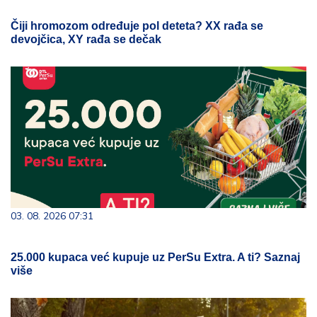
Čiji hromozom određuje pol deteta? XX rađa se
devojčica, XY rađa se dečak
03. 08. 2026 07:31
25.000 kupaca već kupuje uz PerSu Extra. A ti? Saznaj
više