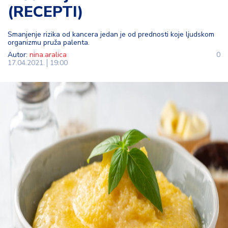
(RECEPTI)
t
i
Smanjenje rizika od kancera jedan je od prednosti koje ljudskom
organizmu pruža palenta.
M
Autor:
nina.aralica
0
oj
17.04.2021.
19:00
h
o
bi
M
oj
a
p
e
n
zij
a
K