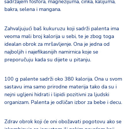
sadržajem fosfora, magnezijuma, cinka, kalijuma,
bakra, selena i mangana.
Zahvaljujući baš kukuruzu koji sadrži palenta ima
veoma mali broj kalorija u sebi, te je zbog toga
idealan obrok za mršavljenje. Ona je jedna od
najboljih i najefikasnijih namirnica koje se
preporučuju kada su dijete u pitanju.
100 g palente sadrži oko 380 kalorija. Ona u svom
sastavu ima samo prirodne materija tako da su i
nejni ugljeni hidrati i lipidi pozitivni za ljudski
organizam. Palenta je odličan izbor za bebe i decu.
Zdrav obrok koji će oni obožavati pogotovu ako se