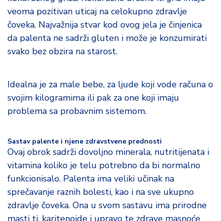
d
veoma pozitivan uticaj na celokupno zdravlje
a
čoveka. Najvažnija stvar kod ovog jela je činjenica
da palenta ne sadrži gluten i može je konzumirati
svako bez obzira na starost.
Idealna je za male bebe, za ljude koji vode računa o
svojim kilogramima ili pak za one koji imaju
problema sa probavnim sistemom.
Sastav palente i njene zdravstvene prednosti
Ovaj obrok sadrži dovoljno minerala, nutritijenata i
vitamina koliko je telu potrebno da bi normalno
funkcionisalo. Palenta ima veliki učinak na
sprečavanje raznih bolesti, kao i na sve ukupno
zdravlje čoveka. Ona u svom sastavu ima prirodne
masti tj. karitenoide i upravo te zdrave masnoće