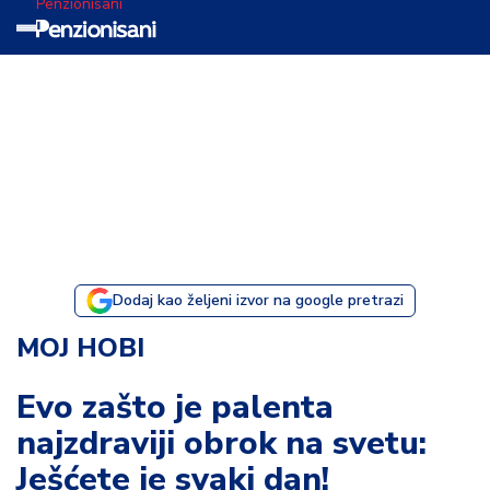
Penzionisani
T
e
m
a
d
a
n
a
Dodaj kao željeni izvor na google pretrazi
I
MOJ HOBI
s
p
Evo zašto je palenta
o
najzdraviji obrok na svetu:
v
e
Ješćete je svaki dan!
s