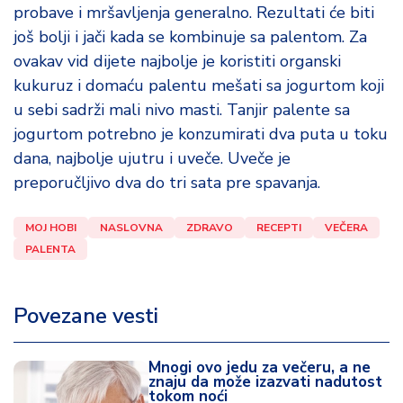
probave i mršavljenja generalno. Rezultati će biti
još bolji i jači kada se kombinuje sa palentom. Za
ovakav vid dijete najbolje je koristiti organski
kukuruz i domaću palentu mešati sa jogurtom koji
u sebi sadrži mali nivo masti. Tanjir palente sa
jogurtom potrebno je konzumirati dva puta u toku
dana, najbolje ujutru i uveče. Uveče je
preporučljivo dva do tri sata pre spavanja.
MOJ HOBI
NASLOVNA
ZDRAVO
RECEPTI
VEČERA
PALENTA
Povezane vesti
Mnogi ovo jedu za večeru, a ne
znaju da može izazvati nadutost
tokom noći