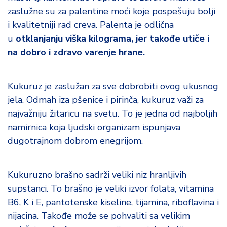
zaslužne su za palentine moći koje pospešuju bolji
i kvalitetniji rad creva. Palenta je odlična
u
otklanjanju viška kilograma, jer takođe utiče i
na dobro i zdravo varenje hrane.
Kukuruz je zaslužan za sve dobrobiti ovog ukusnog
jela. Odmah iza pšenice i pirinča, kukuruz važi za
najvažniju žitaricu na svetu. To je jedna od najboljih
namirnica koja ljudski organizam ispunjava
dugotrajnom dobrom enegrijom.
Kukuruzno brašno sadrži veliki niz hranljivih
supstanci. To brašno je veliki izvor folata, vitamina
B6, K i E, pantotenske kiseline, tijamina, riboflavina i
nijacina. Takođe može se pohvaliti sa velikim