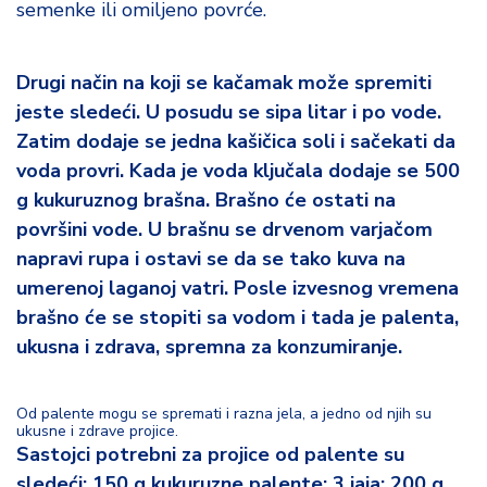
semenke ili omiljeno povrće.
Drugi način na koji se kačamak može spremiti
jeste sledeći. U posudu se sipa litar i po vode.
Zatim dodaje se jedna kašičica soli i sačekati da
voda provri. Kada je voda ključala dodaje se 500
g kukuruznog brašna. Brašno će ostati na
površini vode. U brašnu se drvenom varjačom
napravi rupa i ostavi se da se tako kuva na
umerenoj laganoj vatri. Posle izvesnog vremena
brašno će se stopiti sa vodom i tada je palenta,
ukusna i zdrava, spremna za konzumiranje.
Od palente mogu se spremati i razna jela, a jedno od njih su
ukusne i zdrave projice.
Sastojci potrebni za projice od palente su
sledeći: 150 g kukuruzne palente; 3 jaja; 200 g