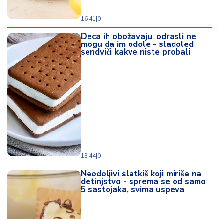
16:41
|
0
Deca ih obožavaju, odrasli ne
mogu da im odole - sladoled
sendviči kakve niste probali
13:44
|
0
Neodoljivi slatkiš koji miriše na
detinjstvo - sprema se od samo
5 sastojaka, svima uspeva