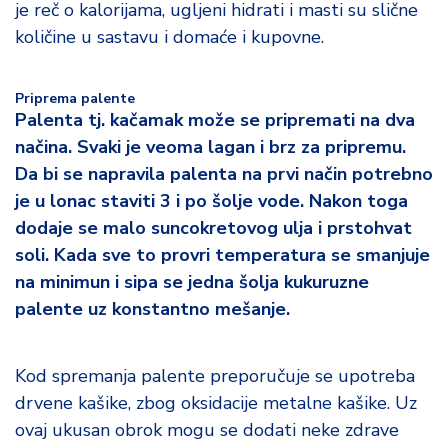
je reč o kalorijama, ugljeni hidrati i masti su slične
količine u sastavu i domaće i kupovne.
Priprema palente
Palenta tj. kačamak može se pripremati na dva
načina. Svaki je veoma lagan i brz za pripremu.
Da bi se napravila palenta na prvi način potrebno
je u lonac staviti 3 i po šolje vode. Nakon toga
dodaje se malo suncokretovog ulja i prstohvat
soli. Kada sve to provri temperatura se smanjuje
na minimun i sipa se jedna šolja kukuruzne
palente uz konstantno mešanje.
Kod spremanja palente preporučuje se upotreba
drvene kašike, zbog oksidacije metalne kašike. Uz
ovaj ukusan obrok mogu se dodati neke zdrave