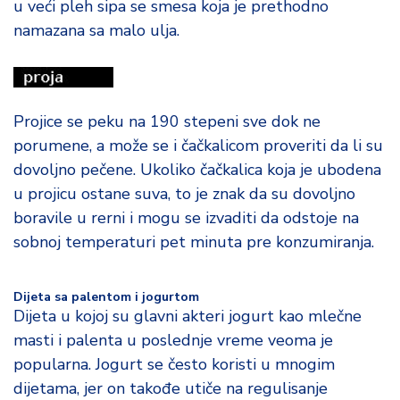
u veći pleh sipa se smesa koja je prethodno
namazana sa malo ulja.
Projice se peku na 190 stepeni sve dok ne
porumene, a može se i čačkalicom proveriti da li su
dovoljno pečene. Ukoliko čačkalica koja je ubodena
u projicu ostane suva, to je znak da su dovoljno
boravile u rerni i mogu se izvaditi da odstoje na
sobnoj temperaturi pet minuta pre konzumiranja.
Dijeta sa palentom i jogurtom
Dijeta u kojoj su glavni akteri jogurt kao mlečne
masti i palenta u poslednje vreme veoma je
popularna. Jogurt se često koristi u mnogim
dijetama, jer on takođe utiče na regulisanje