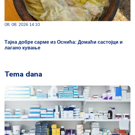
08. 08. 2026 14:10
Тајна добре сарме из Оснића: Домаћи састојци и
лагано кување
Tema dana