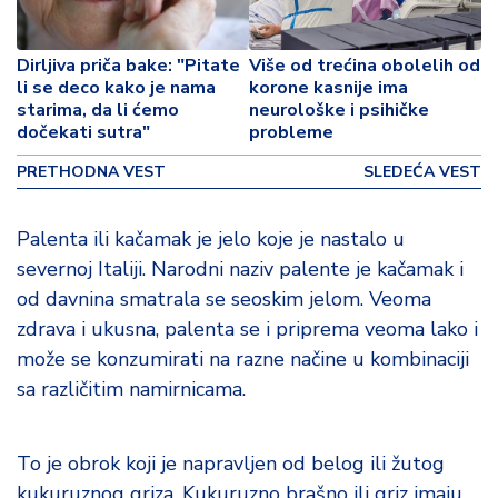
o
v
i
Dirljiva priča bake: "Pitate
Više od trećina obolelih od
n
li se deco kako je nama
korone kasnije ima
a
starima, da li ćemo
neurološke i psihičke
dočekati sutra"
probleme
Z
PRETHODNA VEST
SLEDEĆA VEST
d
r
a
Palenta ili kačamak je jelo koje je nastalo u
v
severnoj Italiji. Narodni naziv palente je kačamak i
lj
od davnina smatrala se seoskim jelom. Veoma
e
zdrava i ukusna, palenta se i priprema veoma lako i
može se konzumirati na razne načine u kombinaciji
R
a
sa različitim namirnicama.
z
o
n
To je obrok koji je napravljen od belog ili žutog
o
kukuruznog griza. Kukuruzno brašno ili griz imaju