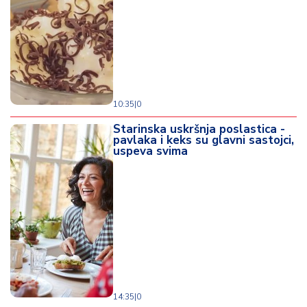
10:35
|
0
Starinska uskršnja poslastica -
pavlaka i keks su glavni sastojci,
uspeva svima
14:35
|
0