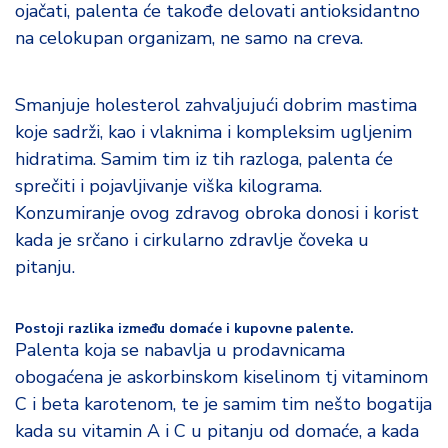
ojačati, palenta će takođe delovati antioksidantno
na celokupan organizam, ne samo na creva.
Smanjuje holesterol zahvaljujući dobrim mastima
koje sadrži, kao i vlaknima i kompleksim ugljenim
hidratima. Samim tim iz tih razloga, palenta će
sprečiti i pojavljivanje viška kilograma.
Konzumiranje ovog zdravog obroka donosi i korist
kada je srčano i cirkularno zdravlje čoveka u
pitanju.
Postoji razlika između domaće i kupovne palente.
Palenta koja se nabavlja u prodavnicama
obogaćena je askorbinskom kiselinom tj vitaminom
C i beta karotenom, te je samim tim nešto bogatija
kada su vitamin A i C u pitanju od domaće, a kada