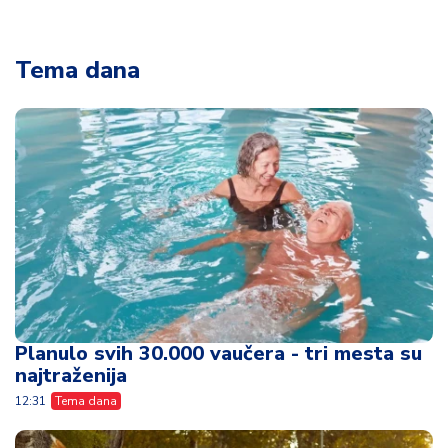
Planulo svih 30.000 vaučera - tri mesta su
najtraženija
12:31
Tema dana