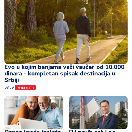
Evo u kojim banjama važi vaučer od 10.000
dinara - kompletan spisak destinacija u
Srbiji
08:59
Tema dana
Danas kreće isplata
"U prvih sat i po
penzija - jedna
vremena, 22.272
grupa građana prva
zahteva za
dobija novac
turističke vaučere
za penzionere"
08:31
Tema dana
10:33
Tema dana