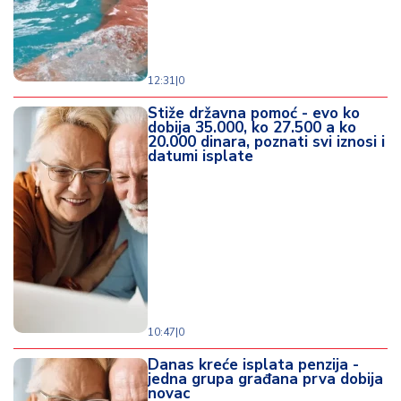
12:31
|
0
Stiže državna pomoć - evo ko
dobija 35.000, ko 27.500 a ko
20.000 dinara, poznati svi iznosi i
datumi isplate
10:47
|
0
Danas kreće isplata penzija -
jedna grupa građana prva dobija
novac