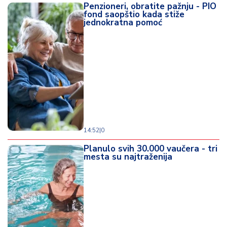
Penzioneri, obratite pažnju - PIO
fond saopštio kada stiže
jednokratna pomoć
14:52
|
0
Planulo svih 30.000 vaučera - tri
mesta su najtraženija