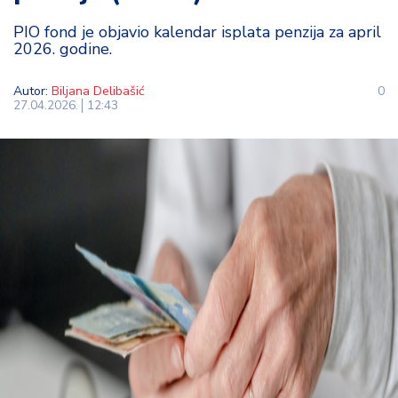
t
PIO fond je objavio kalendar isplata penzija za april
i
2026. godine.
M
Autor:
Biljana Delibašić
0
oj
27.04.2026.
12:43
h
o
bi
M
oj
a
p
e
n
zi
ja
K