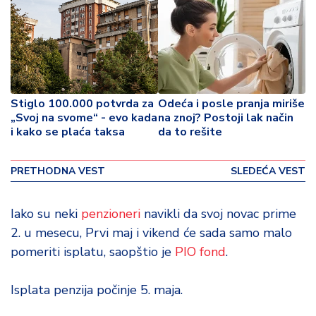
o
v
i
n
a
Z
Stiglo 100.000 potvrda za
Odeća i posle pranja miriše
d
„Svoj na svome“ - evo kada
na znoj? Postoji lak način
i kako se plaća taksa
da to rešite
r
a
v
PRETHODNA VEST
SLEDEĆA VEST
lj
e
Iako su neki
penzioneri
navikli da svoj novac prime
R
2. u mesecu, Prvi maj i vikend će sada samo malo
a
pomeriti isplatu, saopštio je
PIO fond
.
z
o
Isplata penzija počinje 5. maja.
n
o