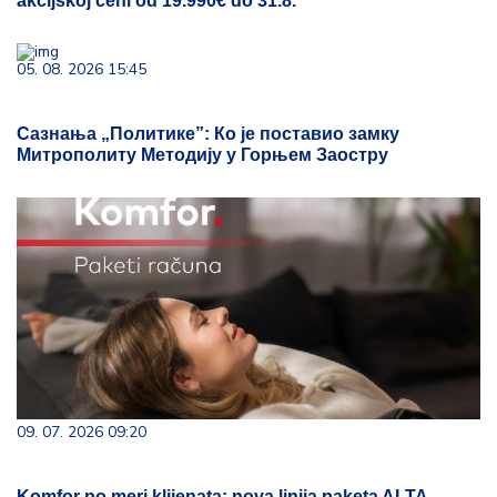
akcijskoj ceni od 19.990€ do 31.8.
05. 08. 2026 15:45
Сазнања „Политике”: Ко је поставио замку
Митрополиту Методију у Горњем Заостру
09. 07. 2026 09:20
Komfor po meri klijenata: nova linija paketa ALTA