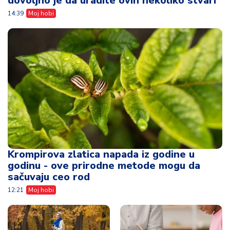
Krompirova zlatica napada iz godine u
godinu - ove prirodne metode mogu da
sačuvaju ceo rod
12:21
Moj hobi
Psiholozi otkrivaju -
Greške koje roditelji
ovih 9 hobija može
prave kada biraju
da smanji
hobije za decu
anksioznost i umiri
11:32
Moj hobi
um
13:16
Moj hobi