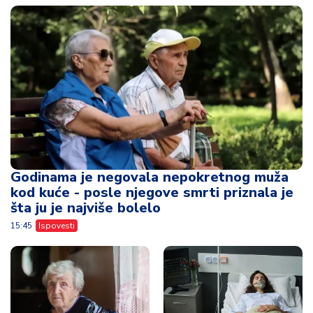
Godinama je negovala nepokretnog muža
kod kuće - posle njegove smrti priznala je
šta ju je najviše bolelo
15:45
Ispovesti
Godinama nije
Mislili su da spava, a
posetio baku, a zbog
ona je sve čula -
nasledstva od
jezivo svedočenje
500.000 dolara
žene koja je bila
pojavio se sa
svesna tokom kome
cvećem
13:54
Ispovesti
09:59
Ispovesti