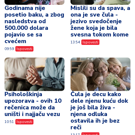
Psihološkinja
Čula je decu kako
upozorava - ovih 10
dele njenu kuću dok
rečenica može da
je još bila živa -
uništi i najjaču vezu
njena odluka
ostavila ih je bez
10:51
Ispovesti
reči
13:17
Ispovesti
Vidi sve vesti
Moj hobi