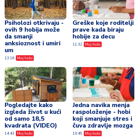
Pogledajte kako
Jedna navika menja
izgleda život u kući
raspoloženje - hobi
od samo 18,5
koji smanjuje stres i
kvadrata (VIDEO)
čuva zdravlje mozga
14:43
Moj hobi
10:45
Moj hobi
Vidi sve vesti
Moja penzija