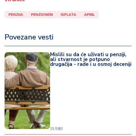
PENZIJA
PENZIONERI
ISPLATA
APRIL
Povezane vesti
Mislili su da će uživati u penziji,
ali stvarnost je potpuno
drugačija - rade i u osmoj deceniji
15:59
|
0