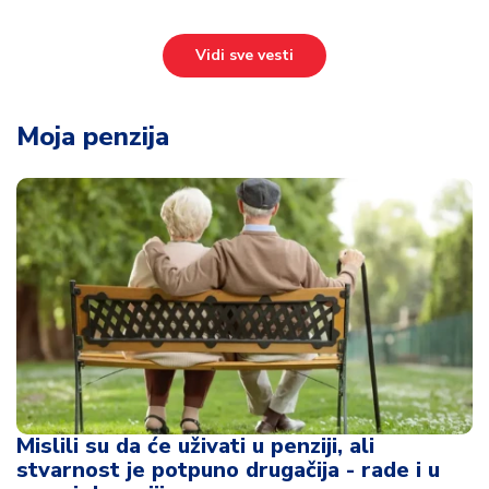
Mislili su da će uživati u penziji, ali
stvarnost je potpuno drugačija - rade i u
osmoj deceniji
15:59
Moja penzija