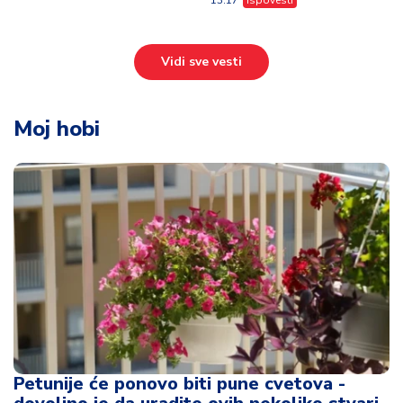
Petunije će ponovo biti pune cvetova -
dovoljno je da uradite ovih nekoliko stvari
14:39
Moj hobi