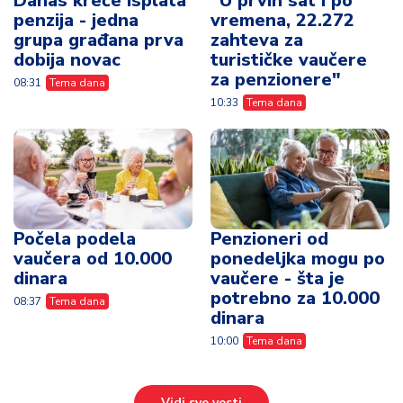
Počela podela
Penzioneri od
vaučera od 10.000
ponedeljka mogu po
dinara
vaučere - šta je
potrebno za 10.000
08:37
Tema dana
dinara
10:00
Tema dana
Vidi sve vesti
Ispovesti