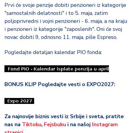
d
Prvi će svoje penzije dobiti penzioneri iz kategorije
a
"samostalnih delatnosti" i to 5. maja, zatim
poljoprivredni i vojni penzioneri - 6. maja, a na kraju
i penzioneri iz kategorije "zaposlenih". Oni će svoj
novac dobiti 9, odnosno 11. maja, piše Espreso.
Pogledajte detaljan kalendar PIO fonda:
BONUS KLIP Pogledajte vesti o EXPO2027:
Za najnovije biznis vesti iz Srbije i sveta, pratite
nas na
Tiktoku
,
Fejsbuku
i na našoj
Instagram
stranici
.