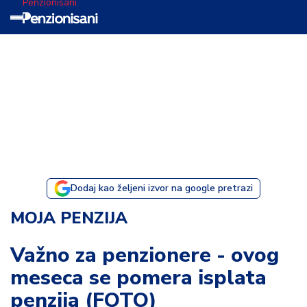
Penzionisani
T
e
m
a
d
a
n
a
Dodaj kao željeni izvor na google pretrazi
I
MOJA PENZIJA
s
p
Važno za penzionere - ovog
o
meseca se pomera isplata
v
e
penzija (FOTO)
s