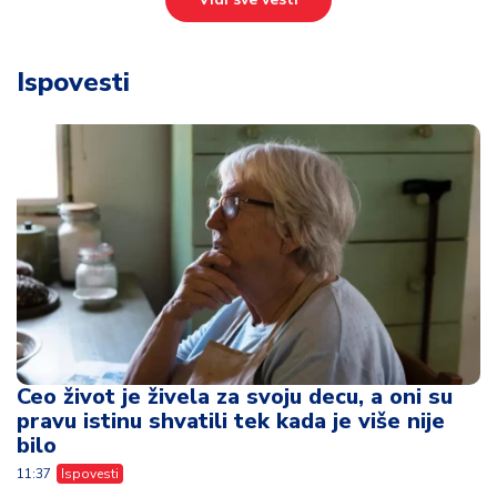
Ceo život je živela za svoju decu, a oni su
pravu istinu shvatili tek kada je više nije
bilo
11:37
Ispovesti