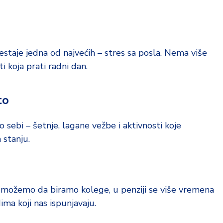
nestaje jedna od najvećih – stres sa posla. Nema više
ti koja prati radni dan.
to
 sebi – šetnje, lagane vežbe i aktivnosti koje
 stanju.
e možemo da biramo kolege, u penziji se više vremena
ima koji nas ispunjavaju.