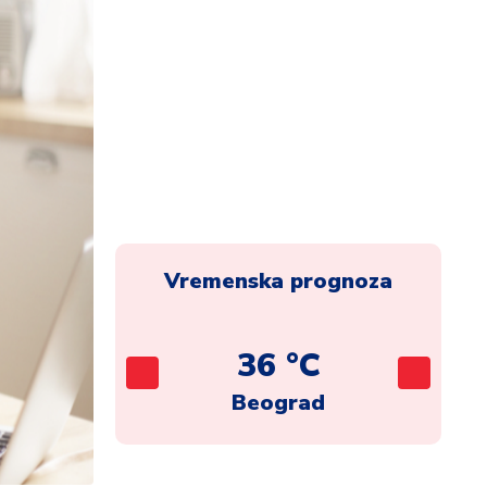
Vremenska prognoza
C
36 °C
ca
Beograd