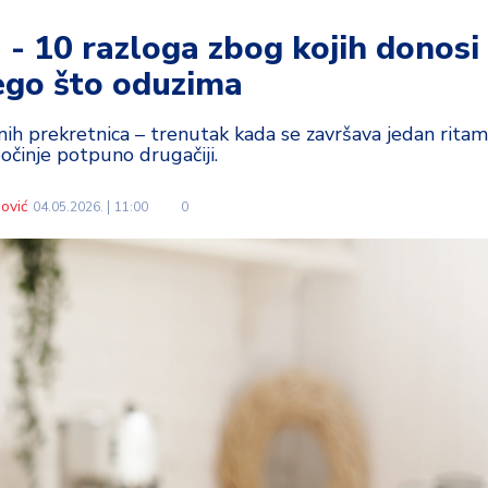
a - 10 razloga zbog kojih donosi
ego što oduzima
tnih prekretnica – trenutak kada se završava jedan ritam
počinje potpuno drugačiji.
ović
04.05.2026.
11:00
0