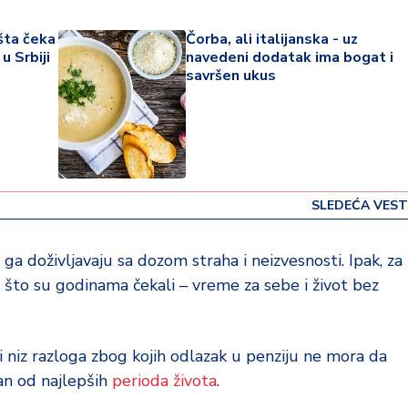
šta čeka
Čorba, ali italijanska - uz
u Srbiji
navedeni dodatak ima bogat i
savršen ukus
SLEDEĆA VEST
 ga doživljavaju sa dozom straha i neizvesnosti. Ipak, za
što su godinama čekali – vreme za sebe i život bez
 niz razloga zbog kojih odlazak u penziju ne mora da
an od najlepših
perioda života
.