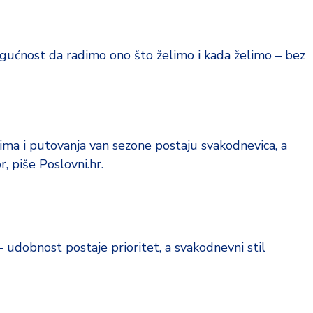
ogućnost da radimo ono što želimo i kada želimo – bez
ma i putovanja van sezone postaju svakodnevica, a
, piše Poslovni.hr.
 udobnost postaje prioritet, a svakodnevni stil