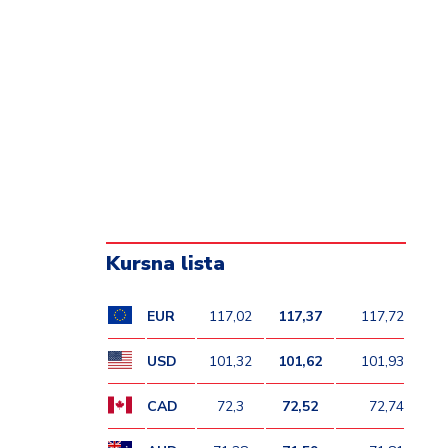
Kursna lista
EUR
117,02
117,37
117,72
USD
101,32
101,62
101,93
CAD
72,3
72,52
72,74