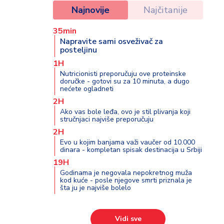
Najnovije
Najčitanije
35min
Napravite sami osveživač za
posteljinu
1H
Nutricionisti preporučuju ove proteinske
doručke - gotovi su za 10 minuta, a dugo
nećete ogladneti
2H
Ako vas bole leđa, ovo je stil plivanja koji
stručnjaci najviše preporučuju
2H
Evo u kojim banjama važi vaučer od 10.000
dinara - kompletan spisak destinacija u Srbiji
19H
Godinama je negovala nepokretnog muža
kod kuće - posle njegove smrti priznala je
šta ju je najviše bolelo
Vidi sve