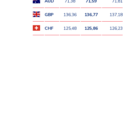
AUD
71,38
71,59
71,81
GBP
136,36
136,77
137,18
CHF
125,48
125,86
126,23