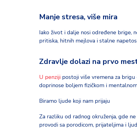
Manje stresa, više mira
Iako život i dalje nosi određene brige, 
pritiska, hitnih mejlova i stalne napetos
Zdravlje dolazi na prvo mes
U penziji
postoji više vremena za brigu o
doprinose boljem fizičkom i mentalnom
Biramo ljude koji nam prijaju
Za razliku od radnog okruženja, gde n
provodi sa porodicom, prijateljima i ljud