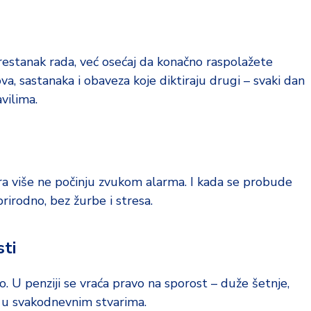
estanak rada, već osećaj da konačno raspolažete
 sastanaka i obaveza koje diktiraju drugi – svaki dan
vilima.
ra više ne počinju zvukom alarma. I kada se probude
prirodno, bez žurbe i stresa.
sti
o. U penziji se vraća pravo na sporost – duže šetnje,
e u svakodnevnim stvarima.