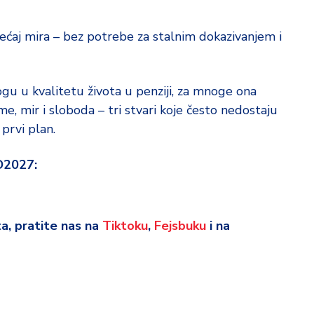
sećaj mira – bez potrebe za stalnim dokazivanjem i
logu u kvalitetu života u penziji, za mnoge ona
me, mir i sloboda – tri stvari koje često nedostaju
prvi plan.
O2027:
eta, pratite nas na
Tiktoku
,
Fejsbuku
i na