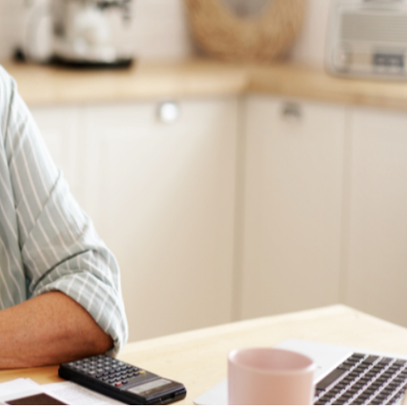
34 °
Lozni