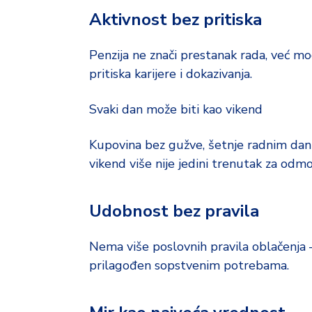
Aktivnost bez pritiska
Penzija ne znači prestanak rada, već m
pritiska karijere i dokazivanja.
Svaki dan može biti kao vikend
Kupovina bez gužve, šetnje radnim dani
vikend više nije jedini trenutak za odmor
Udobnost bez pravila
Nema više poslovnih pravila oblačenja –
prilagođen sopstvenim potrebama.