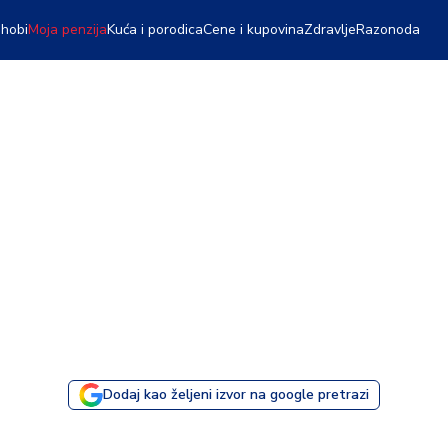
 hobi
Moja penzija
Kuća i porodica
Cene i kupovina
Zdravlje
Razonoda
Dodaj kao željeni izvor na google pretrazi