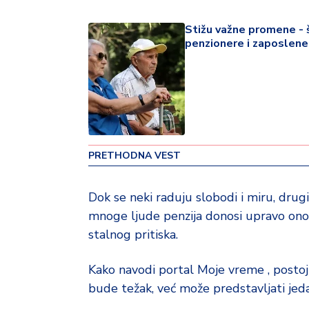
v
i
Stižu važne promene - 
n
penzionere i zaposlene 
a
Z
d
r
a
v
PRETHODNA VEST
lj
e
Dok se neki raduju slobodi i miru, drugi
mnoge ljude penzija donosi upravo ono 
R
a
stalnog pritiska.
z
o
Kako navodi portal Moje vreme , postoji
n
bude težak, već može predstavljati jed
o