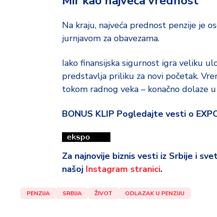
Mir kao najveća vrednost
Na kraju, najveća prednost penzije je o
jurnjavom za obavezama.
Iako finansijska sigurnost igra veliku u
predstavlja priliku za novi početak. Vre
tokom radnog veka – konačno dolaze u 
BONUS KLIP Pogledajte vesti o EXP
Za najnovije biznis vesti iz Srbije i sv
našoj
Instagram stranici
.
PENZIJA
SRBIJA
ŽIVOT
ODLAZAK U PENZIJU