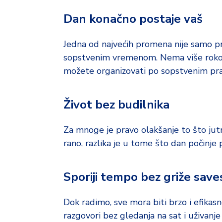
d
a
Dan konačno postaje vaš
Jedna od najvećih promena nije samo pr
sopstvenim vremenom. Nema više rokova,
možete organizovati po sopstvenim pra
Život bez budilnika
Za mnoge je pravo olakšanje to što jut
rano, razlika je u tome što dan počinje 
Sporiji tempo bez griže save
Dok radimo, sve mora biti brzo i efikasn
razgovori bez gledanja na sat i uživanj