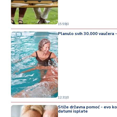
d
a
15:59
|
0
Planulo svih 30.000 vaučera -
12:31
|
0
Stiže državna pomoć - evo ko 
datumi isplate