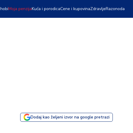
 hobi
Moja penzija
Kuća i porodica
Cene i kupovina
Zdravlje
Razonoda
Dodaj kao željeni izvor na google pretrazi