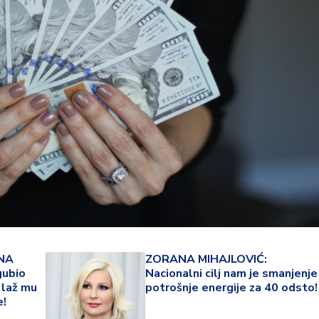
23 °
NA
ZORANA MIHAJLOVIĆ:
Lozni
ubio
Nacionalni cilj nam je smanjenje
 laž mu
potrošnje energije za 40 odsto!
e!