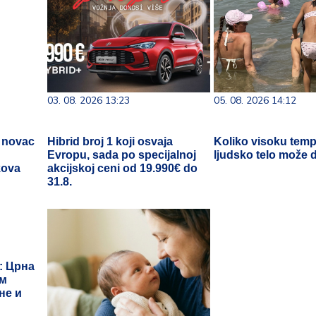
03. 08. 2026 13:23
05. 08. 2026 14:12
i novac
Hibrid broj 1 koji osvaja
Koliko visoku temp
a
Evropu, sada po specijalnoj
ljudsko telo može d
kova
akcijskoj ceni od 19.990€ do
31.8.
: Црна
ом
не и