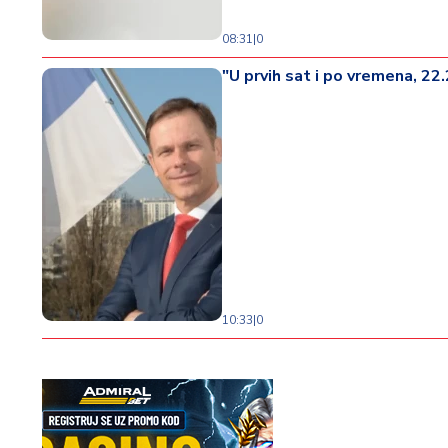
08:31
|
0
"U prvih sat i po vremena, 22
10:33
|
0