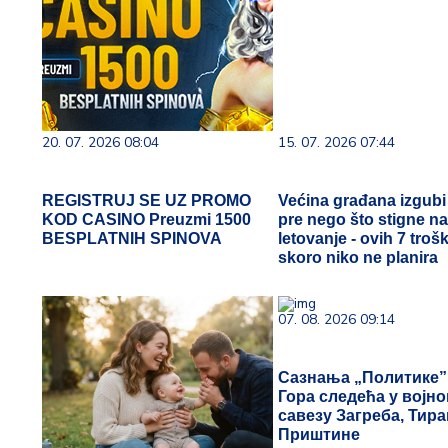
20. 07. 2026 08:04
15. 07. 2026 07:44
REGISTRUJ SE UZ PROMO
Većina građana izgub
KOD CASINO Preuzmi 1500
pre nego što stigne n
BESPLATNIH SPINOVA
letovanje - ovih 7 troš
skoro niko ne planira
07. 08. 2026 09:14
Сазнања „Политике”
Гора следећа у војн
савезу Загреба, Тира
Приштине