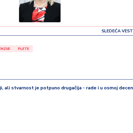
SLEDEĆA VEST
ENZIJE
PLETE
iji, ali stvarnost je potpuno drugačija - rade i u osmoj deceni