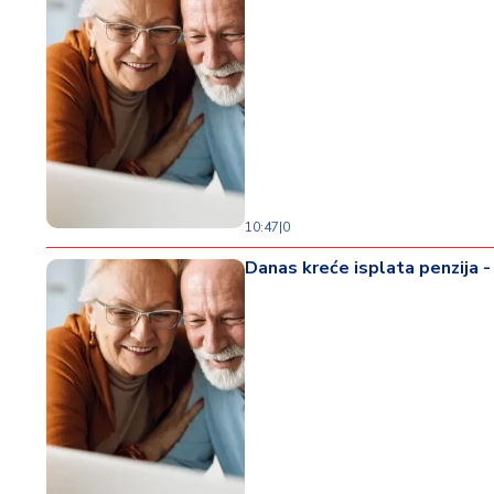
10:47
|
0
Danas kreće isplata penzija -