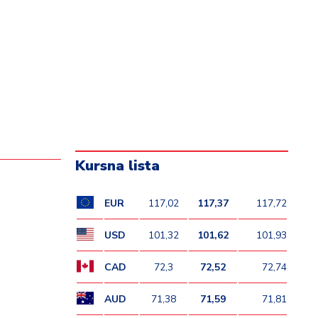
Kursna lista
EUR
117,02
117,37
117,72
USD
101,32
101,62
101,93
CAD
72,3
72,52
72,74
AUD
71,38
71,59
71,81