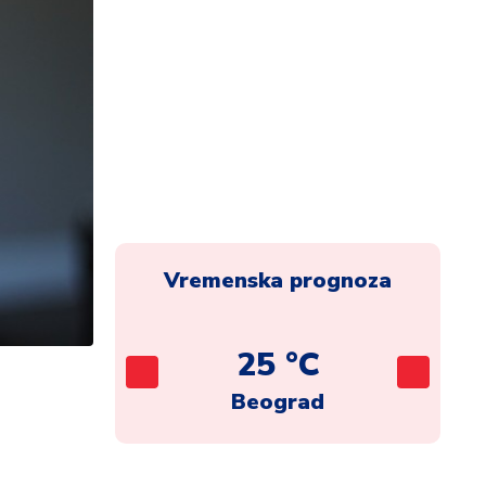
Vremenska prognoza
C
25 °C
ca
Beograd