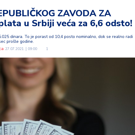
EPUBLIČKOG ZAVODA ZA
ata u Srbiji veća za 6,6 odsto!
65.025 dinara. To je porast od 10,4 posto nominalno, dok se realno radi
sec prošle godine.
ca
27.07.2021.
09:00
1