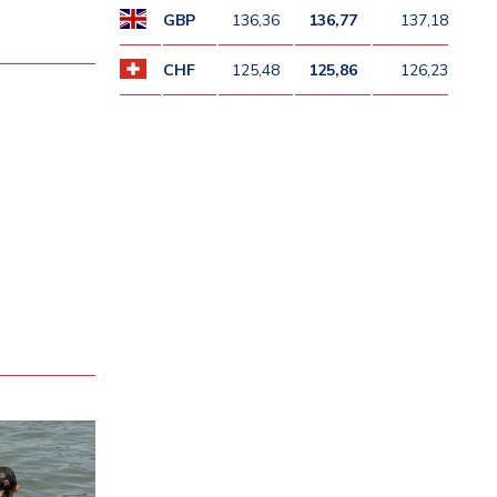
GBP
136,36
136,77
137,18
CHF
125,48
125,86
126,23