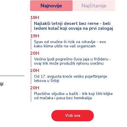
Najnovije
Najčitanije
18H
Najlakši letnji desert bez rerne - beli
ledeni kolač koji osvaja na prvi zalogaj
19H
Spas od vrućine ili rizik za zdravlje - evo
kako klima utiče na vaš organizam
20H
Većina ljudi pogrešno čuva jaja u frižideru -
ovaj trik može produžiti njihovu svežinu
20H
Od 17. avgusta kreće veliko pojeftinjenje
lekova u Srbiji
ji
20H
Plastične viljuške u bašti - trik koji štiti biljke
od mačaka i pasa bez hemikalija
Vidi sve