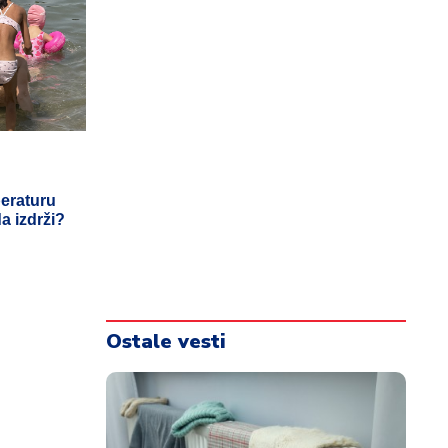
eraturu
a izdrži?
Ostale vesti