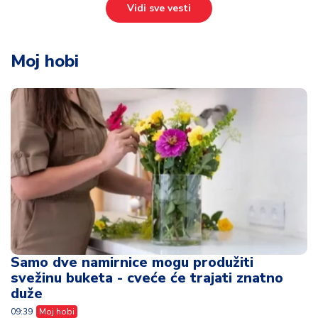
Vidi sve vesti
Moj hobi
Samo dve namirnice mogu produžiti
svežinu buketa - cveće će trajati znatno
duže
09:39
Moj hobi