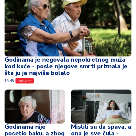
Godinama je negovala nepokretnog muža
kod kuće - posle njegove smrti priznala je
šta ju je najviše bolelo
15:45
Ispovesti
Godinama nije
Mislili su da spava, a
posetio baku, a zbog
ona je sve čula -