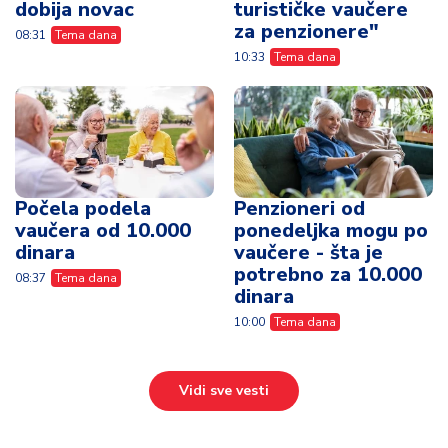
dobija novac
turističke vaučere
za penzionere"
08:31
Tema dana
10:33
Tema dana
Počela podela
Penzioneri od
vaučera od 10.000
ponedeljka mogu po
dinara
vaučere - šta je
potrebno za 10.000
08:37
Tema dana
dinara
10:00
Tema dana
Vidi sve vesti