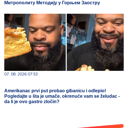
Митрополиту Методију у Горњем Заостру
07. 08. 2026 07:53
Amerikanac prvi put probao gibanicu i odlepio!
Pogledajte u šta je umače, okrenuće vam se želudac -
da li je ovo gastro zločin?