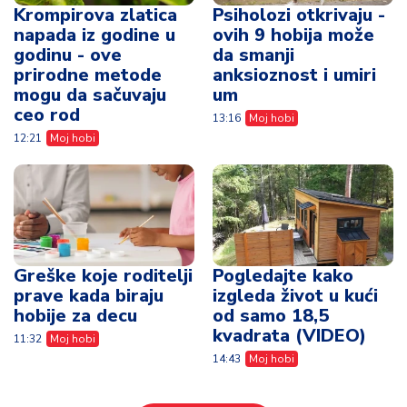
Krompirova zlatica
Psiholozi otkrivaju -
napada iz godine u
ovih 9 hobija može
godinu - ove
da smanji
prirodne metode
anksioznost i umiri
mogu da sačuvaju
um
ceo rod
13:16
Moj hobi
12:21
Moj hobi
Greške koje roditelji
Pogledajte kako
prave kada biraju
izgleda život u kući
hobije za decu
od samo 18,5
kvadrata (VIDEO)
11:32
Moj hobi
14:43
Moj hobi