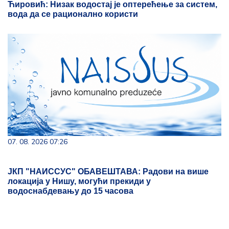
Ћировић: Низак водостај је оптерећење за систем,
вода да се рационално користи
07. 08. 2026 07:26
ЈКП "НАИССУС" ОБАВЕШТАВА: Радови на више
локација у Нишу, могући прекиди у
водоснабдевању до 15 часова