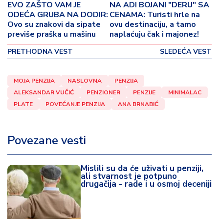
o
EVO ZAŠTO VAM JE
NA ADI BOJANI "DERU" SA
v
ODEĆA GRUBA NA DODIR:
CENAMA: Turisti hrle na
i
Ovo su znakovi da sipate
ovu destinaciju, a tamo
previše praška u mašinu
naplaćuju čak i majonez!
n
a
PRETHODNA VEST
SLEDEĆA VEST
Z
d
MOJA PENZIJA
NASLOVNA
PENZIJA
r
ALEKSANDAR VUČIĆ
PENZIONER
PENZIJE
MINIMALAC
a
PLATE
POVEĆANJE PENZIJA
ANA BRNABIĆ
v
lj
e
Povezane vesti
R
Mislili su da će uživati u penziji,
a
ali stvarnost je potpuno
z
drugačija - rade i u osmoj deceniji
o
n
o