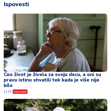
Ispovesti
Ceo život je živela za svoju decu, a oni su
pravu istinu shvatili tek kada je više nije
bilo
11:37
Ispovesti