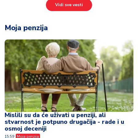
Vidi sve vesti
Moja penzija
Mislili su da će uživati u penziji, ali
stvarnost je potpuno drugačija - rade i u
osmoj deceniji
15:59
Moja penzija