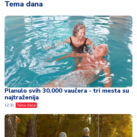
Tema dana
Planulo svih 30.000 vaučera - tri mesta su
najtraženija
12:31
Tema dana