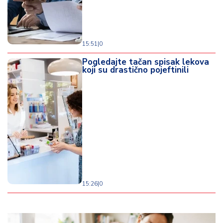
15:51
|
0
Pogledajte tačan spisak lekova
koji su drastično pojeftinili
15:26
|
0