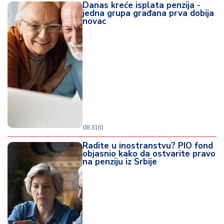
Danas kreće isplata penzija -
jedna grupa građana prva dobija
novac
08:31
|
0
Radite u inostranstvu? PIO fond
objasnio kako da ostvarite pravo
na penziju iz Srbije