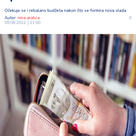
t
Očekuje se i rebalans budžeta nakon što se formira nova vlada
i
Autor:
nina.aralica
0
09.08.2022.
11:00
M
oj
h
o
bi
M
oj
a
p
e
n
zi
ja
K