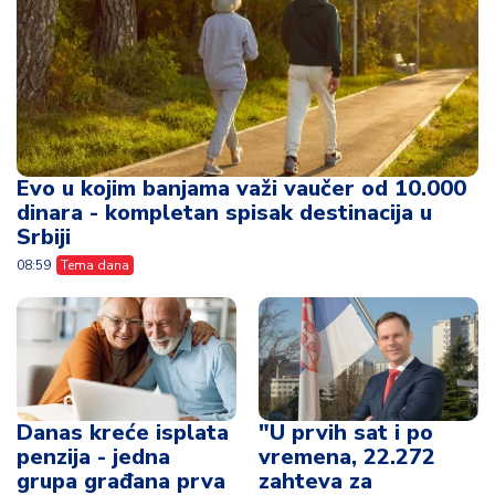
Evo u kojim banjama važi vaučer od 10.000
dinara - kompletan spisak destinacija u
Srbiji
08:59
Tema dana
Danas kreće isplata
"U prvih sat i po
penzija - jedna
vremena, 22.272
grupa građana prva
zahteva za