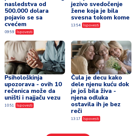
nasledstva od
jezivo svedočenje
500.000 dolara
žene koja je bila
pojavio se sa
svesna tokom kome
cvećem
13:54
Ispovesti
09:59
Ispovesti
Psihološkinja
Čula je decu kako
upozorava - ovih 10
dele njenu kuću dok
rečenica može da
je još bila živa -
uništi i najjaču vezu
njena odluka
ostavila ih je bez
10:51
Ispovesti
reči
13:17
Ispovesti