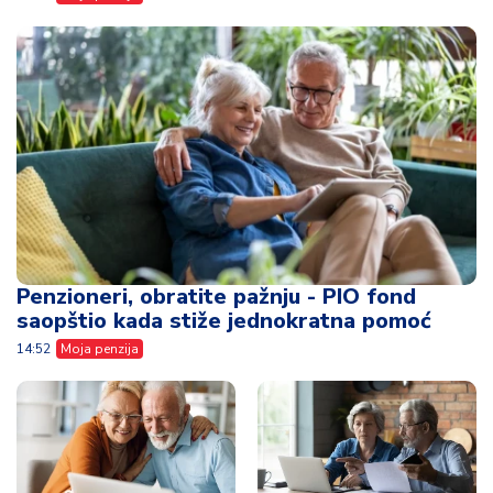
Penzioneri, obratite pažnju - PIO fond
saopštio kada stiže jednokratna pomoć
14:52
Moja penzija