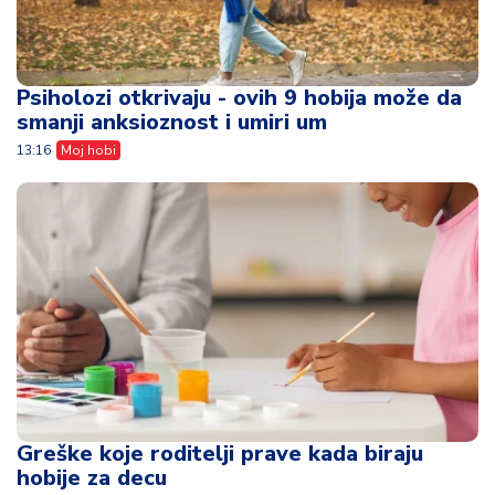
Psiholozi otkrivaju - ovih 9 hobija može da
smanji anksioznost i umiri um
13:16
Moj hobi
Greške koje roditelji prave kada biraju
hobije za decu