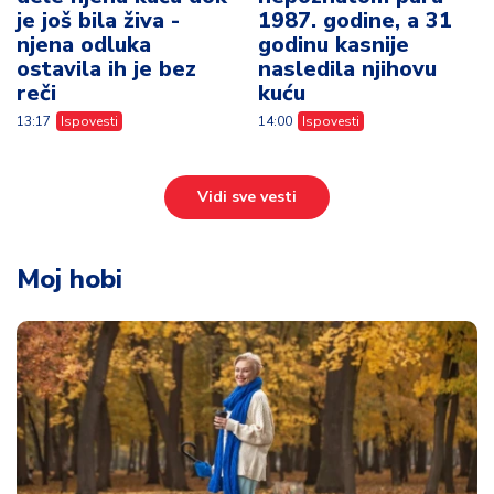
je još bila živa -
1987. godine, a 31
njena odluka
godinu kasnije
ostavila ih je bez
nasledila njihovu
reči
kuću
13:17
Ispovesti
14:00
Ispovesti
Vidi sve vesti
Moj hobi