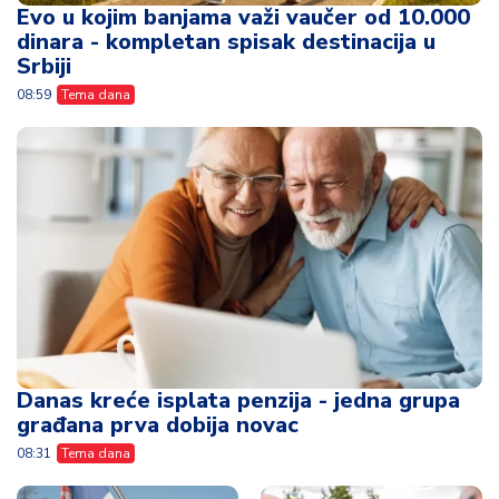
Evo u kojim banjama važi vaučer od 10.000
dinara - kompletan spisak destinacija u
Srbiji
08:59
Tema dana
Danas kreće isplata penzija - jedna grupa
građana prva dobija novac
08:31
Tema dana