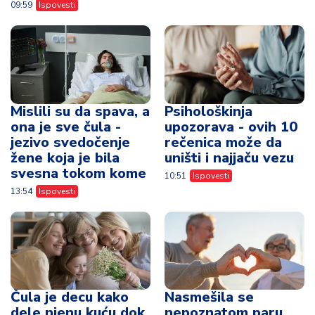
09:59
Ispovesti
Mislili su da spava, a
Psihološkinja
ona je sve čula -
upozorava - ovih 10
jezivo svedočenje
rečenica može da
žene koja je bila
uništi i najjaču vezu
svesna tokom kome
10:51
Ispovesti
13:54
Ispovesti
Čula je decu kako
Nasmešila se
dele njenu kuću dok
nepoznatom paru