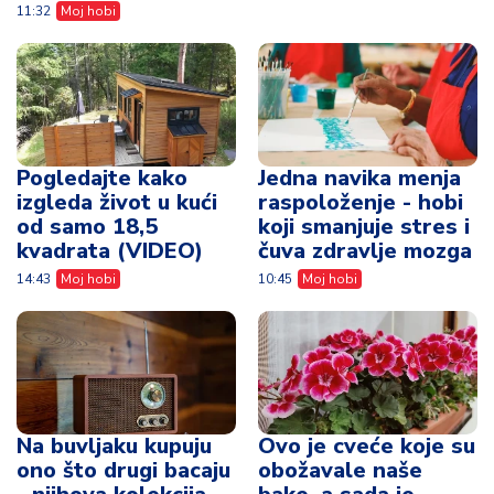
11:32
Moj hobi
Pogledajte kako
Jedna navika menja
izgleda život u kući
raspoloženje - hobi
od samo 18,5
koji smanjuje stres i
kvadrata (VIDEO)
čuva zdravlje mozga
14:43
Moj hobi
10:45
Moj hobi
Na buvljaku kupuju
Ovo je cveće koje su
ono što drugi bacaju
obožavale naše