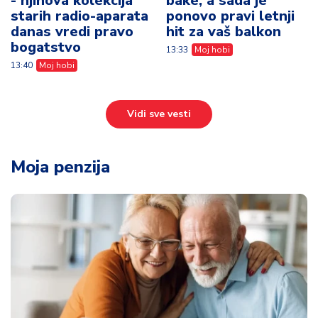
- njihova kolekcija
bake, a sada je
starih radio-aparata
ponovo pravi letnji
danas vredi pravo
hit za vaš balkon
bogatstvo
13:33
Moj hobi
13:40
Moj hobi
Vidi sve vesti
Moja penzija