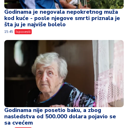
Godinama je negovala nepokretnog muža
kod kuće - posle njegove smrti priznala je
šta ju je najviše bolelo
15:45
Ispovesti
Godinama nije posetio baku, a zbog
nasledstva od 500.000 dolara pojavio se
sa cvećem