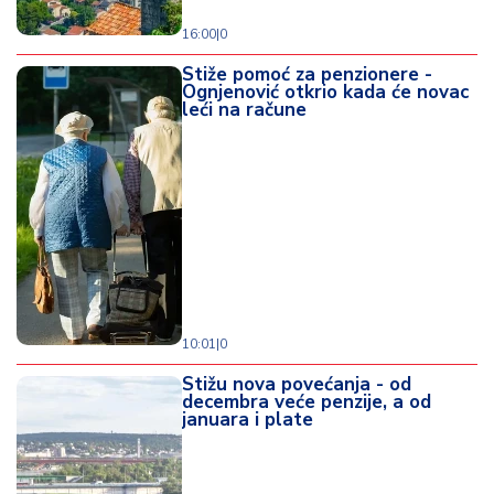
16:00
|
0
Stiže pomoć za penzionere -
Ognjenović otkrio kada će novac
leći na račune
10:01
|
0
Stižu nova povećanja - od
decembra veće penzije, a od
januara i plate