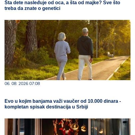
Šta dete nasleđuje od oca, a šta od majke? Sve što
treba da znate o genetici
06. 08. 2026 07:08
Evo u kojim banjama važi vaučer od 10.000 dinara -
kompletan spisak destinacija u Srbiji