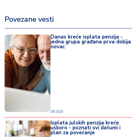
Povezane vesti
Danas kreće isplata penzija -
jedna grupa građana prva dobija
novac
08:31
|
0
Isplata julskih penzija kreće
uskoro - poznati svi datumi i
plan za povećanje