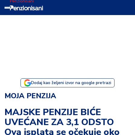
Penzionisani
T
e
m
a
d
a
n
a
Dodaj kao željeni izvor na google pretrazi
I
MOJA PENZIJA
s
p
MAJSKE PENZIJE BIĆE
o
UVEĆANE ZA 3,1 ODSTO
v
e
Ova isplata se očekuje oko
s