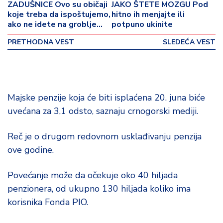
o
ZADUŠNICE Ovo su običaji
JAKO ŠTETE MOZGU Pod
v
koje treba da ispoštujemo,
hitno ih menjajte ili
i
ako ne idete na groblje
potpuno ukinite
uradite sledeću stvar za
n
PRETHODNA VEST
SLEDEĆA VEST
pokoj duše najmilijih
a
Z
d
r
Majske penzije koja će biti isplaćena 20. juna biće
a
uvećana za 3,1 odsto, saznaju crnogorski mediji.
v
lj
Reč je o drugom redovnom usklađivanju penzija
e
ove godine.
R
a
Povećanje može da očekuje oko 40 hiljada
z
penzionera, od ukupno 130 hiljada koliko ima
o
korisnika Fonda PIO.
n
o