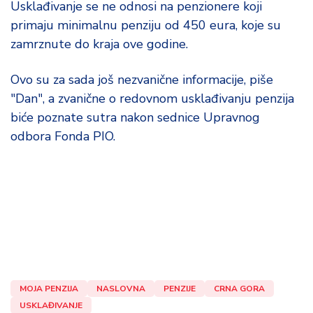
Usklađivanje se ne odnosi na penzionere koji
d
a
primaju minimalnu penziju od 450 eura, koje su
zamrznute do kraja ove godine.
Ovo su za sada još nezvanične informacije, piše
"Dan", a zvanične o redovnom usklađivanju penzija
biće poznate sutra nakon sednice Upravnog
odbora Fonda PIO.
MOJA PENZIJA
NASLOVNA
PENZIJE
CRNA GORA
USKLAĐIVANJE