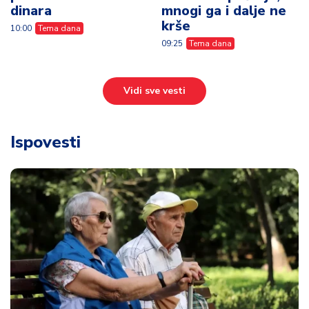
dinara
mnogi ga i dalje ne
krše
10:00
Tema dana
09:25
Tema dana
Vidi sve vesti
Ispovesti