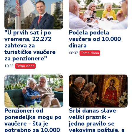
"U prvih sat i po
Počela podela
vremena, 22.272
vaučera od 10.000
zahteva za
dinara
turističke vaučere
08:37
Tema dana
za penzionere"
10:33
Tema dana
Penzioneri od
Srbi danas slave
ponedeljka mogu po
veliki praznik -
vaučere - šta je
jedno pravilo se
potrebno za 10.000
vekovima poštuje, a