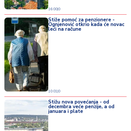
16:00
|
0
Stiže pomoć za penzionere -
Ognjenović otkrio kada će novac
leći na račune
10:01
|
0
Stižu nova povećanja - od
decembra veće penzije, a od
januara i plate