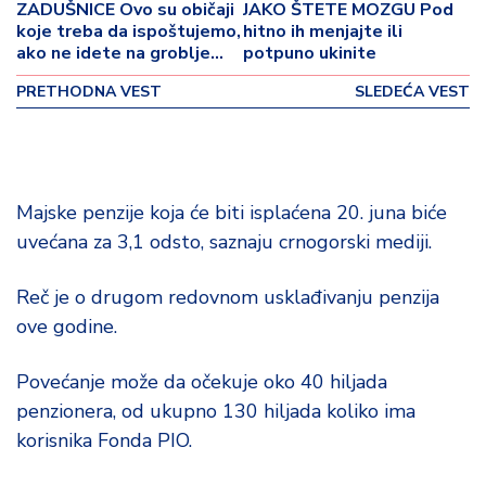
o
ZADUŠNICE Ovo su običaji
JAKO ŠTETE MOZGU Pod
v
koje treba da ispoštujemo,
hitno ih menjajte ili
i
ako ne idete na groblje
potpuno ukinite
uradite sledeću stvar za
n
PRETHODNA VEST
SLEDEĆA VEST
pokoj duše najmilijih
a
Z
d
r
Majske penzije koja će biti isplaćena 20. juna biće
a
uvećana za 3,1 odsto, saznaju crnogorski mediji.
v
lj
Reč je o drugom redovnom usklađivanju penzija
e
ove godine.
R
a
Povećanje može da očekuje oko 40 hiljada
z
penzionera, od ukupno 130 hiljada koliko ima
o
korisnika Fonda PIO.
n
o