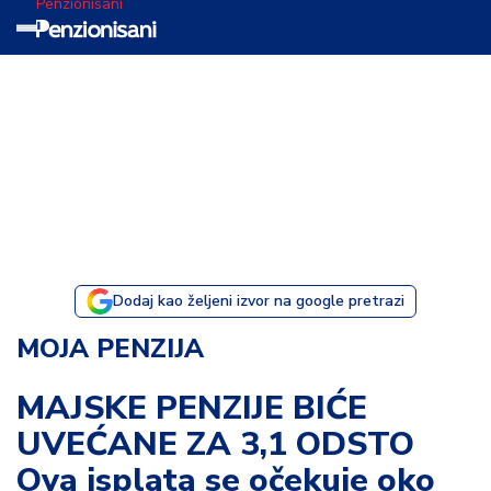
Penzionisani
T
e
m
a
d
a
n
a
Dodaj kao željeni izvor na google pretrazi
I
MOJA PENZIJA
s
p
MAJSKE PENZIJE BIĆE
o
UVEĆANE ZA 3,1 ODSTO
v
e
Ova isplata se očekuje oko
s