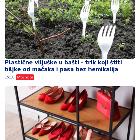
Plastične viljuške u bašti - trik koji štiti
biljke od mačaka i pasa bez hemikalija
15:10
Moj hobi