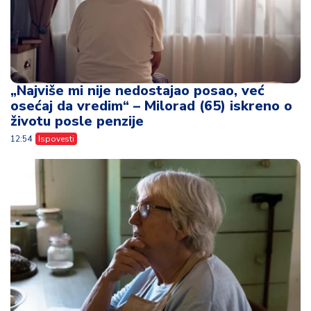
„Najviše mi nije nedostajao posao, već
osećaj da vredim“ – Milorad (65) iskreno o
životu posle penzije
12:54
Ispovesti