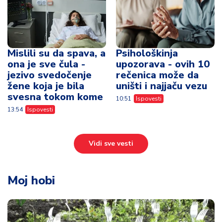
Mislili su da spava, a
Psihološkinja
ona je sve čula -
upozorava - ovih 10
jezivo svedočenje
rečenica može da
žene koja je bila
uništi i najjaču vezu
svesna tokom kome
10:51
Ispovesti
13:54
Ispovesti
Vidi sve vesti
Moj hobi