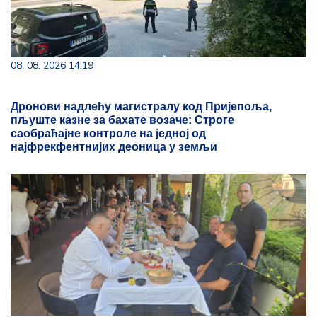
08. 08. 2026 14:19
Дронови надлећу магистралу код Пријепоља,
пљуште казне за бахате возаче: Строге
саобраћајне контроле на једној од
најфрекфентнијих деоница у земљи