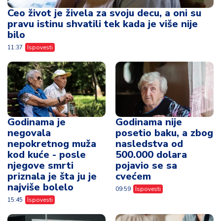
Ceo život je živela za svoju decu, a oni su
pravu istinu shvatili tek kada je više nije
bilo
11:37
Ispovesti
Godinama je
Godinama nije
negovala
posetio baku, a zbog
nepokretnog muža
nasledstva od
kod kuće - posle
500.000 dolara
njegove smrti
pojavio se sa
priznala je šta ju je
cvećem
najviše bolelo
09:59
Ispovesti
15:45
Ispovesti