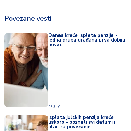
Povezane vesti
Danas kreće isplata penzija -
jedna grupa građana prva dobija
novac
08:31
|
0
Isplata julskih penzija kreće
uskoro - poznati svi datumi i
plan za povećanje