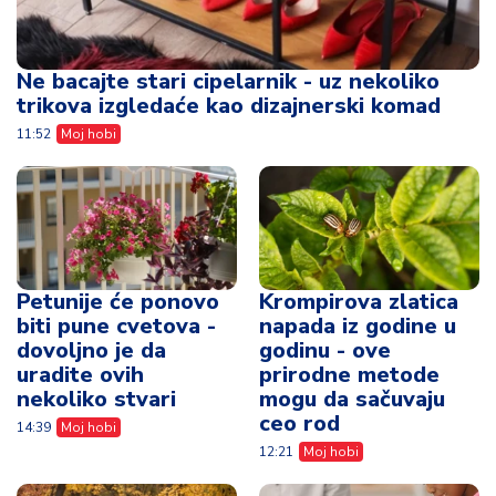
Ne bacajte stari cipelarnik - uz nekoliko
trikova izgledaće kao dizajnerski komad
11:52
Moj hobi
Petunije će ponovo
Krompirova zlatica
biti pune cvetova -
napada iz godine u
dovoljno je da
godinu - ove
uradite ovih
prirodne metode
nekoliko stvari
mogu da sačuvaju
ceo rod
14:39
Moj hobi
12:21
Moj hobi