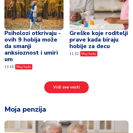
Psiholozi otkrivaju -
Greške koje roditelji
ovih 9 hobija može
prave kada biraju
da smanji
hobije za decu
anksioznost i umiri
11:32
Moj hobi
um
13:16
Moj hobi
Vidi sve vesti
Moja penzija