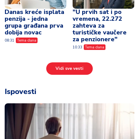
Danas kreće isplata
"U prvih sat i po
penzija - jedna
vremena, 22.272
grupa građana prva
zahteva za
dobija novac
turističke vaučere
za penzionere"
08:31
Tema dana
10:33
Tema dana
Vidi sve vesti
Ispovesti