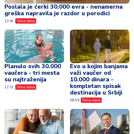
Poslala je ćerki 30.000 evra - nenamerna
greška napravila je razdor u porodici
13:41
Tema dana
Planulo svih 30.000
Evo u kojim banjama
vaučera - tri mesta
važi vaučer od
su najtraženija
10.000 dinara -
kompletan spisak
12:31
Tema dana
destinacija u Srbiji
08:59
Tema dana