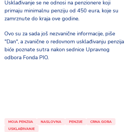
Usklađivanje se ne odnosi na penzionere koji
d
a
primaju minimalnu penziju od 450 eura, koje su
zamrznute do kraja ove godine.
Ovo su za sada još nezvanične informacije, piše
"Dan", a zvanične o redovnom usklađivanju penzija
biće poznate sutra nakon sednice Upravnog
odbora Fonda PIO.
MOJA PENZIJA
NASLOVNA
PENZIJE
CRNA GORA
USKLAĐIVANJE