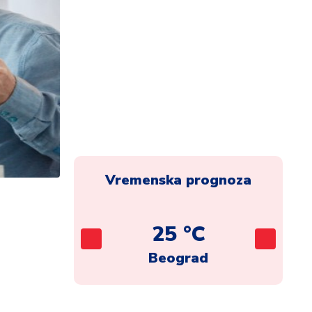
Vremenska prognoza
C
25 °C
ca
Beograd