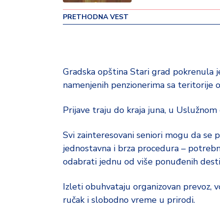
v
PRETHODNA VEST
i
n
a
Z
Gradska opština Stari grad pokrenula j
d
namenjenih penzionerima sa teritorije o
r
a
v
Prijave traju do kraja juna, u Uslužnom 
lj
e
Svi zainteresovani seniori mogu da se 
jednostavna i brza procedura – potrebn
R
odabrati jednu od više ponuđenih destin
a
z
Izleti obuhvataju organizovan prevoz, vo
o
n
ručak i slobodno vreme u prirodi.
o