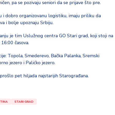
ičen, pa se pozivaju seniori da se prijave što pre.
u i dobro organizovanu logistiku, imaju priliku da
a i bolje upoznaju Srbiju.
nju je tim Uslužnog centra GO Stari grad, koji stoji na
 16:00 časova.
ije: Topola, Smederevo, Bačka Palanka, Sremski
rno jezero i Palićko jezero.
prošlo pet hiljada najstarijih Starograđana.
TINA
STARI GRAD