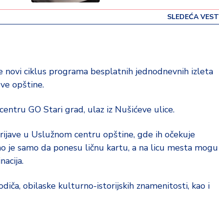
SLEDEĆA VEST
e novi ciklus programa besplatnih jednodnevnih izleta
ve opštine.
centru GO Stari grad, ulaz iz Nušićeve ulice.
prijave u Uslužnom centru opštine, gde ih očekuje
o je samo da ponesu ličnu kartu, a na licu mesta mogu
acija.
diča, obilaske kulturno-istorijskih znamenitosti, kao i