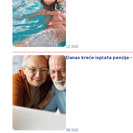
12:31
|
0
Danas kreće isplata penzija -
08:31
|
0