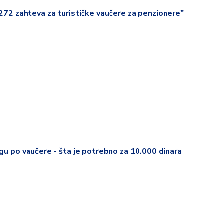
.272 zahteva za turističke vaučere za penzionere"
u po vaučere - šta je potrebno za 10.000 dinara