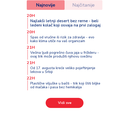
Najnovije
Najčitanije
20H
Najlakši letnji desert bez rerne - beli
ledeni kolač koji osvaja na prvi zalogaj
20H
Spas od vrućine ili rizik za zdravlje - evo
kako klima utiče na vaš organizam
21H
Većina ljudi pogrešno čuva jaja u frižideru -
ovaj trik može produžiti njihovu svežinu
21H
Od 17. avgusta kreće veliko pojeftinjenje
lekova u Srbiji
22H
Plastične viljuške u bašti - trik koji štiti biljke
od mačaka i pasa bez hemikalija
Vidi sve