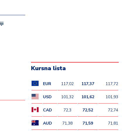
ji
Kursna lista
EUR
117,02
117,37
117,72
USD
101,32
101,62
101,93
CAD
72,3
72,52
72,74
AUD
71,38
71,59
71,81