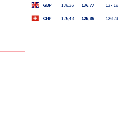
GBP
136,36
136,77
137,18
CHF
125,48
125,86
126,23