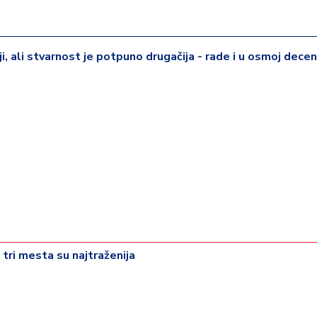
iji, ali stvarnost je potpuno drugačija - rade i u osmoj deceni
 tri mesta su najtraženija