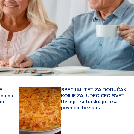
E
SPECIJALITET ZA DORUČAK
eba da
KOJI JE ZALUDEO CEO SVET
23 °
mi
Recept za tursku pitu sa
povrćem bez kora
Lozni