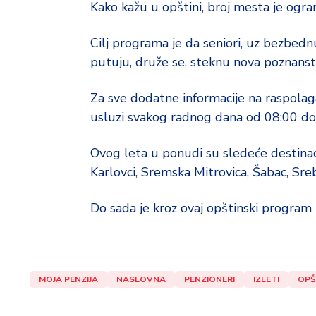
d
Kako kažu u opštini, broj mesta je ogran
a
Cilj programa je da seniori, uz bezbedn
putuju, druže se, steknu nova poznanstv
Za sve dodatne informacije na raspolaga
usluzi svakog radnog dana od 08:00 do
Ovog leta u ponudi su sledeće destinac
Karlovci, Sremska Mitrovica, Šabac, Sreb
Do sada je kroz ovaj opštinski program 
MOJA PENZIJA
NASLOVNA
PENZIONERI
IZLETI
OPŠ