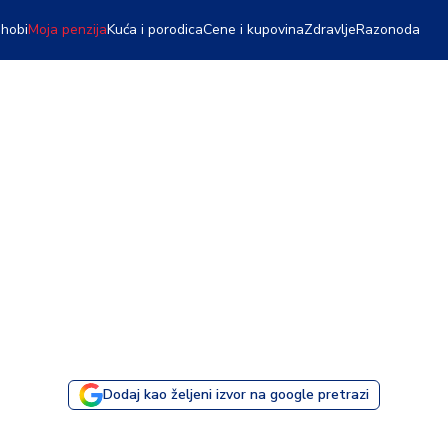
 hobi
Moja penzija
Kuća i porodica
Cene i kupovina
Zdravlje
Razonoda
Dodaj kao željeni izvor na google pretrazi