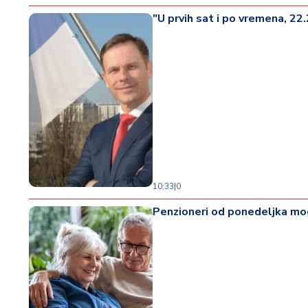
"U prvih sat i po vremena, 22
10:33
|
0
Penzioneri od ponedeljka mog