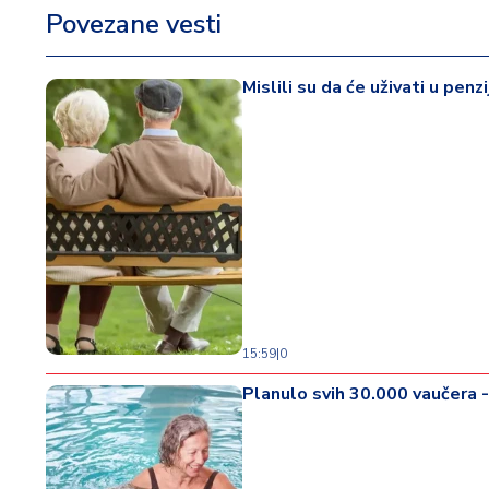
Povezane vesti
Mislili su da će uživati u penz
15:59
|
0
Planulo svih 30.000 vaučera -