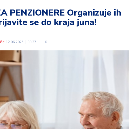
A PENZIONERE Organizuje ih
ijavite se do kraja juna!
čić
12.06.2025.
09:37
0