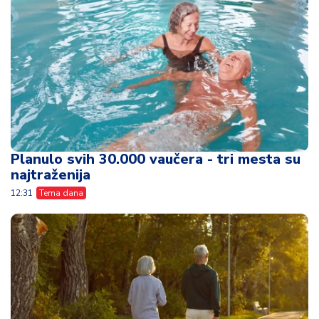
Planulo svih 30.000 vaučera - tri mesta su
najtraženija
12:31
Tema dana