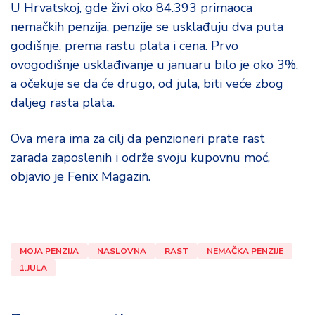
U Hrvatskoj, gde živi oko 84.393 primaoca
nemačkih penzija, penzije se usklađuju dva puta
godišnje, prema rastu plata i cena. Prvo
ovogodišnje usklađivanje u januaru bilo je oko 3%,
a očekuje se da će drugo, od jula, biti veće zbog
daljeg rasta plata.
Ova mera ima za cilj da penzioneri prate rast
zarada zaposlenih i održe svoju kupovnu moć,
objavio je Fenix Magazin.
MOJA PENZIJA
NASLOVNA
RAST
NEMAČKA PENZIJE
1.JULA