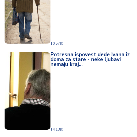
10:57
|
0
Potresna ispovest dede Ivana iz
doma za stare - neke ljubavi
nemaju kraj...
14:13
|
0