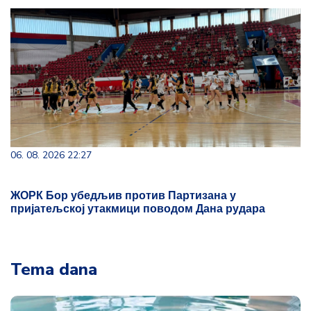
06. 08. 2026 22:27
ЖОРК Бор убедљив против Партизана у
пријатељској утакмици поводом Дана рудара
Tema dana