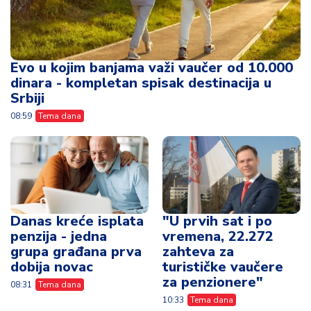
Evo u kojim banjama važi vaučer od 10.000
dinara - kompletan spisak destinacija u
Srbiji
08:59
Tema dana
Danas kreće isplata
"U prvih sat i po
penzija - jedna
vremena, 22.272
grupa građana prva
zahteva za
dobija novac
turističke vaučere
za penzionere"
08:31
Tema dana
10:33
Tema dana