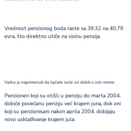
d
a
Vrednost penzionog boda raste sa 39,32 na 40,79
evra, što direktno utiče na visinu penzija.
Važno je napomenuti da isplate neće svi dobiti u isto vreme.
Penzioneri koji su otišli u penziju do marta 2004.
dobiće povećanu penziju već krajem juna, dok oni
koji su penzionisani nakon aprila 2004. dobijaju
novo usklađivanje krajem jula.