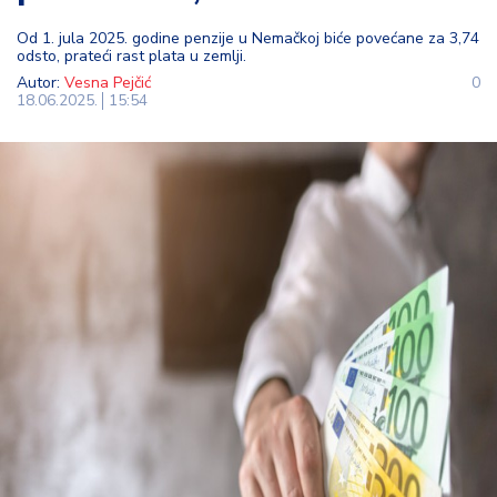
t
Od 1. jula 2025. godine penzije u Nemačkoj biće povećane za 3,74
i
odsto, prateći rast plata u zemlji.
Autor:
Vesna Pejčić
0
M
18.06.2025.
15:54
oj
h
o
bi
M
oj
a
p
e
n
zi
ja
K