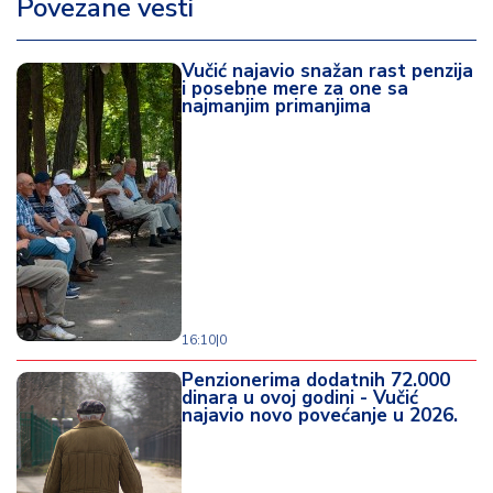
Povezane vesti
Vučić najavio snažan rast penzija
i posebne mere za one sa
najmanjim primanjima
16:10
|
0
Penzionerima dodatnih 72.000
dinara u ovoj godini - Vučić
najavio novo povećanje u 2026.