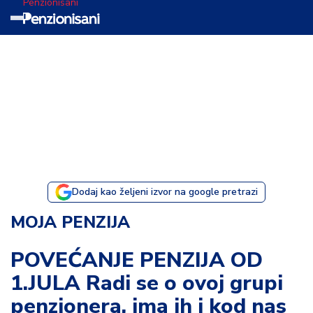
Penzionisani
T
e
m
a
d
a
n
a
Dodaj kao željeni izvor na google pretrazi
I
MOJA PENZIJA
s
p
POVEĆANJE PENZIJA OD
o
1.JULA Radi se o ovoj grupi
v
e
penzionera, ima ih i kod nas
s