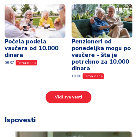
Počela podela
Penzioneri od
vaučera od 10.000
ponedeljka mogu po
dinara
vaučere - šta je
potrebno za 10.000
08:37
Tema dana
dinara
10:00
Tema dana
Vidi sve vesti
Ispovesti