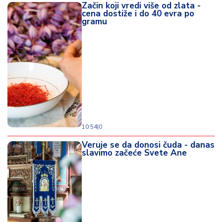
Začin koji vredi više od zlata -
cena dostiže i do 40 evra po
gramu
10:54
|
0
Veruje se da donosi čuda - danas
slavimo začeće Svete Ane