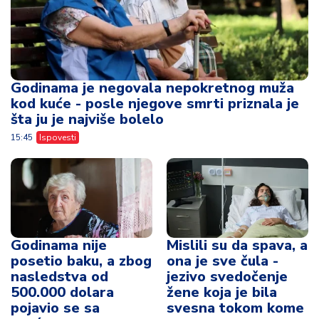
Godinama je negovala nepokretnog muža
kod kuće - posle njegove smrti priznala je
šta ju je najviše bolelo
15:45
Ispovesti
Godinama nije
Mislili su da spava, a
posetio baku, a zbog
ona je sve čula -
nasledstva od
jezivo svedočenje
500.000 dolara
žene koja je bila
pojavio se sa
svesna tokom kome