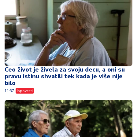
Ceo život je živela za svoju decu, a oni su
pravu istinu shvatili tek kada je više nije
bilo
11:37
Ispovesti