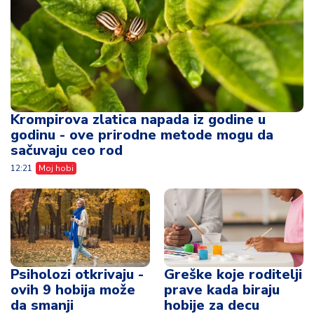
Krompirova zlatica napada iz godine u
godinu - ove prirodne metode mogu da
sačuvaju ceo rod
12:21
Moj hobi
Psiholozi otkrivaju -
Greške koje roditelji
ovih 9 hobija može
prave kada biraju
da smanji
hobije za decu