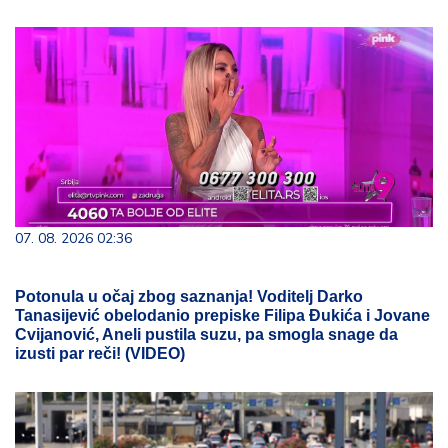
07. 08. 2026 02:36
Potonula u očaj zbog saznanja! Voditelj Darko
Tanasijević obelodanio prepiske Filipa Đukića i Jovane
Cvijanović, Aneli pustila suzu, pa smogla snage da
izusti par reči! (VIDEO)