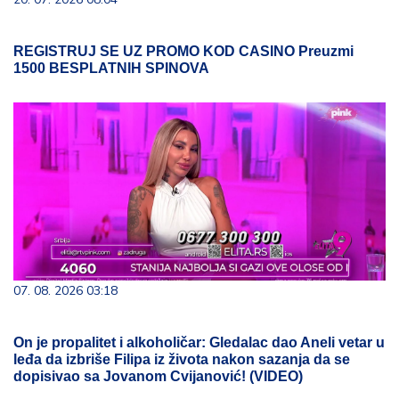
REGISTRUJ SE UZ PROMO KOD CASINO Preuzmi
1500 BESPLATNIH SPINOVA
07. 08. 2026 03:18
On je propalitet i alkoholičar: Gledalac dao Aneli vetar u
leđa da izbriše Filipa iz života nakon sazanja da se
dopisivao sa Jovanom Cvijanović! (VIDEO)