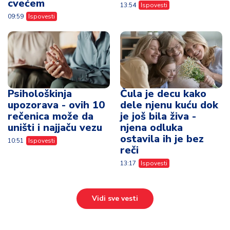
cvećem
13:54
Ispovesti
09:59
Ispovesti
Psihološkinja
Čula je decu kako
upozorava - ovih 10
dele njenu kuću dok
rečenica može da
je još bila živa -
uništi i najjaču vezu
njena odluka
ostavila ih je bez
10:51
Ispovesti
reči
13:17
Ispovesti
Vidi sve vesti