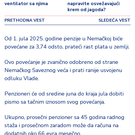
o
ventilator sa njima
napravite osvežavajući
v
krem od jagoda?
i
PRETHODNA VEST
SLEDEĆA VEST
n
a
Od 1. jula 2025. godine penzije u Nemačkoj biće
Z
povećane za 3,74 odsto, prateći rast plata u zemlji.
d
r
Ovo povećanje je zvanično odobreno od strane
a
v
Nemačkog Saveznog veća i prati ranije usvojenu
lj
odluku Vlade.
e
Penzioneri će od sredine juna do kraja jula dobiti
R
pismo sa tačnim iznosom svog povećanja.
a
z
Ukupno, prosečni penzioner sa 45 godina radnog
o
n
staža i prosečnom zaradom može da računa na
o
dodatnih oko 66 evra mesečno.