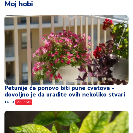
Moj hobi
Petunije će ponovo biti pune cvetova -
dovoljno je da uradite ovih nekoliko stvari
14:39
Moj hobi