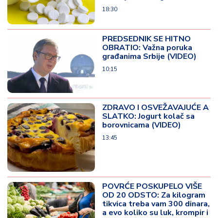
18:30
PREDSEDNIK SE HITNO
OBRATIO: Važna poruka
građanima Srbije (VIDEO)
10:15
ZDRAVO I OSVEŽAVAJUĆE A
SLATKO: Jogurt kolač sa
borovnicama (VIDEO)
13:45
POVRĆE POSKUPELO VIŠE
OD 20 ODSTO: Za kilogram
tikvica treba vam 300 dinara,
a evo koliko su luk, krompir i