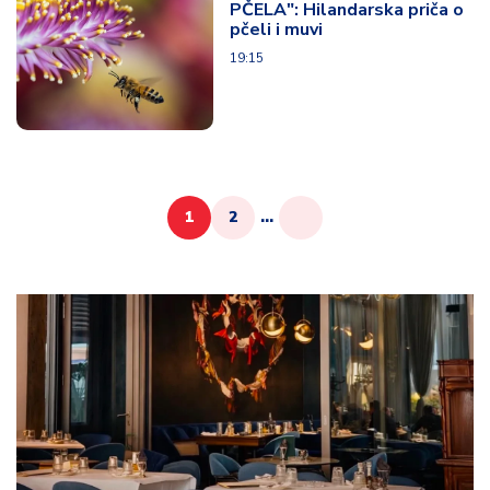
PČELA": Hilandarska priča o
pčeli i muvi
19:15
1
2
...