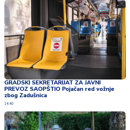
d
a
GRADSKI SEKRETARIJAT ZA JAVNI
PREVOZ SAOPŠTIO Pojačan red vožnje
zbog Zadušnica
14:40