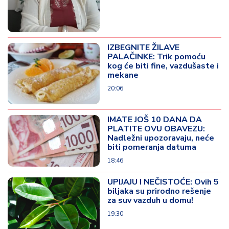
IZBEGNITE ŽILAVE
PALAČINKE: Trik pomoću
kog će biti fine, vazdušaste i
mekane
20:06
IMATE JOŠ 10 DANA DA
PLATITE OVU OBAVEZU:
Nadležni upozoravaju, neće
biti pomeranja datuma
18:46
UPIJAJU I NEČISTOĆE: Ovih 5
biljaka su prirodno rešenje
za suv vazduh u domu!
19:30