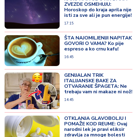
ZVEZDE OSMEHUJU:
Horoskop do kraja aprila nije
isti za sve ali je pun energije!
17:15
ŠTA NAJOMILJENIJI NAPITAK
GOVORI O VAMA? Ko pije
espreso a ko crnu kafu!
16:45
GENIJALAN TRIK
ITALIJANSKE BAKE ZA
OTVARANJE ŠPAGETA: Ne
trebaju vam ni makaze ni nož!
14:45
OTKLANJA GLAVOBOLJU I
POMAŽE KOD REUME: Ovaj
narodni lek je pravi eliksir
zdravlja za mnoge bolesti