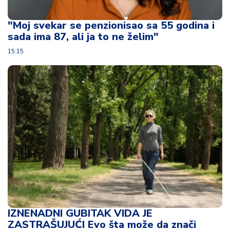
u
ć
"Moj svekar se penzionisao sa 55 godina i
a
sada ima 87, ali ja to ne želim"
i
p
15:15
o
r
o
d
ic
a
C
e
n
e
i
k
u
IZNENADNI GUBITAK VIDA JE
p
ZASTRAŠUJUĆI Evo šta može da znači