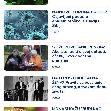
NAJNOVIJI KORONA PRESEK:
Objavljeni podaci o
epidemiološkoj situaciji u
Srbiji
16:15
STIŽE POVEĆANJE PENZIJA:
Ako ste radili u ovoj oblasti,
očekuju vas dodatna
primanja
09:00
DA LI POSTOJI IDEALNA
ŽENA? Pravila za osvajanje
onog pravog, u svakom dobu
života!
20:00
MONASI KAŽU "BUDI KAO