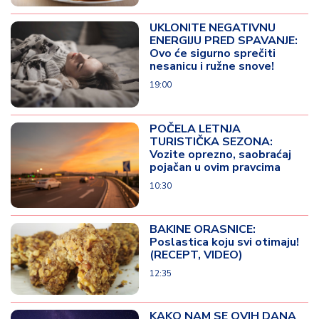
UKLONITE NEGATIVNU
ENERGIJU PRED SPAVANJE:
Ovo će sigurno sprečiti
nesanicu i ružne snove!
19:00
POČELA LETNJA
TURISTIČKA SEZONA:
Vozite oprezno, saobraćaj
pojačan u ovim pravcima
10:30
BAKINE ORASNICE:
Poslastica koju svi otimaju!
(RECEPT, VIDEO)
12:35
KAKO NAM SE OVIH DANA