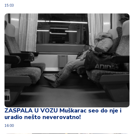
o
15:03
v
i
n
a
Z
d
r
a
v
lj
e
R
a
ZASPALA U VOZU Muškarac seo do nje i
z
uradio nešto neverovatno!
o
n
16:00
o