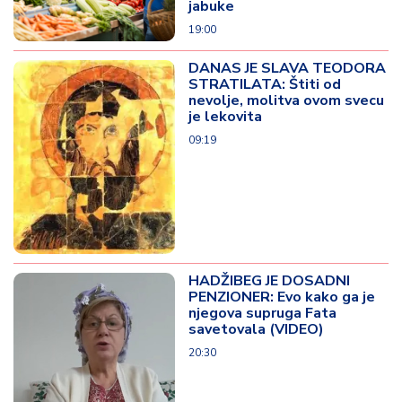
jabuke
19:00
DANAS JE SLAVA TEODORA
STRATILATA: Štiti od
nevolje, molitva ovom svecu
je lekovita
09:19
HADŽIBEG JE DOSADNI
PENZIONER: Evo kako ga je
njegova supruga Fata
savetovala (VIDEO)
20:30