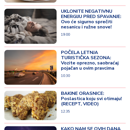
UKLONITE NEGATIVNU
ENERGIJU PRED SPAVANJE:
Ovo će sigurno sprečiti
nesanicu i ružne snove!
19:00
POČELA LETNJA
TURISTIČKA SEZONA:
Vozite oprezno, saobraćaj
pojačan u ovim pravcima
10:30
BAKINE ORASNICE:
Poslastica koju svi otimaju!
(RECEPT, VIDEO)
12:35
KAKO NAM SE OVIH DANA