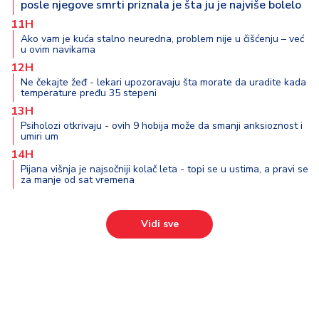
posle njegove smrti priznala je šta ju je najviše bolelo
11H
Ako vam je kuća stalno neuredna, problem nije u čišćenju – već
u ovim navikama
12H
Ne čekajte žeđ - lekari upozoravaju šta morate da uradite kada
temperature pređu 35 stepeni
13H
Psiholozi otkrivaju - ovih 9 hobija može da smanji anksioznost i
umiri um
14H
Pijana višnja je najsočniji kolač leta - topi se u ustima, a pravi se
za manje od sat vremena
Vidi sve