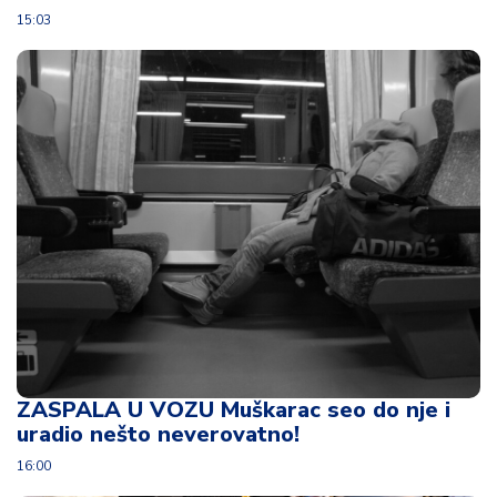
o
15:03
v
i
n
a
Z
d
r
a
v
lj
e
R
a
ZASPALA U VOZU Muškarac seo do nje i
z
uradio nešto neverovatno!
o
n
16:00
o