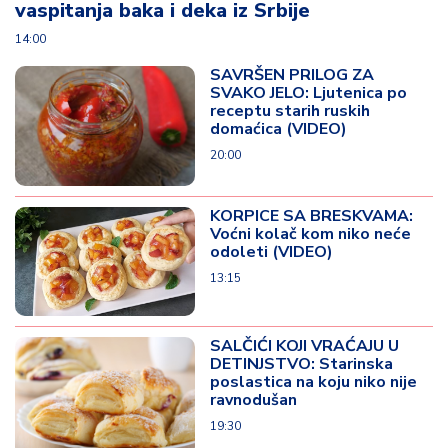
vaspitanja baka i deka iz Srbije
14:00
SAVRŠEN PRILOG ZA
SVAKO JELO: Ljutenica po
receptu starih ruskih
domaćica (VIDEO)
20:00
KORPICE SA BRESKVAMA:
Voćni kolač kom niko neće
odoleti (VIDEO)
13:15
SALČIĆI KOJI VRAĆAJU U
DETINJSTVO: Starinska
poslastica na koju niko nije
ravnodušan
19:30