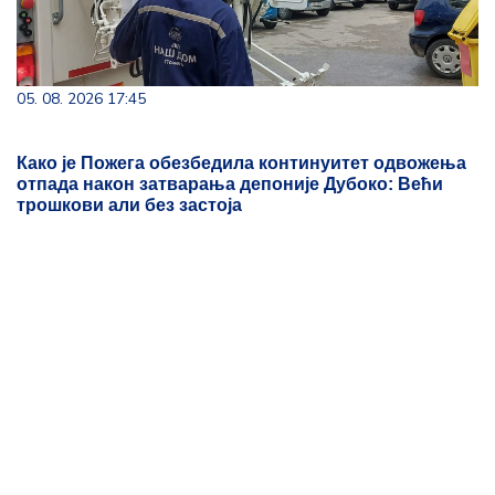
05. 08. 2026 17:45
Како је Пожега обезбедила континуитет одвожења
отпада након затварања депоније Дубоко: Већи
трошкови али без застоја