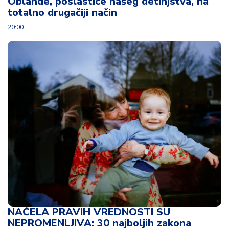
Oblande, poslastice našeg detinjstva, na
totalno drugačiji način
20:00
NAČELA PRAVIH VREDNOSTI SU
NEPROMENLJIVA: 30 najboljih zakona