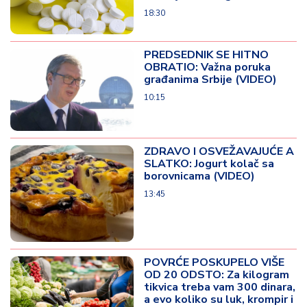
18:30
PREDSEDNIK SE HITNO
OBRATIO: Važna poruka
građanima Srbije (VIDEO)
10:15
ZDRAVO I OSVEŽAVAJUĆE A
SLATKO: Jogurt kolač sa
borovnicama (VIDEO)
13:45
POVRĆE POSKUPELO VIŠE
OD 20 ODSTO: Za kilogram
tikvica treba vam 300 dinara,
a evo koliko su luk, krompir i