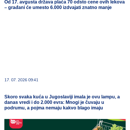
Od 17. avgusta država plaća 70 odsto cene ovih lekova
– građani će umesto 6.000 izdvajati znatno manje
17. 07. 2026 09:41
Skoro svaka kuća u Jugoslaviji imala je ovu lampu, a
danas vredi i do 2.000 evra: Mnogi je čuvaju u
podrumu, a pojma nemaju kakvo blago imaju