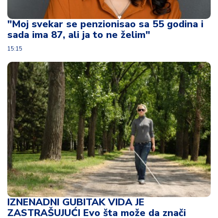
u
ć
"Moj svekar se penzionisao sa 55 godina i
a
sada ima 87, ali ja to ne želim"
i
p
15:15
o
r
o
d
ic
a
C
e
n
e
i
k
u
IZNENADNI GUBITAK VIDA JE
p
ZASTRAŠUJUĆI Evo šta može da znači