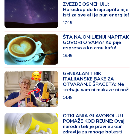
ZVEZDE OSMEHUJU:
Horoskop do kraja aprila nije
isti za sve ali je pun energije!
17:15
ŠTA NAJOMILJENIJI NAPITAK
GOVORI O VAMA? Ko pije
espreso a ko crnu kafu!
16:45
GENIJALAN TRIK
ITALIJANSKE BAKE ZA
OTVARANJE ŠPAGETA: Ne
trebaju vam ni makaze ni nož!
14:45
OTKLANJA GLAVOBOLJU I
POMAŽE KOD REUME: Ovaj
narodni lek je pravi eliksir
zdravlja za mnoge bolesti