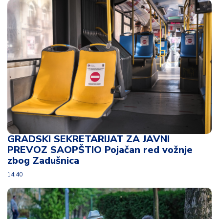
d
a
GRADSKI SEKRETARIJAT ZA JAVNI
PREVOZ SAOPŠTIO Pojačan red vožnje
zbog Zadušnica
14:40