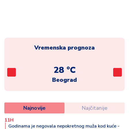
Vremenska prognoza
28 °C
Beograd
Najnovije
Najčitanije
11H
Godinama je negovala nepokretnog muža kod kuće -