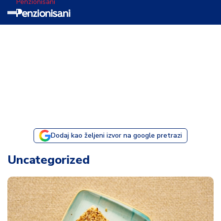
Penzionisani
T
e
m
a
d
a
n
a
Dodaj kao željeni izvor na google pretrazi
I
Uncategorized
s
p
o
v
e
s