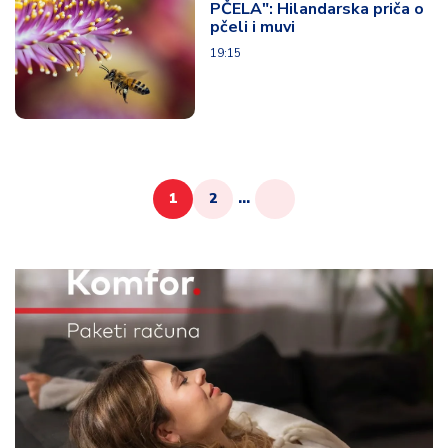
PČELA": Hilandarska priča o
pčeli i muvi
19:15
1
2
...