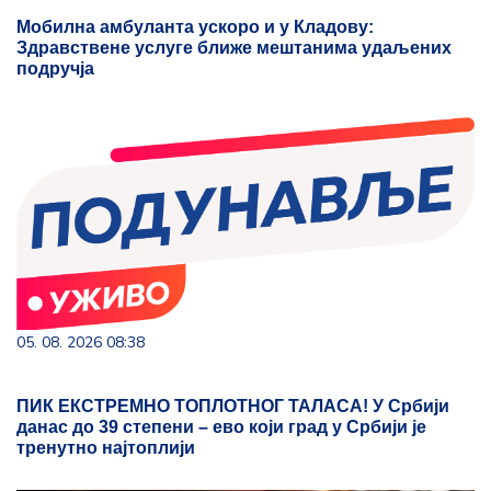
Мобилна амбуланта ускоро и у Кладову:
Здравствене услуге ближе мештанима удаљених
подручја
05. 08. 2026 08:38
ПИК ЕКСТРЕМНО ТОПЛОТНОГ ТАЛАСА! У Србији
данас до 39 степени – ево који град у Србији је
тренутно најтоплији