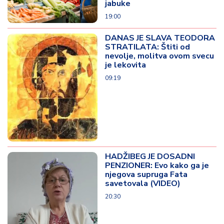
jabuke
19:00
DANAS JE SLAVA TEODORA
STRATILATA: Štiti od
nevolje, molitva ovom svecu
je lekovita
09:19
HADŽIBEG JE DOSADNI
PENZIONER: Evo kako ga je
njegova supruga Fata
savetovala (VIDEO)
20:30