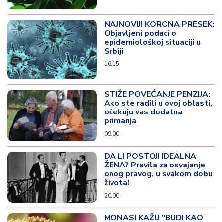
NAJNOVIJI KORONA PRESEK:
Objavljeni podaci o
epidemiološkoj situaciji u
Srbiji
16:15
STIŽE POVEĆANJE PENZIJA:
Ako ste radili u ovoj oblasti,
očekuju vas dodatna
primanja
09:00
DA LI POSTOJI IDEALNA
ŽENA? Pravila za osvajanje
onog pravog, u svakom dobu
života!
20:00
MONASI KAŽU "BUDI KAO