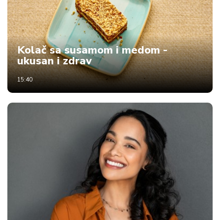
t
i
M
Kolač sa susamom i medom -
oj
ukusan i zdrav
h
o
15:40
bi
M
oj
a
p
e
n
zij
a
K